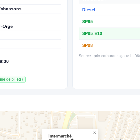
Échassons
Diesel
SP95
r-Orge
SP95-E10
SP98
Source : prix-carburants.gouv.fr · 0
6:30
ue de billets)
×
Intermarché