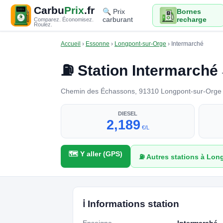
Carbu
Prix
.fr
🔍 Prix
Bornes
carburant
recharge
Comparez. Économisez.
Roulez.
Accueil
›
Essonne
›
Longpont-sur-Orge
›
Intermarché
⛽ Station Intermarché
Chemin des Échassons, 91310 Longpont-sur-Orge · 
DIESEL
2,189
€/L
🗺️ Y aller (GPS)
⛽ Autres stations à Lon
ℹ️ Informations station