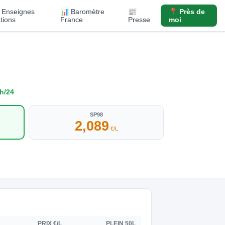
️ Enseignes
📊 Baromètre
📰
📍 Près de
ations
France
Presse
moi
h/24
SP98
2,089
€/L
PRIX €/L
PLEIN 50L