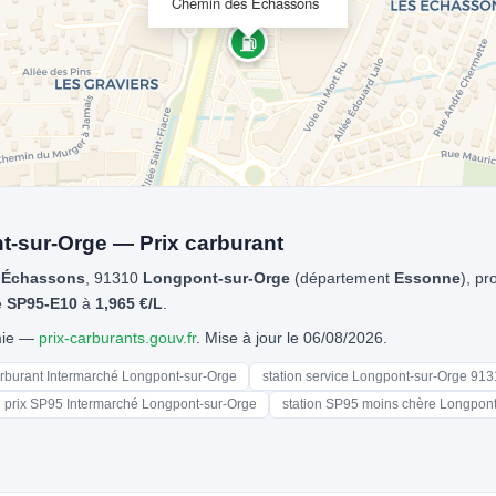
Chemin des Échassons
⛽
t-sur-Orge — Prix carburant
 Échassons
, 91310
Longpont-sur-Orge
(département
Essonne
), pr
e
SP95-E10
à
1,965 €/L
.
omie —
prix-carburants.gouv.fr
. Mise à jour le 06/08/2026.
arburant Intermarché Longpont-sur-Orge
station service Longpont-sur-Orge 91
prix SP95 Intermarché Longpont-sur-Orge
station SP95 moins chère Longpon