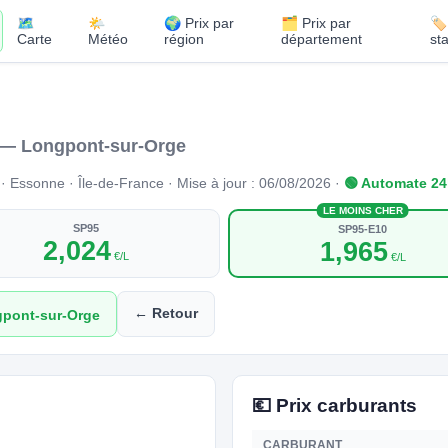
🗺️
🌤️
🌍 Prix par
🗂️ Prix par
🏷
Carte
Météo
région
département
st
— Longpont-sur-Orge
Essonne · Île-de-France · Mise à jour : 06/08/2026 ·
🟢 Automate 24
LE MOINS CHER
SP95
SP95-E10
2,024
1,965
€/L
€/L
← Retour
gpont-sur-Orge
💶 Prix carburants
CARBURANT