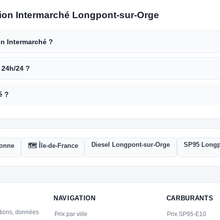
tion Intermarché Longpont-sur-Orge
ion Intermarché ?
e 24h/24 ?
é ?
Diesel Longpont-sur-Orge
SP95 Longp
sonne
🗺️ Île-de-France
NAVIGATION
CARBURANTS
ations, données
Prix par ville
Prix SP95-E10