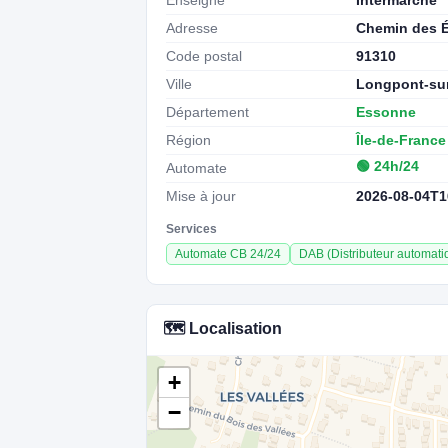
Enseigne
Intermarché
Adresse
Chemin des 
Code postal
91310
Ville
Longpont-su
Département
Essonne
Région
Île-de-France
🟢 24h/24
Automate
Mise à jour
2026-08-04T1
Services
Automate CB 24/24
DAB (Distributeur automatiq
🗺️ Localisation
+
−