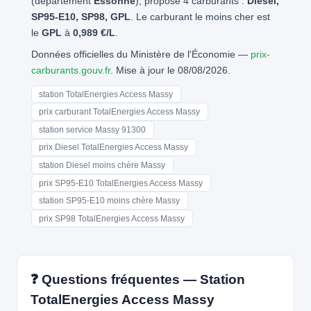
(département
Essonne
), propose 4 carburants :
Diesel,
SP95-E10, SP98, GPL
. Le carburant le moins cher est
le
GPL
à
0,989 €/L
.
Données officielles du Ministère de l'Économie —
prix-
carburants.gouv.fr
. Mise à jour le 08/08/2026.
station TotalEnergies Access Massy
prix carburant TotalEnergies Access Massy
station service Massy 91300
prix Diesel TotalEnergies Access Massy
station Diesel moins chère Massy
prix SP95-E10 TotalEnergies Access Massy
station SP95-E10 moins chère Massy
prix SP98 TotalEnergies Access Massy
❓ Questions fréquentes — Station
TotalEnergies Access Massy