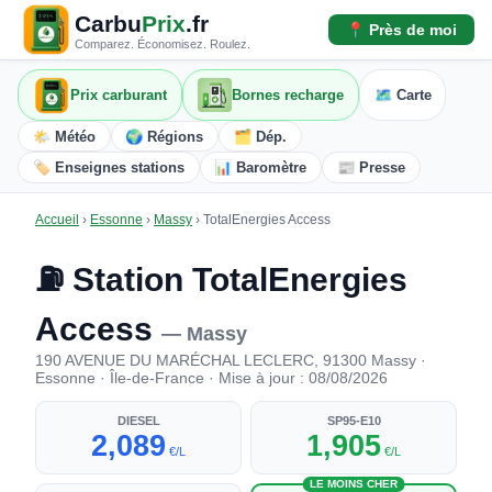
Carbu
Prix
.fr
📍 Près de moi
Comparez. Économisez. Roulez.
Prix carburant
Bornes recharge
🗺️ Carte
🌤️ Météo
🌍 Régions
🗂️ Dép.
🏷️ Enseignes stations
📊 Baromètre
📰 Presse
Accueil
›
Essonne
›
Massy
›
TotalEnergies Access
⛽ Station TotalEnergies
Access
— Massy
190 AVENUE DU MARÉCHAL LECLERC, 91300 Massy ·
Essonne · Île-de-France · Mise à jour : 08/08/2026
DIESEL
SP95-E10
2,089
1,905
€/L
€/L
LE MOINS CHER