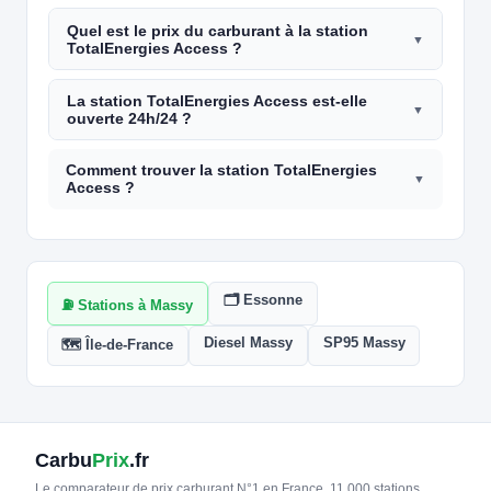
Quel est le prix du carburant à la station
TotalEnergies Access ?
La station TotalEnergies Access est-elle
ouverte 24h/24 ?
Comment trouver la station TotalEnergies
Access ?
🗂️ Essonne
⛽ Stations à Massy
Diesel Massy
SP95 Massy
🗺️ Île-de-France
Carbu
Prix
.fr
Le comparateur de prix carburant N°1 en France. 11 000 stations,