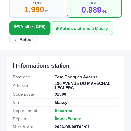
SP98
GPL
1,990
0,989
€/L
€/L
🗺️ Y aller (GPS)
⛽ Autres stations à Massy
← Retour
ℹ️ Informations station
Enseigne
TotalEnergies Access
190 AVENUE DU MARÉCHAL
Adresse
LECLERC
Code postal
91300
Ville
Massy
Département
Essonne
Région
Île-de-France
Mise à jour
2026-08-08T02:01