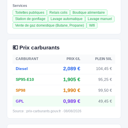
Services
Toilettes publiques
Relais colis
Boutique alimentaire
Station de gonflage
Lavage automatique
Lavage manuel
Vente de gaz domestique (Butane, Propane)
Wifi
💶 Prix carburants
CARBURANT
PRIX €/L
PLEIN 50L
2,089 €
Diesel
104,45 €
1,905 €
SP95-E10
95,25 €
1,990 €
SP98
99,50 €
0,989 €
GPL
49,45 €
Source : prix-carburants.gouv.fr · 08/08/2026