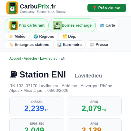
Carbu
Prix
.fr
📍 Près de moi
Comparez. Économisez. Roulez.
Prix carburant
Bornes recharge
🗺️ Carte
🌤️ Météo
🌍 Régions
🗂️ Dép.
🏷️ Enseignes stations
📊 Baromètre
📰 Presse
Accueil
›
Ardèche
›
Lavilledieu
›
ENI
⛽ Station ENI
— Lavilledieu
RN 102, 07170 Lavilledieu · Ardèche · Auvergne-Rhône-
Alpes · Mise à jour : 08/08/2026
DIESEL
SP95
2,239
2,079
€/L
€/L
SP95-E10
SP98
2,049
2,139