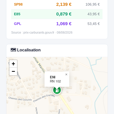
2,139 €
SP98
106,95 €
0,879 €
E85
43,95 €
1,069 €
GPL
53,45 €
Source : prix-carburants.gouv.fr · 08/08/2026
🗺️ Localisation
+
−
×
ENI
RN 102
⛽