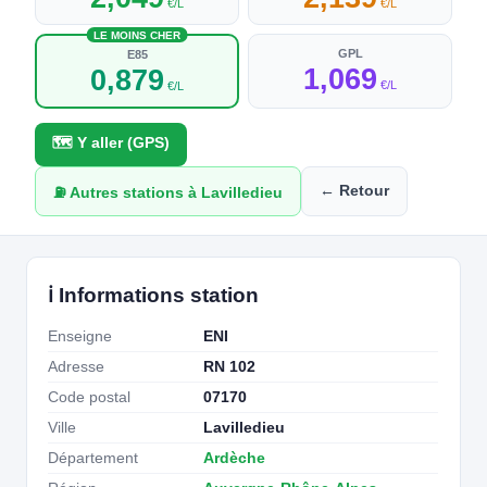
€/L
€/L
LE MOINS CHER
GPL
E85
1,069
0,879
€/L
€/L
🗺️ Y aller (GPS)
← Retour
⛽ Autres stations à Lavilledieu
ℹ️ Informations station
Enseigne
ENI
Adresse
RN 102
Code postal
07170
Ville
Lavilledieu
Département
Ardèche