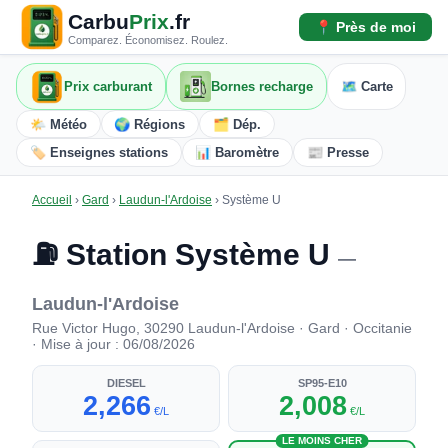
Carbu
Prix
.fr
📍 Près de moi
Comparez. Économisez. Roulez.
Prix carburant
Bornes recharge
🗺️ Carte
🌤️ Météo
🌍 Régions
🗂️ Dép.
🏷️ Enseignes stations
📊 Baromètre
📰 Presse
Accueil
›
Gard
›
Laudun-l'Ardoise
›
Système U
⛽ Station Système U
—
Laudun-l'Ardoise
Rue Victor Hugo, 30290 Laudun-l'Ardoise · Gard · Occitanie
· Mise à jour : 06/08/2026
DIESEL
SP95-E10
2,266
2,008
€/L
€/L
LE MOINS CHER