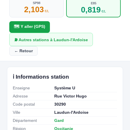
SP98
E85
2,103
0,819
€/L
€/L
🗺️ Y aller (GPS)
⛽ Autres stations à Laudun-l'Ardoise
← Retour
ℹ️ Informations station
Enseigne
Système U
Adresse
Rue Victor Hugo
Code postal
30290
Ville
Laudun-l'Ardoise
Département
Gard
Région
Occitanie