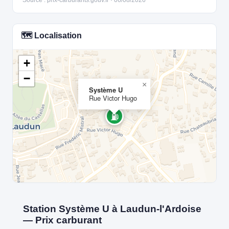
Source : prix-carburants.gouv.fr · 06/08/2026
🗺️ Localisation
+
−
×
Système U
Rue Victor Hugo
⛽
Station Système U à Laudun-l'Ardoise
— Prix carburant