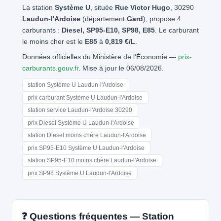
La station
Système U
, située
Rue Victor Hugo
, 30290
Laudun-l'Ardoise
(département
Gard
), propose 4
carburants :
Diesel, SP95-E10, SP98, E85
. Le carburant
le moins cher est le
E85
à
0,819 €/L
.
Données officielles du Ministère de l'Économie —
prix-
carburants.gouv.fr
. Mise à jour le 06/08/2026.
station Système U Laudun-l'Ardoise
prix carburant Système U Laudun-l'Ardoise
station service Laudun-l'Ardoise 30290
prix Diesel Système U Laudun-l'Ardoise
station Diesel moins chère Laudun-l'Ardoise
prix SP95-E10 Système U Laudun-l'Ardoise
station SP95-E10 moins chère Laudun-l'Ardoise
prix SP98 Système U Laudun-l'Ardoise
❓ Questions fréquentes — Station