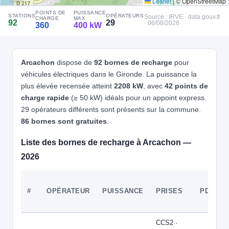
Leaflet
|
© OpenStreetMap
⚡ 22 kW
⚡ 22.08 kW
4
ELECTRIC 55 CHARGING
POINTS DE
PUISSANCE
STATIONS
OPÉRATEURS
Source : IRVE · data.gouv.fr
PARKING DR ICHARD - LA TESTE-DE-BUCH
CHARGE
MAX
92
29
· 06/08/2026
360
400 kW
📍 2, Rue du Docteur Aristide Ichard 33260 La Teste-de-Buch
CCS2 · CHAdeMO · Type 2 · EF
4 PDC
⚡ 7.36 kW
🅿️ Bord de rue
Recharge gratuite
CB acceptée
Accès libre
♿ Accessible PMR
⚡ 22.08 
⚡ 15
⚡ 2
⚡ 22 kW
⚡ 300
Arcachon
dispose de
92 bornes de recharge
pour
Réservable
🏍️ 2 roues
véhicules électriques dans le Gironde. La puissance la
🧭 S'y rendre
⚡ 22.08 kW
⚡ 22.08 kW
⚡ 22 kW
plus élevée recensée atteint
2208 kW
, avec
42 points de
charge rapide
(≥ 50 kW) idéals pour un appoint express.
⚡ 22 kW
5
ELECTRIC 55 CHARGING
⚡ 30 kW
29 opérateurs différents sont présents sur la commune.
PARKING RUE DU PASSANT - LA TESTE-DE-BUCH
 8 kW
86 bornes sont gratuites
.
📍 1, Rue Humeyre 33260 La Teste-de-Buch
CCS2 · CHAdeMO · Type 2 · EF
2 PDC
⚡ 22.08 kW
🅿️ Bord de rue
Liste des bornes de recharge à Arcachon —
Recharge gratuite
CB acceptée
Accès libre
♿ Accessible PMR
2026
Réservable
🏍️ 2 roues
🧭 S'y rendre
#
OPÉRATEUR
PUISSANCE
PRISES
PDC
6
ELECTRIC 55 CHARGING
 kW
PARKING DU COLISE - LA TESTE-DE-BUCH
📍 10a, Rue Général Chanzy 33260 La Teste-de-Buch
CCS2 ·