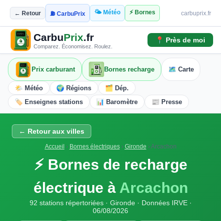
🌤️ Météo
⚡ Bornes
← Retour
carbuprix.fr
⛽ CarbuPrix
Carbu
Prix
.fr
📍 Près de moi
Comparez. Économisez. Roulez.
Prix carburant
Bornes recharge
🗺️ Carte
🌤️ Météo
🌍 Régions
🗂️ Dép.
🏷️ Enseignes stations
📊 Baromètre
📰 Presse
← Retour aux villes
Accueil
›
Bornes électriques
›
Gironde
›
Arcachon
⚡ Bornes de recharge
électrique à
Arcachon
92 stations répertoriées · Gironde · Données IRVE ·
06/08/2026