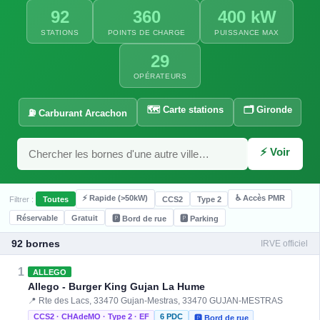
92
360
400 kW
STATIONS
POINTS DE CHARGE
PUISSANCE MAX
29
OPÉRATEURS
🗺️ Carte stations
🗂️ Gironde
⛽ Carburant Arcachon
⚡ Voir
⚡ Rapide (>50kW)
♿ Accès PMR
Filtrer :
Toutes
CCS2
Type 2
Réservable
Gratuit
🅿️ Bord de rue
🅿️ Parking
92 bornes
IRVE officiel
1
ALLEGO
Allego - Burger King Gujan La Hume
📍 Rte des Lacs, 33470 Gujan-Mestras, 33470 GUJAN-MESTRAS
CCS2 · CHAdeMO · Type 2 · EF
6 PDC
🅿️ Bord de rue