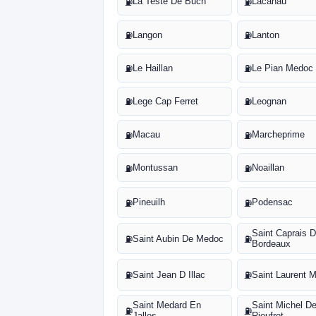
La Teste De Buch
Lacanau
⛽
⛽
Langon
Lanton
⛽
⛽
Le Haillan
Le Pian Medoc
⛽
⛽
Lege Cap Ferret
Leognan
⛽
⛽
Macau
Marcheprime
⛽
⛽
Montussan
Noaillan
⛽
⛽
Pineuilh
Podensac
⛽
⛽
Saint Caprais 
Saint Aubin De Medoc
⛽
⛽
Bordeaux
Saint Jean D Illac
Saint Laurent 
⛽
⛽
Saint Medard En
Saint Michel D
⛽
⛽
Jalles
Rieufret