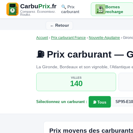
Carbu
Prix
.fr
🔍 Prix
Bornes
carburant
recharge
Comparez. Économisez.
Roulez.
← Retour
Accueil
›
Prix carburant France
›
Nouvelle-Aquitaine
›
Giron
⛽ Prix carburant — G
La Gironde, Bordeaux et son vignoble, l'Atlantique e
VILLES
140
Sélectionnez un carburant :
SP95-E10
⛽ Tous
Prix moyens des carburants