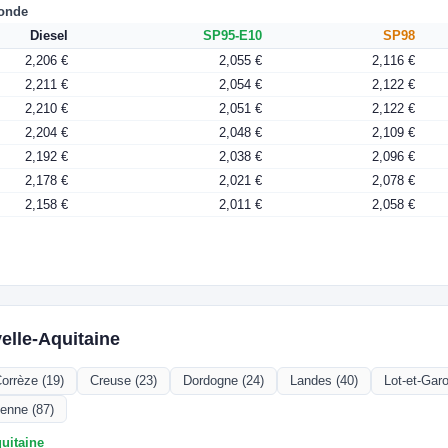
ronde
Diesel
SP95-E10
SP98
2,206 €
2,055 €
2,116 €
2,211 €
2,054 €
2,122 €
2,210 €
2,051 €
2,122 €
2,204 €
2,048 €
2,109 €
2,192 €
2,038 €
2,096 €
2,178 €
2,021 €
2,078 €
2,158 €
2,011 €
2,058 €
elle-Aquitaine
orrèze (19)
Creuse (23)
Dordogne (24)
Landes (40)
Lot-et-Gar
enne (87)
quitaine