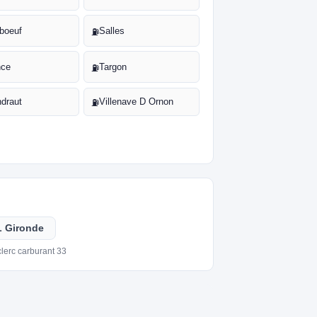
eboeuf
Salles
⛽
nce
Targon
⛽
ndraut
Villenave D Ornon
⛽
L Gironde
clerc carburant 33