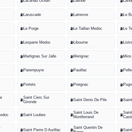
Lacanau Ocean
Lalinde
Land
⛽
⛽
⛽
Laruscade
Latresne
Le B
⛽
⛽
⛽
Le Porge
Le Taillan Medoc
Le T
⛽
⛽
⛽
Lesparre Medoc
Libourne
List
⛽
⛽
⛽
Martignas Sur Jalle
Merignac
Mios
⛽
⛽
⛽
Parempuyre
Pauillac
Pell
⛽
⛽
⛽
Portets
Preignac
Pugn
⛽
⛽
⛽
De
Saint Ciers Sur
Saint Denis De Pile
Sain
⛽
⛽
⛽
Gironde
Saint Louis De
Sain
Medoc
Saint Loubes
⛽
⛽
⛽
Montferrand
Casti
e
Saint Quentin De
Saint Pierre D Aurillac
Sain
⛽
⛽
⛽
Baron