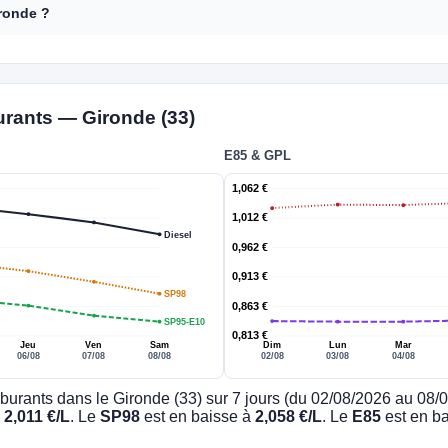
ironde ?
urants — Gironde (33)
E85 & GPL
1,062 €
1,012 €
Diesel
0,962 €
0,913 €
SP98
0,863 €
SP95-E10
0,813 €
Jeu
Ven
Sam
Dim
Lun
Mar
06/08
07/08
08/08
02/08
03/08
04/08
burants dans le Gironde (33) sur 7 jours (du 02/08/2026 au 08/
à
2,011 €/L
. Le
SP98
est en baisse à
2,058 €/L
. Le
E85
est en b