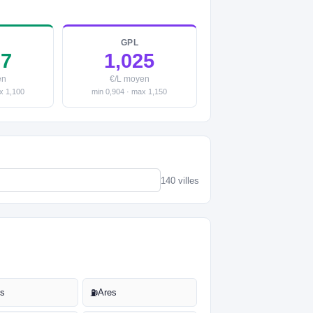
GPL
37
1,025
en
€/L moyen
x 1,100
min 0,904 · max 1,150
140 villes
ns
Ares
⛽