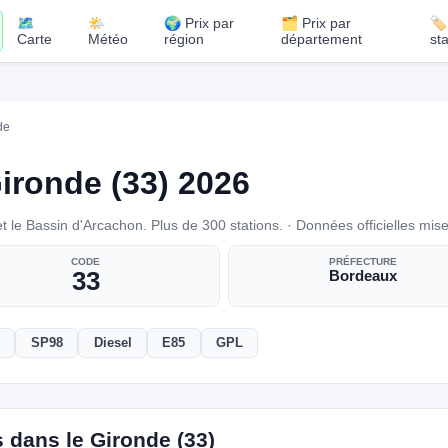
🗺️
🌤️
🌍 Prix par
🗂️ Prix par
🏷
Carte
Météo
région
département
st
de
ironde (33) 2026
t le Bassin d'Arcachon. Plus de 300 stations. · Données officielles mise
CODE
PRÉFECTURE
33
Bordeaux
SP98
Diesel
E85
GPL
 dans le Gironde (33)