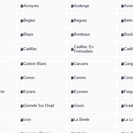
Arveyres
Audenge
Aven
⛽
⛽
⛽
Begles
Beguey
Belin
⛽
⛽
⛽
Blaye
Bordeaux
Boul
⛽
⛽
⛽
Cadillac En
Cadillac
Cadi
⛽
⛽
⛽
Fronsadais
Carbon Blanc
Carcans
Cari
⛽
⛽
⛽
Cenon
Cerons
Cest
⛽
⛽
⛽
nts
Eyrans
Eysines
Fargu
⛽
⛽
⛽
Gironde Sur Dropt
Gours
Grad
⛽
⛽
⛽
Izon
La Brede
La L
⛽
⛽
⛽