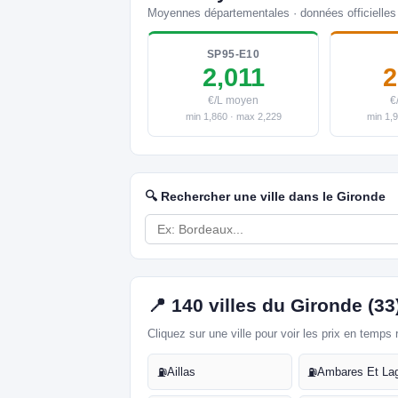
Moyennes départementales · données officielles
SP95-E10
2,011
2
€/L moyen
€
min 1,860 · max 2,229
min 1,
🔍 Rechercher une ville dans le Gironde
📍 140 villes du Gironde (3
Cliquez sur une ville pour voir les prix en temps 
Aillas
Ambares Et La
⛽
⛽