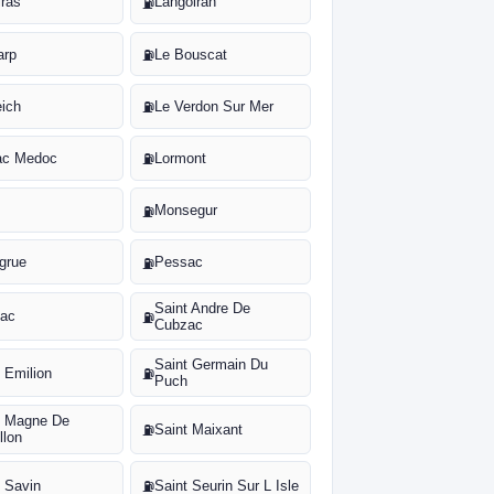
iras
Langoiran
⛽
arp
Le Bouscat
⛽
eich
Le Verdon Sur Mer
⛽
rac Medoc
Lormont
⛽
Monsegur
⛽
egrue
Pessac
⛽
Saint Andre De
ac
⛽
Cubzac
Saint Germain Du
t Emilion
⛽
Puch
t Magne De
Saint Maixant
⛽
llon
t Savin
Saint Seurin Sur L Isle
⛽