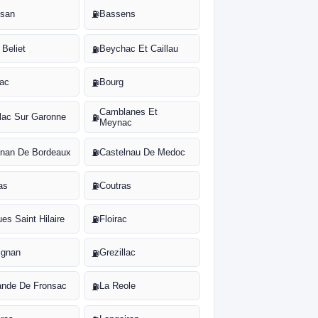
san
Bassens
⛽
 Beliet
Beychac Et Caillau
⛽
iac
Bourg
⛽
Camblanes Et
llac Sur Garonne
⛽
Meynac
gnan De Bordeaux
Castelnau De Medoc
⛽
as
Coutras
⛽
es Saint Hilaire
Floirac
⛽
ignan
Grezillac
⛽
ande De Fronsac
La Reole
⛽