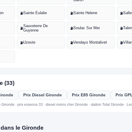
en
Sainte Eulalie
Sainte Helene
Sall
⛽
⛽
⛽
Sauveterre De
Soulac Sur Mer
Tale
⛽
⛽
⛽
Guyenne
Uzeste
Vendays Montalivet
Villa
⛽
⛽
⛽
e (33)
Gironde
Prix Diesel Gironde
Prix E85 Gironde
Prix GP
 Gironde · prix essence 33 · diesel moins cher Gironde · station Total Gironde · Le
 dans le Gironde