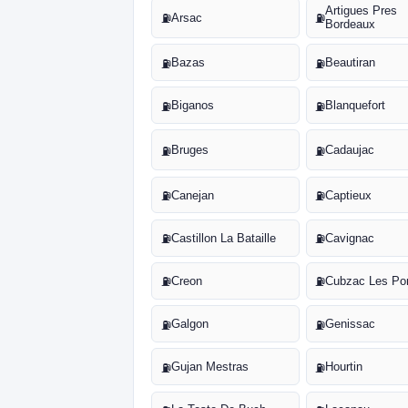
Artigues Pres
Arsac
⛽
⛽
Bordeaux
Bazas
Beautiran
⛽
⛽
Biganos
Blanquefort
⛽
⛽
Bruges
Cadaujac
⛽
⛽
Canejan
Captieux
⛽
⛽
Castillon La Bataille
Cavignac
⛽
⛽
Creon
Cubzac Les Po
⛽
⛽
Galgon
Genissac
⛽
⛽
Gujan Mestras
Hourtin
⛽
⛽