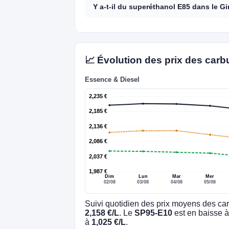
Y a-t-il du superéthanol E85 dans le G
📈 Évolution des prix des carb
Essence & Diesel
2,235 €
2,185 €
2,136 €
2,086 €
2,037 €
1,987 €
Dim
Lun
Mar
Mer
02/08
03/08
04/08
05/08
Suivi quotidien des prix moyens des car
2,158 €/L
. Le
SP95-E10
est en baisse 
à
1,025 €/L
.