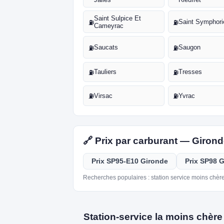
Saint Sulpice Et
Saint Symphori
⛽
⛽
Cameyrac
Saucats
Saugon
⛽
⛽
Tauliers
Tresses
⛽
⛽
Virsac
Yvrac
⛽
⛽
🔗 Prix par carburant — Girond
Prix SP95-E10 Gironde
Prix SP98 
Recherches populaires : station service moins chère
Station-service la moins chère