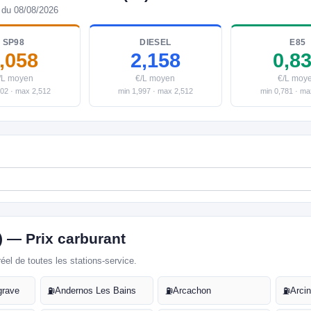
 du 08/08/2026
SP98
DIESEL
E85
,058
2,158
0,8
/L moyen
€/L moyen
€/L moy
902 · max 2,512
min 1,997 · max 2,512
min 0,781 · ma
3) — Prix carburant
réel de toutes les stations-service.
grave
Andernos Les Bains
Arcachon
Arci
⛽
⛽
⛽