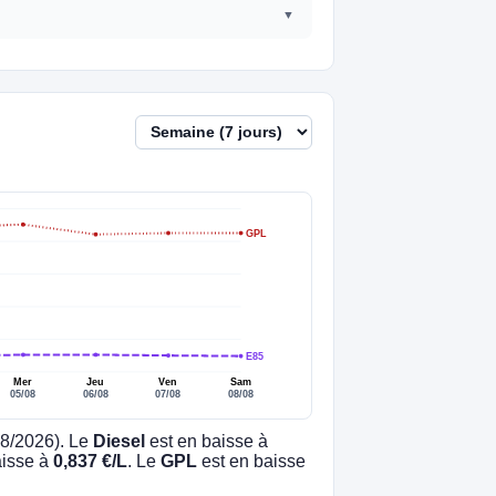
GPL
E85
Mer
Jeu
Ven
Sam
05/08
06/08
07/08
08/08
08/2026). Le
Diesel
est en baisse à
aisse à
0,837 €/L
. Le
GPL
est en baisse