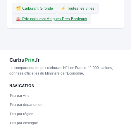
🧭 S'y rendre
🗂️ Carburant Gironde
⚡ Toutes les villes
21
FRESHMILE | FR*FR1
⛽ Prix carburant Artigues Pres Bordeaux
Freshmile France/UE0TCNCRDB
📍 66 Quai des Chartrons, Bordeaux 33000 France
CCS2 · CHAdeMO · Type 2 · EF
3 PDC
⚡ 22 kW
🅿️ Bord de rue
Recharge gratuite
CB acceptée
Accès libre
Réservable
🏍️ 2 roues
🧭 S'y rendre
Carbu
Prix
.fr
Le comparateur de prix carburant N°1 en France. 11 000 stations,
22
FRESHMILE | FR*FR1
données officielles du Ministère de l'Économie.
Freshmile France/LM5KTTPF91EF3N
📍 3 Place Charles de Gaulle, Talence 33400 France
NAVIGATION
CCS2 · CHAdeMO · Type 2 · EF
2 PDC
⚡ 22 kW
🅿️ Parking public
Recharge gratuite
CB acceptée
Accès libre
Réservable
Prix par ville
🏍️ 2 roues
Prix par département
🧭 S'y rendre
Prix par région
23
FRESHMILE | FR*FR1
Prix par enseigne
Freshmile France/DPQRIOQN8V