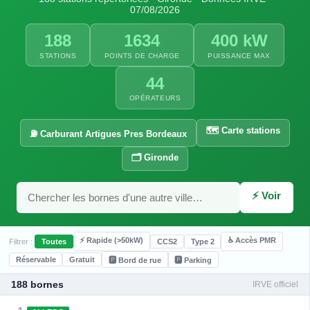
07/08/2026
188
1634
400 kW
STATIONS
POINTS DE CHARGE
PUISSANCE MAX
44
OPÉRATEURS
🗺️ Carte stations
⛽ Carburant Artigues Pres Bordeaux
⚡ 22 kW
⚡ 22 kW
🗂️ Gironde
⚡ 22 kW
⚡ 24 kW
⚡ 22 kW
⚡ 22 kW
⚡ 22 kW
⚡ 22 kW
⚡ 22 kW
⚡ 120 kW
⚡ Voir
⚡ 22 kW
⚡ 22 kW
⚡ Rapide (>50kW)
♿ Accès PMR
Filtrer :
Toutes
CCS2
Type 2
Réservable
Gratuit
🅿️ Bord de rue
🅿️ Parking
⚡ 22 kW
⚡ 22 kW
188 bornes
⚡ 300 kW
IRVE officiel
⚡ 22 kW
⚡ 22 kW
⚡ 24 kW
⚡ 14.49 kW
⚡ 120 kW