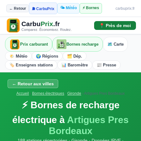
🌤️ Météo
⚡ Bornes
← Retour
carbuprix.fr
⛽ CarbuPrix
Carbu
Prix
.fr
📍 Près de moi
Comparez. Économisez. Roulez.
Prix carburant
Bornes recharge
🗺️ Carte
🌤️ Météo
🌍 Régions
🗂️ Dép.
🏷️ Enseignes stations
📊 Baromètre
📰 Presse
← Retour aux villes
Accueil
›
Bornes électriques
›
Gironde
›
Artigues Pres Bordeaux
⚡ Bornes de recharge
électrique à
Artigues Pres
Bordeaux
188 stations répertoriées · Gironde · Données IRVE ·