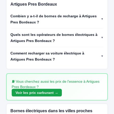
📍 Rue Lavoisier, Cenon 33150 France
Artigues Pres Bordeaux
CCS2 · CHAdeMO · Type 2 · EF
2 PDC
⚡ 22 kW
🅿️ Parking public
Recharge gratuite
CB acceptée
Accès libre
Réservable
Combien y a-t-il de bornes de recharge à Artigues
🏍️ 2 roues
Pres Bordeaux ?
🧭 S'y rendre
Quels sont les opérateurs de bornes électriques à
19
FRESHMILE | FR*FR1
Artigues Pres Bordeaux ?
Freshmile France/WHUUHA0GTM
📍 56 Cours Saint-Louis, Bordeaux 33300 France
Comment recharger sa voiture électrique à
CCS2 · CHAdeMO · Type 2 · EF
3 PDC
⚡ 22 kW
🅿️ Bord de rue
Artigues Pres Bordeaux ?
Recharge gratuite
CB acceptée
Accès libre
Réservable
🏍️ 2 roues
🧭 S'y rendre
⛽ Vous cherchez aussi les prix de l'essence à Artigues
20
FRESHMILE | FR*FR1
Pres Bordeaux ?
Freshmile France/LLX0I90J4H2H0P
Voir les prix carburant →
📍 Av. du Mirail, Artigues-près-Bordeaux 33370 France
CCS2 · CHAdeMO · Type 2 · EF
4 PDC
⚡ 22 kW
🅿️ Parking public
Recharge gratuite
CB acceptée
Accès libre
Réservable
🏍️ 2 roues
Bornes électriques dans les villes proches