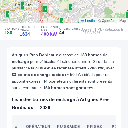
CCS2 · CHAdeMO · Type 2 · EF
10 PDC
⚡ 300 kW
⚡ 22 kW
Recharge gratuite
CB acceptée
⚡ 22 kW
🅿️ Parking privé à usage public
⚡ 300 kW
⚡ 300 kW
Accès libre
Réservable
♿ Accessible PMR
🏍️ 2 roues
⚡ 22 kW
Leaflet
|
© OpenStreetMap
⚡ 22.08 kW
🧭 S'y rendre
⚡ 22 kW
⚡ 22.08 kW
POINTS DE
PUISSANCE
STATIONS
OPÉRATEURS
Source : IRVE · data.gouv.fr
CHARGE
MAX
⚡ 22 kW
188
44
· 07/08/2026
1634
400 kW
4
ALLEGO
7.4 kW
LORMONT
📍 Carrefour Lormont, Rn 10, Cc Les 4 Pavillons, 33310 Lormont
CCS2 · CHAdeMO · Type 2 · EF
10 PDC
⚡ 300 kW
Artigues Pres Bordeaux
dispose de
188 bornes de
⚡ 22 kW
Recharge gratuite
CB acceptée
⚡ 180 kW
🅿️ Parking privé à usage public
recharge
pour véhicules électriques dans le Gironde. La
⚡ 22 kW
Accès libre
Réservable
♿ Accessible PMR
🏍️ 2 roues
puissance la plus élevée recensée atteint
2208 kW
, avec
2 kW
🧭 S'y rendre
83 points de charge rapide
(≥ 50 kW) idéals pour un
⚡ 22 kW
⚡ 22 kW
appoint express. 44 opérateurs différents sont présents
5
sur la commune.
150 bornes sont gratuites
.
ROAD | FR*EFL
⚡ 22 kW
Road/690333c59f997391c5b0f7ff
📍 1 Abbaye de Bonlieu, Sainte-Eulalie 33560 France
Liste des bornes de recharge à Artigues Pres
CCS2 · CHAdeMO · Type 2 · EF
8 PDC
⚡ 22 kW
🅿️ Parking public
Bordeaux — 2026
⚡ 22 kW
Recharge gratuite
CB acceptée
Accès libre
Réservable
🏍️ 2 roues
W
🧭 S'y rendre
#
OPÉRATEUR
PUISSANCE
PRISES
PDC