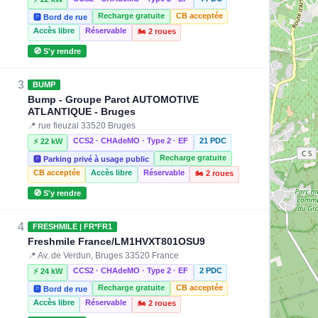
Recharge gratuite
CB acceptée
🅿️ Bord de rue
Accès libre
Réservable
🏍️ 2 roues
🧭 S'y rendre
3
BUMP
Bump - Groupe Parot AUTOMOTIVE
ATLANTIQUE - Bruges
📍 rue fieuzal 33520 Bruges
CCS2 · CHAdeMO · Type 2 · EF
21 PDC
⚡ 22 kW
Recharge gratuite
🅿️ Parking privé à usage public
CB acceptée
Accès libre
Réservable
🏍️ 2 roues
🧭 S'y rendre
4
FRESHMILE | FR*FR1
Freshmile France/LM1HVXT801OSU9
📍 Av. de Verdun, Bruges 33520 France
CCS2 · CHAdeMO · Type 2 · EF
2 PDC
⚡ 24 kW
Recharge gratuite
CB acceptée
🅿️ Bord de rue
Accès libre
Réservable
🏍️ 2 roues