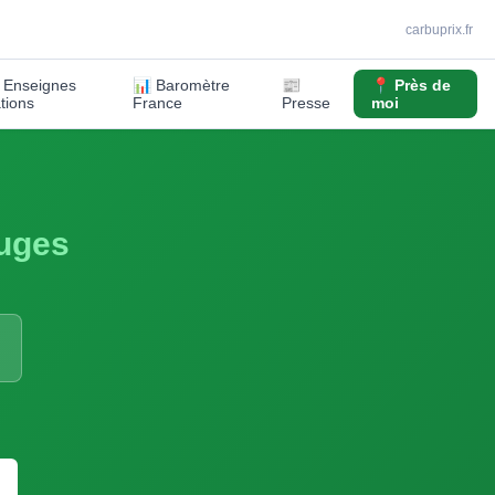
carbuprix.fr
️ Enseignes
📊 Baromètre
📰
📍 Près de
ations
France
Presse
moi
uges
S