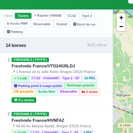
⚡ Rapide (>50kW)
+
Filtrer :
Toutes
CCS2
Type 2
♿ Accès PMR
Réservable
Gratuit
🅿️ Bord de rue
−
🅿️ Parking
14 bornes
IRVE officiel
1
FRESHMILE | FR*FR1
Freshmile France/VTD24GRLDJ
📍 1 Avenue de la Jalle Noire, Bruges 33520 France
CCS2 · CHAdeMO · Type 2 · EF
10 PDC
⚡ 7.4 kW
Recharge gratuite
🅿️ Parking privé à usage public
CB acceptée
Accès libre
Réservable
🏍️ 2 roues
🧭 S'y rendre
2
FRESHMILE | FR*FR1
Freshmile France/HVNFAZ
📍 49-50 Av. Maryse Bastié, Bruges 33520 France
CCS2 · CHAdeMO · Type 2 · EF
4 PDC
⚡ 22 kW