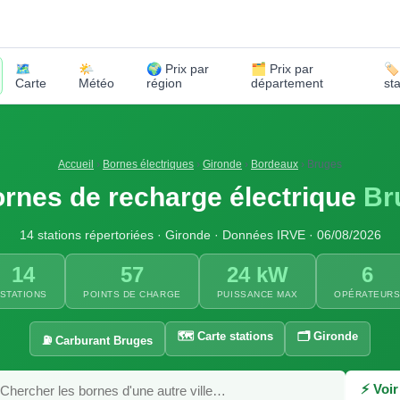
🗺️
🌤️
🌍 Prix par
🗂️ Prix par
🏷
Carte
Météo
région
département
st
Accueil
›
Bornes électriques
›
Gironde
›
Bordeaux
›
Bruges
rnes de recharge électrique
Br
14 stations répertoriées · Gironde · Données IRVE · 06/08/2026
14
57
24 kW
6
STATIONS
POINTS DE CHARGE
PUISSANCE MAX
OPÉRATEUR
🗺️ Carte stations
🗂️ Gironde
⛽ Carburant Bruges
⚡ Voir