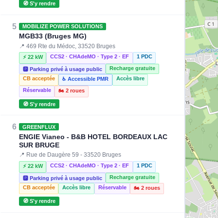
🧭 S'y rendre
5
MOBILIZE POWER SOLUTIONS
MGB33 (Bruges MG)
📍 469 Rte du Médoc, 33520 Bruges
CCS2 · CHAdeMO · Type 2 · EF
1 PDC
⚡ 22 kW
Recharge gratuite
🅿️ Parking privé à usage public
CB acceptée
Accès libre
♿ Accessible PMR
Réservable
🏍️ 2 roues
🧭 S'y rendre
6
GREENFLUX
ENGIE Vianeo - B&B HOTEL BORDEAUX LAC
SUR BRUGE
📍 Rue de Daugère 59 - 33520 Bruges
CCS2 · CHAdeMO · Type 2 · EF
1 PDC
⚡ 22 kW
Recharge gratuite
🅿️ Parking privé à usage public
CB acceptée
Accès libre
Réservable
🏍️ 2 roues
🧭 S'y rendre