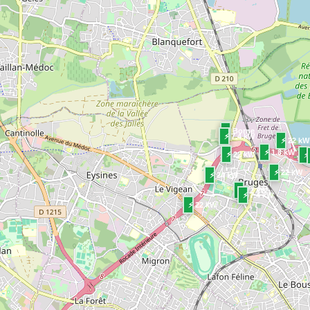
⚡ Borne
⚡ 7.4 kW
⚡ 22 kW
⚡ 1.8 kW
⚡ 22 kW
⚡
⚡ 22 kW
⚡ 24 kW
⚡ 22 kW
⚡ 7.4 kW
⚡ 22 kW