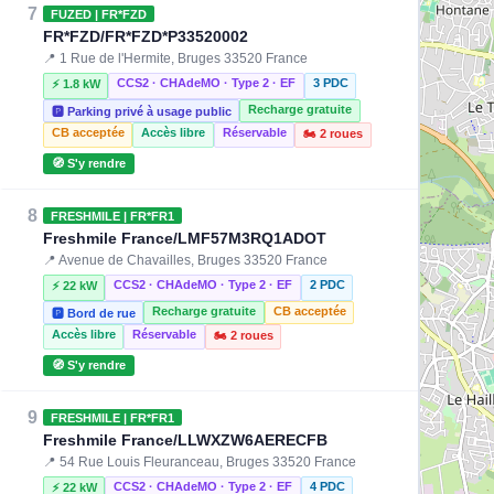
7
FUZED | FR*FZD
FR*FZD/FR*FZD*P33520002
📍 1 Rue de l'Hermite, Bruges 33520 France
CCS2 · CHAdeMO · Type 2 · EF
3 PDC
⚡ 1.8 kW
Recharge gratuite
🅿️ Parking privé à usage public
CB acceptée
Accès libre
Réservable
🏍️ 2 roues
🧭 S'y rendre
8
FRESHMILE | FR*FR1
Freshmile France/LMF57M3RQ1ADOT
📍 Avenue de Chavailles, Bruges 33520 France
CCS2 · CHAdeMO · Type 2 · EF
2 PDC
⚡ 22 kW
Recharge gratuite
CB acceptée
🅿️ Bord de rue
Accès libre
Réservable
🏍️ 2 roues
🧭 S'y rendre
9
FRESHMILE | FR*FR1
Freshmile France/LLWXZW6AERECFB
📍 54 Rue Louis Fleuranceau, Bruges 33520 France
CCS2 · CHAdeMO · Type 2 · EF
4 PDC
⚡ 22 kW