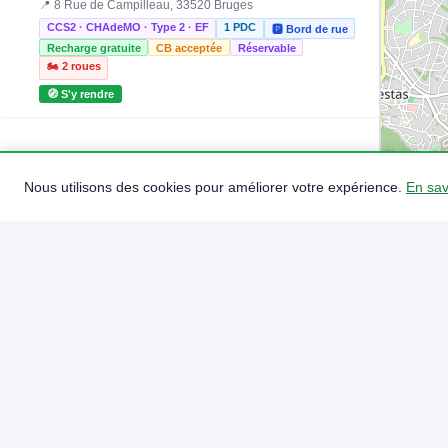
📍 8 Rue de Campilleau, 33520 Bruges
CCS2 · CHAdeMO · Type 2 · EF
1 PDC
🅿️ Bord de rue
Recharge gratuite
CB acceptée
Réservable
🏍️ 2 roues
🧭 S'y rendre
Nous utilisons des cookies pour améliorer votre expérience.
En sav
STATIONS
POINTS DE CHARGE
PUISSANCE MAX
OPÉRATEURS
14
57
24 kW
6