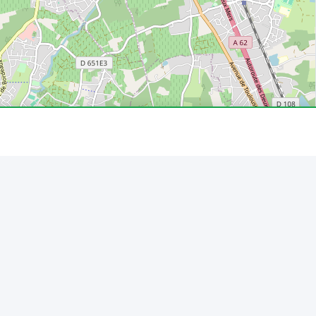
Leaflet
|
© OpenStreetMap
Source : IRVE · data.gouv.fr · 06/08/2026