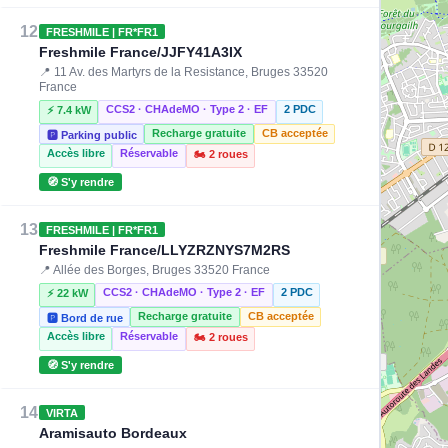
12
FRESHMILE | FR*FR1
Freshmile France/JJFY41A3IX
📍 11 Av. des Martyrs de la Resistance, Bruges 33520
France
CCS2 · CHAdeMO · Type 2 · EF
2 PDC
⚡ 7.4 kW
Recharge gratuite
CB acceptée
🅿️ Parking public
Accès libre
Réservable
🏍️ 2 roues
🧭 S'y rendre
13
FRESHMILE | FR*FR1
Freshmile France/LLYZRZNYS7M2RS
📍 Allée des Borges, Bruges 33520 France
CCS2 · CHAdeMO · Type 2 · EF
2 PDC
⚡ 22 kW
Recharge gratuite
CB acceptée
🅿️ Bord de rue
Accès libre
Réservable
🏍️ 2 roues
🧭 S'y rendre
14
VIRTA
Aramisauto Bordeaux