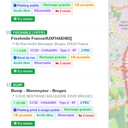
Recharge gratuite
CB acceptée
🅿️ Parking public
Accès libre
Réservable
🏍️ 2 roues
🧭 S'y rendre
10
FRESHMILE | FR*FR1
Freshmile France/IUXFHAEHEQ
📍 90 Rue André Messager, Bruges 33520 France
CCS2 · CHAdeMO · Type 2 · EF
2 PDC
⚡ 7.4 kW
Recharge gratuite
CB acceptée
🅿️ Bord de rue
Accès libre
Réservable
🏍️ 2 roues
🧭 S'y rendre
11
BUMP
Bump - Monnoyeur - Bruges
📍 5 RUE BERTRAND BALGUERIE 33520 BRUGES
CCS2 · CHAdeMO · Type 2 · EF
2 PDC
⚡ 22 kW
Recharge gratuite
🅿️ Parking privé à usage public
CB acceptée
Accès libre
Réservable
🏍️ 2 roues
🧭 S'y rendre