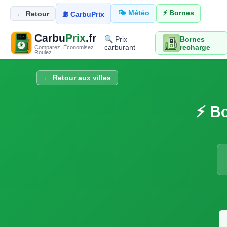
🌤️ Météo
⚡ Bornes
← Retour
⛽ CarbuPrix
Carbu
Prix
.fr
🔍 Prix
Bornes
carburant
recharge
Comparez. Économisez.
Roulez.
← Retour aux villes
⚡ Bo