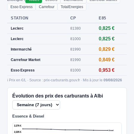
Esso Express
Carrefour
TotalEnergies
STATION
CP
E85
0,825 €
Leclerc
81380
0,825 €
Leclerc
81000
0,829 €
Intermarché
81990
0,849 €
Carrefour Market
81990
0,953 €
Esso Express
81000
ℹ️ Prix en €/L · Source : prix-carburants.gouv.fr · Mis à jour le
09/08/2026
Évolution des prix des carburants à Albi
Essence & Diesel
2,276 €
Diesel
2,225 €