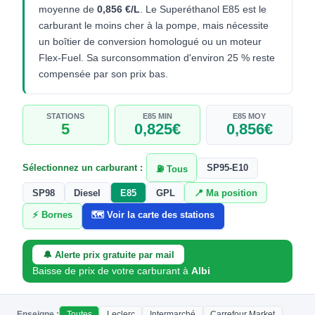
moyenne de
0,856 €/L
. Le Superéthanol E85 est le
carburant le moins cher à la pompe, mais nécessite
un boîtier de conversion homologué ou un moteur
Flex-Fuel. Sa surconsommation d'environ 25 % reste
compensée par son prix bas.
STATIONS
E85 MIN
E85 MOY
5
0,825€
0,856€
Sélectionnez un carburant :
SP95-E10
⛽ Tous
SP98
Diesel
E85
GPL
📍 Ma position
⚡ Bornes
🗺️ Voir la carte des stations
🔔 Alerte prix gratuite par mail
Baisse de prix de votre carburant à
Albi
Enseigne :
Toutes
Leclerc
Intermarché
Carrefour Market