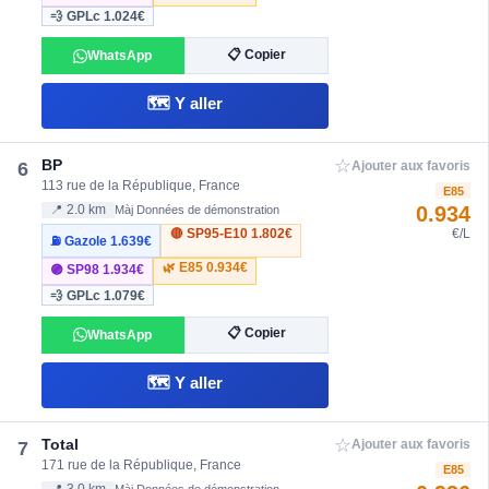
💨 GPLc
1.024€
📋 Copier
WhatsApp
🗺️ Y aller
☆
BP
6
Ajouter aux favoris
113 rue de la République, France
E85
0.934
📍 2.0 km
Màj Données de démonstration
🔴 SP95-E10
1.802€
€/L
⛽ Gazole
1.639€
🌿 E85
0.934€
🟣 SP98
1.934€
💨 GPLc
1.079€
📋 Copier
WhatsApp
🗺️ Y aller
☆
Total
7
Ajouter aux favoris
171 rue de la République, France
E85