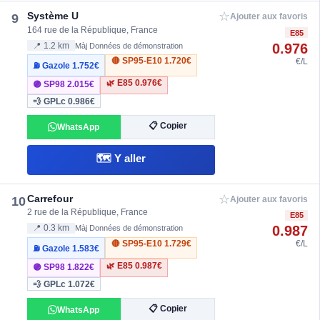
☆
Système U
9
Ajouter aux favoris
164 rue de la République, France
E85
0.976
📍 1.2 km
Màj Données de démonstration
🔴 SP95-E10
1.720€
€/L
⛽ Gazole
1.752€
🌿 E85
0.976€
🟣 SP98
2.015€
💨 GPLc
0.986€
📋 Copier
WhatsApp
🗺️ Y aller
☆
Carrefour
10
Ajouter aux favoris
2 rue de la République, France
E85
0.987
📍 0.3 km
Màj Données de démonstration
🔴 SP95-E10
1.729€
€/L
⛽ Gazole
1.583€
🌿 E85
0.987€
🟣 SP98
1.822€
💨 GPLc
1.072€
📋 Copier
WhatsApp