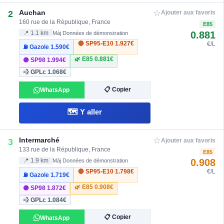
☆
Auchan
2
Ajouter aux favoris
160 rue de la République, France
E85
0.881
📍 1.1 km
Màj Données de démonstration
🔴 SP95-E10
1.927€
€/L
⛽ Gazole
1.590€
🌿 E85
0.881€
🟣 SP98
1.994€
💨 GPLc
1.068€
📋 Copier
WhatsApp
🗺️ Y aller
☆
Intermarché
3
Ajouter aux favoris
133 rue de la République, France
E85
0.908
📍 1.9 km
Màj Données de démonstration
🔴 SP95-E10
1.798€
€/L
⛽ Gazole
1.719€
🌿 E85
0.908€
🟣 SP98
1.872€
💨 GPLc
1.084€
📋 Copier
WhatsApp