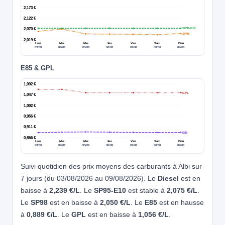
2,173 €
2,122 €
SP95-E10
2,070 €
SP98
2,019 €
Lun
Mar
Mer
Jeu
Ven
Sam
Dim
03/08
04/08
05/08
06/08
07/08
08/08
09/08
E85 & GPL
1,092 €
GPL
1,047 €
1,002 €
0,956 €
0,911 €
E85
0,866 €
Lun
Mar
Mer
Jeu
Ven
Sam
Dim
03/08
04/08
05/08
06/08
07/08
08/08
09/08
Suivi quotidien des prix moyens des carburants à Albi sur
7 jours (du 03/08/2026 au 09/08/2026). Le
Diesel
est en
baisse à
2,239 €/L
. Le
SP95-E10
est stable à
2,075 €/L
.
Le
SP98
est en baisse à
2,050 €/L
. Le
E85
est en hausse
à
0,889 €/L
. Le
GPL
est en baisse à
1,056 €/L
.