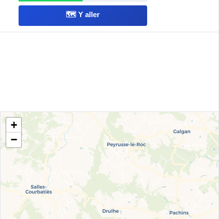
🗺️ Y aller
+
−