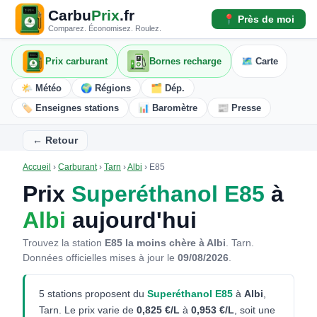
Carbu
Prix
.fr
📍 Près de moi
Comparez. Économisez. Roulez.
Prix carburant
Bornes recharge
🗺️ Carte
🌤️ Météo
🌍 Régions
🗂️ Dép.
🏷️ Enseignes stations
📊 Baromètre
📰 Presse
← Retour
Accueil
›
Carburant
›
Tarn
›
Albi
›
E85
Prix
Superéthanol E85
à
Albi
aujourd'hui
Trouvez la station
E85 la moins chère à Albi
. Tarn.
Données officielles mises à jour le
09/08/2026
.
5 stations proposent du
Superéthanol E85
à
Albi
,
Tarn. Le prix varie de
0,825 €/L
à
0,953 €/L
, soit une