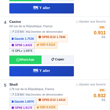
🗺️ Y aller
☆
Casino
4
Ajouter aux favoris
69 rue de la République, France
E85
0.911
📍 2.0 km
Màj Données de démonstration
🔴 SP95-E10
1.784€
€/L
⛽ Gazole
1.753€
🌿 E85
0.911€
🟣 SP98
1.842€
💨 GPLc
1.097€
📋 Copier
WhatsApp
🗺️ Y aller
☆
Shell
5
Ajouter aux favoris
178 rue de la République, France
E85
0.932
📍 1.6 km
Màj Données de démonstration
🔴 SP95-E10
1.941€
€/L
⛽ Gazole
1.697€
🌿 E85
0.932€
🟣 SP98
1.917€