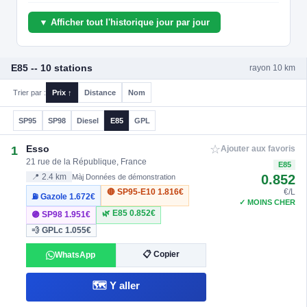
▼ Afficher tout l'historique jour par jour
E85 -- 10 stations
rayon 10 km
Trier par :
Prix ↑
Distance
Nom
SP95
SP98
Diesel
E85
GPL
☆
Esso
1
Ajouter aux favoris
21 rue de la République, France
E85
0.852
📍 2.4 km
Màj Données de démonstration
🔴 SP95-E10
1.816€
€/L
⛽ Gazole
1.672€
✓ MOINS CHER
🌿 E85
0.852€
🟣 SP98
1.951€
💨 GPLc
1.055€
📋 Copier
WhatsApp
🗺️ Y aller