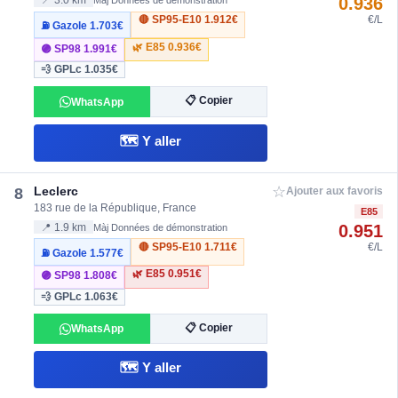
0.936
📍 3.0 km
Màj Données de démonstration
🔴 SP95-E10
1.912€
€/L
⛽ Gazole
1.703€
🌿 E85
0.936€
🟣 SP98
1.991€
💨 GPLc
1.035€
📋 Copier
WhatsApp
🗺️ Y aller
☆
Leclerc
8
Ajouter aux favoris
183 rue de la République, France
E85
0.951
📍 1.9 km
Màj Données de démonstration
🔴 SP95-E10
1.711€
€/L
⛽ Gazole
1.577€
🌿 E85
0.951€
🟣 SP98
1.808€
💨 GPLc
1.063€
📋 Copier
WhatsApp
🗺️ Y aller