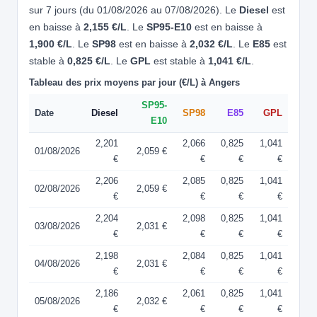
sur 7 jours (du 01/08/2026 au 07/08/2026). Le
Diesel
est
en baisse à
2,155 €/L
. Le
SP95-E10
est en baisse à
1,900 €/L
. Le
SP98
est en baisse à
2,032 €/L
. Le
E85
est
stable à
0,825 €/L
. Le
GPL
est stable à
1,041 €/L
.
Tableau des prix moyens par jour (€/L) à Angers
SP95-
Date
Diesel
SP98
E85
GPL
E10
2,201
2,066
0,825
1,041
01/08/2026
2,059 €
€
€
€
€
2,206
2,085
0,825
1,041
02/08/2026
2,059 €
€
€
€
€
2,204
2,098
0,825
1,041
03/08/2026
2,031 €
€
€
€
€
2,198
2,084
0,825
1,041
04/08/2026
2,031 €
€
€
€
€
2,186
2,061
0,825
1,041
05/08/2026
2,032 €
€
€
€
€