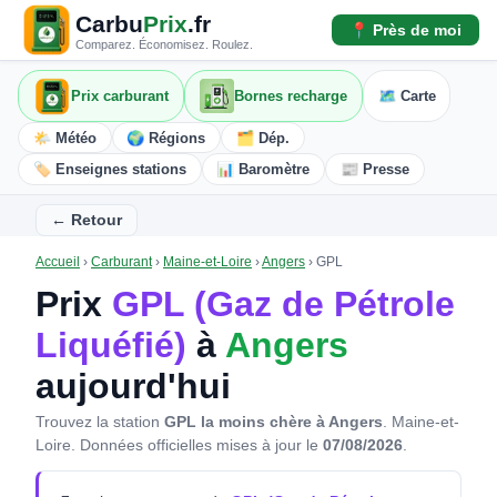
Carbu
Prix
.fr
📍 Près de moi
Comparez. Économisez. Roulez.
Prix carburant
Bornes recharge
🗺️ Carte
🌤️ Météo
🌍 Régions
🗂️ Dép.
🏷️ Enseignes stations
📊 Baromètre
📰 Presse
← Retour
Accueil
›
Carburant
›
Maine-et-Loire
›
Angers
›
GPL
Prix
GPL (Gaz de Pétrole
Liquéfié)
à
Angers
aujourd'hui
Trouvez la station
GPL la moins chère à Angers
. Maine-et-
Loire.
Données officielles mises à jour le
07/08/2026
.