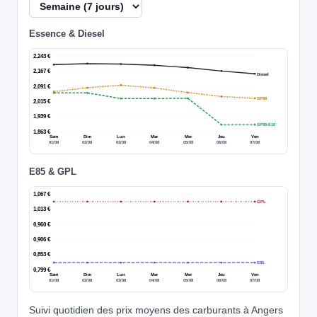
Essence & Diesel
2,243 €
2,167 €
Diesel
2,091 €
SP98
2,015 €
1,939 €
SP95-E10
1,863 €
Sam
Dim
Lun
Mar
Mer
Jeu
Ven
01/08
02/08
03/08
04/08
05/08
06/08
07/08
E85 & GPL
1,067 €
GPL
1,013 €
0,960 €
0,906 €
0,853 €
E85
0,799 €
Sam
Dim
Lun
Mar
Mer
Jeu
Ven
01/08
02/08
03/08
04/08
05/08
06/08
07/08
Suivi quotidien des prix moyens des carburants à Angers