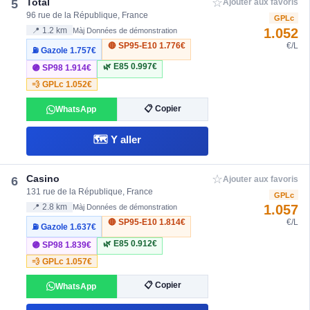
☆
Total
5
Ajouter aux favoris
96 rue de la République, France
GPLc
1.052
📍 1.2 km
Màj Données de démonstration
🔴 SP95-E10
1.776€
€/L
⛽ Gazole
1.757€
🌿 E85
0.997€
🟣 SP98
1.914€
💨 GPLc
1.052€
📋 Copier
WhatsApp
🗺️ Y aller
☆
Casino
6
Ajouter aux favoris
131 rue de la République, France
GPLc
1.057
📍 2.8 km
Màj Données de démonstration
🔴 SP95-E10
1.814€
€/L
⛽ Gazole
1.637€
🌿 E85
0.912€
🟣 SP98
1.839€
💨 GPLc
1.057€
📋 Copier
WhatsApp