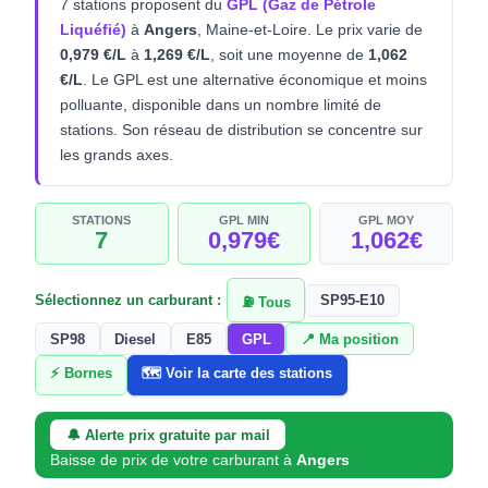
7 stations proposent du
GPL (Gaz de Pétrole
Liquéfié)
à
Angers
, Maine-et-Loire. Le prix varie de
0,979 €/L
à
1,269 €/L
, soit une moyenne de
1,062
€/L
. Le GPL est une alternative économique et moins
polluante, disponible dans un nombre limité de
stations. Son réseau de distribution se concentre sur
les grands axes.
STATIONS
GPL MIN
GPL MOY
7
0,979€
1,062€
Sélectionnez un carburant :
SP95-E10
⛽ Tous
SP98
Diesel
E85
GPL
📍 Ma position
⚡ Bornes
🗺️ Voir la carte des stations
🔔 Alerte prix gratuite par mail
Baisse de prix de votre carburant à
Angers