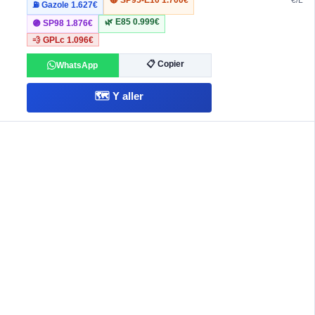
€/L
⛽ Gazole
1.627€
🌿 E85
0.999€
🟣 SP98
1.876€
💨 GPLc
1.096€
📋 Copier
WhatsApp
🗺️ Y aller