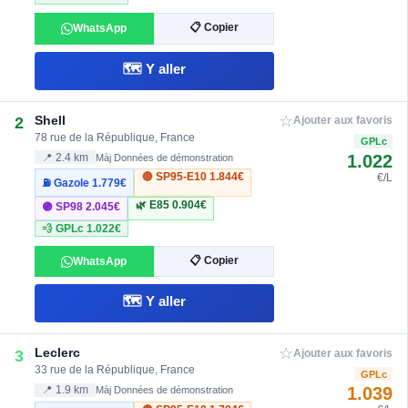
📋 Copier
WhatsApp
🗺️ Y aller
☆
Shell
2
Ajouter aux favoris
78 rue de la République, France
GPLc
1.022
📍 2.4 km
Màj Données de démonstration
🔴 SP95-E10
1.844€
€/L
⛽ Gazole
1.779€
🌿 E85
0.904€
🟣 SP98
2.045€
💨 GPLc
1.022€
📋 Copier
WhatsApp
🗺️ Y aller
☆
Leclerc
3
Ajouter aux favoris
33 rue de la République, France
GPLc
1.039
📍 1.9 km
Màj Données de démonstration