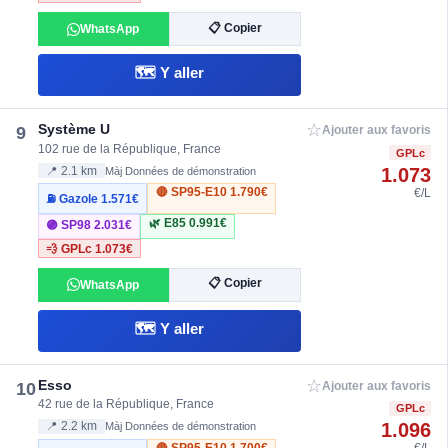
📋 Copier
WhatsApp
🗺️ Y aller
☆
Système U
9
Ajouter aux favoris
102 rue de la République, France
GPLc
1.073
📍 2.1 km
Màj Données de démonstration
🔴 SP95-E10
1.790€
€/L
⛽ Gazole
1.571€
🌿 E85
0.991€
🟣 SP98
2.031€
💨 GPLc
1.073€
📋 Copier
WhatsApp
🗺️ Y aller
☆
Esso
10
Ajouter aux favoris
42 rue de la République, France
GPLc
1.096
📍 2.2 km
Màj Données de démonstration
🔴 SP95-E10
1.700€