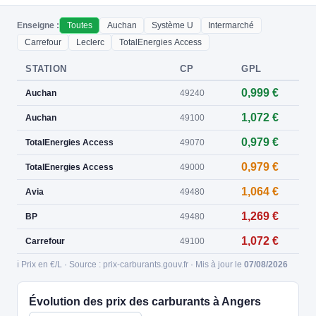
Enseigne :
Toutes
Auchan
Système U
Intermarché
Carrefour
Leclerc
TotalEnergies Access
STATION
CP
GPL
0,999 €
Auchan
49240
1,072 €
Auchan
49100
0,979 €
TotalEnergies Access
49070
0,979 €
TotalEnergies Access
49000
1,064 €
Avia
49480
1,269 €
BP
49480
1,072 €
Carrefour
49100
ℹ️ Prix en €/L · Source : prix-carburants.gouv.fr · Mis à jour le
07/08/2026
Évolution des prix des carburants à Angers