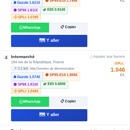
🔴 SP95-E10
1.784€
€/L
⛽ Gazole
1.621€
🌿 E85
0.910€
🟣 SP98
1.811€
💨 GPLc
1.039€
📋 Copier
WhatsApp
🗺️ Y aller
☆
Intermarché
4
Ajouter aux favoris
194 rue de la République, France
GPLc
1.046
📍 3.1 km
Màj Données de démonstration
🔴 SP95-E10
1.906€
€/L
⛽ Gazole
1.574€
🌿 E85
0.889€
🟣 SP98
1.932€
💨 GPLc
1.046€
📋 Copier
WhatsApp
🗺️ Y aller