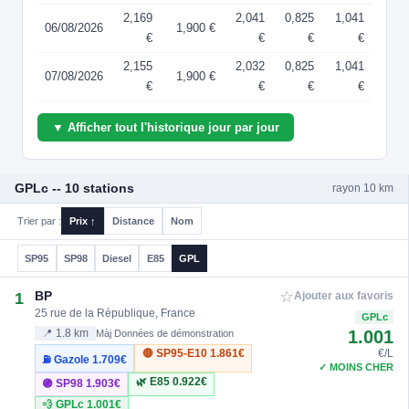
2,169
2,041
0,825
1,041
06/08/2026
1,900 €
€
€
€
€
2,155
2,032
0,825
1,041
07/08/2026
1,900 €
€
€
€
€
▼ Afficher tout l'historique jour par jour
GPLc -- 10 stations
rayon 10 km
Trier par :
Prix ↑
Distance
Nom
SP95
SP98
Diesel
E85
GPL
☆
BP
1
Ajouter aux favoris
25 rue de la République, France
GPLc
1.001
📍 1.8 km
Màj Données de démonstration
🔴 SP95-E10
1.861€
€/L
⛽ Gazole
1.709€
✓ MOINS CHER
🌿 E85
0.922€
🟣 SP98
1.903€
💨 GPLc
1.001€