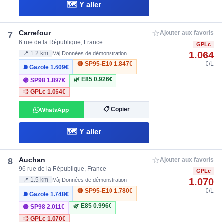
🗺️ Y aller
☆
Carrefour
7
Ajouter aux favoris
6 rue de la République, France
GPLc
1.064
📍 1.2 km
Màj Données de démonstration
🔴 SP95-E10
1.847€
€/L
⛽ Gazole
1.609€
🌿 E85
0.926€
🟣 SP98
1.897€
💨 GPLc
1.064€
📋 Copier
WhatsApp
🗺️ Y aller
☆
Auchan
8
Ajouter aux favoris
96 rue de la République, France
GPLc
1.070
📍 1.5 km
Màj Données de démonstration
🔴 SP95-E10
1.780€
€/L
⛽ Gazole
1.748€
🌿 E85
0.996€
🟣 SP98
2.011€
💨 GPLc
1.070€