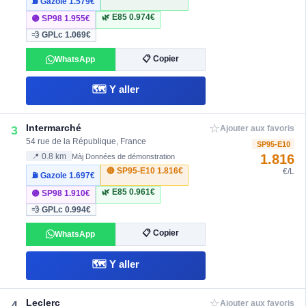
⛽ Gazole
1.579€
🌿 E85
0.974€
🟣 SP98
1.955€
💨 GPLc
1.069€
📋 Copier
WhatsApp
🗺️ Y aller
☆
Intermarché
3
Ajouter aux favoris
54 rue de la République, France
SP95-E10
1.816
📍 0.8 km
Màj Données de démonstration
🔴 SP95-E10
1.816€
€/L
⛽ Gazole
1.697€
🌿 E85
0.961€
🟣 SP98
1.910€
💨 GPLc
0.994€
📋 Copier
WhatsApp
🗺️ Y aller
☆
Leclerc
4
Ajouter aux favoris