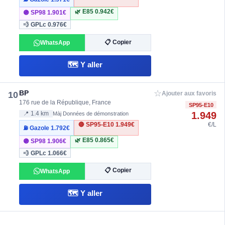
🌿 E85
0.942€
🟣 SP98
1.901€
💨 GPLc
0.976€
📋 Copier
WhatsApp
🗺️ Y aller
☆
BP
10
Ajouter aux favoris
176 rue de la République, France
SP95-E10
1.949
📍 1.4 km
Màj Données de démonstration
🔴 SP95-E10
1.949€
€/L
⛽ Gazole
1.792€
🌿 E85
0.865€
🟣 SP98
1.906€
💨 GPLc
1.066€
📋 Copier
WhatsApp
🗺️ Y aller