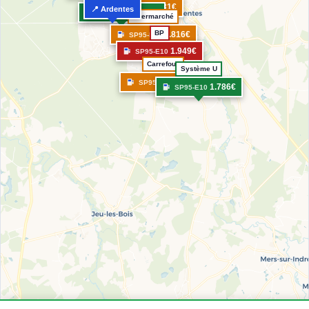
1.831€
SP95-E10
📍 Ardentes
1.719€
SP95-E10
Intermarché
BP
1.816€
SP95-E10
1.949€
SP95-E10
Carrefour
Système U
1.860€
SP95-E10
1.786€
SP95-E10