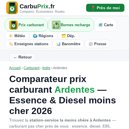
Carbu
Prix
.fr
📍 Près de moi
Comparez. Économisez. Roulez.
Prix carburant
Bornes recharge
🗺️ Carte
🌤️ Météo
🌍 Régions
🗂️ Dép.
🏷️ Enseignes stations
📊 Baromètre
📰 Presse
← Retour
Accueil
›
Carburant
›
Indre
›
Ardentes
Comparateur prix
carburant
Ardentes
—
Essence & Diesel moins
cher 2026
Trouvez la
station-service la moins chère à Ardentes
—
carburant pas cher près de vous : essence, diesel, E85,