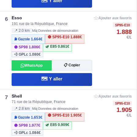
🗺️ Y aller
☆
Esso
6
Ajouter aux favoris
191 rue de la République, France
SP95-E10
1.888
📍 2.0 km
Màj Données de démonstration
🔴 SP95-E10
1.888€
€/L
⛽ Gazole
1.664€
🌿 E85
0.861€
🟣 SP98
1.806€
💨 GPLc
1.080€
📋 Copier
WhatsApp
🗺️ Y aller
☆
Shell
7
Ajouter aux favoris
71 rue de la République, France
SP95-E10
1.905
📍 2.8 km
Màj Données de démonstration
🔴 SP95-E10
1.905€
€/L
⛽ Gazole
1.653€
🌿 E85
0.909€
🟣 SP98
1.977€
💨 GPLc
1.084€