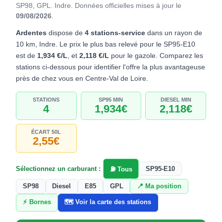
SP98, GPL. Indre.
Données officielles mises à jour le
09/08/2026
.
Ardentes
dispose de
4 stations-service
dans un rayon de
10 km, Indre. Le prix le plus bas relevé pour le SP95-E10
est de
1,934 €/L
, et
2,118 €/L
pour le gazole. Comparez les
stations ci-dessous pour identifier l'offre la plus avantageuse
près de chez vous en Centre-Val de Loire.
STATIONS
SP95 MIN
DIESEL MIN
4
1,934€
2,118€
ÉCART 50L
2,55€
Sélectionnez un carburant :
SP95-E10
⛽ Tous
SP98
Diesel
E85
GPL
📍 Ma position
⚡ Bornes
🗺️ Voir la carte des stations