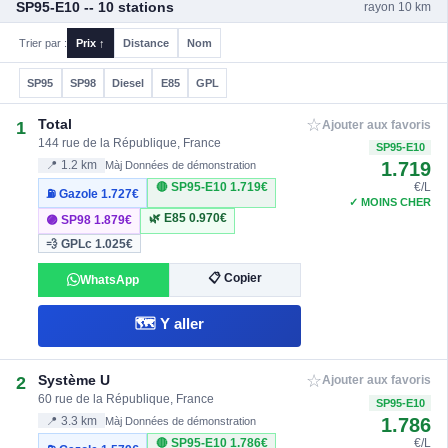
SP95-E10 -- 10 stations
rayon 10 km
Trier par :
Prix ↑
Distance
Nom
SP95
SP98
Diesel
E85
GPL
☆
Total
1
Ajouter aux favoris
144 rue de la République, France
SP95-E10
1.719
📍 1.2 km
Màj Données de démonstration
🔴 SP95-E10
1.719€
€/L
⛽ Gazole
1.727€
✓ MOINS CHER
🌿 E85
0.970€
🟣 SP98
1.879€
💨 GPLc
1.025€
📋 Copier
WhatsApp
🗺️ Y aller
☆
Système U
2
Ajouter aux favoris
60 rue de la République, France
SP95-E10
1.786
📍 3.3 km
Màj Données de démonstration
🔴 SP95-E10
1.786€
€/L