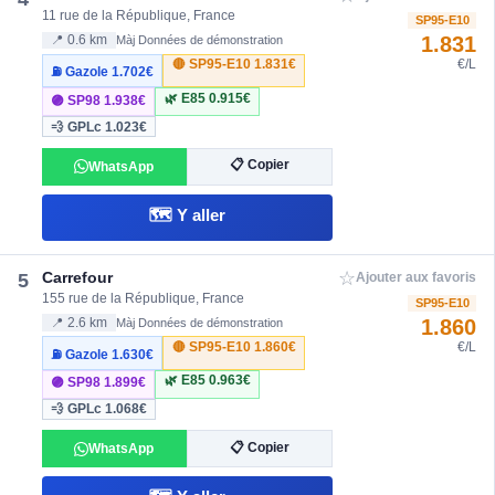
11 rue de la République, France
SP95-E10
1.831
📍 0.6 km
Màj Données de démonstration
🔴 SP95-E10
1.831€
€/L
⛽ Gazole
1.702€
🌿 E85
0.915€
🟣 SP98
1.938€
💨 GPLc
1.023€
📋 Copier
WhatsApp
🗺️ Y aller
☆
Carrefour
5
Ajouter aux favoris
155 rue de la République, France
SP95-E10
1.860
📍 2.6 km
Màj Données de démonstration
🔴 SP95-E10
1.860€
€/L
⛽ Gazole
1.630€
🌿 E85
0.963€
🟣 SP98
1.899€
💨 GPLc
1.068€
📋 Copier
WhatsApp