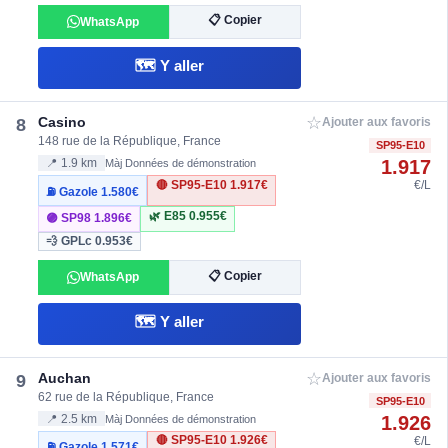
📋 Copier
WhatsApp
🗺️ Y aller
☆
Casino
8
Ajouter aux favoris
148 rue de la République, France
SP95-E10
1.917
📍 1.9 km
Màj Données de démonstration
🔴 SP95-E10
1.917€
€/L
⛽ Gazole
1.580€
🌿 E85
0.955€
🟣 SP98
1.896€
💨 GPLc
0.953€
📋 Copier
WhatsApp
🗺️ Y aller
☆
Auchan
9
Ajouter aux favoris
62 rue de la République, France
SP95-E10
1.926
📍 2.5 km
Màj Données de démonstration
🔴 SP95-E10
1.926€
€/L
⛽ Gazole
1.571€