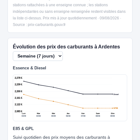
stations rattachées à une enseigne connue ; les stations
indépendantes ou sans enseigne renseignée restent visibles dans
la liste ci-dessus. Prix mis à jour quotidiennement · 09/08/2026 ·
Source : prix-carburants.gouv.fr
Évolution des prix des carburants à Ardentes
Essence & Diesel
2,278 €
2,239 €
2,200 €
Diesel
2,161 €
2,122 €
SP98
2,083 €
Lun
Mar
Mer
Jeu
Ven
Sam
Dim
03/08
04/08
05/08
06/08
07/08
08/08
09/08
E85 & GPL
Suivi quotidien des prix moyens des carburants à