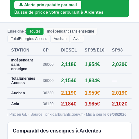
🔔 Alerte prix gratuite par mail
Baisse de prix de votre carburant à
Ardentes
Enseigne :
Toutes
Indépendant sans enseigne
TotalEnergies Access
Auchan
Avia
STATION
CP
DIESEL
SP95/E10
SP98
E
Indépendant
2,118€
1,954€
2,020€
0
sans
36000
enseigne
TotalEnergies
2,154€
1,934€
—
0
36000
Access
2,119€
1,959€
2,019€
Auchan
36330
2,184€
1,985€
2,102€
Avia
36120
ℹ️ Prix en €/L · Source : prix-carburants.gouv.fr · Mis à jour le
09/08/2026
Comparatif des enseignes à Ardentes