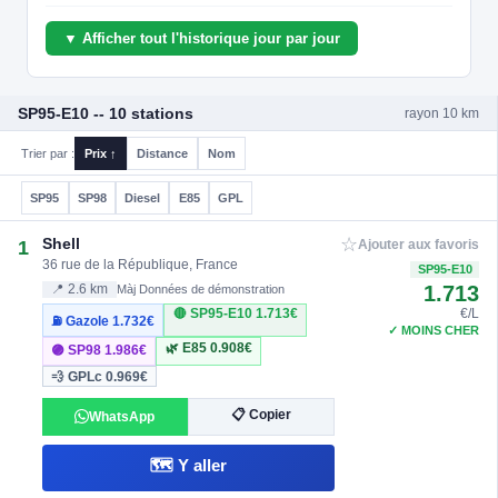
▼ Afficher tout l'historique jour par jour
SP95-E10 -- 10 stations
rayon 10 km
Trier par :
Prix ↑
Distance
Nom
SP95
SP98
Diesel
E85
GPL
☆
Shell
1
Ajouter aux favoris
36 rue de la République, France
SP95-E10
1.713
📍 2.6 km
Màj Données de démonstration
🔴 SP95-E10
1.713€
€/L
⛽ Gazole
1.732€
✓ MOINS CHER
🌿 E85
0.908€
🟣 SP98
1.986€
💨 GPLc
0.969€
📋 Copier
WhatsApp
🗺️ Y aller