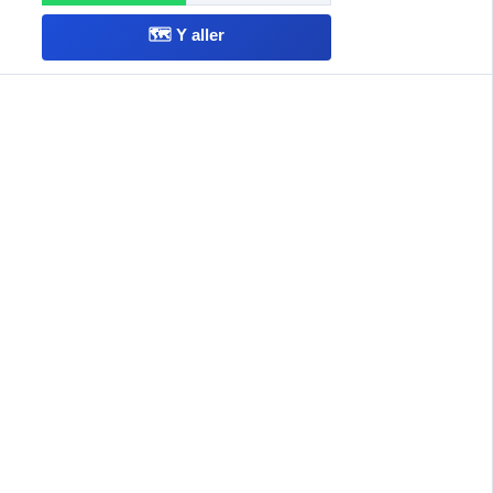
🗺️ Y aller