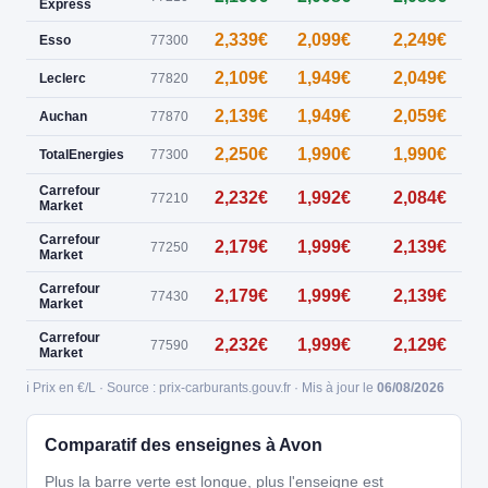
Express
2,339€
2,099€
2,249€
1
Esso
77300
2,109€
1,949€
2,049€
Leclerc
77820
2,139€
1,949€
2,059€
Auchan
77870
2,250€
1,990€
1,990€
TotalEnergies
77300
Carrefour
2,232€
1,992€
2,084€
77210
Market
Carrefour
2,179€
1,999€
2,139€
77250
Market
Carrefour
2,179€
1,999€
2,139€
77430
Market
Carrefour
2,232€
1,999€
2,129€
77590
Market
ℹ️ Prix en €/L · Source : prix-carburants.gouv.fr · Mis à jour le
06/08/2026
Comparatif des enseignes à Avon
Plus la barre verte est longue, plus l'enseigne est