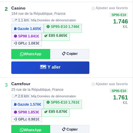
☆
Casino
2
Ajouter aux favoris
184 rue de la République, France
SP95-E10
1.746
📍 1.1 km
Màj Données de démonstration
🔴 SP95-E10
1.746€
€/L
⛽ Gazole
1.605€
🌿 E85
0.865€
🟣 SP98
1.841€
💨 GPLc
1.083€
📋 Copier
WhatsApp
🗺️ Y aller
☆
Carrefour
3
Ajouter aux favoris
25 rue de la République, France
SP95-E10
1.761
📍 2.6 km
Màj Données de démonstration
🔴 SP95-E10
1.761€
€/L
⛽ Gazole
1.576€
🌿 E85
0.876€
🟣 SP98
1.853€
💨 GPLc
0.981€
📋 Copier
WhatsApp