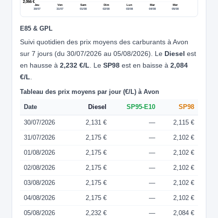
2,066 €
Jeu
Ven
Sam
Dim
Lun
Mar
Mer
30/07
31/07
01/08
02/08
03/08
04/08
05/08
E85 & GPL
Suivi quotidien des prix moyens des carburants à Avon
sur 7 jours (du 30/07/2026 au 05/08/2026). Le
Diesel
est
en hausse à
2,232 €/L
. Le
SP98
est en baisse à
2,084
€/L
.
Tableau des prix moyens par jour (€/L) à Avon
Date
Diesel
SP95-E10
SP98
30/07/2026
2,131 €
—
2,115 €
31/07/2026
2,175 €
—
2,102 €
01/08/2026
2,175 €
—
2,102 €
02/08/2026
2,175 €
—
2,102 €
03/08/2026
2,175 €
—
2,102 €
04/08/2026
2,175 €
—
2,102 €
05/08/2026
2,232 €
—
2,084 €