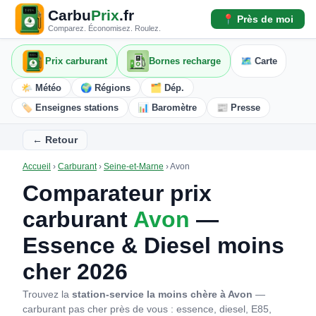
Carbu
Prix
.fr
📍 Près de moi
Comparez. Économisez. Roulez.
Prix carburant
Bornes recharge
🗺️ Carte
🌤️ Météo
🌍 Régions
🗂️ Dép.
🏷️ Enseignes stations
📊 Baromètre
📰 Presse
← Retour
Accueil
›
Carburant
›
Seine-et-Marne
›
Avon
Comparateur prix
carburant
Avon
—
Essence & Diesel moins
cher 2026
Trouvez la
station-service la moins chère à Avon
—
carburant pas cher près de vous : essence, diesel, E85,