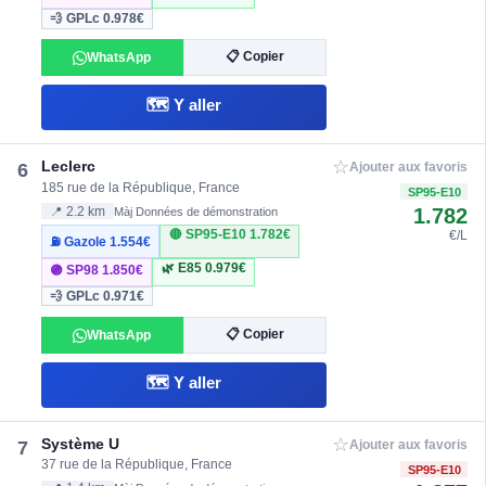
💨 GPLc
0.978€
📋 Copier
WhatsApp
🗺️ Y aller
☆
Leclerc
6
Ajouter aux favoris
185 rue de la République, France
SP95-E10
1.782
📍 2.2 km
Màj Données de démonstration
🔴 SP95-E10
1.782€
€/L
⛽ Gazole
1.554€
🌿 E85
0.979€
🟣 SP98
1.850€
💨 GPLc
0.971€
📋 Copier
WhatsApp
🗺️ Y aller
☆
Système U
7
Ajouter aux favoris
37 rue de la République, France
SP95-E10