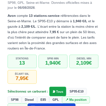
SP98, GPL. Seine-et-Marne.
Données officielles mises à
jour le
06/08/2026
.
Avon
compte
13 stations-service
référencées dans le
Seine-et-Marne. Le SP95-E10 y démarre à
1,940 €/L
et le
gazole à
2,109 €/L
. L'écart entre la station la moins chère et
la plus chère peut atteindre
7,95 €
sur un plein de 50 litres,
d'où l'intérêt de comparer avant de faire le plein. Les tarifs
varient selon la proximité des grandes surfaces et des axes
routiers en Île-de-France.
STATIONS
SP95 MIN
DIESEL MIN
13
1,940€
2,109€
ÉCART 50L
7,95€
Sélectionnez un carburant :
SP95-E10
⛽ Tous
SP98
Diesel
E85
GPL
📍 Ma position