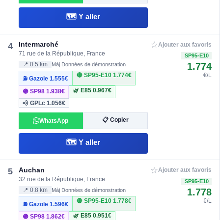
🗺️ Y aller
☆
Intermarché
4
Ajouter aux favoris
71 rue de la République, France
SP95-E10
1.774
📍 0.5 km
Màj Données de démonstration
🔴 SP95-E10
1.774€
€/L
⛽ Gazole
1.555€
🌿 E85
0.967€
🟣 SP98
1.938€
💨 GPLc
1.056€
📋 Copier
WhatsApp
🗺️ Y aller
☆
Auchan
5
Ajouter aux favoris
32 rue de la République, France
SP95-E10
1.778
📍 0.8 km
Màj Données de démonstration
🔴 SP95-E10
1.778€
€/L
⛽ Gazole
1.596€
🌿 E85
0.951€
🟣 SP98
1.862€