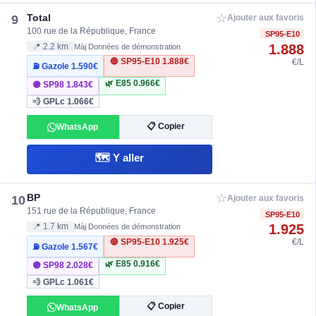
☆
Total
9
Ajouter aux favoris
100 rue de la République, France
SP95-E10
1.888
📍 2.2 km
Màj Données de démonstration
🔴 SP95-E10
1.888€
€/L
⛽ Gazole
1.590€
🌿 E85
0.966€
🟣 SP98
1.843€
💨 GPLc
1.066€
📋 Copier
WhatsApp
🗺️ Y aller
☆
BP
10
Ajouter aux favoris
151 rue de la République, France
SP95-E10
1.925
📍 1.7 km
Màj Données de démonstration
🔴 SP95-E10
1.925€
€/L
⛽ Gazole
1.567€
🌿 E85
0.916€
🟣 SP98
2.028€
💨 GPLc
1.061€
📋 Copier
WhatsApp