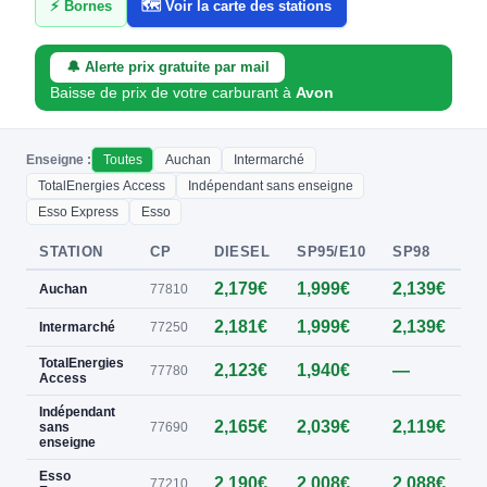
⚡ Bornes
🗺️ Voir la carte des stations
🔔 Alerte prix gratuite par mail
Baisse de prix de votre carburant à
Avon
Enseigne :
Toutes
Auchan
Intermarché
TotalEnergies Access
Indépendant sans enseigne
Esso Express
Esso
STATION
CP
DIESEL
SP95/E10
SP98
E
2,179€
1,999€
2,139€
0
Auchan
77810
2,181€
1,999€
2,139€
0
Intermarché
77250
TotalEnergies
2,123€
1,940€
—
0
77780
Access
Indépendant
2,165€
2,039€
2,119€
0
sans
77690
enseigne
Esso
2,190€
2,008€
2,088€
0
77210