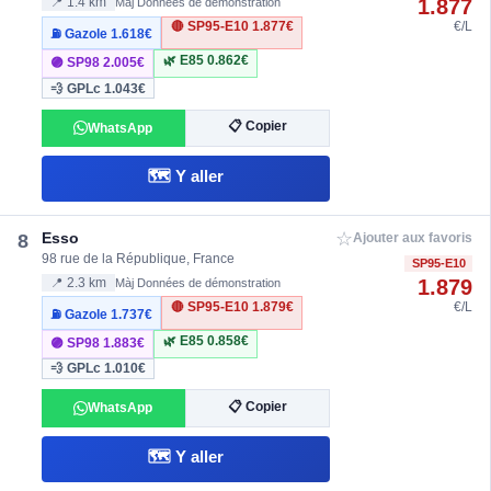
1.877
📍 1.4 km
Màj Données de démonstration
🔴 SP95-E10
1.877€
€/L
⛽ Gazole
1.618€
🌿 E85
0.862€
🟣 SP98
2.005€
💨 GPLc
1.043€
📋 Copier
WhatsApp
🗺️ Y aller
☆
Esso
8
Ajouter aux favoris
98 rue de la République, France
SP95-E10
1.879
📍 2.3 km
Màj Données de démonstration
🔴 SP95-E10
1.879€
€/L
⛽ Gazole
1.737€
🌿 E85
0.858€
🟣 SP98
1.883€
💨 GPLc
1.010€
📋 Copier
WhatsApp
🗺️ Y aller