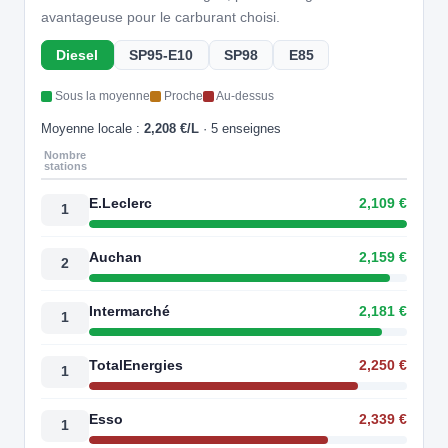
avantageuse pour le carburant choisi.
Diesel
SP95-E10
SP98
E85
Sous la moyenne
Proche
Au-dessus
Moyenne locale :
2,208 €/L
· 5 enseignes
Nombre
stations
E.Leclerc
2,109 €
1
Auchan
2,159 €
2
Intermarché
2,181 €
1
TotalEnergies
2,250 €
1
Esso
2,339 €
1