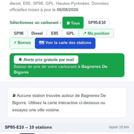
diesel, E85, SP98, GPL. Hautes-Pyrénées.
Données
officielles mises à jour le
06/08/2026
.
Sélectionnez un carburant :
SP95-E10
⛽ Tous
SP98
Diesel
E85
GPL
📍 Ma position
⚡ Bornes
🗺️ Voir la carte des stations
🔔 Alerte prix gratuite par mail
Baisse de prix de votre carburant à
Bagneres De
Bigorre
⛽ Aucune station trouvée autour de Bagneres De
Bigorre. Utilisez la carte interactive ci-dessous ou
essayez une ville voisine.
SP95-E10 -- 10 stations
rayon 10 km