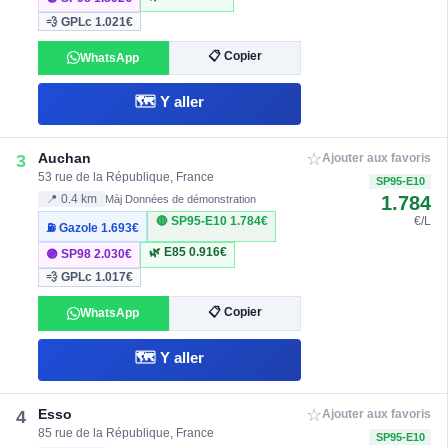
💨 GPLc
1.021€
📋 Copier
WhatsApp
🗺️ Y aller
☆
Auchan
3
Ajouter aux favoris
53 rue de la République, France
SP95-E10
1.784
📍 0.4 km
Màj Données de démonstration
🔴 SP95-E10
1.784€
€/L
⛽ Gazole
1.693€
🌿 E85
0.916€
🟣 SP98
2.030€
💨 GPLc
1.017€
📋 Copier
WhatsApp
🗺️ Y aller
☆
Esso
4
Ajouter aux favoris
85 rue de la République, France
SP95-E10