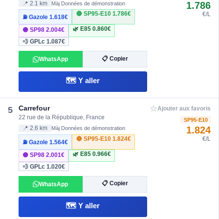
1.786
📍 2.1 km
Màj Données de démonstration
🔴 SP95-E10
1.786€
€/L
⛽ Gazole
1.618€
🌿 E85
0.860€
🟣 SP98
2.004€
💨 GPLc
1.087€
📋 Copier
WhatsApp
🗺️ Y aller
☆
Carrefour
5
Ajouter aux favoris
22 rue de la République, France
SP95-E10
1.824
📍 2.6 km
Màj Données de démonstration
🔴 SP95-E10
1.824€
€/L
⛽ Gazole
1.564€
🌿 E85
0.966€
🟣 SP98
2.001€
💨 GPLc
1.020€
📋 Copier
WhatsApp
🗺️ Y aller