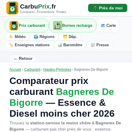
Carbu
Prix
.fr
📍 Près de moi
Comparez. Économisez. Roulez.
Prix carburant
Bornes recharge
🗺️ Carte
🌤️ Météo
🌍 Régions
🗂️ Dép.
🏷️ Enseignes stations
📊 Baromètre
📰 Presse
← Retour
Accueil
›
Carburant
›
Hautes-Pyrénées
›
Bagneres De Bigorre
Comparateur prix
carburant
Bagneres De
Bigorre
— Essence &
Diesel moins cher 2026
Trouvez la
station-service la moins chère à Bagneres De
Bigorre
— carburant pas cher près de vous : essence,