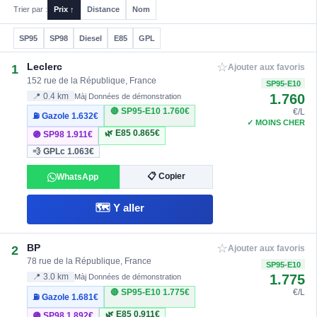
Trier par :
Prix ↑
Distance
Nom
SP95
SP98
Diesel
E85
GPL
☆
Leclerc
1
Ajouter aux favoris
152 rue de la République, France
SP95-E10
1.760
📍 0.4 km
Màj Données de démonstration
🔴 SP95-E10
1.760€
€/L
⛽ Gazole
1.632€
✓ MOINS CHER
🌿 E85
0.865€
🟣 SP98
1.911€
💨 GPLc
1.063€
📋 Copier
WhatsApp
🗺️ Y aller
☆
BP
2
Ajouter aux favoris
78 rue de la République, France
SP95-E10
1.775
📍 3.0 km
Màj Données de démonstration
🔴 SP95-E10
1.775€
€/L
⛽ Gazole
1.681€
🌿 E85
0.911€
🟣 SP98
1.892€