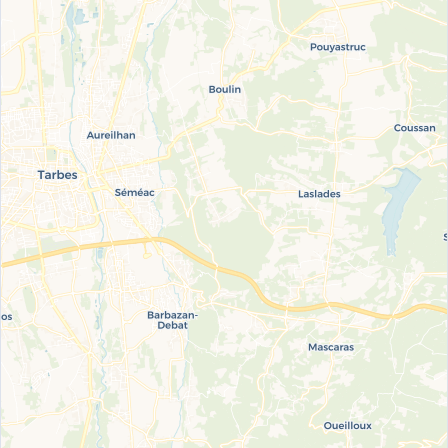
💨 GPLc
1.066€
📋 Copier
WhatsApp
🗺️ Y aller
☆
Total
10
Ajouter aux favoris
108 rue de la République, France
SP95-E10
1.918
📍 1.6 km
Màj Données de démonstration
🔴 SP95-E10
1.918€
€/L
⛽ Gazole
1.650€
🌿 E85
0.861€
🟣 SP98
2.046€
💨 GPLc
1.053€
📋 Copier
WhatsApp
🗺️ Y aller