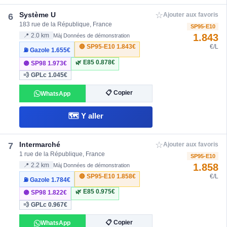
☆
Système U
6
Ajouter aux favoris
183 rue de la République, France
SP95-E10
1.843
📍 2.0 km
Màj Données de démonstration
🔴 SP95-E10
1.843€
€/L
⛽ Gazole
1.655€
🌿 E85
0.878€
🟣 SP98
1.973€
💨 GPLc
1.045€
📋 Copier
WhatsApp
🗺️ Y aller
☆
Intermarché
7
Ajouter aux favoris
1 rue de la République, France
SP95-E10
1.858
📍 2.2 km
Màj Données de démonstration
🔴 SP95-E10
1.858€
€/L
⛽ Gazole
1.784€
🌿 E85
0.975€
🟣 SP98
1.822€
💨 GPLc
0.967€
📋 Copier
WhatsApp