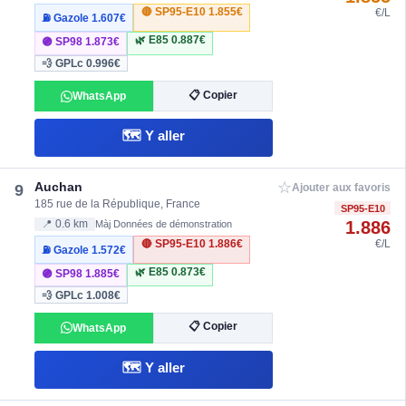
🔴 SP95-E10
1.855€
€/L
⛽ Gazole
1.607€
🌿 E85
0.887€
🟣 SP98
1.873€
💨 GPLc
0.996€
📋 Copier
WhatsApp
🗺️ Y aller
☆
Auchan
9
Ajouter aux favoris
185 rue de la République, France
SP95-E10
1.886
📍 0.6 km
Màj Données de démonstration
🔴 SP95-E10
1.886€
€/L
⛽ Gazole
1.572€
🌿 E85
0.873€
🟣 SP98
1.885€
💨 GPLc
1.008€
📋 Copier
WhatsApp
🗺️ Y aller