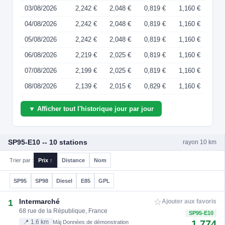
03/08/2026
2,242 €
2,048 €
0,819 €
1,160 €
04/08/2026
2,242 €
2,048 €
0,819 €
1,160 €
05/08/2026
2,242 €
2,048 €
0,819 €
1,160 €
06/08/2026
2,219 €
2,025 €
0,819 €
1,160 €
07/08/2026
2,199 €
2,025 €
0,819 €
1,160 €
08/08/2026
2,139 €
2,015 €
0,829 €
1,160 €
▼ Afficher tout l'historique jour par jour
SP95-E10 -- 10 stations
rayon 10 km
Trier par :
Prix ↑
Distance
Nom
SP95
SP98
Diesel
E85
GPL
☆
Intermarché
1
Ajouter aux favoris
68 rue de la République, France
SP95-E10
1.774
📍 1.6 km
Màj Données de démonstration