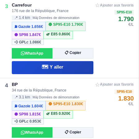
☆
Carrefour
3
Ajouter aux favoris
176 rue de la République, France
SP95-E10
1.790
📍 1.4 km
Màj Données de démonstration
🔴 SP95-E10
1.790€
€/L
⛽ Gazole
1.656€
🌿 E85
0.860€
🟣 SP98
1.847€
💨 GPLc
1.086€
📋 Copier
WhatsApp
🗺️ Y aller
☆
BP
4
Ajouter aux favoris
34 rue de la République, France
SP95-E10
1.830
📍 3.1 km
Màj Données de démonstration
🔴 SP95-E10
1.830€
€/L
⛽ Gazole
1.604€
🌿 E85
0.920€
🟣 SP98
1.815€
💨 GPLc
0.953€
📋 Copier
WhatsApp