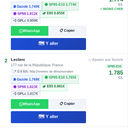
🔴 SP95-E10
1.774€
€/L
⛽ Gazole
1.749€
✓ MOINS CHER
🌿 E85
0.855€
🟣 SP98
1.912€
💨 GPLc
0.959€
📋 Copier
WhatsApp
🗺️ Y aller
☆
Leclerc
2
Ajouter aux favoris
177 rue de la République, France
SP95-E10
1.785
📍 0.4 km
Màj Données de démonstration
🔴 SP95-E10
1.785€
€/L
⛽ Gazole
1.768€
🌿 E85
0.981€
🟣 SP98
1.823€
💨 GPLc
1.017€
📋 Copier
WhatsApp
🗺️ Y aller