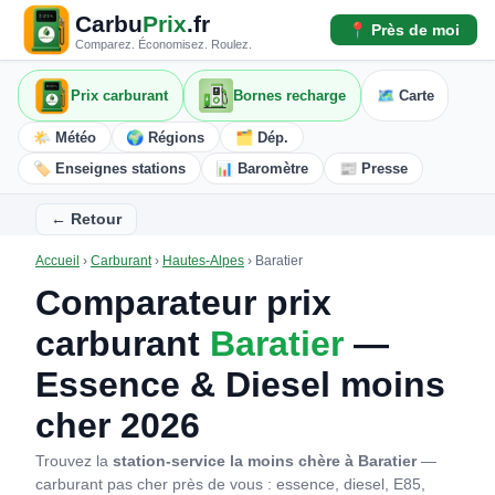
Carbu
Prix
.fr
📍 Près de moi
Comparez. Économisez. Roulez.
Prix carburant
Bornes recharge
🗺️ Carte
🌤️ Météo
🌍 Régions
🗂️ Dép.
🏷️ Enseignes stations
📊 Baromètre
📰 Presse
← Retour
Accueil
›
Carburant
›
Hautes-Alpes
›
Baratier
Comparateur prix
carburant
Baratier
—
Essence & Diesel moins
cher 2026
Trouvez la
station-service la moins chère à Baratier
—
carburant pas cher près de vous : essence, diesel, E85,