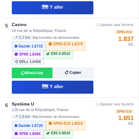
🗺️ Y aller
☆
Casino
5
Ajouter aux favoris
10 rue de la République, France
SP95-E10
1.837
📍 2.2 km
Màj Données de démonstration
🔴 SP95-E10
1.837€
€/L
⛽ Gazole
1.671€
🌿 E85
0.951€
🟣 SP98
1.836€
💨 GPLc
1.045€
📋 Copier
WhatsApp
🗺️ Y aller
☆
Système U
6
Ajouter aux favoris
126 rue de la République, France
SP95-E10
1.851
📍 1.9 km
Màj Données de démonstration
🔴 SP95-E10
1.851€
€/L
⛽ Gazole
1.672€
🌿 E85
0.983€
🟣 SP98
1.806€