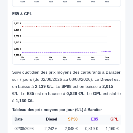
02/08
03/08
04/08
05/08
06/08
07/08
08/08
E85 & GPL
1,201 €
GPL
1,116 €
1,032 €
0,947 €
0,863 €
E85
0,778 €
Dim
Lun
Mar
Mer
Jeu
Ven
Sam
02/08
03/08
04/08
05/08
06/08
07/08
08/08
Suivi quotidien des prix moyens des carburants à Baratier
sur 7 jours (du 02/08/2026 au 08/08/2026). Le
Diesel
est
en baisse à
2,139 €/L
. Le
SP98
est en baisse à
2,015
€/L
. Le
E85
est en hausse à
0,829 €/L
. Le
GPL
est stable
à
1,160 €/L
.
Tableau des prix moyens par jour (€/L) à Baratier
Date
Diesel
SP98
E85
GPL
02/08/2026
2,242 €
2,048 €
0,819 €
1,160 €