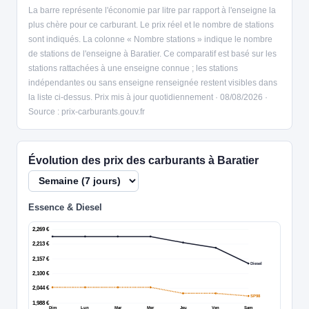
La barre représente l'économie par litre par rapport à l'enseigne la
plus chère pour ce carburant. Le prix réel et le nombre de stations
sont indiqués. La colonne « Nombre stations » indique le nombre
de stations de l'enseigne à Baratier. Ce comparatif est basé sur les
stations rattachées à une enseigne connue ; les stations
indépendantes ou sans enseigne renseignée restent visibles dans
la liste ci-dessus. Prix mis à jour quotidiennement · 08/08/2026 ·
Source : prix-carburants.gouv.fr
Évolution des prix des carburants à Baratier
Essence & Diesel
2,269 €
2,213 €
2,157 €
Diesel
2,100 €
2,044 €
SP98
1,988 €
Dim
Lun
Mar
Mer
Jeu
Ven
Sam