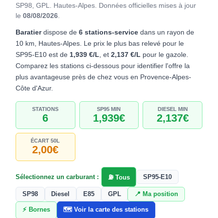
SP98, GPL. Hautes-Alpes.
Données officielles mises à jour
le
08/08/2026
.
Baratier
dispose de
6 stations-service
dans un rayon de
10 km, Hautes-Alpes. Le prix le plus bas relevé pour le
SP95-E10 est de
1,939 €/L
, et
2,137 €/L
pour le gazole.
Comparez les stations ci-dessous pour identifier l'offre la
plus avantageuse près de chez vous en Provence-Alpes-
Côte d'Azur.
STATIONS
SP95 MIN
DIESEL MIN
6
1,939€
2,137€
ÉCART 50L
2,00€
Sélectionnez un carburant :
SP95-E10
⛽ Tous
SP98
Diesel
E85
GPL
📍 Ma position
⚡ Bornes
🗺️ Voir la carte des stations