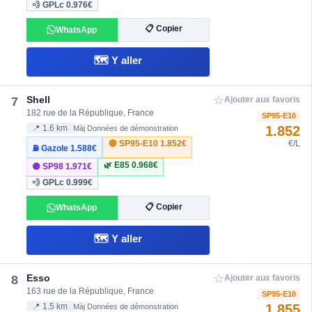
💨 GPLc
0.976€
📋 Copier
WhatsApp
🗺️ Y aller
☆
Shell
7
Ajouter aux favoris
182 rue de la République, France
SP95-E10
1.852
📍 1.6 km
Màj Données de démonstration
🔴 SP95-E10
1.852€
€/L
⛽ Gazole
1.588€
🌿 E85
0.968€
🟣 SP98
1.971€
💨 GPLc
0.999€
📋 Copier
WhatsApp
🗺️ Y aller
☆
Esso
8
Ajouter aux favoris
163 rue de la République, France
SP95-E10
1.855
📍 1.5 km
Màj Données de démonstration