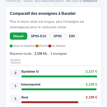
ℹ️ Prix en €/L · Source : prix-carburants.gouv.fr · Mis à jour le
08/08/2026
Comparatif des enseignes à Baratier
Plus la barre verte est longue, plus l'enseigne est
avantageuse pour le carburant choisi.
Diesel
SP95-E10
SP98
E85
Sous la moyenne
Proche
Au-dessus
Moyenne locale :
2,158 €/L
· 3 enseignes
Nombre
stations
Système U
2,137 €
2
Intermarché
2,139 €
1
Avia
2,199 €
1