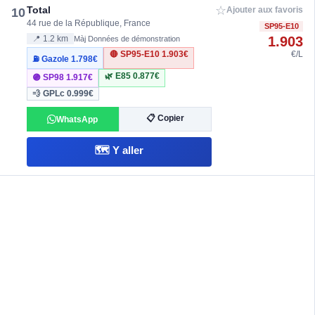
☆
Total
10
Ajouter aux favoris
44 rue de la République, France
SP95-E10
1.903
📍 1.2 km
Màj Données de démonstration
🔴 SP95-E10
1.903€
€/L
⛽ Gazole
1.798€
🌿 E85
0.877€
🟣 SP98
1.917€
💨 GPLc
0.999€
📋 Copier
WhatsApp
🗺️ Y aller