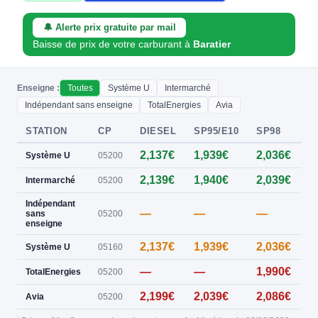
🔔 Alerte prix gratuite par mail
Baisse de prix de votre carburant à
Baratier
Enseigne :
Toutes
Système U
Intermarché
Indépendant sans enseigne
TotalEnergies
Avia
STATION
CP
DIESEL
SP95/E10
SP98
E
2,137€
1,939€
2,036€
0
Système U
05200
2,139€
1,940€
2,039€
0
Intermarché
05200
Indépendant
—
—
—
sans
05200
enseigne
2,137€
1,939€
2,036€
Système U
05160
—
—
1,990€
TotalEnergies
05200
2,199€
2,039€
2,086€
Avia
05200