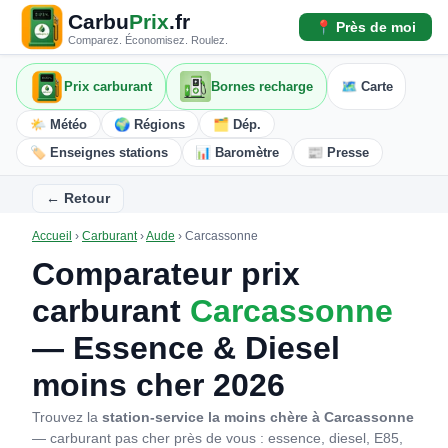
Carbu
Prix
.fr
📍 Près de moi
Comparez. Économisez. Roulez.
Prix carburant
Bornes recharge
🗺️ Carte
🌤️ Météo
🌍 Régions
🗂️ Dép.
🏷️ Enseignes stations
📊 Baromètre
📰 Presse
← Retour
Accueil
›
Carburant
›
Aude
›
Carcassonne
Comparateur prix
carburant
Carcassonne
— Essence & Diesel
moins cher 2026
Trouvez la
station-service la moins chère à Carcassonne
— carburant pas cher près de vous : essence, diesel, E85,