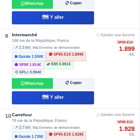
📋 Copier
WhatsApp
🗺️ Y aller
☆
Intermarché
9
Ajouter aux favoris
168 rue de la République, France
SP95-E10
1.899
📍 2.3 km
Màj Données de démonstration
🔴 SP95-E10
1.899€
€/L
⛽ Gazole
1.550€
🌿 E85
0.961€
🟣 SP98
1.914€
💨 GPLc
0.994€
📋 Copier
WhatsApp
🗺️ Y aller
☆
Carrefour
10
Ajouter aux favoris
76 rue de la République, France
SP95-E10
1.928
📍 2.7 km
Màj Données de démonstration
🔴 SP95-E10
1.928€
€/L
⛽ Gazole
1.726€