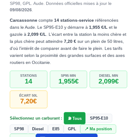
SP98, GPL. Aude.
Données officielles mises à jour le
09/08/2026
.
Carcassonne
compte
14 stations-service
référencées
dans le Aude. Le SP95-E10 y démarre à
1,955 €/L
et le
gazole à
2,099 €/L
. L'écart entre la station la moins chère et
la plus chère peut atteindre
7,20 €
sur un plein de 50 litres,
d'où l'intérêt de comparer avant de faire le plein. Les tarifs
varient selon la proximité des grandes surfaces et des axes
routiers en Occitanie.
STATIONS
SP95 MIN
DIESEL MIN
14
1,955€
2,099€
ÉCART 50L
7,20€
Sélectionnez un carburant :
SP95-E10
⛽ Tous
SP98
Diesel
E85
GPL
📍 Ma position