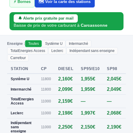
⚡ Bornes
🗺️ Voir la carte des stations
🔔 Alerte prix gratuite par mail
Baisse de prix de votre carburant à
Carcassonne
Enseigne :
Toutes
Système U
Intermarché
TotalEnergies Access
Leclerc
Indépendant sans enseigne
Carrefour
STATION
CP
DIESEL
SP95/E10
SP98
E
2,160€
1,955€
2,045€
0
Système U
11800
2,099€
1,959€
2,049€
0
Intermarché
11800
TotalEnergies
2,159€
—
—
0
11000
Access
2,198€
1,997€
2,068€
0
Leclerc
11000
Indépendant
2,250€
2,150€
2,190€
0
sans
11000
enseigne