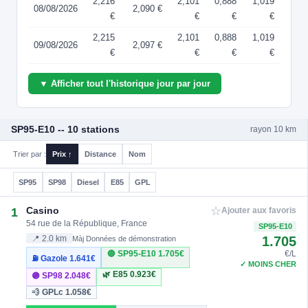
2,216
2,101
0,888
1,019
08/08/2026
2,090 €
€
€
€
€
2,215
2,101
0,888
1,019
09/08/2026
2,097 €
€
€
€
€
▼ Afficher tout l'historique jour par jour
SP95-E10 -- 10 stations
rayon 10 km
Trier par :
Prix ↑
Distance
Nom
SP95
SP98
Diesel
E85
GPL
☆
Casino
1
Ajouter aux favoris
54 rue de la République, France
SP95-E10
1.705
📍 2.0 km
Màj Données de démonstration
🔴 SP95-E10
1.705€
€/L
⛽ Gazole
1.641€
✓ MOINS CHER
🌿 E85
0.923€
🟣 SP98
2.048€
💨 GPLc
1.058€