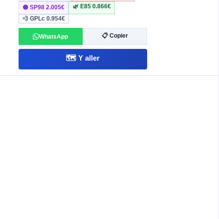
🌿 E85
0.866€
🟣 SP98
2.005€
💨 GPLc
0.954€
📋 Copier
WhatsApp
🗺️ Y aller