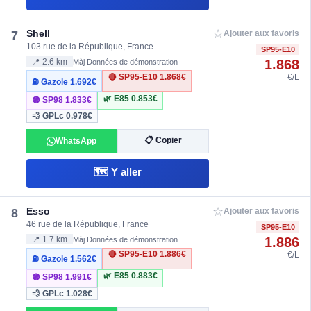
☆
Shell
7
Ajouter aux favoris
103 rue de la République, France
SP95-E10
1.868
📍 2.6 km
Màj Données de démonstration
🔴 SP95-E10
1.868€
€/L
⛽ Gazole
1.692€
🌿 E85
0.853€
🟣 SP98
1.833€
💨 GPLc
0.978€
📋 Copier
WhatsApp
🗺️ Y aller
☆
Esso
8
Ajouter aux favoris
46 rue de la République, France
SP95-E10
1.886
📍 1.7 km
Màj Données de démonstration
🔴 SP95-E10
1.886€
€/L
⛽ Gazole
1.562€
🌿 E85
0.883€
🟣 SP98
1.991€
💨 GPLc
1.028€