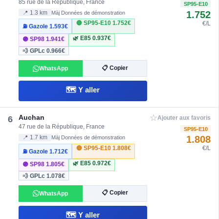
85 rue de la République, France
SP95-E10
1.752
📍 1.3 km
Màj Données de démonstration
🔴 SP95-E10
1.752€
€/L
⛽ Gazole
1.593€
🌿 E85
0.937€
🟣 SP98
1.941€
💨 GPLc
0.966€
📋 Copier
WhatsApp
🗺️ Y aller
☆
Auchan
6
Ajouter aux favoris
47 rue de la République, France
SP95-E10
1.808
📍 1.7 km
Màj Données de démonstration
🔴 SP95-E10
1.808€
€/L
⛽ Gazole
1.712€
🌿 E85
0.972€
🟣 SP98
1.805€
💨 GPLc
1.078€
📋 Copier
WhatsApp
🗺️ Y aller