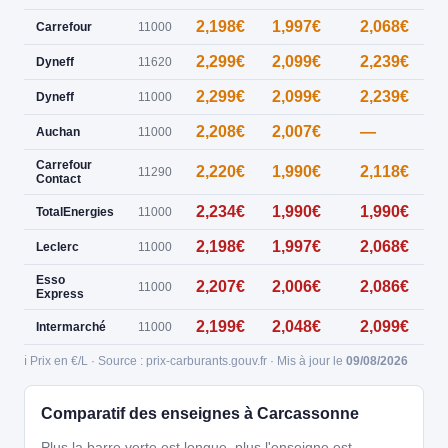
2,198€
1,997€
2,068€
0
Carrefour
11000
2,299€
2,099€
2,239€
0
Dyneff
11620
2,299€
2,099€
2,239€
0
Dyneff
11000
2,208€
2,007€
—
Auchan
11000
Carrefour
2,220€
1,990€
2,118€
11290
Contact
2,234€
1,990€
1,990€
TotalEnergies
11000
2,198€
1,997€
2,068€
Leclerc
11000
Esso
2,207€
2,006€
2,086€
11000
Express
2,199€
2,048€
2,099€
Intermarché
11000
ℹ️ Prix en €/L · Source : prix-carburants.gouv.fr · Mis à jour le
09/08/2026
Comparatif des enseignes à Carcassonne
Plus la barre verte est longue, plus l'enseigne est