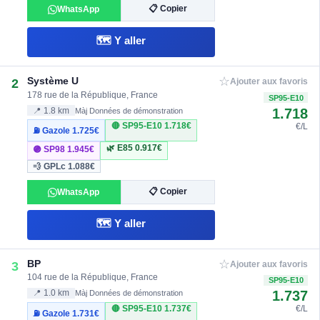
📋 Copier
WhatsApp
🗺️ Y aller
☆
Système U
2
Ajouter aux favoris
178 rue de la République, France
SP95-E10
1.718
📍 1.8 km
Màj Données de démonstration
🔴 SP95-E10
1.718€
€/L
⛽ Gazole
1.725€
🌿 E85
0.917€
🟣 SP98
1.945€
💨 GPLc
1.088€
📋 Copier
WhatsApp
🗺️ Y aller
☆
BP
3
Ajouter aux favoris
104 rue de la République, France
SP95-E10
1.737
📍 1.0 km
Màj Données de démonstration
🔴 SP95-E10
1.737€
€/L
⛽ Gazole
1.731€