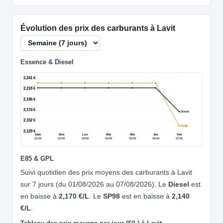
Évolution des prix des carburants à Lavit
Essence & Diesel
2,241 €
2,218 €
2,196 €
2,174 €
Diesel
2,152 €
SP98
2,129 €
Sam
Dim
Lun
Mar
Mer
Jeu
Ven
01/08
02/08
03/08
04/08
05/08
06/08
07/08
E85 & GPL
Suivi quotidien des prix moyens des carburants à Lavit
sur 7 jours (du 01/08/2026 au 07/08/2026). Le
Diesel
est
en baisse à
2,170 €/L
. Le
SP98
est en baisse à
2,140
€/L
.