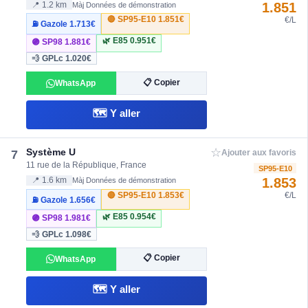
1.851
📍 1.2 km
Màj Données de démonstration
🔴 SP95-E10
1.851€
€/L
⛽ Gazole
1.713€
🌿 E85
0.951€
🟣 SP98
1.881€
💨 GPLc
1.020€
📋 Copier
WhatsApp
🗺️ Y aller
☆
Système U
7
Ajouter aux favoris
11 rue de la République, France
SP95-E10
1.853
📍 1.6 km
Màj Données de démonstration
🔴 SP95-E10
1.853€
€/L
⛽ Gazole
1.656€
🌿 E85
0.954€
🟣 SP98
1.981€
💨 GPLc
1.098€
📋 Copier
WhatsApp
🗺️ Y aller