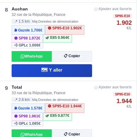
☆
Auchan
8
Ajouter aux favoris
32 rue de la République, France
SP95-E10
1.902
📍 1.5 km
Màj Données de démonstration
🔴 SP95-E10
1.902€
€/L
⛽ Gazole
1.706€
🌿 E85
0.964€
🟣 SP98
1.972€
💨 GPLc
1.006€
📋 Copier
WhatsApp
🗺️ Y aller
☆
Total
9
Ajouter aux favoris
33 rue de la République, France
SP95-E10
1.944
📍 2.8 km
Màj Données de démonstration
🔴 SP95-E10
1.944€
€/L
⛽ Gazole
1.578€
🌿 E85
0.877€
🟣 SP98
1.961€
💨 GPLc
1.085€
📋 Copier
WhatsApp