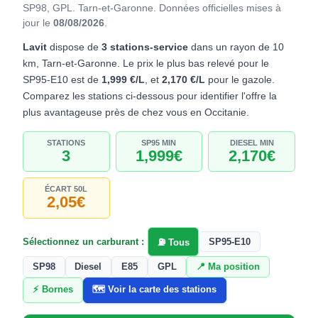
SP98, GPL. Tarn-et-Garonne.
Données officielles mises à
jour le
08/08/2026
.
Lavit
dispose de
3 stations-service
dans un rayon de 10
km, Tarn-et-Garonne. Le prix le plus bas relevé pour le
SP95-E10 est de
1,999 €/L
, et
2,170 €/L
pour le gazole.
Comparez les stations ci-dessous pour identifier l'offre la
plus avantageuse près de chez vous en Occitanie.
STATIONS
SP95 MIN
DIESEL MIN
3
1,999€
2,170€
ÉCART 50L
2,05€
Sélectionnez un carburant :
SP95-E10
⛽ Tous
SP98
Diesel
E85
GPL
📍 Ma position
⚡ Bornes
🗺️ Voir la carte des stations