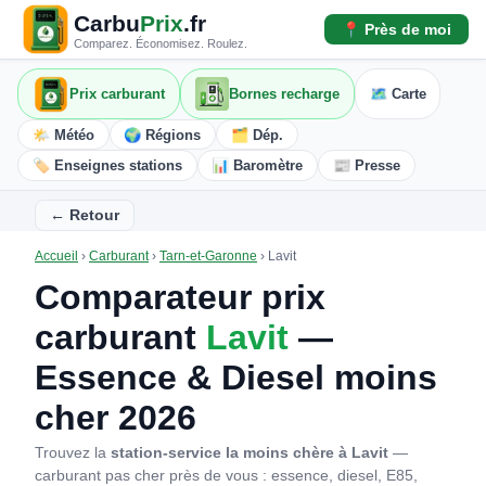
Carbu
Prix
.fr
📍 Près de moi
Comparez. Économisez. Roulez.
Prix carburant
Bornes recharge
🗺️ Carte
🌤️ Météo
🌍 Régions
🗂️ Dép.
🏷️ Enseignes stations
📊 Baromètre
📰 Presse
← Retour
Accueil
›
Carburant
›
Tarn-et-Garonne
›
Lavit
Comparateur prix
carburant
Lavit
—
Essence & Diesel moins
cher 2026
Trouvez la
station-service la moins chère à Lavit
—
carburant pas cher près de vous : essence, diesel, E85,