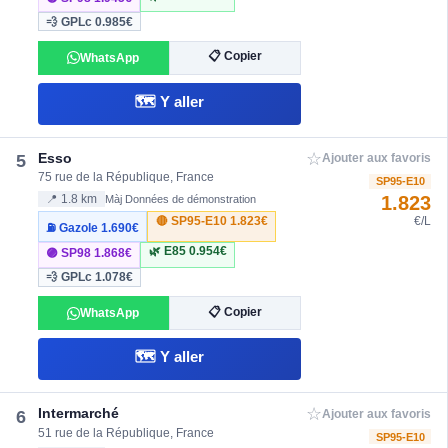
💨 GPLc
0.985€
📋 Copier
WhatsApp
🗺️ Y aller
☆
Esso
5
Ajouter aux favoris
75 rue de la République, France
SP95-E10
1.823
📍 1.8 km
Màj Données de démonstration
🔴 SP95-E10
1.823€
€/L
⛽ Gazole
1.690€
🌿 E85
0.954€
🟣 SP98
1.868€
💨 GPLc
1.078€
📋 Copier
WhatsApp
🗺️ Y aller
☆
Intermarché
6
Ajouter aux favoris
51 rue de la République, France
SP95-E10