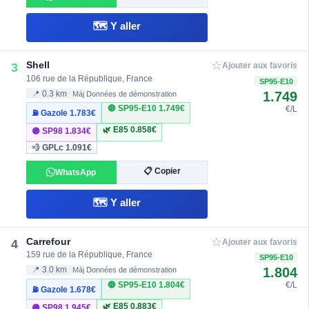
🗺️ Y aller
☆
Shell
3
Ajouter aux favoris
106 rue de la République, France
SP95-E10
1.749
📍 0.3 km
Màj Données de démonstration
🔴 SP95-E10
1.749€
€/L
⛽ Gazole
1.783€
🌿 E85
0.858€
🟣 SP98
1.834€
💨 GPLc
1.091€
📋 Copier
WhatsApp
🗺️ Y aller
☆
Carrefour
4
Ajouter aux favoris
159 rue de la République, France
SP95-E10
1.804
📍 3.0 km
Màj Données de démonstration
🔴 SP95-E10
1.804€
€/L
⛽ Gazole
1.678€
🌿 E85
0.883€
🟣 SP98
1.945€