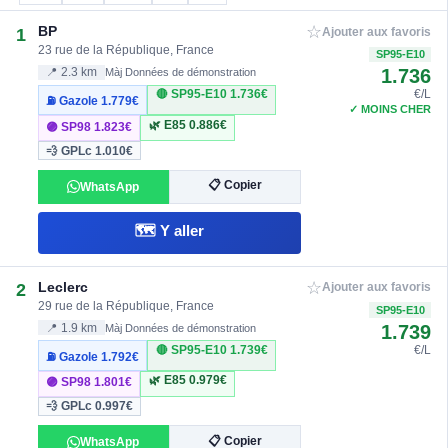
☆
BP
1
Ajouter aux favoris
23 rue de la République, France
SP95-E10
1.736
📍 2.3 km
Màj Données de démonstration
🔴 SP95-E10
1.736€
€/L
⛽ Gazole
1.779€
✓ MOINS CHER
🌿 E85
0.886€
🟣 SP98
1.823€
💨 GPLc
1.010€
📋 Copier
WhatsApp
🗺️ Y aller
☆
Leclerc
2
Ajouter aux favoris
29 rue de la République, France
SP95-E10
1.739
📍 1.9 km
Màj Données de démonstration
🔴 SP95-E10
1.739€
€/L
⛽ Gazole
1.792€
🌿 E85
0.979€
🟣 SP98
1.801€
💨 GPLc
0.997€
📋 Copier
WhatsApp