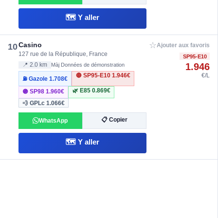
🗺️ Y aller
☆
Casino
10
Ajouter aux favoris
127 rue de la République, France
SP95-E10
1.946
📍 2.0 km
Màj Données de démonstration
🔴 SP95-E10
1.946€
€/L
⛽ Gazole
1.708€
🌿 E85
0.869€
🟣 SP98
1.960€
💨 GPLc
1.066€
📋 Copier
WhatsApp
🗺️ Y aller