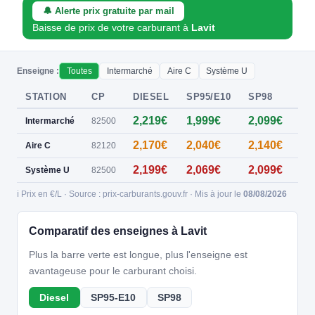
🔔 Alerte prix gratuite par mail
Baisse de prix de votre carburant à
Lavit
Enseigne :
Toutes
Intermarché
Aire C
Système U
STATION
CP
DIESEL
SP95/E10
SP98
E8
2,219€
1,999€
2,099€
—
Intermarché
82500
2,170€
2,040€
2,140€
—
Aire C
82120
2,199€
2,069€
2,099€
—
Système U
82500
ℹ️ Prix en €/L · Source : prix-carburants.gouv.fr · Mis à jour le
08/08/2026
Comparatif des enseignes à Lavit
Plus la barre verte est longue, plus l'enseigne est
avantageuse pour le carburant choisi.
Diesel
SP95-E10
SP98