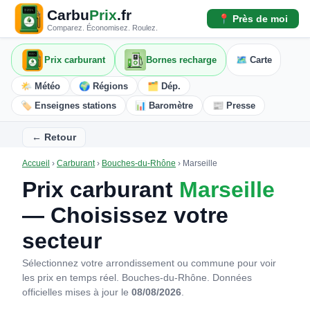
Carbu
Prix
.fr
📍 Près de moi
Comparez. Économisez. Roulez.
Prix carburant
Bornes recharge
🗺️ Carte
🌤️ Météo
🌍 Régions
🗂️ Dép.
🏷️ Enseignes stations
📊 Baromètre
📰 Presse
← Retour
Accueil
›
Carburant
›
Bouches-du-Rhône
›
Marseille
Prix carburant
Marseille
— Choisissez votre
secteur
Sélectionnez votre arrondissement ou commune pour voir
les prix en temps réel. Bouches-du-Rhône.
Données
officielles mises à jour le
08/08/2026
.