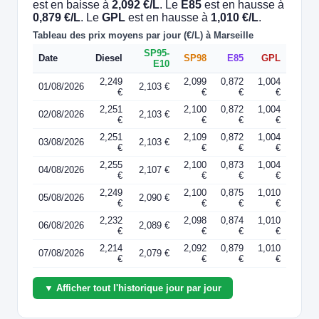
est en baisse à
2,092 €/L
. Le
E85
est en hausse à
0,879 €/L
. Le
GPL
est en hausse à
1,010 €/L
.
Tableau des prix moyens par jour (€/L) à Marseille
SP95-
Date
Diesel
SP98
E85
GPL
E10
2,249
2,099
0,872
1,004
01/08/2026
2,103 €
€
€
€
€
2,251
2,100
0,872
1,004
02/08/2026
2,103 €
€
€
€
€
2,251
2,109
0,872
1,004
03/08/2026
2,103 €
€
€
€
€
2,255
2,100
0,873
1,004
04/08/2026
2,107 €
€
€
€
€
2,249
2,100
0,875
1,010
05/08/2026
2,090 €
€
€
€
€
2,232
2,098
0,874
1,010
06/08/2026
2,089 €
€
€
€
€
2,214
2,092
0,879
1,010
07/08/2026
2,079 €
€
€
€
€
▼ Afficher tout l'historique jour par jour