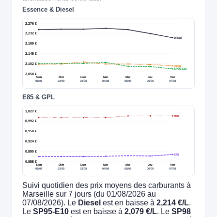
Essence & Diesel
2,276 €
2,232 €
Diesel
2,189 €
2,145 €
2,102 €
SP98
SP95-E10
2,058 €
Sam
Dim
Lun
Mar
Mer
Jeu
Ven
01/08
02/08
03/08
04/08
05/08
06/08
07/08
E85 & GPL
1,027 €
GPL
0,992 €
0,958 €
0,924 €
0,890 €
E85
0,855 €
Sam
Dim
Lun
Mar
Mer
Jeu
Ven
01/08
02/08
03/08
04/08
05/08
06/08
07/08
Suivi quotidien des prix moyens des carburants à
Marseille sur 7 jours (du 01/08/2026 au
07/08/2026). Le
Diesel
est en baisse à
2,214 €/L
.
Le
SP95-E10
est en baisse à
2,079 €/L
. Le
SP98