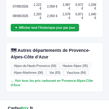
2,222
2,087
0,872
1,039
07/08/2026
2,059 €
€
€
€
€
2,203
2,079
0,871
1,040
08/08/2026
2,050 €
€
€
€
€
▼ Afficher tout l'historique jour par jour
🗺️ Autres départements de Provence-
Alpes-Côte d'Azur
Alpes-de-Haute-Provence (04)
Hautes-Alpes (05)
Alpes-Maritimes (06)
Var (83)
Vaucluse (84)
→ Voir tous les prix carburant en Provence-Alpes-Côte
d'Azur
Carbu
Prix
.fr