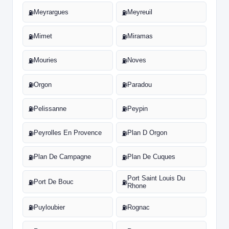
Meyrargues
Meyreuil
⛽
⛽
Mimet
Miramas
⛽
⛽
Mouries
Noves
⛽
⛽
Orgon
Paradou
⛽
⛽
Pelissanne
Peypin
⛽
⛽
Peyrolles En Provence
Plan D Orgon
⛽
⛽
Plan De Campagne
Plan De Cuques
⛽
⛽
Port Saint Louis Du
Port De Bouc
⛽
⛽
Rhone
Puyloubier
Rognac
⛽
⛽