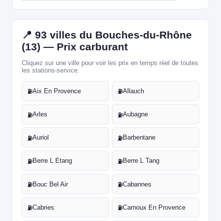
📍 93 villes du Bouches-du-Rhône
(13) — Prix carburant
Cliquez sur une ville pour voir les prix en temps réel de toutes
les stations-service.
Aix En Provence
Allauch
⛽
⛽
Arles
Aubagne
⛽
⛽
Auriol
Barbentane
⛽
⛽
Berre L Etang
Berre L Tang
⛽
⛽
Bouc Bel Air
Cabannes
⛽
⛽
Cabries
Carnoux En Provence
⛽
⛽