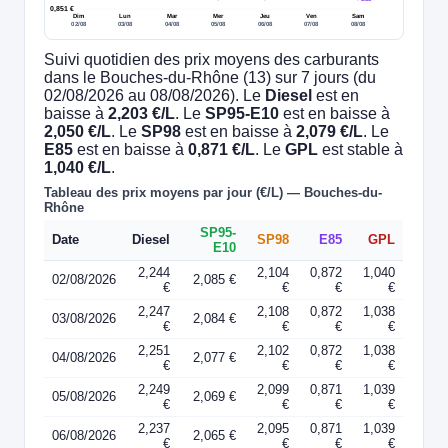
0,851 €
Dim
Lun
Mar
Mer
Jeu
Ven
Sam
02/08
03/08
04/08
05/08
06/08
07/08
08/08
Suivi quotidien des prix moyens des carburants
dans le Bouches-du-Rhône (13) sur 7 jours (du
02/08/2026 au 08/08/2026). Le
Diesel
est en
baisse à
2,203 €/L
. Le
SP95-E10
est en baisse à
2,050 €/L
. Le
SP98
est en baisse à
2,079 €/L
. Le
E85
est en baisse à
0,871 €/L
. Le
GPL
est stable à
1,040 €/L
.
Tableau des prix moyens par jour (€/L) — Bouches-du-
Rhône
SP95-
Date
Diesel
SP98
E85
GPL
E10
2,244
2,104
0,872
1,040
02/08/2026
2,085 €
€
€
€
€
2,247
2,108
0,872
1,038
03/08/2026
2,084 €
€
€
€
€
2,251
2,102
0,872
1,038
04/08/2026
2,077 €
€
€
€
€
2,249
2,099
0,871
1,039
05/08/2026
2,069 €
€
€
€
€
2,237
2,095
0,871
1,039
06/08/2026
2,065 €
€
€
€
€