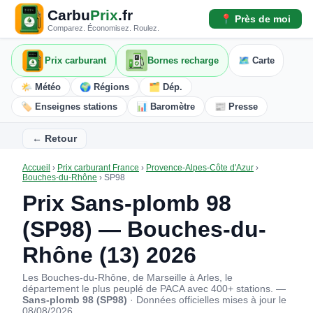
Carbu
Prix
.fr
📍 Près de moi
Comparez. Économisez. Roulez.
Prix carburant
Bornes recharge
🗺️ Carte
🌤️ Météo
🌍 Régions
🗂️ Dép.
🏷️ Enseignes stations
📊 Baromètre
📰 Presse
← Retour
Accueil
›
Prix carburant France
›
Provence-Alpes-Côte d'Azur
›
Bouches-du-Rhône
›
SP98
Prix Sans-plomb 98
(SP98) — Bouches-du-
Rhône (13) 2026
Les Bouches-du-Rhône, de Marseille à Arles, le
département le plus peuplé de PACA avec 400+ stations. —
Sans-plomb 98 (SP98)
· Données officielles mises à jour le
08/08/2026.