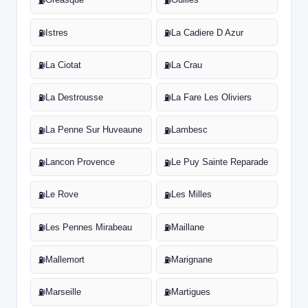
⛽
⛽
Istres
La Cadiere D Azur
⛽
⛽
La Ciotat
La Crau
⛽
⛽
La Destrousse
La Fare Les Oliviers
⛽
⛽
La Penne Sur Huveaune
Lambesc
⛽
⛽
Lancon Provence
Le Puy Sainte Reparade
⛽
⛽
Le Rove
Les Milles
⛽
⛽
Les Pennes Mirabeau
Maillane
⛽
⛽
Mallemort
Marignane
⛽
⛽
Marseille
Martigues
⛽
⛽