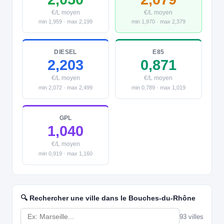
€/L moyen
€/L moyen
min 1,959 · max 2,199
min 1,970 · max 2,379
DIESEL
E85
2,203
0,871
€/L moyen
€/L moyen
min 2,072 · max 2,499
min 0,789 · max 1,019
GPL
1,040
€/L moyen
min 0,919 · max 1,160
🔍 Rechercher une ville dans le Bouches-du-Rhône
93 villes