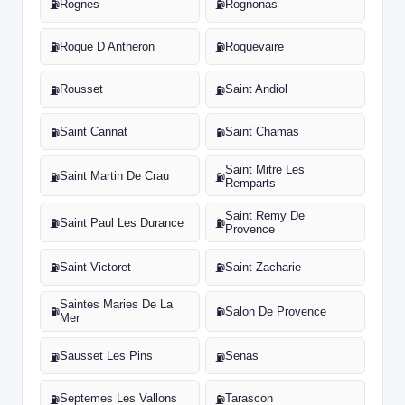
Rognes
Rognonas
⛽
⛽
Roque D Antheron
Roquevaire
⛽
⛽
Rousset
Saint Andiol
⛽
⛽
Saint Cannat
Saint Chamas
⛽
⛽
Saint Mitre Les
Saint Martin De Crau
⛽
⛽
Remparts
Saint Remy De
Saint Paul Les Durance
⛽
⛽
Provence
Saint Victoret
Saint Zacharie
⛽
⛽
Saintes Maries De La
Salon De Provence
⛽
⛽
Mer
Sausset Les Pins
Senas
⛽
⛽
Septemes Les Vallons
Tarascon
⛽
⛽