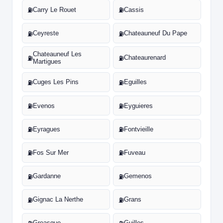
Carry Le Rouet
Cassis
⛽
⛽
Ceyreste
Chateauneuf Du Pape
⛽
⛽
Chateauneuf Les
Chateaurenard
⛽
⛽
Martigues
Cuges Les Pins
Eguilles
⛽
⛽
Evenos
Eyguieres
⛽
⛽
Eyragues
Fontvieille
⛽
⛽
Fos Sur Mer
Fuveau
⛽
⛽
Gardanne
Gemenos
⛽
⛽
Gignac La Nerthe
Grans
⛽
⛽
Greasque
Guilles