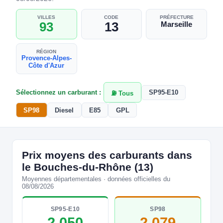
VILLES
CODE
PRÉFECTURE
93
13
Marseille
RÉGION
Provence-Alpes-
Côte d'Azur
Sélectionnez un carburant :
SP95-E10
⛽ Tous
SP98
Diesel
E85
GPL
Prix moyens des carburants dans
le Bouches-du-Rhône (13)
Moyennes départementales · données officielles du
08/08/2026
SP95-E10
SP98
2,050
2,079