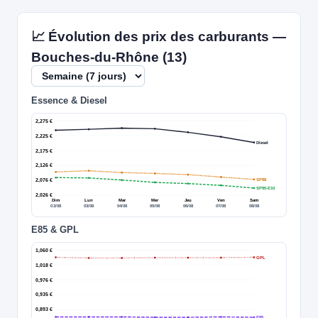
📈 Évolution des prix des carburants —
Bouches-du-Rhône (13)
Essence & Diesel
2,275 €
2,225 €
Diesel
2,175 €
2,126 €
SP98
2,076 €
SP95-E10
2,026 €
Dim
Lun
Mar
Mer
Jeu
Ven
Sam
02/08
03/08
04/08
05/08
06/08
07/08
08/08
E85 & GPL
1,060 €
GPL
1,018 €
0,976 €
0,935 €
0,893 €
E85