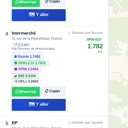
📋 Copier
WhatsApp
🗺️ Y aller
☆
Intermarché
4
Ajouter aux favoris
31 rue de la République, France
SP95-E10
1.782
📍 2.3 km
Màj Données de démonstration
€/L
⛽ Gazole
1.746€
🔴 SP95-E10
1.782€
🟣 SP98
2.046€
🌿 E85
0.920€
💨 GPLc
0.996€
📋 Copier
WhatsApp
🗺️ Y aller
☆
BP
5
Ajouter aux favoris