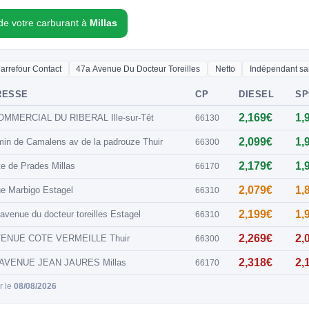
 de votre carburant à
Millas
arrefour Contact
47a Avenue Du Docteur Toreilles
Netto
Indépendant sa
RESSE
CP
DIESEL
SP
2,169€
1,
OMMERCIAL DU RIBERAL Ille-sur-Têt
66130
2,099€
1,
in de Camalens av de la padrouze Thuir
66300
2,179€
1,
e de Prades Millas
66170
2,079€
1,
e Marbigo Estagel
66310
2,199€
1,
avenue du docteur toreilles Estagel
66310
2,269€
2,
VENUE COTE VERMEILLE Thuir
66300
2,318€
2,
 AVENUE JEAN JAURES Millas
66170
ur le
08/08/2026