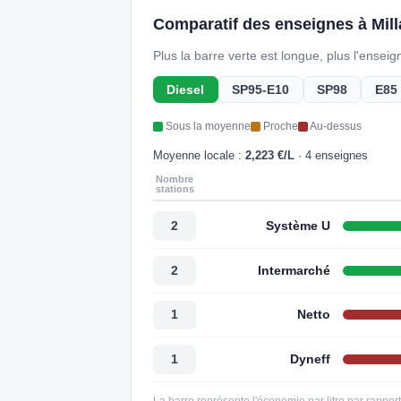
Comparatif des enseignes à Mill
Plus la barre verte est longue, plus l'ensei
Diesel
SP95-E10
SP98
E85
Sous la moyenne
Proche
Au-dessus
Moyenne locale :
2,223 €/L
· 4 enseignes
Nombre
stations
Système U
2
Intermarché
2
Netto
1
Dyneff
1
La barre représente l'économie par litre par rappor