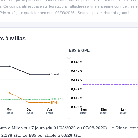
as. Ce comparatif est basé sur les stations rattachées à une enseigne connue ; les
 Prix mis à jour quotidiennement · 08/08/2026 · Source : prix-carburants.gouv.fr
s à Millas
E85 & GPL
0,848 €
0,840 €
Diesel
0,832 €
0,824 €
0,816 €
SP95-E10
SP98
0,808 €
Mer
Jeu
Ven
Sam
Dim
Lun
05/08
06/08
07/08
01/08
02/08
03/08
ants à Millas sur 7 jours (du 01/08/2026 au 07/08/2026). Le
Diesel
est 
à
2,178 €/L
. Le
E85
est stable à
0,828 €/L
.