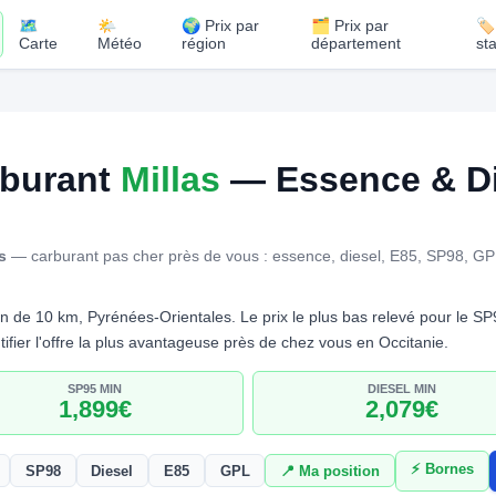
🗺️
🌤️
🌍 Prix par
🗂️ Prix par
🏷
Carte
Météo
région
département
st
rburant
Millas
— Essence & Di
s
— carburant pas cher près de vous : essence, diesel, E85, SP98, GP
 de 10 km, Pyrénées-Orientales. Le prix le plus bas relevé pour le S
ifier l'offre la plus avantageuse près de chez vous en Occitanie.
SP95 MIN
DIESEL MIN
1,899€
2,079€
⚡ Bornes
SP98
Diesel
E85
GPL
📍 Ma position