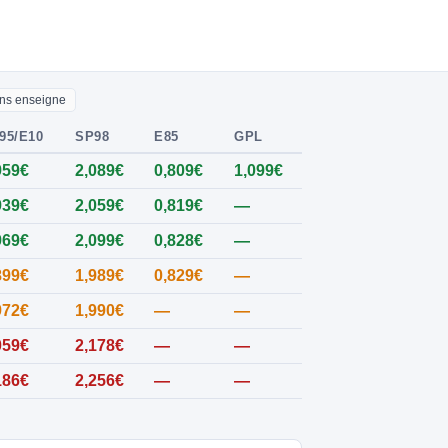
ns enseigne
95/E10
SP98
E85
GPL
959€
2,089€
0,809€
1,099€
939€
2,059€
0,819€
—
969€
2,099€
0,828€
—
899€
1,989€
0,829€
—
972€
1,990€
—
—
059€
2,178€
—
—
186€
2,256€
—
—