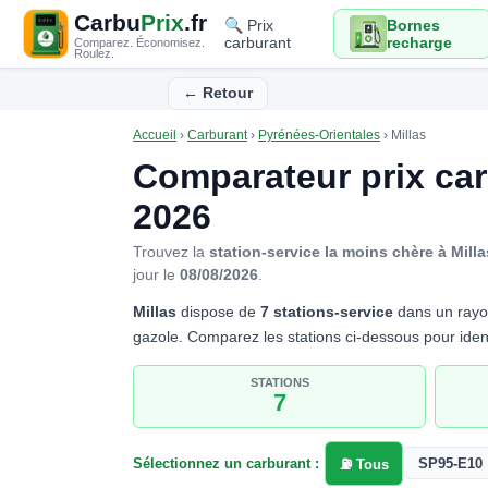
Carbu
Prix
.fr
🔍 Prix
Bornes
carburant
recharge
Comparez. Économisez.
Roulez.
← Retour
Accueil
›
Carburant
›
Pyrénées-Orientales
›
Millas
Comparateur prix ca
2026
Trouvez la
station-service la moins chère à Milla
jour le
08/08/2026
.
Millas
dispose de
7 stations-service
dans un rayon
gazole. Comparez les stations ci-dessous pour ident
STATIONS
7
Sélectionnez un carburant :
SP95-E10
⛽ Tous