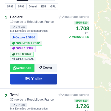
SP95
SP98
Diesel
E85
GPL
☆
Leclerc
1
Ajouter aux favoris
19 rue de la République, France
SP95-E10
1.708
📍 2.9 km
Màj Données de démonstration
€/L
✓ MOINS CHER
⛽ Gazole
1.598€
🔴 SP95-E10
1.708€
🟣 SP98
1.938€
🌿 E85
0.904€
💨 GPLc
1.092€
📋 Copier
WhatsApp
🗺️ Y aller
☆
Total
2
Ajouter aux favoris
37 rue de la République, France
SP95-E10
1.726
📍 2.2 km
Màj Données de démonstration