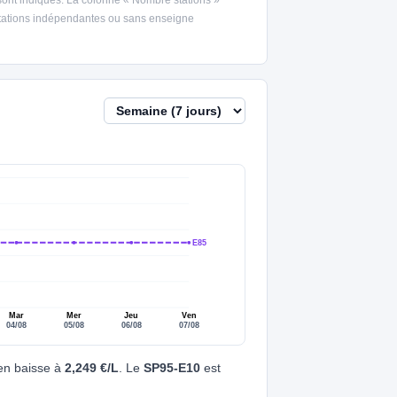
 stations indépendantes ou sans enseigne
E85
Mar
Mer
Jeu
Ven
04/08
05/08
06/08
07/08
en baisse à
2,249 €/L
. Le
SP95-E10
est