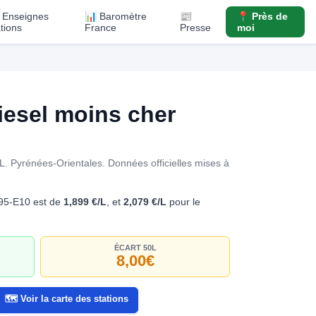
️ Enseignes
📊 Baromètre
📰
📍 Près de
ations
France
Presse
moi
esel moins cher
L. Pyrénées-Orientales.
Données officielles mises à
P95-E10 est de
1,899 €/L
, et
2,079 €/L
pour le
ÉCART 50L
8,00€
🗺️ Voir la carte des stations