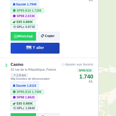
€/L
⛽ Gazole
1.794€
🔴 SP95-E10
1.726€
🟣 SP98
2.033€
🌿 E85
0.889€
💨 GPLc
0.973€
📋 Copier
WhatsApp
🗺️ Y aller
☆
Casino
3
Ajouter aux favoris
42 rue de la République, France
SP95-E10
1.740
📍 2.8 km
Màj Données de démonstration
€/L
⛽ Gazole
1.611€
🔴 SP95-E10
1.740€
🟣 SP98
1.862€
🌿 E85
0.989€
💨 GPLc
1.064€