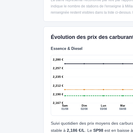
indique le nombre de stations de l'enseigne à Mill
renseignée restent visibles dans la liste ci-dessus.
Évolution des prix des carburant
Essence & Diesel
2,280 €
2,257 €
2,235 €
2,212 €
2,190 €
2,167 €
Sam
Dim
Lun
Mar
01/08
02/08
03/08
04/08
Suivi quotidien des prix moyens des carbur
stable à
2,186 €/L
. Le
SP98
est en baisse 