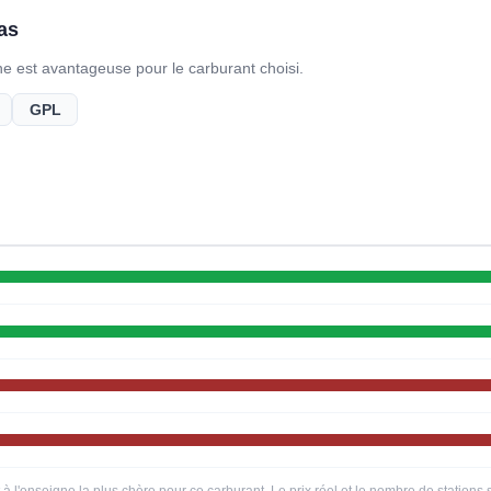
as
gne est avantageuse pour le carburant choisi.
GPL
t à l'enseigne la plus chère pour ce carburant. Le prix réel et le nombre de station