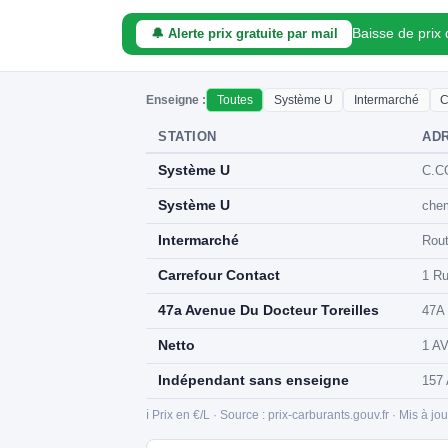
Baisse de prix
🔔 Alerte prix gratuite par mail
Enseigne :
Toutes
Système U
Intermarché
C
STATION
AD
Système U
C.C
Système U
chem
Intermarché
Rout
Carrefour Contact
1 Ru
47a Avenue Du Docteur Toreilles
47A 
Netto
1 A
Indépendant sans enseigne
157
ℹ️ Prix en €/L · Source : prix-carburants.gouv.fr · Mis à jo