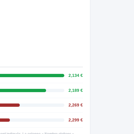
2,134 €
2,189 €
2,269 €
2,299 €
s sont indiqués. La colonne « Nombre stations »