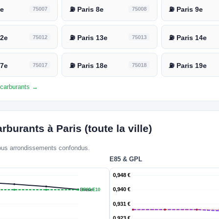
7e
75007
⛽ Paris 8e
75008
⛽ Paris 9e
12e
75012
⛽ Paris 13e
75013
⛽ Paris 14e
17e
75017
⛽ Paris 18e
75018
⛽ Paris 19e
s carburants →
rburants à Paris (toute la ville)
tous arrondissements confondus.
E85 & GPL
0,948 €
0,940 €
Diesel
SP95-E10
0,931 €
0,923 €