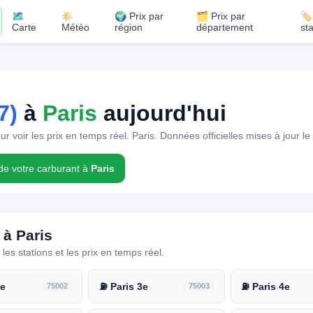
🗺️
🌤️
🌍 Prix par
🗂️ Prix par
🏷
Carte
Météo
région
département
st
7)
à
Paris
aujourd'hui
 voir les prix en temps réel. Paris.
Données officielles mises à jour le
 de votre carburant à
Paris
 à Paris
es stations et les prix en temps réel.
2e
75002
⛽ Paris 3e
75003
⛽ Paris 4e