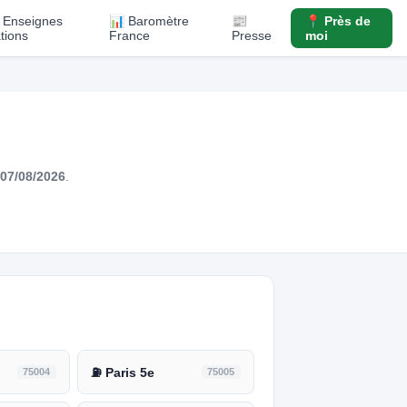
️ Enseignes
📊 Baromètre
📰
📍 Près de
ations
France
Presse
moi
07/08/2026
.
75004
⛽ Paris 5e
75005