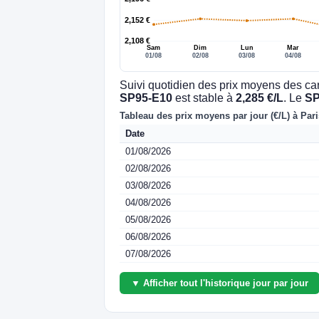
2,152 €
2,108 €
Sam
Dim
Lun
Mar
01/08
02/08
03/08
04/08
Suivi quotidien des prix moyens des ca
SP95-E10
est stable à
2,285 €/L
. Le
SP
Tableau des prix moyens par jour (€/L) à Pari
Date
01/08/2026
02/08/2026
03/08/2026
04/08/2026
05/08/2026
06/08/2026
07/08/2026
▼ Afficher tout l'historique jour par jour