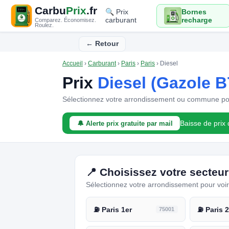
Carbu
Prix
.fr
🔍 Prix
Bornes
carburant
recharge
Comparez. Économisez.
Roulez.
← Retour
Accueil
›
Carburant
›
Paris
›
Paris
›
Diesel
Prix
Diesel (Gazole B
Sélectionnez votre arrondissement ou commune pour
Baisse de prix
🔔 Alerte prix gratuite par mail
📍 Choisissez votre secteur
Sélectionnez votre arrondissement pour voir l
⛽ Paris 1er
75001
⛽ Paris 