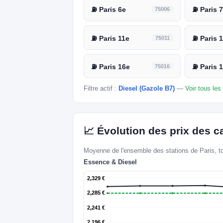
⛽ Paris 6e
75006
⛽ Paris 
⛽ Paris 11e
75011
⛽ Paris 
⛽ Paris 16e
75016
⛽ Paris 
Filtre actif :
Diesel (Gazole B7)
—
Voir tous le
📈 Évolution des prix des ca
Moyenne de l'ensemble des stations de Paris, 
Essence & Diesel
2,329 €
2,285 €
2,241 €
2,196 €