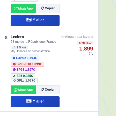
📋 Copier
WhatsApp
🗺️ Y aller
☆
Leclerc
8
Ajouter aux favoris
58 rue de la République, France
SP95-E10
1.899
📍 1.9 km
Màj Données de démonstration
€/L
⛽ Gazole
1.793€
🔴 SP95-E10
1.899€
🟣 SP98
1.897€
🌿 E85
0.985€
💨 GPLc
1.077€
📋 Copier
WhatsApp
🗺️ Y aller