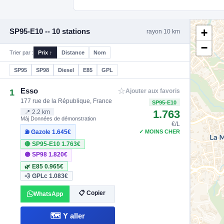
+
SP95-E10 -- 10 stations
rayon 10 km
−
Trier par :
Prix ↑
Distance
Nom
SP95
SP98
Diesel
E85
GPL
☆
Esso
1
Ajouter aux favoris
177 rue de la République, France
SP95-E10
1.763
📍 2.2 km
Màj Données de démonstration
€/L
✓ MOINS CHER
⛽ Gazole
1.645€
🔴 SP95-E10
1.763€
🟣 SP98
1.820€
🌿 E85
0.965€
💨 GPLc
1.083€
📋 Copier
WhatsApp
🗺️ Y aller