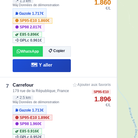
1.860
📍 1.3 km
Màj Données de démonstration
€/L
⛽ Gazole
1.717€
🔴 SP95-E10
1.860€
🟣 SP98
2.017€
🌿 E85
0.896€
💨 GPLc
0.961€
📋 Copier
WhatsApp
🗺️ Y aller
☆
Carrefour
7
Ajouter aux favoris
179 rue de la République, France
SP95-E10
1.896
📍 2.5 km
Màj Données de démonstration
€/L
⛽ Gazole
1.713€
🔴 SP95-E10
1.896€
🟣 SP98
1.960€
🌿 E85
0.916€
💨 GPLc
0.952€