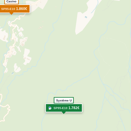
Casino
1.860€
SP95-E10
Système U
1.782€
SP95-E10