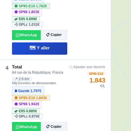
🔴 SP95-E10
1.782€
🟣 SP98
1.803€
🌿 E85
0.899€
💨 GPLc
1.032€
📋 Copier
WhatsApp
🗺️ Y aller
☆
Total
4
Ajouter aux favoris
84 rue de la République, France
SP95-E10
1.843
📍 2.6 km
Màj Données de démonstration
€/L
⛽ Gazole
1.797€
🔴 SP95-E10
1.843€
🟣 SP98
1.942€
🌿 E85
0.885€
💨 GPLc
0.970€
📋 Copier
WhatsApp