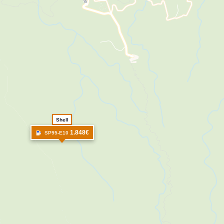
Shell
1.848€
SP95-E10