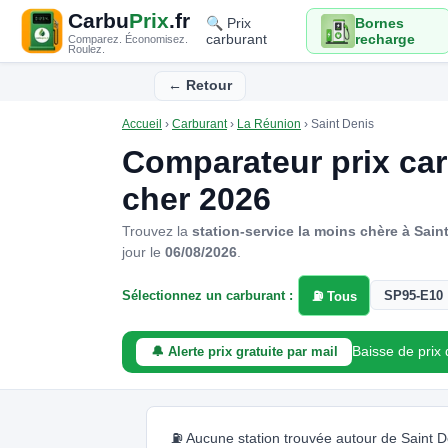
Carbu
Prix
.fr
🔍 Prix
Bornes
carburant
recharge
Comparez. Économisez.
Roulez.
← Retour
Accueil
›
Carburant
›
La Réunion
›
Saint Denis
Comparateur prix ca
cher 2026
Trouvez la
station-service la moins chère à Sain
jour le
06/08/2026
.
Sélectionnez un carburant :
SP95-E10
⛽ Tous
Baisse de prix
🔔 Alerte prix gratuite par mail
⛽ Aucune station trouvée autour de Saint Den