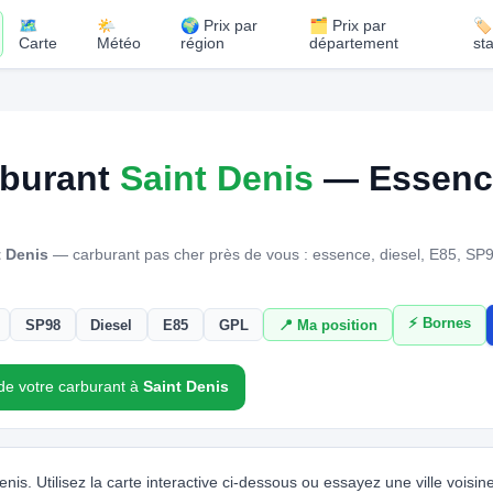
🗺️
🌤️
🌍 Prix par
🗂️ Prix par
🏷
Carte
Météo
région
département
st
rburant
Saint Denis
— Essence
t Denis
— carburant pas cher près de vous : essence, diesel, E85, SP
⚡ Bornes
SP98
Diesel
E85
GPL
📍 Ma position
 de votre carburant à
Saint Denis
is. Utilisez la carte interactive ci-dessous ou essayez une ville voisine