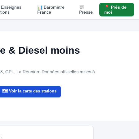
️ Enseignes
📊 Baromètre
📰
📍 Près de
ations
France
Presse
moi
 & Diesel moins
98, GPL. La Réunion.
Données officielles mises à
🗺️ Voir la carte des stations
.