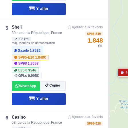
🗺️ Y aller
☆
Shell
5
Ajouter aux favoris
39 rue de la République, France
SP95-E10
1.848
📍 2.2 km
Màj Données de démonstration
€/L
⛽ Gazole
1.752€
🔴 SP95-E10
1.848€
🟣 SP98
1.853€
🌿 E85
0.954€
S
💨 GPLc
0.995€
📋 Copier
WhatsApp
🗺️ Y aller
☆
Casino
6
Ajouter aux favoris
53 rue de la République, France
SP95-E10