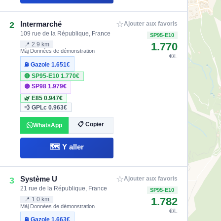
☆
Intermarché
2
Ajouter aux favoris
109 rue de la République, France
SP95-E10
1.770
📍 2.9 km
Màj Données de démonstration
€/L
⛽ Gazole
1.651€
🔴 SP95-E10
1.770€
🟣 SP98
1.979€
🌿 E85
0.947€
💨 GPLc
0.963€
📋 Copier
WhatsApp
🗺️ Y aller
☆
Système U
3
Ajouter aux favoris
21 rue de la République, France
SP95-E10
1.782
📍 1.0 km
Màj Données de démonstration
€/L
⛽ Gazole
1.663€