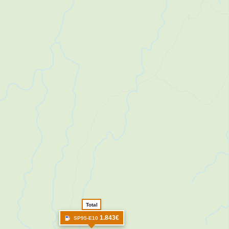
Total
1.843€
SP95-E10