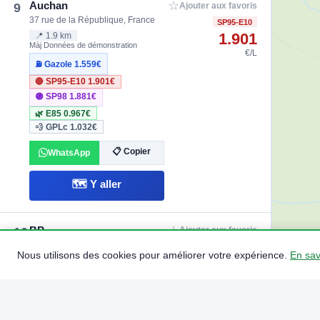
☆
Auchan
9
Ajouter aux favoris
37 rue de la République, France
SP95-E10
1.901
📍 1.9 km
Màj Données de démonstration
€/L
⛽ Gazole
1.559€
🔴 SP95-E10
1.901€
🟣 SP98
1.881€
🌿 E85
0.967€
💨 GPLc
1.032€
📋 Copier
WhatsApp
🗺️ Y aller
☆
BP
10
Ajouter aux favoris
182 rue de la République, France
SP95-E10
Nous utilisons des cookies pour améliorer votre expérience.
En sav
1.911
📍 3.0 km
Màj Données de démonstration
€/L
⛽ Gazole
1.791€
🔴 SP95-E10
1.911€