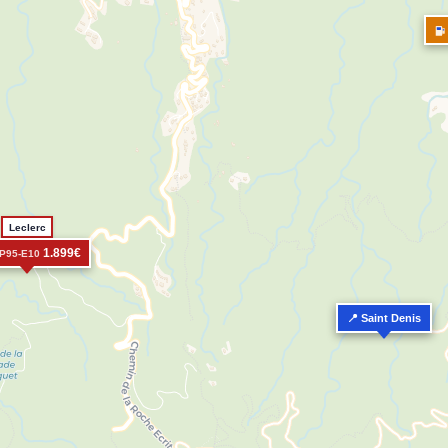
Leclerc
1.899€
P95-E10
📍 Saint Denis