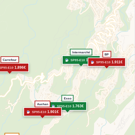
Intermarché
BP
1.770€
Carrefour
SP95-E10
1.911€
SP95-E10
1.896€
SP95-E10
Esso
Auchan
1.763€
SP95-E10
1.901€
SP95-E10