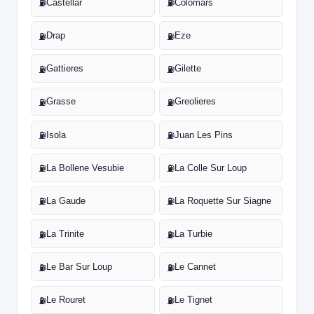
Castellar
Colomars
⛽
⛽
Drap
Eze
⛽
⛽
Gattieres
Gilette
⛽
⛽
Grasse
Greolieres
⛽
⛽
Isola
Juan Les Pins
⛽
⛽
La Bollene Vesubie
La Colle Sur Loup
⛽
⛽
La Gaude
La Roquette Sur Siagne
⛽
⛽
La Trinite
La Turbie
⛽
⛽
Le Bar Sur Loup
Le Cannet
⛽
⛽
Le Rouret
Le Tignet
⛽
⛽