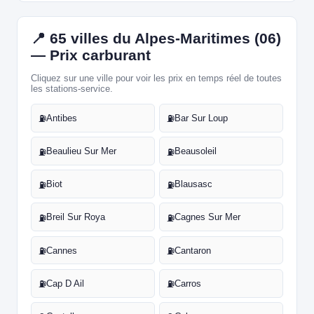
📍 65 villes du Alpes-Maritimes (06)
— Prix carburant
Cliquez sur une ville pour voir les prix en temps réel de toutes
les stations-service.
Antibes
Bar Sur Loup
⛽
⛽
Beaulieu Sur Mer
Beausoleil
⛽
⛽
Biot
Blausasc
⛽
⛽
Breil Sur Roya
Cagnes Sur Mer
⛽
⛽
Cannes
Cantaron
⛽
⛽
Cap D Ail
Carros
⛽
⛽