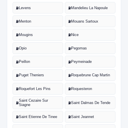
Levens
Mandelieu La Napoule
⛽
⛽
Menton
Mouans Sartoux
⛽
⛽
Mougins
Nice
⛽
⛽
Opio
Pegomas
⛽
⛽
Peillon
Peymeinade
⛽
⛽
Puget Theniers
Roquebrune Cap Martin
⛽
⛽
Roquefort Les Pins
Roquesteron
⛽
⛽
Saint Cezaire Sur
Saint Dalmas De Tende
⛽
⛽
Siagne
Saint Etienne De Tinee
Saint Jeannet
⛽
⛽