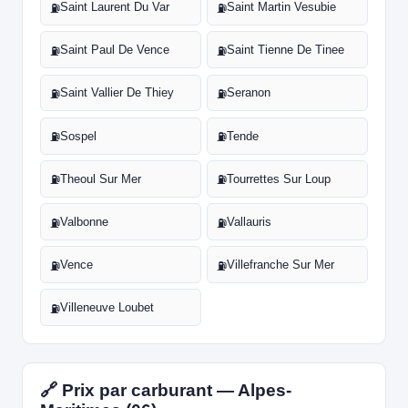
Saint Laurent Du Var
Saint Martin Vesubie
⛽
⛽
Saint Paul De Vence
Saint Tienne De Tinee
⛽
⛽
Saint Vallier De Thiey
Seranon
⛽
⛽
Sospel
Tende
⛽
⛽
Theoul Sur Mer
Tourrettes Sur Loup
⛽
⛽
Valbonne
Vallauris
⛽
⛽
Vence
Villefranche Sur Mer
⛽
⛽
Villeneuve Loubet
⛽
🔗 Prix par carburant — Alpes-