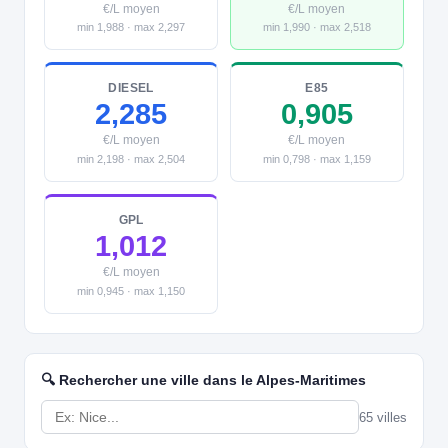
€/L moyen
€/L moyen
min 1,988 · max 2,297
min 1,990 · max 2,518
DIESEL
E85
2,285
0,905
€/L moyen
€/L moyen
min 2,198 · max 2,504
min 0,798 · max 1,159
GPL
1,012
€/L moyen
min 0,945 · max 1,150
🔍 Rechercher une ville dans le Alpes-Maritimes
65 villes