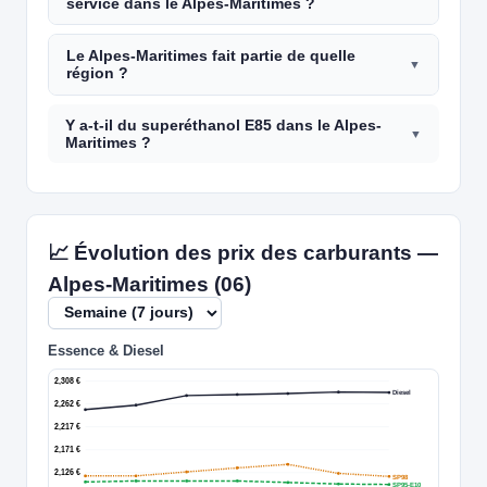
service dans le Alpes-Maritimes ?
Le Alpes-Maritimes fait partie de quelle
région ?
Y a-t-il du superéthanol E85 dans le Alpes-
Maritimes ?
📈 Évolution des prix des carburants —
Alpes-Maritimes (06)
Essence & Diesel
2,308 €
Diesel
2,262 €
2,217 €
2,171 €
2,126 €
SP98
SP95-E10