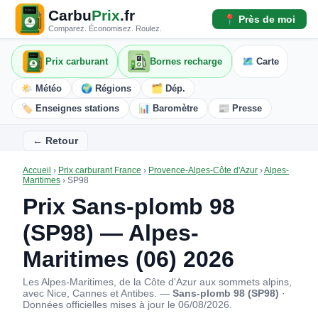
Carbu
Prix
.fr
📍 Près de moi
Comparez. Économisez. Roulez.
Prix carburant
Bornes recharge
🗺️ Carte
🌤️ Météo
🌍 Régions
🗂️ Dép.
🏷️ Enseignes stations
📊 Baromètre
📰 Presse
← Retour
Accueil
›
Prix carburant France
›
Provence-Alpes-Côte d'Azur
›
Alpes-
Maritimes
›
SP98
Prix Sans-plomb 98
(SP98) — Alpes-
Maritimes (06) 2026
Les Alpes-Maritimes, de la Côte d'Azur aux sommets alpins,
avec Nice, Cannes et Antibes. —
Sans-plomb 98 (SP98)
·
Données officielles mises à jour le 06/08/2026.