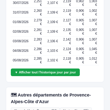
2,251
2,119
0,902
1,003
30/07/2026
2,107 €
€
€
€
€
2,260
2,119
0,906
1,002
31/07/2026
2,109 €
€
€
€
€
2,279
2,127
0,905
1,007
01/08/2026
2,109 €
€
€
€
€
2,281
2,135
0,905
1,007
02/08/2026
2,109 €
€
€
€
€
2,283
2,142
0,906
1,007
03/08/2026
2,106 €
€
€
€
€
2,286
2,124
0,905
1,045
04/08/2026
2,103 €
€
€
€
€
2,285
2,118
0,905
1,012
05/08/2026
2,102 €
€
€
€
€
▼ Afficher tout l'historique jour par jour
🗺️ Autres départements de Provence-
Alpes-Côte d'Azur