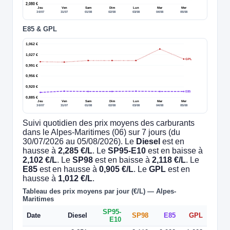
2,080 €
Jeu
Ven
Sam
Dim
Lun
Mar
Mer
30/07
31/07
01/08
02/08
03/08
04/08
05/08
E85 & GPL
1,062 €
1,027 €
GPL
0,991 €
0,956 €
0,920 €
E85
0,885 €
Jeu
Ven
Sam
Dim
Lun
Mar
Mer
30/07
31/07
01/08
02/08
03/08
04/08
05/08
Suivi quotidien des prix moyens des carburants
dans le Alpes-Maritimes (06) sur 7 jours (du
30/07/2026 au 05/08/2026). Le
Diesel
est en
hausse à
2,285 €/L
. Le
SP95-E10
est en baisse à
2,102 €/L
. Le
SP98
est en baisse à
2,118 €/L
. Le
E85
est en hausse à
0,905 €/L
. Le
GPL
est en
hausse à
1,012 €/L
.
Tableau des prix moyens par jour (€/L) — Alpes-
Maritimes
SP95-
Date
Diesel
SP98
E85
GPL
E10