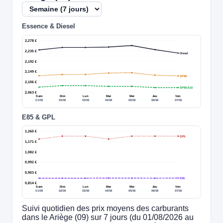
Essence & Diesel
2,278 €
2,235 €
Diesel
2,192 €
2,149 €
SP98
2,106 €
SP95-E10
2,063 €
Sam
Dim
Lun
Mar
Mer
Jeu
Ven
01/08
02/08
03/08
04/08
05/08
06/08
07/08
E85 & GPL
1,260 €
GPL
1,171 €
1,082 €
0,992 €
0,903 €
E85
0,814 €
Sam
Dim
Lun
Mar
Mer
Jeu
Ven
01/08
02/08
03/08
04/08
05/08
06/08
07/08
Suivi quotidien des prix moyens des carburants
dans le Ariège (09) sur 7 jours (du 01/08/2026 au