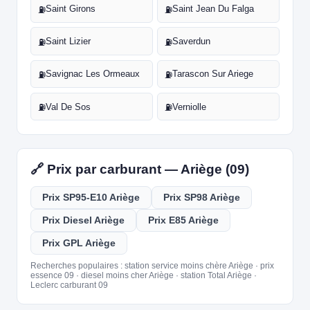
Saint Girons
Saint Jean Du Falga
⛽
⛽
Saint Lizier
Saverdun
⛽
⛽
Savignac Les Ormeaux
Tarascon Sur Ariege
⛽
⛽
Val De Sos
Verniolle
⛽
⛽
🔗 Prix par carburant — Ariège (09)
Prix SP95-E10 Ariège
Prix SP98 Ariège
Prix Diesel Ariège
Prix E85 Ariège
Prix GPL Ariège
Recherches populaires : station service moins chère Ariège · prix
essence 09 · diesel moins cher Ariège · station Total Ariège ·
Leclerc carburant 09