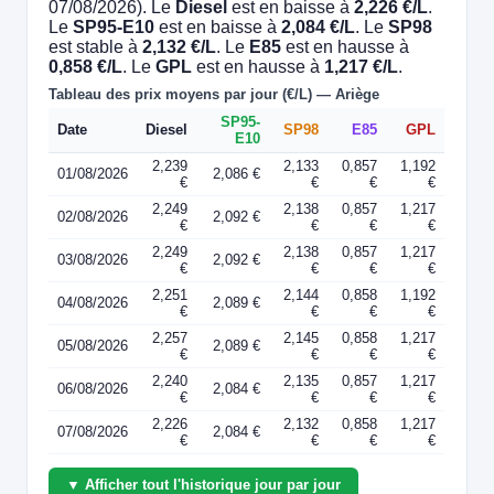
07/08/2026). Le
Diesel
est en baisse à
2,226 €/L
.
Le
SP95-E10
est en baisse à
2,084 €/L
. Le
SP98
est stable à
2,132 €/L
. Le
E85
est en hausse à
0,858 €/L
. Le
GPL
est en hausse à
1,217 €/L
.
Tableau des prix moyens par jour (€/L) — Ariège
SP95-
Date
Diesel
SP98
E85
GPL
E10
2,239
2,133
0,857
1,192
01/08/2026
2,086 €
€
€
€
€
2,249
2,138
0,857
1,217
02/08/2026
2,092 €
€
€
€
€
2,249
2,138
0,857
1,217
03/08/2026
2,092 €
€
€
€
€
2,251
2,144
0,858
1,192
04/08/2026
2,089 €
€
€
€
€
2,257
2,145
0,858
1,217
05/08/2026
2,089 €
€
€
€
€
2,240
2,135
0,857
1,217
06/08/2026
2,084 €
€
€
€
€
2,226
2,132
0,858
1,217
07/08/2026
2,084 €
€
€
€
€
▼ Afficher tout l'historique jour par jour