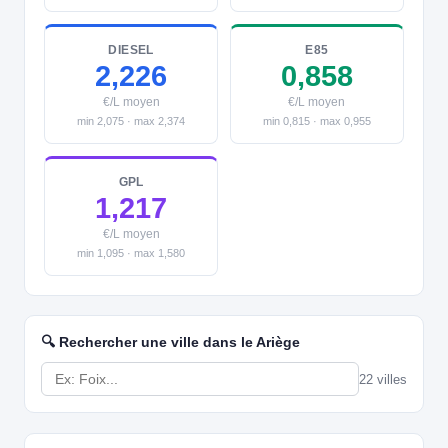
DIESEL
E85
2,226
0,858
€/L moyen
€/L moyen
min 2,075 · max 2,374
min 0,815 · max 0,955
GPL
1,217
€/L moyen
min 1,095 · max 1,580
🔍 Rechercher une ville dans le Ariège
22 villes