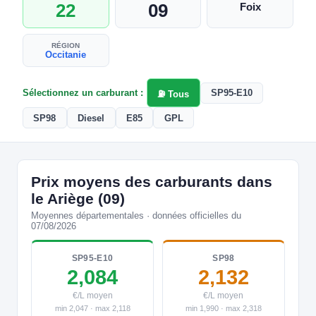
22
09
Foix
RÉGION
Occitanie
Sélectionnez un carburant :
SP95-E10
⛽ Tous
SP98
Diesel
E85
GPL
Prix moyens des carburants dans
le Ariège (09)
Moyennes départementales · données officielles du
07/08/2026
SP95-E10
SP98
2,084
2,132
€/L moyen
€/L moyen
min 2,047 · max 2,118
min 1,990 · max 2,318