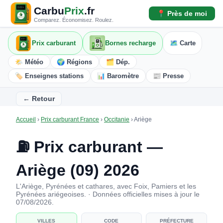
Carbu
Prix
.fr
📍 Près de moi
Comparez. Économisez. Roulez.
Prix carburant
Bornes recharge
🗺️ Carte
🌤️ Météo
🌍 Régions
🗂️ Dép.
🏷️ Enseignes stations
📊 Baromètre
📰 Presse
← Retour
Accueil
›
Prix carburant France
›
Occitanie
›
Ariège
⛽ Prix carburant —
Ariège (09) 2026
L'Ariège, Pyrénées et cathares, avec Foix, Pamiers et les
Pyrénées ariégeoises. · Données officielles mises à jour le
07/08/2026.
VILLES
CODE
PRÉFECTURE