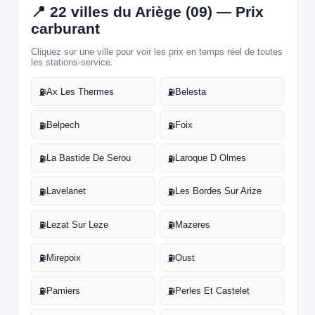
📍 22 villes du Ariège (09) — Prix
carburant
Cliquez sur une ville pour voir les prix en temps réel de toutes
les stations-service.
Ax Les Thermes
Belesta
⛽
⛽
Belpech
Foix
⛽
⛽
La Bastide De Serou
Laroque D Olmes
⛽
⛽
Lavelanet
Les Bordes Sur Arize
⛽
⛽
Lezat Sur Leze
Mazeres
⛽
⛽
Mirepoix
Oust
⛽
⛽
Pamiers
Perles Et Castelet
⛽
⛽