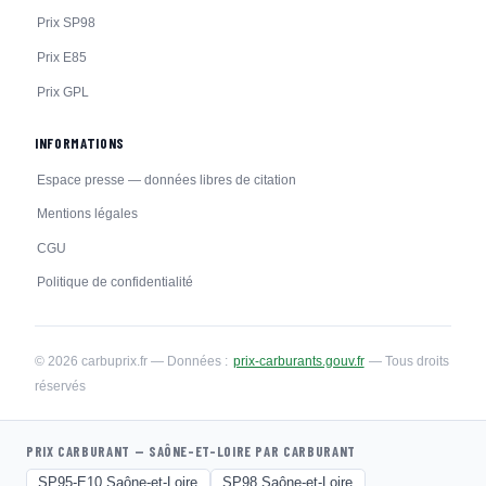
Prix SP98
Prix E85
Prix GPL
INFORMATIONS
Espace presse — données libres de citation
Mentions légales
CGU
Politique de confidentialité
© 2026 carbuprix.fr — Données :
prix-carburants.gouv.fr
— Tous droits
réservés
PRIX CARBURANT — SAÔNE-ET-LOIRE PAR CARBURANT
SP95-E10 Saône-et-Loire
SP98 Saône-et-Loire