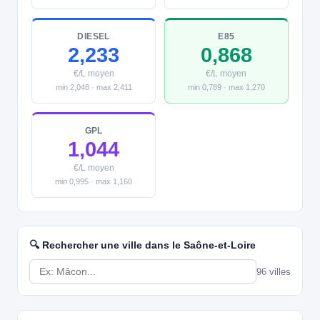
DIESEL
E85
2,233
0,868
€/L moyen
€/L moyen
min 2,048 · max 2,411
min 0,789 · max 1,270
GPL
1,044
€/L moyen
min 0,995 · max 1,160
🔍 Rechercher une ville dans le Saône-et-Loire
96 villes