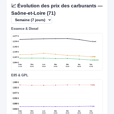
📈 Évolution des prix des carburants —
Saône-et-Loire (71)
Essence & Diesel
2,277 €
2,234 €
Diesel
2,192 €
2,149 €
SP98
2,107 €
SP95-E10
2,064 €
Sam
Dim
Lun
Mar
Mer
Jeu
Ven
01/08
02/08
03/08
04/08
05/08
06/08
07/08
E85 & GPL
1,065 €
GPL
1,021 €
0,977 €
0,932 €
0,888 €
E85
0,844 €
Sam
Dim
Lun
Mar
Mer
Jeu
Ven
01/08
02/08
03/08
04/08
05/08
06/08
07/08