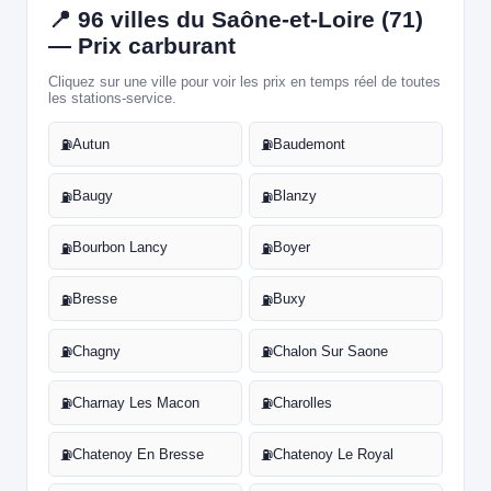
📍 96 villes du Saône-et-Loire (71)
— Prix carburant
Cliquez sur une ville pour voir les prix en temps réel de toutes
les stations-service.
Autun
Baudemont
⛽
⛽
Baugy
Blanzy
⛽
⛽
Bourbon Lancy
Boyer
⛽
⛽
Bresse
Buxy
⛽
⛽
Chagny
Chalon Sur Saone
⛽
⛽
Charnay Les Macon
Charolles
⛽
⛽
Chatenoy En Bresse
Chatenoy Le Royal
⛽
⛽