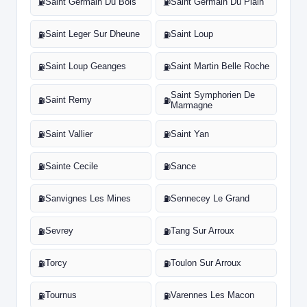
Saint Germain Du Bois
Saint Germain Du Plain
⛽
⛽
Saint Leger Sur Dheune
Saint Loup
⛽
⛽
Saint Loup Geanges
Saint Martin Belle Roche
⛽
⛽
Saint Symphorien De
Saint Remy
⛽
⛽
Marmagne
Saint Vallier
Saint Yan
⛽
⛽
Sainte Cecile
Sance
⛽
⛽
Sanvignes Les Mines
Sennecey Le Grand
⛽
⛽
Sevrey
Tang Sur Arroux
⛽
⛽
Torcy
Toulon Sur Arroux
⛽
⛽
Tournus
Varennes Les Macon
⛽
⛽