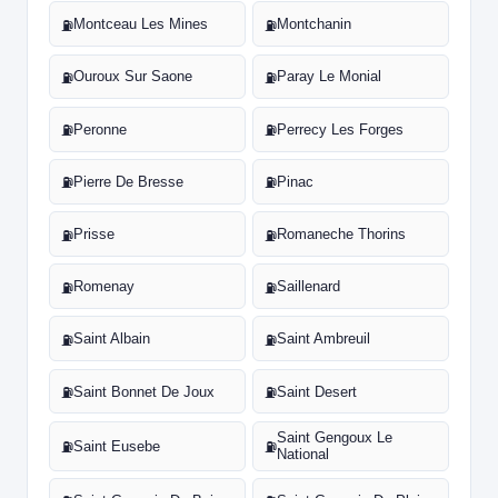
Montceau Les Mines
Montchanin
⛽
⛽
Ouroux Sur Saone
Paray Le Monial
⛽
⛽
Peronne
Perrecy Les Forges
⛽
⛽
Pierre De Bresse
Pinac
⛽
⛽
Prisse
Romaneche Thorins
⛽
⛽
Romenay
Saillenard
⛽
⛽
Saint Albain
Saint Ambreuil
⛽
⛽
Saint Bonnet De Joux
Saint Desert
⛽
⛽
Saint Gengoux Le
Saint Eusebe
⛽
⛽
National