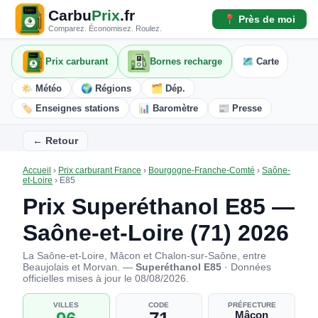
Carbu
Prix
.fr
📍 Près de moi
Comparez. Économisez. Roulez.
Prix carburant
Bornes recharge
🗺️ Carte
🌤️ Météo
🌍 Régions
🗂️ Dép.
🏷️ Enseignes stations
📊 Baromètre
📰 Presse
← Retour
Accueil
›
Prix carburant France
›
Bourgogne-Franche-Comté
›
Saône-
et-Loire
›
E85
Prix Superéthanol E85 —
Saône-et-Loire (71) 2026
La Saône-et-Loire, Mâcon et Chalon-sur-Saône, entre
Beaujolais et Morvan. —
Superéthanol E85
· Données
officielles mises à jour le 08/08/2026.
VILLES
CODE
PRÉFECTURE
Mâcon