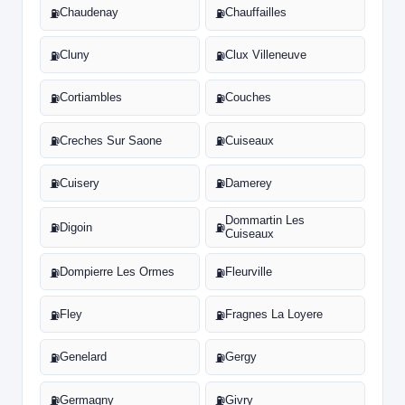
Chaudenay
Chauffailles
⛽
⛽
Cluny
Clux Villeneuve
⛽
⛽
Cortiambles
Couches
⛽
⛽
Creches Sur Saone
Cuiseaux
⛽
⛽
Cuisery
Damerey
⛽
⛽
Dommartin Les
Digoin
⛽
⛽
Cuiseaux
Dompierre Les Ormes
Fleurville
⛽
⛽
Fley
Fragnes La Loyere
⛽
⛽
Genelard
Gergy
⛽
⛽
Germagny
Givry
⛽
⛽