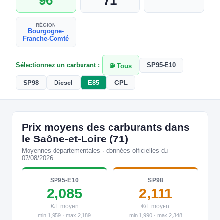
96
71
RÉGION
Bourgogne-
Franche-Comté
Sélectionnez un carburant :
SP95-E10
⛽ Tous
SP98
Diesel
E85
GPL
Prix moyens des carburants dans
le Saône-et-Loire (71)
Moyennes départementales · données officielles du
07/08/2026
SP95-E10
SP98
2,085
2,111
€/L moyen
€/L moyen
min 1,959 · max 2,189
min 1,990 · max 2,348