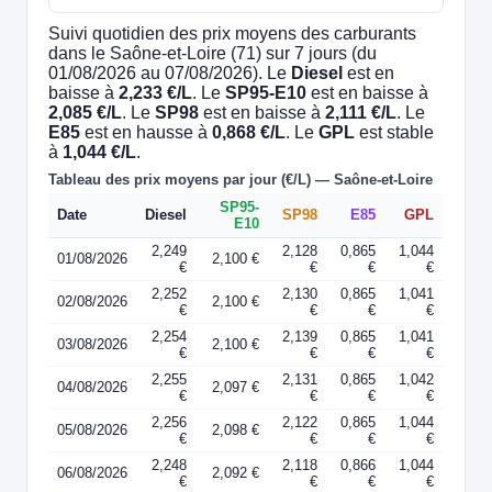
Suivi quotidien des prix moyens des carburants
dans le Saône-et-Loire (71) sur 7 jours (du
01/08/2026 au 07/08/2026). Le
Diesel
est en
baisse à
2,233 €/L
. Le
SP95-E10
est en baisse à
2,085 €/L
. Le
SP98
est en baisse à
2,111 €/L
. Le
E85
est en hausse à
0,868 €/L
. Le
GPL
est stable
à
1,044 €/L
.
Tableau des prix moyens par jour (€/L) — Saône-et-Loire
SP95-
Date
Diesel
SP98
E85
GPL
E10
2,249
2,128
0,865
1,044
01/08/2026
2,100 €
€
€
€
€
2,252
2,130
0,865
1,041
02/08/2026
2,100 €
€
€
€
€
2,254
2,139
0,865
1,041
03/08/2026
2,100 €
€
€
€
€
2,255
2,131
0,865
1,042
04/08/2026
2,097 €
€
€
€
€
2,256
2,122
0,865
1,044
05/08/2026
2,098 €
€
€
€
€
2,248
2,118
0,866
1,044
06/08/2026
2,092 €
€
€
€
€