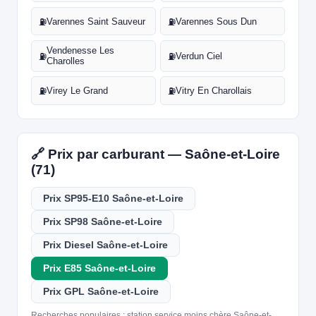
Varennes Saint Sauveur
Varennes Sous Dun
⛽
⛽
Vendenesse Les
Verdun Ciel
⛽
⛽
Charolles
Virey Le Grand
Vitry En Charollais
⛽
⛽
🔗 Prix par carburant — Saône-et-Loire
(71)
Prix SP95-E10 Saône-et-Loire
Prix SP98 Saône-et-Loire
Prix Diesel Saône-et-Loire
Prix E85 Saône-et-Loire
Prix GPL Saône-et-Loire
Recherches populaires : station service moins chère Saône-et-