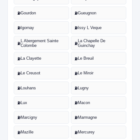
Gourdon
Gueugnon
⛽
⛽
Igornay
Issy L Veque
⛽
⛽
L Abergement Sainte
La Chapelle De
⛽
⛽
Colombe
Guinchay
La Clayette
Le Breuil
⛽
⛽
Le Creusot
Le Miroir
⛽
⛽
Louhans
Lugny
⛽
⛽
Lux
Macon
⛽
⛽
Marcigny
Marmagne
⛽
⛽
Mazille
Mercurey
⛽
⛽