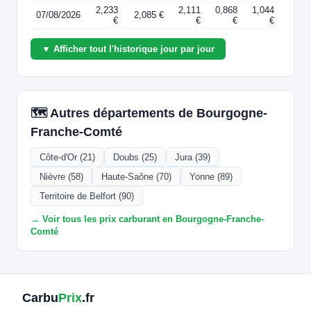
2,233
2,111
0,868
1,044
07/08/2026
2,085 €
€
€
€
€
▼ Afficher tout l'historique jour par jour
🗺️ Autres départements de Bourgogne-
Franche-Comté
Côte-d'Or (21)
Doubs (25)
Jura (39)
Nièvre (58)
Haute-Saône (70)
Yonne (89)
Territoire de Belfort (90)
→ Voir tous les prix carburant en Bourgogne-Franche-
Comté
Carbu
Prix
.fr