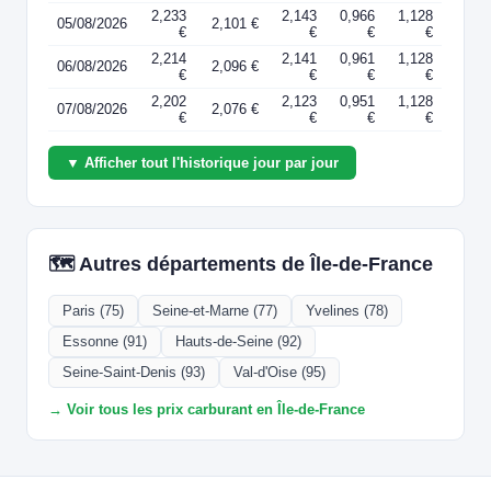
2,233
2,143
0,966
1,128
05/08/2026
2,101 €
€
€
€
€
2,214
2,141
0,961
1,128
06/08/2026
2,096 €
€
€
€
€
2,202
2,123
0,951
1,128
07/08/2026
2,076 €
€
€
€
€
▼ Afficher tout l'historique jour par jour
🗺️ Autres départements de Île-de-France
Paris (75)
Seine-et-Marne (77)
Yvelines (78)
Essonne (91)
Hauts-de-Seine (92)
Seine-Saint-Denis (93)
Val-d'Oise (95)
→ Voir tous les prix carburant en Île-de-France