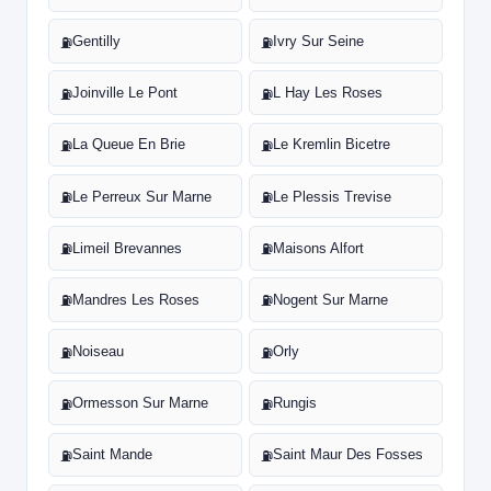
Gentilly
Ivry Sur Seine
⛽
⛽
Joinville Le Pont
L Hay Les Roses
⛽
⛽
La Queue En Brie
Le Kremlin Bicetre
⛽
⛽
Le Perreux Sur Marne
Le Plessis Trevise
⛽
⛽
Limeil Brevannes
Maisons Alfort
⛽
⛽
Mandres Les Roses
Nogent Sur Marne
⛽
⛽
Noiseau
Orly
⛽
⛽
Ormesson Sur Marne
Rungis
⛽
⛽
Saint Mande
Saint Maur Des Fosses
⛽
⛽