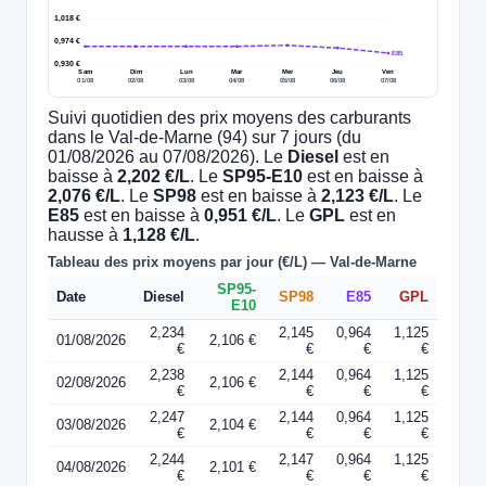
1,018 €
0,974 €
E85
0,930 €
Sam
Dim
Lun
Mar
Mer
Jeu
Ven
01/08
02/08
03/08
04/08
05/08
06/08
07/08
Suivi quotidien des prix moyens des carburants
dans le Val-de-Marne (94) sur 7 jours (du
01/08/2026 au 07/08/2026). Le
Diesel
est en
baisse à
2,202 €/L
. Le
SP95-E10
est en baisse à
2,076 €/L
. Le
SP98
est en baisse à
2,123 €/L
. Le
E85
est en baisse à
0,951 €/L
. Le
GPL
est en
hausse à
1,128 €/L
.
Tableau des prix moyens par jour (€/L) — Val-de-Marne
SP95-
Date
Diesel
SP98
E85
GPL
E10
2,234
2,145
0,964
1,125
01/08/2026
2,106 €
€
€
€
€
2,238
2,144
0,964
1,125
02/08/2026
2,106 €
€
€
€
€
2,247
2,144
0,964
1,125
03/08/2026
2,104 €
€
€
€
€
2,244
2,147
0,964
1,125
04/08/2026
2,101 €
€
€
€
€