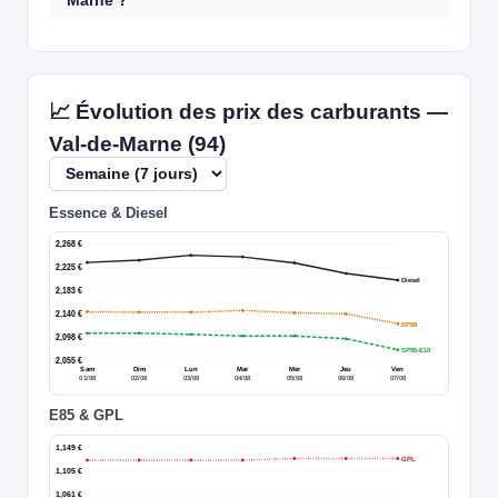
📈 Évolution des prix des carburants —
Val-de-Marne (94)
Essence & Diesel
2,268 €
2,225 €
Diesel
2,183 €
2,140 €
SP98
2,098 €
SP95-E10
2,055 €
Sam
Dim
Lun
Mar
Mer
Jeu
Ven
01/08
02/08
03/08
04/08
05/08
06/08
07/08
E85 & GPL
1,149 €
GPL
1,105 €
1,061 €