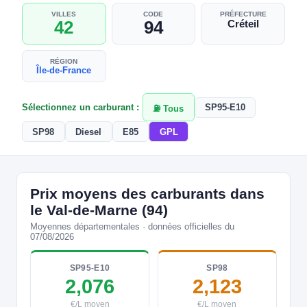
VILLES
CODE
PRÉFECTURE
42
94
Créteil
RÉGION
Île-de-France
Sélectionnez un carburant :
SP95-E10
⛽ Tous
SP98
Diesel
E85
GPL
Prix moyens des carburants dans
le Val-de-Marne (94)
Moyennes départementales · données officielles du
07/08/2026
SP95-E10
SP98
2,076
2,123
€/L moyen
€/L moyen