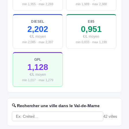
min 1,955 · max 2,269
min 1,989 · max 2,388
DIESEL
E85
2,202
0,951
€/L moyen
€/L moyen
min 2,085 · max 2,397
min 0,833 · max 1,199
GPL
1,128
€/L moyen
min 1,017 · max 1,279
🔍 Rechercher une ville dans le Val-de-Marne
42 villes