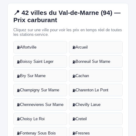
📍 42 villes du Val-de-Marne (94) —
Prix carburant
Cliquez sur une ville pour voir les prix en temps réel de toutes
les stations-service.
Alfortville
Arcueil
⛽
⛽
Boissy Saint Leger
Bonneuil Sur Marne
⛽
⛽
Bry Sur Marne
Cachan
⛽
⛽
Champigny Sur Marne
Charenton Le Pont
⛽
⛽
Chennevieres Sur Marne
Chevilly Larue
⛽
⛽
Choisy Le Roi
Creteil
⛽
⛽
Fontenay Sous Bois
Fresnes
⛽
⛽