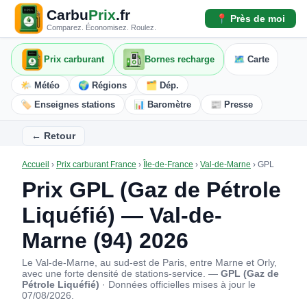
Carbu
Prix
.fr
📍 Près de moi
Comparez. Économisez. Roulez.
Prix carburant
Bornes recharge
🗺️ Carte
🌤️ Météo
🌍 Régions
🗂️ Dép.
🏷️ Enseignes stations
📊 Baromètre
📰 Presse
← Retour
Accueil
›
Prix carburant France
›
Île-de-France
›
Val-de-Marne
›
GPL
Prix GPL (Gaz de Pétrole
Liquéfié) — Val-de-
Marne (94) 2026
Le Val-de-Marne, au sud-est de Paris, entre Marne et Orly,
avec une forte densité de stations-service. —
GPL (Gaz de
Pétrole Liquéfié)
· Données officielles mises à jour le
07/08/2026.