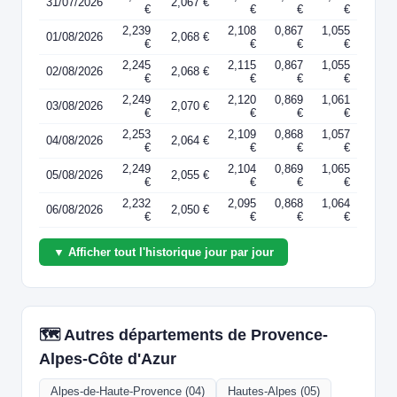
31/07/2026
2,067 €
€
€
€
€
2,239
2,108
0,867
1,055
01/08/2026
2,068 €
€
€
€
€
2,245
2,115
0,867
1,055
02/08/2026
2,068 €
€
€
€
€
2,249
2,120
0,869
1,061
03/08/2026
2,070 €
€
€
€
€
2,253
2,109
0,868
1,057
04/08/2026
2,064 €
€
€
€
€
2,249
2,104
0,869
1,065
05/08/2026
2,055 €
€
€
€
€
2,232
2,095
0,868
1,064
06/08/2026
2,050 €
€
€
€
€
▼ Afficher tout l'historique jour par jour
🗺️ Autres départements de Provence-
Alpes-Côte d'Azur
Alpes-de-Haute-Provence (04)
Hautes-Alpes (05)