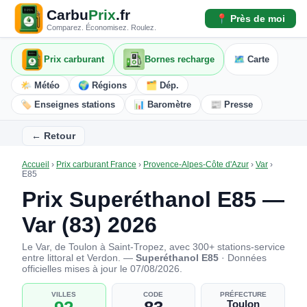
Carbu
Prix
.fr
📍 Près de moi
Comparez. Économisez. Roulez.
Prix carburant
Bornes recharge
🗺️ Carte
🌤️ Météo
🌍 Régions
🗂️ Dép.
🏷️ Enseignes stations
📊 Baromètre
📰 Presse
← Retour
Accueil
›
Prix carburant France
›
Provence-Alpes-Côte d'Azur
›
Var
›
E85
Prix Superéthanol E85 —
Var (83) 2026
Le Var, de Toulon à Saint-Tropez, avec 300+ stations-service
entre littoral et Verdon. —
Superéthanol E85
· Données
officielles mises à jour le 07/08/2026.
VILLES
CODE
PRÉFECTURE
Toulon