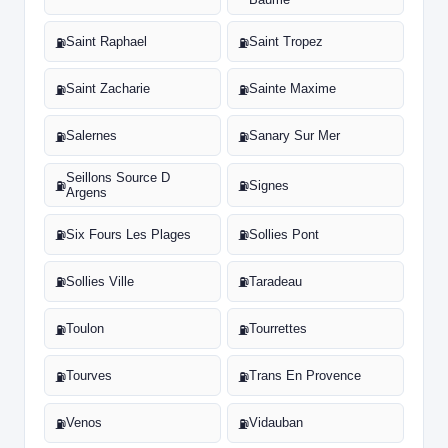
Saint Raphael
Saint Tropez
⛽
⛽
Saint Zacharie
Sainte Maxime
⛽
⛽
Salernes
Sanary Sur Mer
⛽
⛽
Seillons Source D
Signes
⛽
⛽
Argens
Six Fours Les Plages
Sollies Pont
⛽
⛽
Sollies Ville
Taradeau
⛽
⛽
Toulon
Tourrettes
⛽
⛽
Tourves
Trans En Provence
⛽
⛽
Venos
Vidauban
⛽
⛽