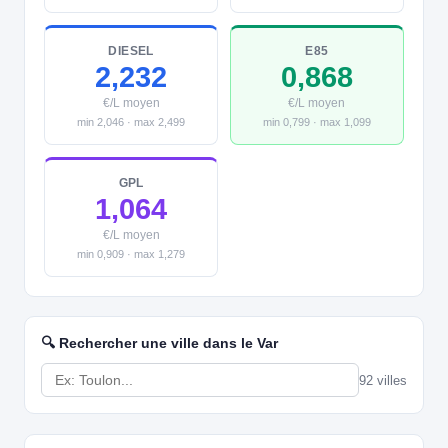
DIESEL
E85
2,232
0,868
€/L moyen
€/L moyen
min 2,046 · max 2,499
min 0,799 · max 1,099
GPL
1,064
€/L moyen
min 0,909 · max 1,279
🔍 Rechercher une ville dans le Var
92 villes