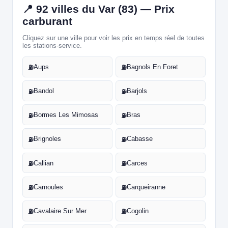
📍 92 villes du Var (83) — Prix
carburant
Cliquez sur une ville pour voir les prix en temps réel de toutes
les stations-service.
Aups
Bagnols En Foret
⛽
⛽
Bandol
Barjols
⛽
⛽
Bormes Les Mimosas
Bras
⛽
⛽
Brignoles
Cabasse
⛽
⛽
Callian
Carces
⛽
⛽
Carnoules
Carqueiranne
⛽
⛽
Cavalaire Sur Mer
Cogolin
⛽
⛽