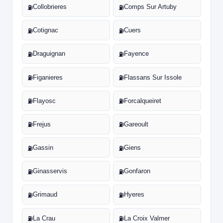
Collobrieres
Comps Sur Artuby
⛽
⛽
Cotignac
Cuers
⛽
⛽
Draguignan
Fayence
⛽
⛽
Figanieres
Flassans Sur Issole
⛽
⛽
Flayosc
Forcalqueiret
⛽
⛽
Frejus
Gareoult
⛽
⛽
Gassin
Giens
⛽
⛽
Ginasservis
Gonfaron
⛽
⛽
Grimaud
Hyeres
⛽
⛽
La Crau
La Croix Valmer
⛽
⛽