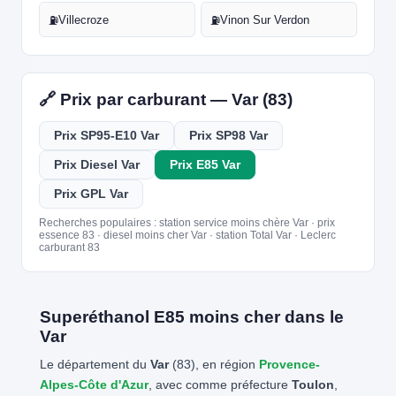
Villecroze
Vinon Sur Verdon
⛽
⛽
🔗 Prix par carburant — Var (83)
Prix SP95-E10 Var
Prix SP98 Var
Prix Diesel Var
Prix E85 Var
Prix GPL Var
Recherches populaires : station service moins chère Var · prix
essence 83 · diesel moins cher Var · station Total Var · Leclerc
carburant 83
Superéthanol E85 moins cher dans le
Var
Le département du
Var
(83), en région
Provence-
Alpes-Côte d'Azur
, avec comme préfecture
Toulon
,