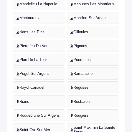
Mandelieu La Napoule
Meounes Les Montrieux
⛽
⛽
Montauroux
Montfort Sur Argens
⛽
⛽
Nans Les Pins
Ollioules
⛽
⛽
Pierrefeu Du Var
Pignans
⛽
⛽
Plan De La Tour
Pourrieres
⛽
⛽
Puget Sur Argens
Ramatuelle
⛽
⛽
Rayol Canadel
Regusse
⛽
⛽
Rians
Rocbaron
⛽
⛽
Roquebrune Sur Argens
Rougiers
⛽
⛽
Saint Maximin La Sainte
Saint Cyr Sur Mer
⛽
⛽
Baume