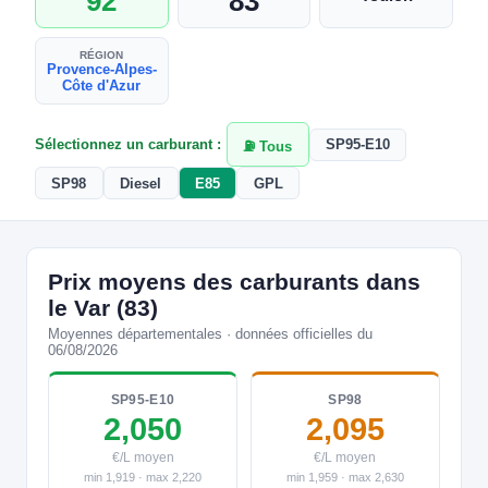
92
83
RÉGION
Provence-Alpes-
Côte d'Azur
Sélectionnez un carburant :
SP95-E10
⛽ Tous
SP98
Diesel
E85
GPL
Prix moyens des carburants dans
le Var (83)
Moyennes départementales · données officielles du
06/08/2026
SP95-E10
SP98
2,050
2,095
€/L moyen
€/L moyen
min 1,919 · max 2,220
min 1,959 · max 2,630