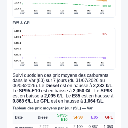
SP98
2,076 €
SP95-E10
2,026 €
Ven
Sam
Dim
Lun
Mar
Mer
Jeu
31/07
01/08
02/08
03/08
04/08
05/08
06/08
E85 & GPL
1,089 €
GPL
1,040 €
0,991 €
0,941 €
0,892 €
E85
0,843 €
Ven
Sam
Dim
Lun
Mar
Mer
Jeu
31/07
01/08
02/08
03/08
04/08
05/08
06/08
Suivi quotidien des prix moyens des carburants
dans le Var (83) sur 7 jours (du 31/07/2026 au
06/08/2026). Le
Diesel
est en hausse à
2,232 €/L
.
Le
SP95-E10
est en baisse à
2,050 €/L
. Le
SP98
est en baisse à
2,095 €/L
. Le
E85
est en hausse à
0,868 €/L
. Le
GPL
est en hausse à
1,064 €/L
.
Tableau des prix moyens par jour (€/L) — Var
SP95-
Date
Diesel
SP98
E85
GPL
E10
2,222
2,109
0,867
1,053