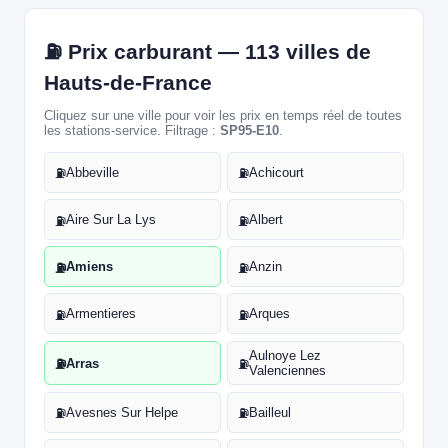
⛽ Prix carburant — 113 villes de
Hauts-de-France
Cliquez sur une ville pour voir les prix en temps réel de toutes
les stations-service. Filtrage :
SP95-E10
.
Abbeville
Achicourt
⛽
⛽
Aire Sur La Lys
Albert
⛽
⛽
Amiens
Anzin
⛽
⛽
Armentieres
Arques
⛽
⛽
Aulnoye Lez
Arras
⛽
⛽
Valenciennes
Avesnes Sur Helpe
Bailleul
⛽
⛽