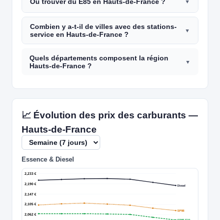
Où trouver du E85 en Hauts-de-France ?
Combien y a-t-il de villes avec des stations-
service en Hauts-de-France ?
Quels départements composent la région
Hauts-de-France ?
📈 Évolution des prix des carburants —
Hauts-de-France
Essence & Diesel
2,233 €
2,190 €
Diesel
2,147 €
2,105 €
SP98
2,062 €
SP95-E10