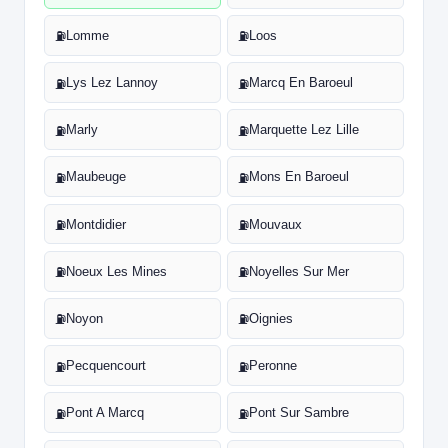
Lomme
Loos
⛽
⛽
Lys Lez Lannoy
Marcq En Baroeul
⛽
⛽
Marly
Marquette Lez Lille
⛽
⛽
Maubeuge
Mons En Baroeul
⛽
⛽
Montdidier
Mouvaux
⛽
⛽
Noeux Les Mines
Noyelles Sur Mer
⛽
⛽
Noyon
Oignies
⛽
⛽
Pecquencourt
Peronne
⛽
⛽
Pont A Marcq
Pont Sur Sambre
⛽
⛽