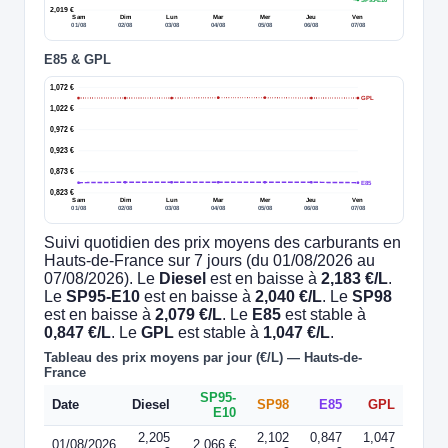
2,019 €
Sam
Dim
Lun
Mar
Mer
Jeu
Ven
01/08
02/08
03/08
04/08
05/08
06/08
07/08
E85 & GPL
1,072 €
GPL
1,022 €
0,972 €
0,923 €
0,873 €
E85
0,823 €
Sam
Dim
Lun
Mar
Mer
Jeu
Ven
01/08
02/08
03/08
04/08
05/08
06/08
07/08
Suivi quotidien des prix moyens des carburants en
Hauts-de-France sur 7 jours (du 01/08/2026 au
07/08/2026). Le
Diesel
est en baisse à
2,183 €/L
.
Le
SP95-E10
est en baisse à
2,040 €/L
. Le
SP98
est en baisse à
2,079 €/L
. Le
E85
est stable à
0,847 €/L
. Le
GPL
est stable à
1,047 €/L
.
Tableau des prix moyens par jour (€/L) — Hauts-de-
France
SP95-
Date
Diesel
SP98
E85
GPL
E10
2,205
2,102
0,847
1,047
01/08/2026
2,066 €