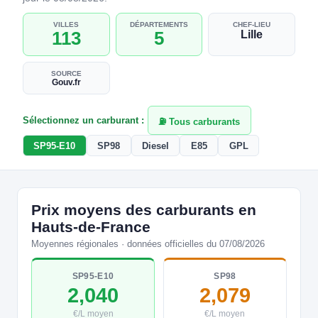
VILLES
DÉPARTEMENTS
CHEF-LIEU
113
5
Lille
SOURCE
Gouv.fr
Sélectionnez un carburant :
⛽ Tous carburants
SP95-E10
SP98
Diesel
E85
GPL
Prix moyens des carburants en
Hauts-de-France
Moyennes régionales · données officielles du 07/08/2026
SP95-E10
SP98
2,040
2,079
€/L moyen
€/L moyen