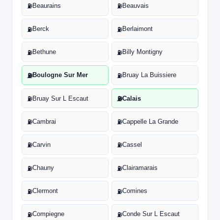
Beaurains
Beauvais
⛽
⛽
Berck
Berlaimont
⛽
⛽
Bethune
Billy Montigny
⛽
⛽
Boulogne Sur Mer
Bruay La Buissiere
⛽
⛽
Bruay Sur L Escaut
Calais
⛽
⛽
Cambrai
Cappelle La Grande
⛽
⛽
Carvin
Cassel
⛽
⛽
Chauny
Clairamarais
⛽
⛽
Clermont
Comines
⛽
⛽
Compiegne
Conde Sur L Escaut
⛽
⛽