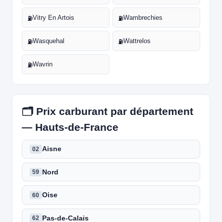
Vitry En Artois
Wambrechies
⛽
⛽
Wasquehal
Wattrelos
⛽
⛽
Wavrin
⛽
🗂️ Prix carburant par département
— Hauts-de-France
Aisne
02
Nord
59
Oise
60
Pas-de-Calais
62