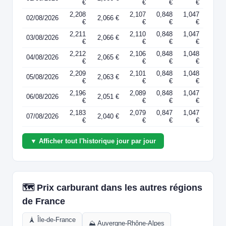
€
€
€
€
2,208
2,107
0,848
1,047
02/08/2026
2,066 €
€
€
€
€
2,211
2,110
0,848
1,047
03/08/2026
2,066 €
€
€
€
€
2,212
2,106
0,848
1,048
04/08/2026
2,065 €
€
€
€
€
2,209
2,101
0,848
1,048
05/08/2026
2,063 €
€
€
€
€
2,196
2,089
0,848
1,047
06/08/2026
2,051 €
€
€
€
€
2,183
2,079
0,847
1,047
07/08/2026
2,040 €
€
€
€
€
▼ Afficher tout l'historique jour par jour
🗺️ Prix carburant dans les autres régions
de France
🗼 Île-de-France
⛰️ Auvergne-Rhône-Alpes