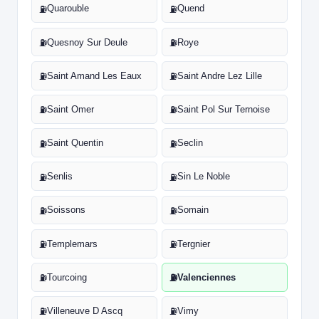
Quarouble
Quend
⛽
⛽
Quesnoy Sur Deule
Roye
⛽
⛽
Saint Amand Les Eaux
Saint Andre Lez Lille
⛽
⛽
Saint Omer
Saint Pol Sur Ternoise
⛽
⛽
Saint Quentin
Seclin
⛽
⛽
Senlis
Sin Le Noble
⛽
⛽
Soissons
Somain
⛽
⛽
Templemars
Tergnier
⛽
⛽
Tourcoing
Valenciennes
⛽
⛽
Villeneuve D Ascq
Vimy
⛽
⛽