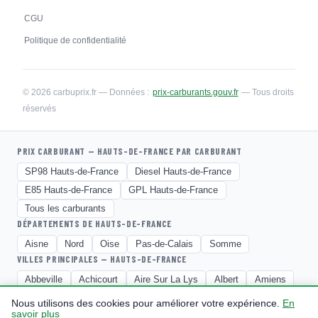
CGU
Politique de confidentialité
© 2026 carbuprix.fr — Données :
prix-carburants.gouv.fr
— Tous droits
réservés
PRIX CARBURANT — HAUTS-DE-FRANCE PAR CARBURANT
SP98 Hauts-de-France
Diesel Hauts-de-France
E85 Hauts-de-France
GPL Hauts-de-France
Tous les carburants
DÉPARTEMENTS DE HAUTS-DE-FRANCE
Aisne
Nord
Oise
Pas-de-Calais
Somme
VILLES PRINCIPALES — HAUTS-DE-FRANCE
Abbeville
Achicourt
Aire Sur La Lys
Albert
Amiens
Anzin
Armentieres
Arques
Arras
Nous utilisons des cookies pour améliorer votre expérience.
En
savoir plus
Aulnoye Lez Valenciennes
Avesnes Sur Helpe
Bailleul