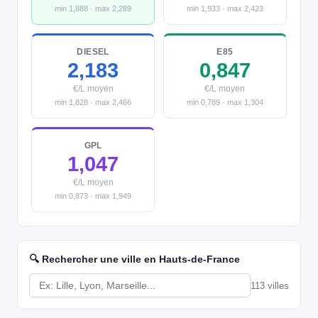
min 1,888 · max 2,289
min 1,933 · max 2,423
DIESEL
E85
2,183
0,847
€/L moyen
€/L moyen
min 1,828 · max 2,466
min 0,789 · max 1,304
GPL
1,047
€/L moyen
min 0,873 · max 1,949
🔍 Rechercher une ville en Hauts-de-France
113 villes