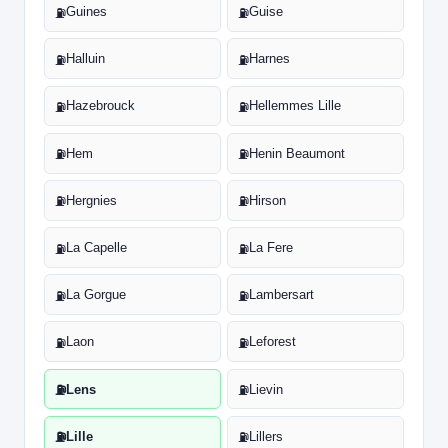
Guines
Guise
⛽
⛽
Halluin
Harnes
⛽
⛽
Hazebrouck
Hellemmes Lille
⛽
⛽
Hem
Henin Beaumont
⛽
⛽
Hergnies
Hirson
⛽
⛽
La Capelle
La Fere
⛽
⛽
La Gorgue
Lambersart
⛽
⛽
Laon
Leforest
⛽
⛽
Lens
Lievin
⛽
⛽
Lille
Lillers
⛽
⛽