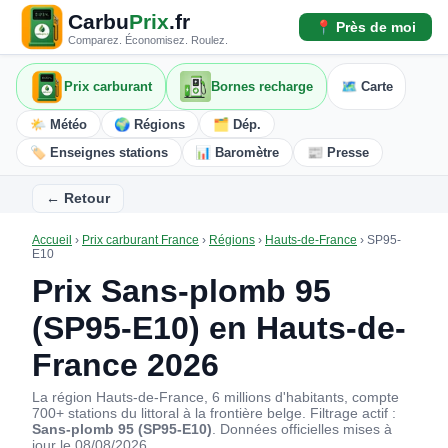
Carbu
Prix
.fr
📍 Près de moi
Comparez. Économisez. Roulez.
Prix carburant
Bornes recharge
🗺️ Carte
🌤️ Météo
🌍 Régions
🗂️ Dép.
🏷️ Enseignes stations
📊 Baromètre
📰 Presse
← Retour
Accueil
›
Prix carburant France
›
Régions
›
Hauts-de-France
›
SP95-
E10
Prix Sans-plomb 95
(SP95-E10) en Hauts-de-
France 2026
La région Hauts-de-France, 6 millions d'habitants, compte
700+ stations du littoral à la frontière belge. Filtrage actif :
Sans-plomb 95 (SP95-E10)
. Données officielles mises à
jour le 08/08/2026.