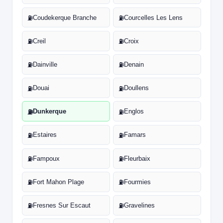
Coudekerque Branche
Courcelles Les Lens
⛽
⛽
Creil
Croix
⛽
⛽
Dainville
Denain
⛽
⛽
Douai
Doullens
⛽
⛽
Dunkerque
Englos
⛽
⛽
Estaires
Famars
⛽
⛽
Fampoux
Fleurbaix
⛽
⛽
Fort Mahon Plage
Fourmies
⛽
⛽
Fresnes Sur Escaut
Gravelines
⛽
⛽