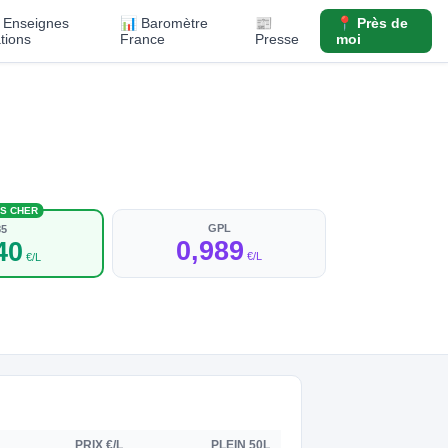
️ Enseignes
📊 Baromètre
📰
📍 Près de
ations
France
Presse
moi
NS CHER
GPL
85
0,989
40
€/L
€/L
PRIX €/L
PLEIN 50L