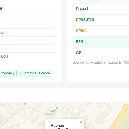
al
Diesel
SP95-E10
SP98
ne
E85
GPL
4:04
Source : prix-carburants.gouv.fr · 0
 Propane)
Automate CB 24/24
×
Auchan