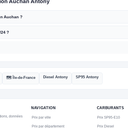
tion Auchan Antony
ion Auchan ?
/24 ?
Diesel Antony
SP95 Antony
🗺️ Île-de-France
NAVIGATION
CARBURANTS
ations, données
Prix par ville
Prix SP95-E10
Prix par département
Prix Diesel