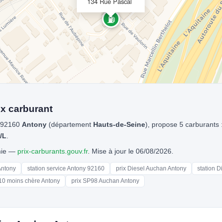
134 Rue Pascal
⛽
x carburant
 92160
Antony
(département
Hauts-de-Seine
), propose 5 carburants 
/L
.
omie —
prix-carburants.gouv.fr
. Mise à jour le 06/08/2026.
Antony
station service Antony 92160
prix Diesel Auchan Antony
station 
10 moins chère Antony
prix SP98 Auchan Antony