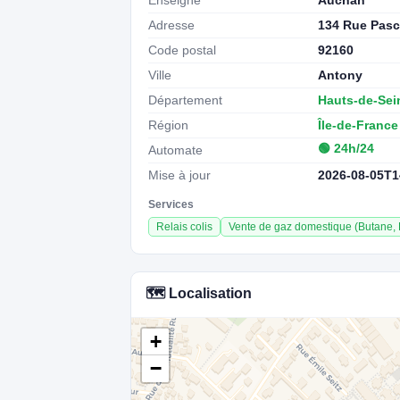
Enseigne
Auchan
Adresse
134 Rue Pasc
Code postal
92160
Ville
Antony
Département
Hauts-de-Sei
Région
Île-de-France
🟢 24h/24
Automate
Mise à jour
2026-08-05T1
Services
Relais colis
Vente de gaz domestique (Butane,
🗺️ Localisation
+
−