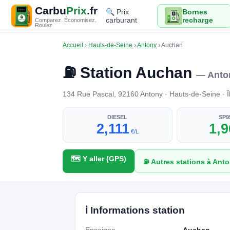
Carbu
Prix
.fr
🔍 Prix
Bornes
carburant
recharge
Comparez. Économisez.
Roulez.
Accueil
›
Hauts-de-Seine
›
Antony
›
Auchan
⛽ Station Auchan
— Anto
134 Rue Pascal, 92160 Antony · Hauts-de-Seine · Îl
DIESEL
SP9
2,111
1,
€/L
🗺️ Y aller (GPS)
⛽ Autres stations à Ant
ℹ️ Informations station