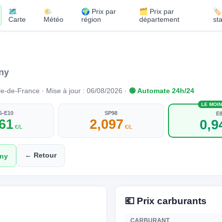
🗺️
🌤️
🌍 Prix par
🗂️ Prix par
🏷
Carte
Météo
région
département
st
ny
e-de-France · Mise à jour : 06/08/2026 ·
🟢 Automate 24h/24
LE MOI
5-E10
SP98
E
961
2,097
0,9
€/L
€/L
← Retour
ony
💶 Prix carburants
CARBURANT