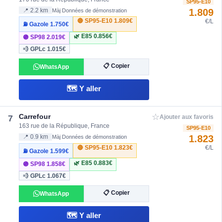
SP95-E10
1.809
📍 2.2 km
Màj Données de démonstration
🔴 SP95-E10
1.809€
€/L
⛽ Gazole
1.750€
🌿 E85
0.856€
🟣 SP98
2.019€
💨 GPLc
1.015€
📋 Copier
WhatsApp
🗺️ Y aller
☆
Carrefour
7
Ajouter aux favoris
163 rue de la République, France
SP95-E10
1.823
📍 0.9 km
Màj Données de démonstration
🔴 SP95-E10
1.823€
€/L
⛽ Gazole
1.599€
🌿 E85
0.883€
🟣 SP98
1.858€
💨 GPLc
1.067€
📋 Copier
WhatsApp
🗺️ Y aller