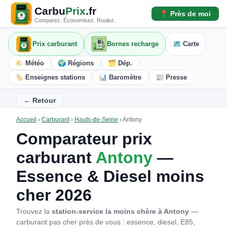
Carbu
Prix
.fr
📍 Près de moi
Comparez. Économisez. Roulez.
Prix carburant
Bornes recharge
🗺️ Carte
🌤️ Météo
🌍 Régions
🗂️ Dép.
🏷️ Enseignes stations
📊 Baromètre
📰 Presse
← Retour
Accueil
›
Carburant
›
Hauts-de-Seine
›
Antony
Comparateur prix
carburant
Antony
—
Essence & Diesel moins
cher 2026
Trouvez la
station-service la moins chère à Antony
—
carburant pas cher près de vous : essence, diesel, E85,