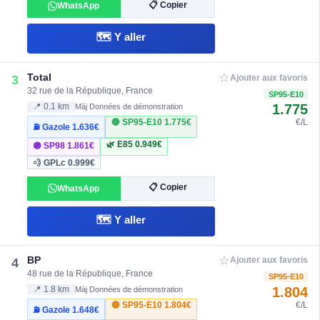
📋 Copier
WhatsApp
🗺️ Y aller
☆
Total
3
Ajouter aux favoris
32 rue de la République, France
SP95-E10
1.775
📍 0.1 km
Màj Données de démonstration
🔴 SP95-E10
1.775€
€/L
⛽ Gazole
1.636€
🌿 E85
0.949€
🟣 SP98
1.861€
💨 GPLc
0.999€
📋 Copier
WhatsApp
🗺️ Y aller
☆
BP
4
Ajouter aux favoris
48 rue de la République, France
SP95-E10
1.804
📍 1.8 km
Màj Données de démonstration
🔴 SP95-E10
1.804€
€/L
⛽ Gazole
1.648€