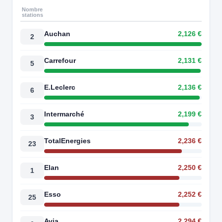
Nombre
stations
Auchan
2,126 €
2
Carrefour
2,131 €
5
E.Leclerc
2,136 €
6
Intermarché
2,199 €
3
TotalEnergies
2,236 €
23
Elan
2,250 €
1
Esso
2,252 €
25
Avia
2,294 €