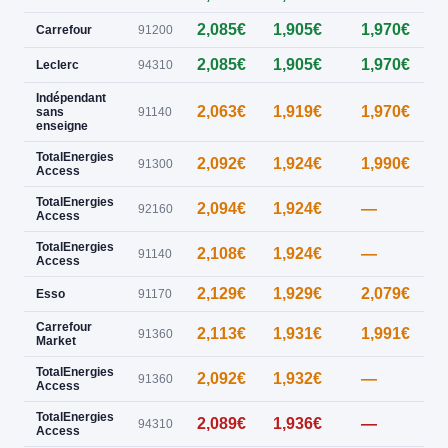
2,085€
1,905€
1,970€
0
Carrefour
91200
2,085€
1,905€
1,970€
Leclerc
94310
Indépendant
2,063€
1,919€
1,970€
sans
91140
enseigne
TotalEnergies
2,092€
1,924€
1,990€
91300
Access
TotalEnergies
2,094€
1,924€
—
92160
Access
TotalEnergies
2,108€
1,924€
—
91140
Access
2,129€
1,929€
2,079€
1
Esso
91170
Carrefour
2,113€
1,931€
1,991€
0
91360
Market
TotalEnergies
2,092€
1,932€
—
0
91360
Access
TotalEnergies
2,089€
1,936€
—
94310
Access