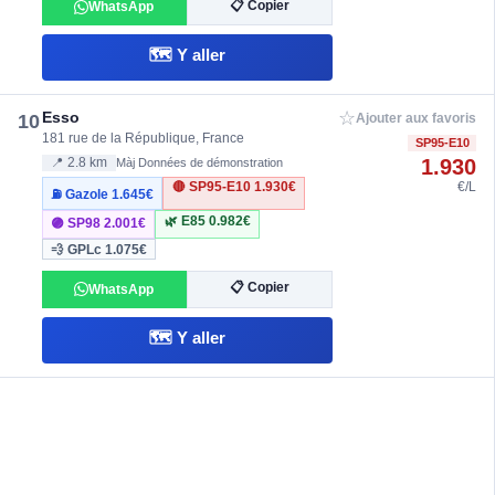
📋 Copier
WhatsApp
🗺️ Y aller
☆
Esso
10
Ajouter aux favoris
181 rue de la République, France
SP95-E10
1.930
📍 2.8 km
Màj Données de démonstration
🔴 SP95-E10
1.930€
€/L
⛽ Gazole
1.645€
🌿 E85
0.982€
🟣 SP98
2.001€
💨 GPLc
1.075€
📋 Copier
WhatsApp
🗺️ Y aller