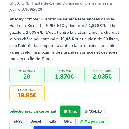
SP98, GPL. Hauts-de-Seine.
Données officielles mises à
jour le
07/08/2026
.
Antony
compte
97 stations-service
référencées dans le
Hauts-de-Seine. Le SP95-E10 y démarre à
1,870 €/L
et le
gazole à
2,035 €/L
. L'écart entre la station la moins chère et
la plus chère peut atteindre
19,95 €
sur un plein de 50 litres,
d'où l'intérêt de comparer avant de faire le plein. Les tarifs
varient selon la proximité des grandes surfaces et des axes
routiers en Île-de-France.
STATIONS
SP95 MIN
DIESEL MIN
20
1,870€
2,035€
ÉCART 50L
19,95€
Sélectionnez un carburant :
SP95-E10
⛽ Tous
SP98
Diesel
E85
GPL
📍 Ma position