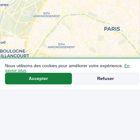
Nous utilisons des cookies pour améliorer votre expérience.
En
savoir plus
Accepter
Refuser
Esso
Shell
1.930€
SP95-E10
Système U
BP
1.809€
SP95-E10