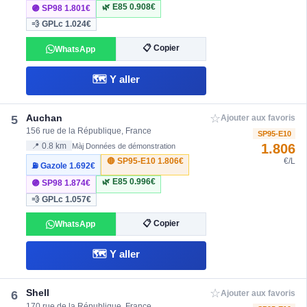
🌿 E85
0.908€
🟣 SP98
1.801€
💨 GPLc
1.024€
📋 Copier
WhatsApp
🗺️ Y aller
☆
Auchan
5
Ajouter aux favoris
156 rue de la République, France
SP95-E10
1.806
📍 0.8 km
Màj Données de démonstration
🔴 SP95-E10
1.806€
€/L
⛽ Gazole
1.692€
🌿 E85
0.996€
🟣 SP98
1.874€
💨 GPLc
1.057€
📋 Copier
WhatsApp
🗺️ Y aller
☆
Shell
6
Ajouter aux favoris
170 rue de la République, France