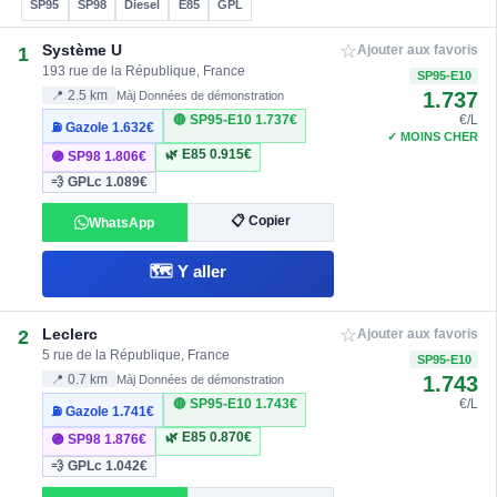
SP95
SP98
Diesel
E85
GPL
☆
Système U
1
Ajouter aux favoris
193 rue de la République, France
SP95-E10
1.737
📍 2.5 km
Màj Données de démonstration
🔴 SP95-E10
1.737€
€/L
⛽ Gazole
1.632€
✓ MOINS CHER
🌿 E85
0.915€
🟣 SP98
1.806€
💨 GPLc
1.089€
📋 Copier
WhatsApp
🗺️ Y aller
☆
Leclerc
2
Ajouter aux favoris
5 rue de la République, France
SP95-E10
1.743
📍 0.7 km
Màj Données de démonstration
🔴 SP95-E10
1.743€
€/L
⛽ Gazole
1.741€
🌿 E85
0.870€
🟣 SP98
1.876€
💨 GPLc
1.042€