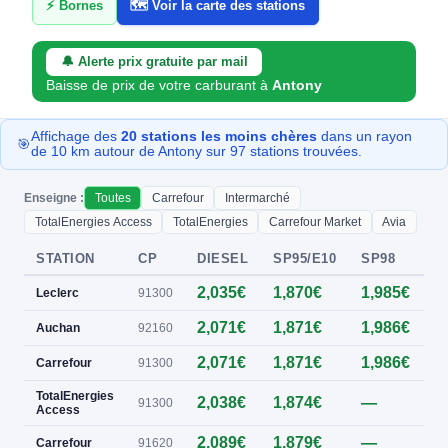
⚡ Bornes
🗺️ Voir la carte des stations
🔔 Alerte prix gratuite par mail
Baisse de prix de votre carburant à
Antony
Affichage des
20 stations les moins chères
dans un rayon
🎯
de 10 km autour de Antony sur 97 stations trouvées.
Enseigne :
Toutes
Carrefour
Intermarché
TotalEnergies Access
TotalEnergies
Carrefour Market
Avia
STATION
CP
DIESEL
SP95/E10
SP98
E
2,035€
1,870€
1,985€
Leclerc
91300
2,071€
1,871€
1,986€
0
Auchan
92160
2,071€
1,871€
1,986€
Carrefour
91300
TotalEnergies
2,038€
1,874€
—
0
91300
Access
2,089€
1,879€
—
Carrefour
91620