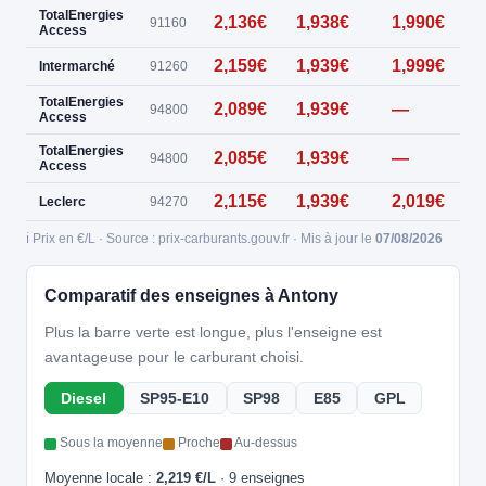
TotalEnergies
2,136€
1,938€
1,990€
0
91160
Access
2,159€
1,939€
1,999€
0
Intermarché
91260
TotalEnergies
2,089€
1,939€
—
0
94800
Access
TotalEnergies
2,085€
1,939€
—
0
94800
Access
2,115€
1,939€
2,019€
Leclerc
94270
ℹ️ Prix en €/L · Source : prix-carburants.gouv.fr · Mis à jour le
07/08/2026
Comparatif des enseignes à Antony
Plus la barre verte est longue, plus l'enseigne est
avantageuse pour le carburant choisi.
Diesel
SP95-E10
SP98
E85
GPL
Sous la moyenne
Proche
Au-dessus
Moyenne locale :
2,219 €/L
· 9 enseignes