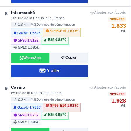
☆
Intermarché
8
Ajouter aux favoris
105 rue de la République, France
SP95-E10
1.833
📍 1.3 km
Màj Données de démonstration
🔴 SP95-E10
1.833€
€/L
⛽ Gazole
1.562€
🌿 E85
0.887€
🟣 SP98
1.812€
💨 GPLc
1.085€
📋 Copier
WhatsApp
🗺️ Y aller
☆
Casino
9
Ajouter aux favoris
65 rue de la République, France
SP95-E10
1.928
📍 2.6 km
Màj Données de démonstration
🔴 SP95-E10
1.928€
€/L
⛽ Gazole
1.766€
🌿 E85
0.957€
🟣 SP98
1.826€
💨 GPLc
1.086€