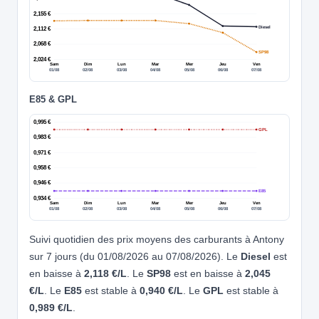
2,155 €
Diesel
2,112 €
2,068 €
SP98
2,024 €
Sam
Dim
Lun
Mar
Mer
Jeu
Ven
01/08
02/08
03/08
04/08
05/08
06/08
07/08
E85 & GPL
0,995 €
GPL
0,983 €
0,971 €
0,958 €
0,946 €
E85
0,934 €
Sam
Dim
Lun
Mar
Mer
Jeu
Ven
01/08
02/08
03/08
04/08
05/08
06/08
07/08
Suivi quotidien des prix moyens des carburants à Antony
sur 7 jours (du 01/08/2026 au 07/08/2026). Le
Diesel
est
en baisse à
2,118 €/L
. Le
SP98
est en baisse à
2,045
€/L
. Le
E85
est stable à
0,940 €/L
. Le
GPL
est stable à
0,989 €/L
.