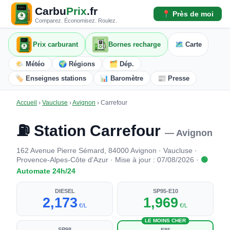
Carbu
Prix
.fr
📍 Près de moi
Comparez. Économisez. Roulez.
Prix carburant
Bornes recharge
🗺️ Carte
🌤️ Météo
🌍 Régions
🗂️ Dép.
🏷️ Enseignes stations
📊 Baromètre
📰 Presse
Accueil
›
Vaucluse
›
Avignon
›
Carrefour
⛽ Station Carrefour
— Avignon
162 Avenue Pierre Sémard, 84000 Avignon · Vaucluse ·
Provence-Alpes-Côte d'Azur · Mise à jour : 07/08/2026 ·
🟢
Automate 24h/24
DIESEL
SP95-E10
2,173
1,969
€/L
€/L
LE MOINS CHER
SP98
E85