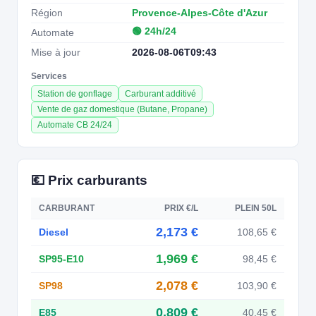
Région
Provence-Alpes-Côte d'Azur
🟢 24h/24
Automate
Mise à jour
2026-08-06T09:43
Services
Station de gonflage
Carburant additivé
Vente de gaz domestique (Butane, Propane)
Automate CB 24/24
💶 Prix carburants
CARBURANT
PRIX €/L
PLEIN 50L
2,173 €
Diesel
108,65 €
1,969 €
SP95-E10
98,45 €
2,078 €
SP98
103,90 €
0,809 €
E85
40,45 €