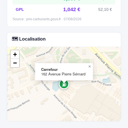
1,042 €
GPL
52,10 €
Source : prix-carburants.gouv.fr · 07/08/2026
🗺️ Localisation
+
−
×
Carrefour
162 Avenue Pierre Sémard
⛽