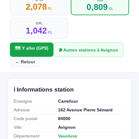
2,078
0,809
€/L
€/L
GPL
1,042
€/L
🗺️ Y aller (GPS)
⛽ Autres stations à Avignon
← Retour
ℹ️ Informations station
Enseigne
Carrefour
Adresse
162 Avenue Pierre Sémard
Code postal
84000
Ville
Avignon
Département
Vaucluse