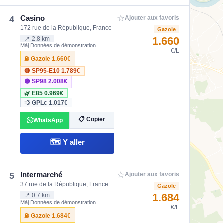
☆
Casino
4
Ajouter aux favoris
172 rue de la République, France
Gazole
1.660
📍 2.8 km
Màj Données de démonstration
€/L
⛽ Gazole
1.660€
🔴 SP95-E10
1.789€
🟣 SP98
2.008€
🌿 E85
0.969€
💨 GPLc
1.017€
📋 Copier
WhatsApp
🗺️ Y aller
☆
Intermarché
5
Ajouter aux favoris
37 rue de la République, France
Gazole
1.684
📍 0.7 km
Màj Données de démonstration
€/L
⛽ Gazole
1.684€