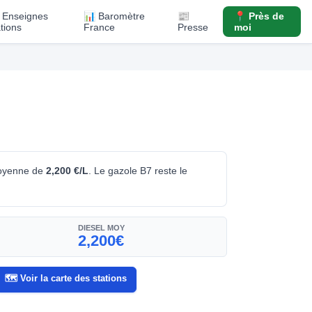
️ Enseignes
📊 Baromètre
📰
📍 Près de
ations
France
Presse
moi
moyenne de
2,200 €/L
. Le gazole B7 reste le
DIESEL MOY
2,200€
🗺️ Voir la carte des stations