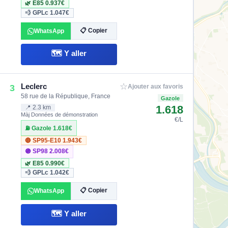
🌿 E85
0.937€
💨 GPLc
1.047€
📋 Copier
WhatsApp
🗺️ Y aller
☆
Leclerc
3
Ajouter aux favoris
58 rue de la République, France
Gazole
1.618
📍 2.3 km
Màj Données de démonstration
€/L
⛽ Gazole
1.618€
🔴 SP95-E10
1.943€
🟣 SP98
2.008€
🌿 E85
0.990€
💨 GPLc
1.042€
📋 Copier
WhatsApp
🗺️ Y aller