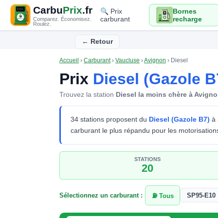
Carbu
Prix
.fr
🔍 Prix
Bornes
carburant
recharge
Comparez. Économisez.
Roulez.
← Retour
Accueil
›
Carburant
›
Vaucluse
›
Avignon
›
Diesel
Prix
Diesel (Gazole B
Trouvez la station
Diesel la moins chère à Avign
34 stations proposent du
Diesel (Gazole B7)
à
carburant le plus répandu pour les motorisations 
STATIONS
20
Sélectionnez un carburant :
SP95-E10
⛽ Tous