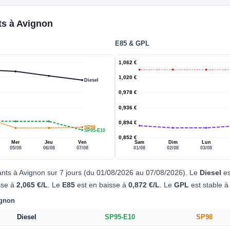
ts à Avignon
E85 & GPL
1,062 €
1,020 €
Diesel
0,978 €
0,936 €
0,894 €
SP98
SP95-E10
0,852 €
Mer
Jeu
Ven
Sam
Dim
Lun
05/08
06/08
07/08
01/08
02/08
03/08
ants à Avignon sur 7 jours (du 01/08/2026 au 07/08/2026). Le
Diesel
es
sse à
2,065 €/L
. Le
E85
est en baisse à
0,872 €/L
. Le
GPL
est stable 
ignon
Diesel
SP95-E10
SP98