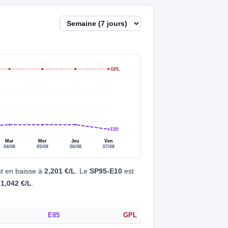
GPL
E85
Mar
Mer
Jeu
Ven
04/08
05/08
06/08
07/08
t en baisse à
2,201 €/L
. Le
SP95-E10
est
à
1,042 €/L
.
E85
GPL