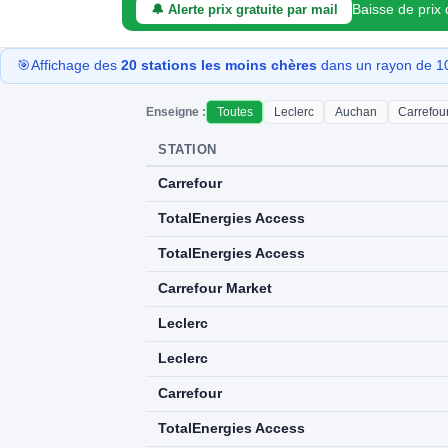
Baisse de prix
🔔 Alerte prix gratuite par mail
🎯
Affichage des
20 stations les moins chères
dans un rayon de 10
Enseigne :
Toutes
Leclerc
Auchan
Carrefou
STATION
Carrefour
TotalEnergies Access
TotalEnergies Access
Carrefour Market
Leclerc
Leclerc
Carrefour
TotalEnergies Access