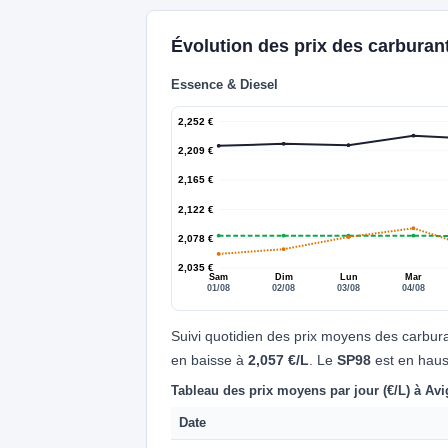
Évolution des prix des carburan
Essence & Diesel
2,252 €
2,209 €
2,165 €
2,122 €
2,078 €
2,035 €
Sam
Dim
Lun
Mar
01/08
02/08
03/08
04/08
Suivi quotidien des prix moyens des carbur
en baisse à
2,057 €/L
. Le
SP98
est en hau
Tableau des prix moyens par jour (€/L) à Av
Date