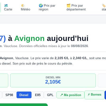
🗺️
🌤️
🌍 Prix par
🗂️ Prix par
🏷
Carte
Météo
région
département
st
7)
à
Avignon
aujourd'hui
on
. Vaucluse.
Données officielles mises à jour le
08/08/2026
.
Avignon
, Vaucluse. Le prix varie de
2,105 €/L
à
2,340 €/L
, soit une 
diesel. Son prix suit de près le cours du pétrole.
DIESEL MIN
2,105€
⚡ Bornes
SP98
Diesel
E85
GPL
📍 Ma position