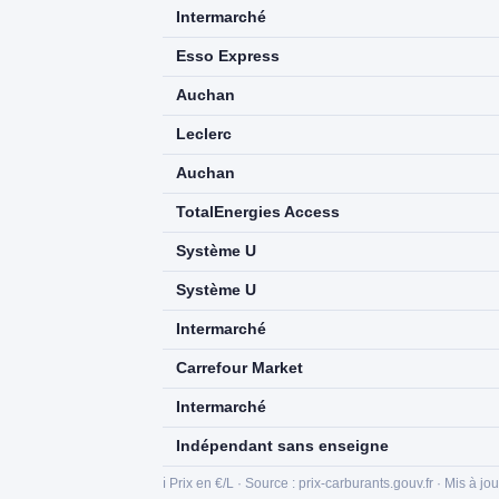
Intermarché
Esso Express
Auchan
Leclerc
Auchan
TotalEnergies Access
Système U
Système U
Intermarché
Carrefour Market
Intermarché
Indépendant sans enseigne
ℹ️ Prix en €/L · Source : prix-carburants.gouv.fr · Mis à jo