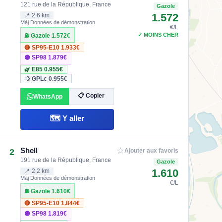
121 rue de la République, France
Gazole
1.572
📍 2.6 km
Màj Données de démonstration
€/L
✓ MOINS CHER
⛽ Gazole
1.572€
🔴 SP95-E10
1.933€
🟣 SP98
1.879€
🌿 E85
0.955€
💨 GPLc
0.955€
📋 Copier
WhatsApp
🗺️ Y aller
☆
Shell
2
Ajouter aux favoris
191 rue de la République, France
Gazole
1.610
📍 2.2 km
Màj Données de démonstration
€/L
⛽ Gazole
1.610€
🔴 SP95-E10
1.844€
🟣 SP98
1.819€