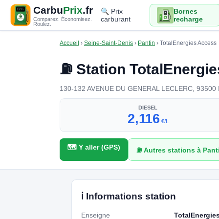
Carbu
Prix
.fr
🔍 Prix
Bornes
carburant
recharge
Comparez. Économisez.
Roulez.
Accueil
›
Seine-Saint-Denis
›
Pantin
›
TotalEnergies Access
⛽ Station TotalEnergi
130-132 AVENUE DU GENERAL LECLERC, 93500 Pantin
DIESEL
2,116
€/L
🗺️ Y aller (GPS)
⛽ Autres stations à Pant
ℹ️ Informations station
Enseigne
TotalEnergie