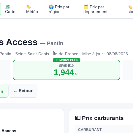
🗺️
🌤️
🌍 Prix par
🗂️ Prix par
🏷
Carte
Météo
région
département
st
es Access
— Pantin
 · Seine-Saint-Denis · Île-de-France · Mise à jour : 08/08/2026
LE MOINS CHER
SP95-E10
1,944
€/L
← Retour
in
💶 Prix carburants
CARBURANT
s Access