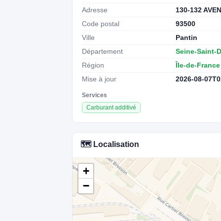
Adresse
130-132 AV
Code postal
93500
Ville
Pantin
Département
Seine-Saint-
Région
Île-de-France
Mise à jour
2026-08-07T0
Services
Carburant additivé
🗺️ Localisation
+
−