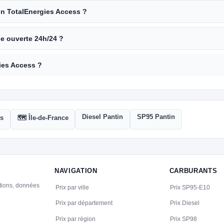
ion TotalEnergies Access ?
le ouverte 24h/24 ?
ies Access ?
Diesel Pantin
SP95 Pantin
is
🗺️ Île-de-France
NAVIGATION
CARBURANTS
ations, données
Prix par ville
Prix SP95-E10
Prix par département
Prix Diesel
Prix par région
Prix SP98