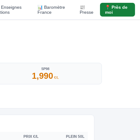
️ Enseignes
📊 Baromètre
📰
📍 Près de
ations
France
Presse
moi
SP98
1,990
€/L
PRIX €/L
PLEIN 50L