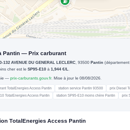
⛽
à Pantin — Prix carburant
0-132 AVENUE DU GENERAL LECLERC
, 93500
Pantin
(départemen
oins cher est le
SP95-E10
à
1,944 €/L
.
omie —
prix-carburants.gouv.fr
. Mise à jour le 08/08/2026.
urant TotalEnergies Access Pantin
station service Pantin 93500
prix Diesel 
10 TotalEnergies Access Pantin
station SP95-E10 moins chère Pantin
prix 
ion TotalEnergies Access Pantin