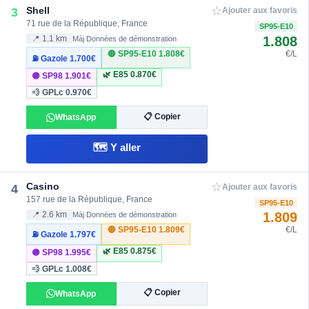
☆
Shell
3
Ajouter aux favoris
71 rue de la République, France
SP95-E10
1.808
📍 1.1 km
Màj Données de démonstration
🔴 SP95-E10
1.808€
€/L
⛽ Gazole
1.700€
🌿 E85
0.870€
🟣 SP98
1.901€
💨 GPLc
0.970€
📋 Copier
WhatsApp
🗺️ Y aller
☆
Casino
4
Ajouter aux favoris
157 rue de la République, France
SP95-E10
1.809
📍 2.6 km
Màj Données de démonstration
🔴 SP95-E10
1.809€
€/L
⛽ Gazole
1.797€
🌿 E85
0.875€
🟣 SP98
1.995€
💨 GPLc
1.008€
📋 Copier
WhatsApp