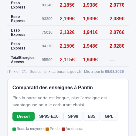
Esso
2,185€
1,938€
2,077€
93140
Express
Esso
2,199€
1,939€
2,089€
93300
Express
Esso
2,132€
1,941€
2,076€
75010
Express
Esso
2,150€
1,948€
2,028€
0
94170
Express
TotalEnergies
2,115€
1,949€
—
0
95500
Access
ℹ️ Prix en €/L · Source : prix-carburants.gouv.fr · Mis à jour le
09/08/2026
Comparatif des enseignes à Pantin
Plus la barre verte est longue, plus l'enseigne est
avantageuse pour le carburant choisi.
Diesel
SP95-E10
SP98
E85
GPL
Sous la moyenne
Proche
Au-dessus