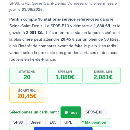
SP98, GPL. Seine-Saint-Denis.
Données officielles mises à
jour le
09/08/2026
.
Pantin
compte
96 stations-service
référencées dans le
Seine-Saint-Denis. Le SP95-E10 y démarre à
1,880 €/L
et le
gazole à
2,081 €/L
. L'écart entre la station la moins chère et
la plus chère peut atteindre
20,45 €
sur un plein de 50 litres,
d'où l'intérêt de comparer avant de faire le plein. Les tarifs
varient selon la proximité des grandes surfaces et des axes
routiers en Île-de-France.
STATIONS
SP95 MIN
DIESEL MIN
20
1,880€
2,081€
ÉCART 50L
20,45€
Sélectionnez un carburant :
SP95-E10
⛽ Tous
SP98
Diesel
E85
GPL
📍 Ma position