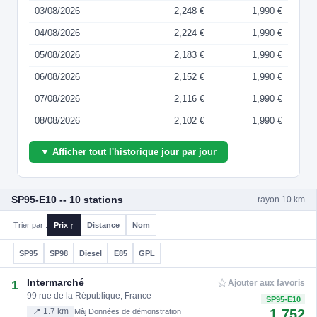
03/08/2026
2,248 €
1,990 €
04/08/2026
2,224 €
1,990 €
05/08/2026
2,183 €
1,990 €
06/08/2026
2,152 €
1,990 €
07/08/2026
2,116 €
1,990 €
08/08/2026
2,102 €
1,990 €
▼ Afficher tout l'historique jour par jour
SP95-E10 -- 10 stations
rayon 10 km
Trier par :
Prix ↑
Distance
Nom
SP95
SP98
Diesel
E85
GPL
☆
Intermarché
1
Ajouter aux favoris
99 rue de la République, France
SP95-E10
1.752
📍 1.7 km
Màj Données de démonstration