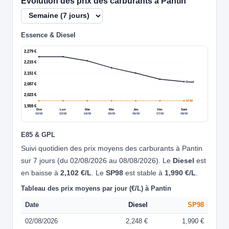
Évolution des prix des carburants à Pantin
Essence & Diesel
2,279 €
2,215 €
2,151 €
Diesel
2,087 €
2,023 €
SP98
1,959 €
Dim
Lun
Mar
Mer
Jeu
Ven
Sam
02/08
03/08
04/08
05/08
06/08
07/08
08/08
E85 & GPL
Suivi quotidien des prix moyens des carburants à Pantin
sur 7 jours (du 02/08/2026 au 08/08/2026). Le
Diesel
est
en baisse à
2,102 €/L
. Le
SP98
est stable à
1,990 €/L
.
Tableau des prix moyens par jour (€/L) à Pantin
Date
Diesel
SP98
02/08/2026
2,248 €
1,990 €