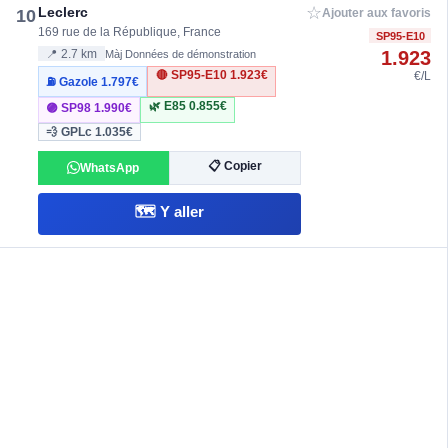
☆
Leclerc
10
Ajouter aux favoris
169 rue de la République, France
SP95-E10
1.923
📍 2.7 km
Màj Données de démonstration
🔴 SP95-E10
1.923€
€/L
⛽ Gazole
1.797€
🌿 E85
0.855€
🟣 SP98
1.990€
💨 GPLc
1.035€
📋 Copier
WhatsApp
🗺️ Y aller