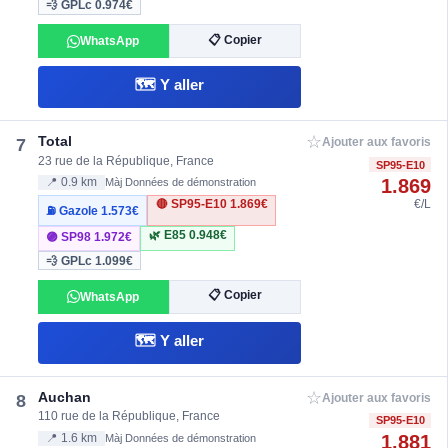
💨 GPLc
0.974€
📋 Copier
WhatsApp
🗺️ Y aller
☆
Total
7
Ajouter aux favoris
23 rue de la République, France
SP95-E10
1.869
📍 0.9 km
Màj Données de démonstration
🔴 SP95-E10
1.869€
€/L
⛽ Gazole
1.573€
🌿 E85
0.948€
🟣 SP98
1.972€
💨 GPLc
1.099€
📋 Copier
WhatsApp
🗺️ Y aller
☆
Auchan
8
Ajouter aux favoris
110 rue de la République, France
SP95-E10
1.881
📍 1.6 km
Màj Données de démonstration