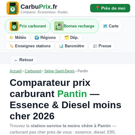
Carbu
Prix
.fr
📍 Près de moi
Comparez. Économisez. Roulez.
Prix carburant
Bornes recharge
🗺️ Carte
🌤️ Météo
🌍 Régions
🗂️ Dép.
🏷️ Enseignes stations
📊 Baromètre
📰 Presse
← Retour
Accueil
›
Carburant
›
Seine-Saint-Denis
›
Pantin
Comparateur prix
carburant
Pantin
—
Essence & Diesel moins
cher 2026
Trouvez la
station-service la moins chère à Pantin
—
carburant pas cher près de vous : essence, diesel, E85,