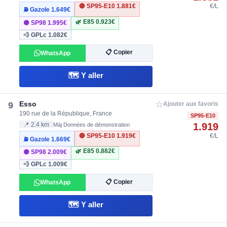
🔴 SP95-E10
1.881€
€/L
⛽ Gazole
1.649€
🌿 E85
0.923€
🟣 SP98
1.995€
💨 GPLc
1.082€
📋 Copier
WhatsApp
🗺️ Y aller
☆
Esso
9
Ajouter aux favoris
190 rue de la République, France
SP95-E10
1.919
📍 2.4 km
Màj Données de démonstration
🔴 SP95-E10
1.919€
€/L
⛽ Gazole
1.669€
🌿 E85
0.882€
🟣 SP98
2.009€
💨 GPLc
1.009€
📋 Copier
WhatsApp
🗺️ Y aller