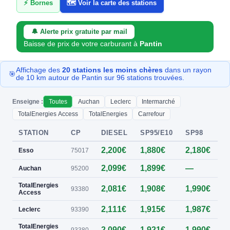
⚡ Bornes
🗺️ Voir la carte des stations
🔔 Alerte prix gratuite par mail
Baisse de prix de votre carburant à
Pantin
Affichage des
20 stations les moins chères
dans un rayon
🎯
de 10 km autour de Pantin sur 96 stations trouvées.
Enseigne :
Toutes
Auchan
Leclerc
Intermarché
TotalEnergies Access
TotalEnergies
Carrefour
STATION
CP
DIESEL
SP95/E10
SP98
E
2,200€
1,880€
2,180€
Esso
75017
2,099€
1,899€
—
0
Auchan
95200
TotalEnergies
2,081€
1,908€
1,990€
0
93380
Access
2,111€
1,915€
1,987€
Leclerc
93390
TotalEnergies
2,090€
1,921€
1,990€
0