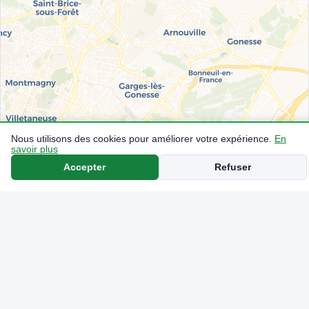
Nous utilisons des cookies pour améliorer votre expérience.
En
savoir plus
Accepter
Refuser
Casino
BP
1.809€
SP95-E10
1.823€
SP95-E10
Intermarché
📍 Pantin
Shell
Total
1.752€
SP95-E10
Auchan
1.808€
SP95-E10