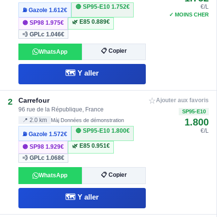
🔴 SP95-E10
1.752€
€/L
⛽ Gazole
1.612€
✓ MOINS CHER
🌿 E85
0.889€
🟣 SP98
1.975€
💨 GPLc
1.046€
📋 Copier
WhatsApp
🗺️ Y aller
☆
Carrefour
2
Ajouter aux favoris
96 rue de la République, France
SP95-E10
1.800
📍 2.0 km
Màj Données de démonstration
🔴 SP95-E10
1.800€
€/L
⛽ Gazole
1.572€
🌿 E85
0.951€
🟣 SP98
1.929€
💨 GPLc
1.068€
📋 Copier
WhatsApp
🗺️ Y aller