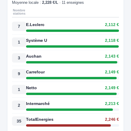
Moyenne locale :
2,228 €/L
· 11 enseignes
Nombre
stations
E.Leclerc
2,112 €
7
Système U
2,118 €
1
Auchan
2,143 €
3
Carrefour
2,149 €
9
Netto
2,149 €
1
Intermarché
2,213 €
2
TotalEnergies
2,246 €
35