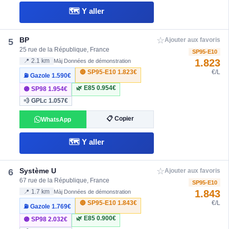
🗺️ Y aller
☆
BP
5
Ajouter aux favoris
25 rue de la République, France
SP95-E10
1.823
📍 2.1 km
Màj Données de démonstration
🔴 SP95-E10
1.823€
€/L
⛽ Gazole
1.590€
🌿 E85
0.954€
🟣 SP98
1.954€
💨 GPLc
1.057€
📋 Copier
WhatsApp
🗺️ Y aller
☆
Système U
6
Ajouter aux favoris
67 rue de la République, France
SP95-E10
1.843
📍 1.7 km
Màj Données de démonstration
🔴 SP95-E10
1.843€
€/L
⛽ Gazole
1.769€
🌿 E85
0.900€
🟣 SP98
2.032€