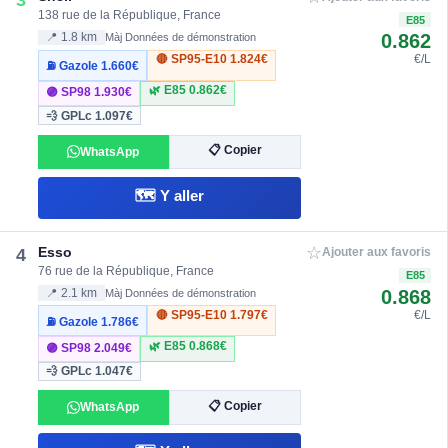
138 rue de la République, France
E85
0.862
📍 1.8 km
Màj Données de démonstration
🔴 SP95-E10
1.824€
€/L
⛽ Gazole
1.660€
🌿 E85
0.862€
🟣 SP98
1.930€
💨 GPLc
1.097€
📋 Copier
WhatsApp
🗺️ Y aller
☆
Esso
4
Ajouter aux favoris
76 rue de la République, France
E85
0.868
📍 2.1 km
Màj Données de démonstration
🔴 SP95-E10
1.797€
€/L
⛽ Gazole
1.786€
🌿 E85
0.868€
🟣 SP98
2.049€
💨 GPLc
1.047€
📋 Copier
WhatsApp