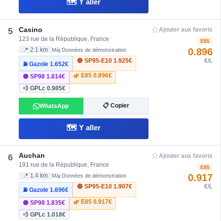
🗺️ Y aller
☆
Casino
5
Ajouter aux favoris
123 rue de la République, France
E85
0.896
📍 2.1 km
Màj Données de démonstration
🔴 SP95-E10
1.925€
€/L
⛽ Gazole
1.652€
🌿 E85
0.896€
🟣 SP98
1.814€
💨 GPLc
0.985€
📋 Copier
WhatsApp
🗺️ Y aller
☆
Auchan
6
Ajouter aux favoris
191 rue de la République, France
E85
0.917
📍 1.4 km
Màj Données de démonstration
🔴 SP95-E10
1.907€
€/L
⛽ Gazole
1.696€
🌿 E85
0.917€
🟣 SP98
1.835€
💨 GPLc
1.018€