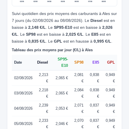
02/08
03/08
04/08
05/08
06/08
07/08
08/08
Suivi quotidien des prix moyens des carburants à Ales sur
7 jours (du 02/08/2026 au 08/08/2026). Le
Diesel
est en
baisse à
2,148 €/L
. Le
SP95-E10
est en baisse à
2,026
€/L
. Le
SP98
est en baisse à
2,025 €/L
. Le
E85
est en
baisse à
0,835 €/L
. Le
GPL
est en hausse à
0,995 €/L
.
Tableau des prix moyens par jour (€/L) à Ales
SP95-
Date
Diesel
SP98
E85
GPL
E10
2,213
2,081
0,838
0,949
02/08/2026
2,065 €
€
€
€
€
2,218
2,084
0,838
0,949
03/08/2026
2,065 €
€
€
€
€
2,239
2,071
0,837
0,949
04/08/2026
2,053 €
€
€
€
€
2,233
2,070
0,837
0,949
05/08/2026
2,046 €
€
€
€
€