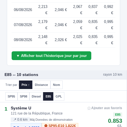
2,213
2,067
0,837
0,992
06/08/2026
2,046 €
€
€
€
€
2,179
2,059
0,835
0,995
07/08/2026
2,046 €
€
€
€
€
2,148
2,025
0,835
0,995
08/08/2026
2,026 €
€
€
€
€
▼ Afficher tout l'historique jour par jour
E85 -- 10 stations
rayon 10 km
Trier par :
Prix ↑
Distance
Nom
SP95
SP98
Diesel
E85
GPL
☆
Système U
1
Ajouter aux favoris
121 rue de la République, France
E85
0.853
📍 0.6 km
Màj Données de démonstration
🔴 SP95-E10
1.822€
€/L