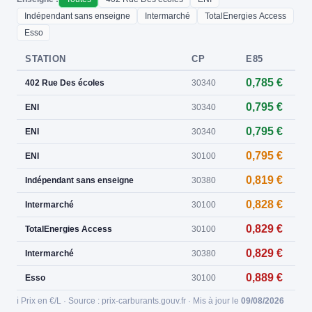
Indépendant sans enseigne
Intermarché
TotalEnergies Access
Esso
STATION
CP
E85
0,785 €
402 Rue Des écoles
30340
0,795 €
ENI
30340
0,795 €
ENI
30340
0,795 €
ENI
30100
0,819 €
Indépendant sans enseigne
30380
0,828 €
Intermarché
30100
0,829 €
TotalEnergies Access
30100
0,829 €
Intermarché
30380
0,889 €
Esso
30100
ℹ️ Prix en €/L · Source : prix-carburants.gouv.fr · Mis à jour le
09/08/2026