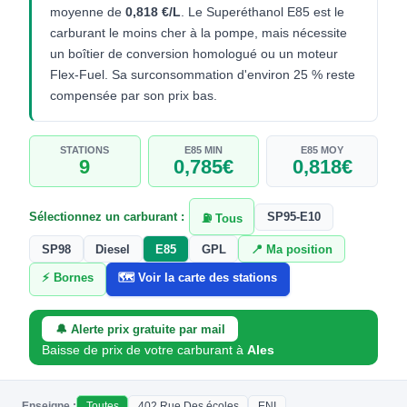
moyenne de
0,818 €/L
. Le Superéthanol E85 est le
carburant le moins cher à la pompe, mais nécessite
un boîtier de conversion homologué ou un moteur
Flex-Fuel. Sa surconsommation d'environ 25 % reste
compensée par son prix bas.
STATIONS
E85 MIN
E85 MOY
9
0,785€
0,818€
Sélectionnez un carburant :
SP95-E10
⛽ Tous
SP98
Diesel
E85
GPL
📍 Ma position
⚡ Bornes
🗺️ Voir la carte des stations
🔔 Alerte prix gratuite par mail
Baisse de prix de votre carburant à
Ales
Enseigne :
Toutes
402 Rue Des écoles
ENI