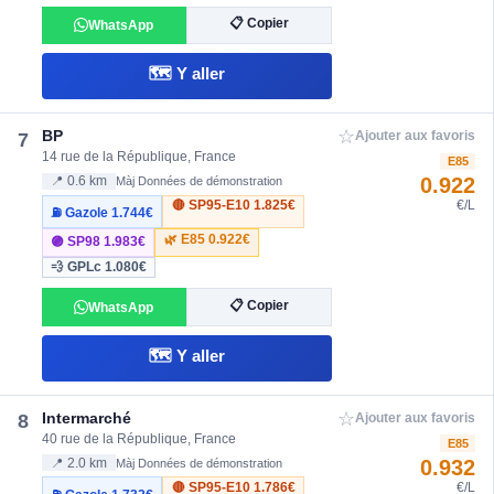
📋 Copier
WhatsApp
🗺️ Y aller
☆
BP
7
Ajouter aux favoris
14 rue de la République, France
E85
0.922
📍 0.6 km
Màj Données de démonstration
🔴 SP95-E10
1.825€
€/L
⛽ Gazole
1.744€
🌿 E85
0.922€
🟣 SP98
1.983€
💨 GPLc
1.080€
📋 Copier
WhatsApp
🗺️ Y aller
☆
Intermarché
8
Ajouter aux favoris
40 rue de la République, France
E85
0.932
📍 2.0 km
Màj Données de démonstration
🔴 SP95-E10
1.786€
€/L