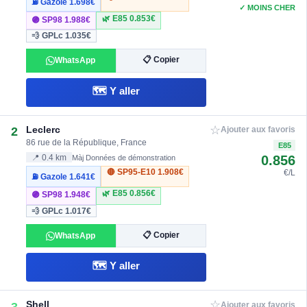
⛽ Gazole
1.698€
✓ MOINS CHER
🌿 E85
0.853€
🟣 SP98
1.988€
💨 GPLc
1.035€
📋 Copier
WhatsApp
🗺️ Y aller
☆
Leclerc
2
Ajouter aux favoris
86 rue de la République, France
E85
0.856
📍 0.4 km
Màj Données de démonstration
🔴 SP95-E10
1.908€
€/L
⛽ Gazole
1.641€
🌿 E85
0.856€
🟣 SP98
1.948€
💨 GPLc
1.017€
📋 Copier
WhatsApp
🗺️ Y aller
☆
Shell
3
Ajouter aux favoris