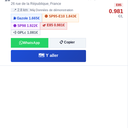
26 rue de la République, France
E85
0.981
📍 2.8 km
Màj Données de démonstration
🔴 SP95-E10
1.843€
€/L
⛽ Gazole
1.665€
🌿 E85
0.981€
🟣 SP98
1.922€
💨 GPLc
1.081€
📋 Copier
WhatsApp
🗺️ Y aller