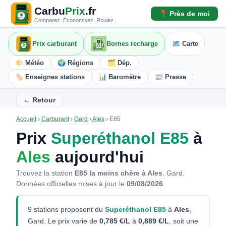
Carbu
Prix
.fr
📍 Près de moi
Comparez. Économisez. Roulez.
Prix carburant
Bornes recharge
🗺️ Carte
🌤️ Météo
🌍 Régions
🗂️ Dép.
🏷️ Enseignes stations
📊 Baromètre
📰 Presse
← Retour
Accueil
›
Carburant
›
Gard
›
Ales
›
E85
Prix
Superéthanol E85
à
Ales
aujourd'hui
Trouvez la station
E85 la moins chère à Ales
. Gard.
Données officielles mises à jour le
09/08/2026
.
9 stations proposent du
Superéthanol E85
à
Ales
,
Gard. Le prix varie de
0,785 €/L
à
0,889 €/L
, soit une