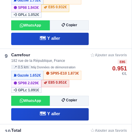
⛽ Gazole
1.732€
🌿 E85
0.932€
🟣 SP98
1.943€
💨 GPLc
1.052€
📋 Copier
WhatsApp
🗺️ Y aller
☆
Carrefour
9
Ajouter aux favoris
182 rue de la République, France
E85
0.951
📍 0.5 km
Màj Données de démonstration
🔴 SP95-E10
1.873€
€/L
⛽ Gazole
1.652€
🌿 E85
0.951€
🟣 SP98
2.029€
💨 GPLc
1.091€
📋 Copier
WhatsApp
🗺️ Y aller
☆
Total
10
Ajouter aux favoris