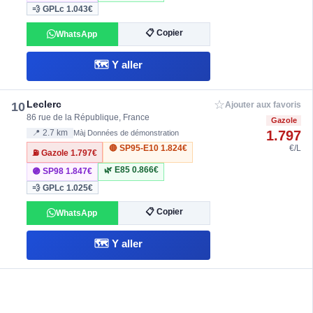
💨 GPLc
1.043€
📋 Copier
WhatsApp
🗺️ Y aller
☆
Leclerc
10
Ajouter aux favoris
86 rue de la République, France
Gazole
1.797
📍 2.7 km
Màj Données de démonstration
🔴 SP95-E10
1.824€
€/L
⛽ Gazole
1.797€
🌿 E85
0.866€
🟣 SP98
1.847€
💨 GPLc
1.025€
📋 Copier
WhatsApp
🗺️ Y aller