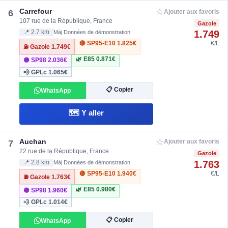
☆
Carrefour
6
Ajouter aux favoris
107 rue de la République, France
Gazole
1.749
📍 2.7 km
Màj Données de démonstration
🔴 SP95-E10
1.825€
€/L
⛽ Gazole
1.749€
🌿 E85
0.871€
🟣 SP98
2.036€
💨 GPLc
1.065€
📋 Copier
WhatsApp
🗺️ Y aller
☆
Auchan
7
Ajouter aux favoris
22 rue de la République, France
Gazole
1.763
📍 2.8 km
Màj Données de démonstration
🔴 SP95-E10
1.940€
€/L
⛽ Gazole
1.763€
🌿 E85
0.980€
🟣 SP98
1.960€
💨 GPLc
1.014€
📋 Copier
WhatsApp