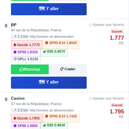
🗺️ Y aller
☆
BP
8
Ajouter aux favoris
94 rue de la République, France
Gazole
1.777
📍 1.3 km
Màj Données de démonstration
🔴 SP95-E10
1.802€
€/L
⛽ Gazole
1.777€
🌿 E85
0.907€
🟣 SP98
1.932€
💨 GPLc
1.012€
📋 Copier
WhatsApp
🗺️ Y aller
☆
Casino
9
Ajouter aux favoris
47 rue de la République, France
Gazole
1.795
📍 2.6 km
Màj Données de démonstration
🔴 SP95-E10
1.742€
€/L
⛽ Gazole
1.795€
🌿 E85
0.883€
🟣 SP98
1.980€