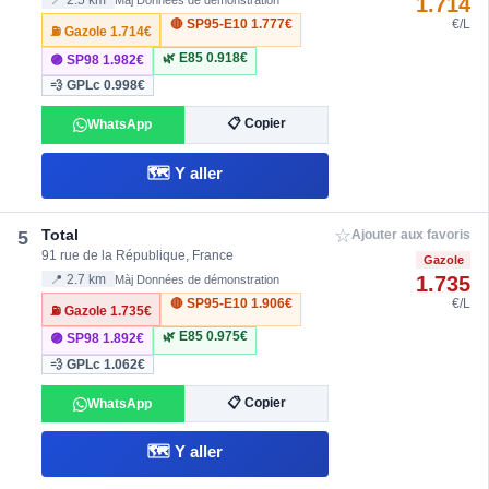
1.714
📍 2.5 km
Màj Données de démonstration
🔴 SP95-E10
1.777€
€/L
⛽ Gazole
1.714€
🌿 E85
0.918€
🟣 SP98
1.982€
💨 GPLc
0.998€
📋 Copier
WhatsApp
🗺️ Y aller
☆
Total
5
Ajouter aux favoris
91 rue de la République, France
Gazole
1.735
📍 2.7 km
Màj Données de démonstration
🔴 SP95-E10
1.906€
€/L
⛽ Gazole
1.735€
🌿 E85
0.975€
🟣 SP98
1.892€
💨 GPLc
1.062€
📋 Copier
WhatsApp
🗺️ Y aller