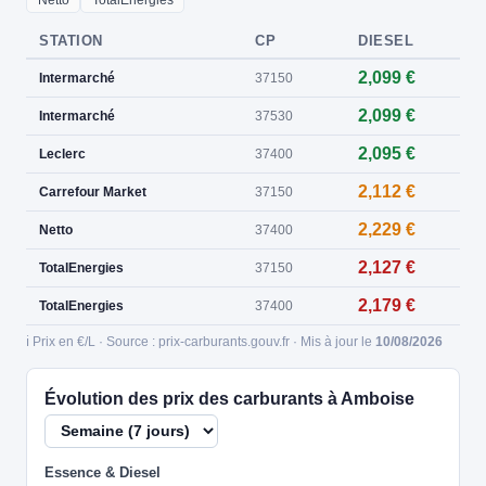
Netto
TotalEnergies
STATION
CP
DIESEL
2,099 €
Intermarché
37150
2,099 €
Intermarché
37530
2,095 €
Leclerc
37400
2,112 €
Carrefour Market
37150
2,229 €
Netto
37400
2,127 €
TotalEnergies
37150
2,179 €
TotalEnergies
37400
ℹ️ Prix en €/L · Source : prix-carburants.gouv.fr · Mis à jour le
10/08/2026
Évolution des prix des carburants à Amboise
Essence & Diesel