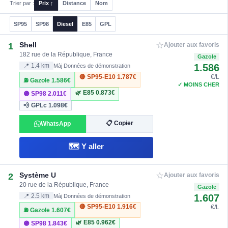
Trier par :
Prix ↑
Distance
Nom
SP95
SP98
Diesel
E85
GPL
☆
Shell
1
Ajouter aux favoris
182 rue de la République, France
Gazole
1.586
📍 1.4 km
Màj Données de démonstration
🔴 SP95-E10
1.787€
€/L
⛽ Gazole
1.586€
✓ MOINS CHER
🌿 E85
0.873€
🟣 SP98
2.011€
💨 GPLc
1.098€
📋 Copier
WhatsApp
🗺️ Y aller
☆
Système U
2
Ajouter aux favoris
20 rue de la République, France
Gazole
1.607
📍 2.5 km
Màj Données de démonstration
🔴 SP95-E10
1.916€
€/L
⛽ Gazole
1.607€
🌿 E85
0.962€
🟣 SP98
1.843€