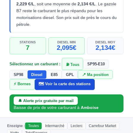
2,229 €/L
, soit une moyenne de
2,134 €/L
. Le gazole
B7 reste le carburant le plus répandu pour les
motorisations diesel. Son prix suit de près le cours du
pétrole.
STATIONS
DIESEL MIN
DIESEL MOY
7
2,095€
2,134€
Sélectionnez un carburant :
SP95-E10
⛽ Tous
SP98
Diesel
E85
GPL
📍 Ma position
⚡ Bornes
🗺️ Voir la carte des stations
🔔 Alerte prix gratuite par mail
Baisse de prix de votre carburant à
Amboise
Enseigne :
Toutes
Intermarché
Leclerc
Carrefour Market