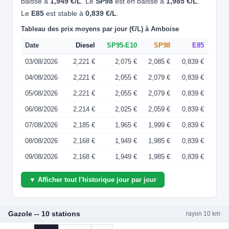
baisse à
1,949 €/L
. Le
SP98
est en baisse à
1,985 €/L
.
Le
E85
est stable à
0,839 €/L
.
Tableau des prix moyens par jour (€/L) à Amboise
Date
Diesel
SP95-E10
SP98
E85
03/08/2026
2,221 €
2,075 €
2,085 €
0,839 €
04/08/2026
2,221 €
2,055 €
2,079 €
0,839 €
05/08/2026
2,221 €
2,055 €
2,079 €
0,839 €
06/08/2026
2,214 €
2,025 €
2,059 €
0,839 €
07/08/2026
2,185 €
1,965 €
1,999 €
0,839 €
08/08/2026
2,168 €
1,949 €
1,985 €
0,839 €
09/08/2026
2,168 €
1,949 €
1,985 €
0,839 €
▼ Afficher tout l'historique jour par jour
Gazole -- 10 stations
rayon 10 km