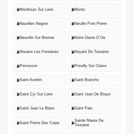
Montlouis Sur Loire
Monts
⛽
⛽
Nazelles Negron
Neuille Pont Pierre
⛽
⛽
Neuville Sur Brenne
Notre Dame D Oe
⛽
⛽
Nouans Les Fontaines
Noyant De Touraine
⛽
⛽
Perrusson
Preuilly Sur Claise
⛽
⛽
Saint Avertin
Saint Branchs
⛽
⛽
Saint Cyr Sur Loire
Saint Jean De Braye
⛽
⛽
Saint Jean Le Blanc
Saint Pain
⛽
⛽
Sainte Maure De
Saint Pierre Des Corps
⛽
⛽
Touraine