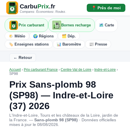
Carbu
Prix
.fr
📍 Près de moi
Comparez. Économisez. Roulez.
Prix carburant
Bornes recharge
🗺️ Carte
🌤️ Météo
🌍 Régions
🗂️ Dép.
🏷️ Enseignes stations
📊 Baromètre
📰 Presse
← Retour
Accueil
›
Prix carburant France
›
Centre-Val de Loire
›
Indre-et-Loire
›
SP98
Prix Sans-plomb 98
(SP98) — Indre-et-Loire
(37) 2026
L'Indre-et-Loire, Tours et les châteaux de la Loire, jardin de
la France. —
Sans-plomb 98 (SP98)
· Données officielles
mises à jour le 08/08/2026.