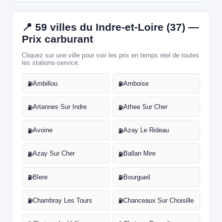
📍 59 villes du Indre-et-Loire (37) —
Prix carburant
Cliquez sur une ville pour voir les prix en temps réel de toutes
les stations-service.
Ambillou
Amboise
⛽
⛽
Artannes Sur Indre
Athee Sur Cher
⛽
⛽
Avoine
Azay Le Rideau
⛽
⛽
Azay Sur Cher
Ballan Mire
⛽
⛽
Blere
Bourgueil
⛽
⛽
Chambray Les Tours
Chanceaux Sur Choisille
⛽
⛽