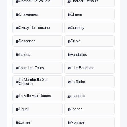
Chateau La Valliere
Chateau Renault
⛽
⛽
Chaveignes
Chinon
⛽
⛽
Civray De Touraine
Cormery
⛽
⛽
Descartes
Druye
⛽
⛽
Esvres
Fondettes
⛽
⛽
Joue Les Tours
L Le Bouchard
⛽
⛽
La Membrolle Sur
La Riche
⛽
⛽
Choisille
La Ville Aux Dames
Langeais
⛽
⛽
Ligueil
Loches
⛽
⛽
Luynes
Monnaie
⛽
⛽