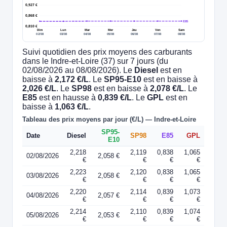
0,927 €
0,868 €
E85
0,810 €
Dim
Lun
Mar
Mer
Jeu
Ven
Sam
02/08
03/08
04/08
05/08
06/08
07/08
08/08
Suivi quotidien des prix moyens des carburants
dans le Indre-et-Loire (37) sur 7 jours (du
02/08/2026 au 08/08/2026). Le
Diesel
est en
baisse à
2,172 €/L
. Le
SP95-E10
est en baisse à
2,026 €/L
. Le
SP98
est en baisse à
2,078 €/L
. Le
E85
est en hausse à
0,839 €/L
. Le
GPL
est en
baisse à
1,063 €/L
.
Tableau des prix moyens par jour (€/L) — Indre-et-Loire
SP95-
Date
Diesel
SP98
E85
GPL
E10
2,218
2,119
0,838
1,065
02/08/2026
2,058 €
€
€
€
€
2,223
2,120
0,838
1,065
03/08/2026
2,058 €
€
€
€
€
2,220
2,114
0,839
1,073
04/08/2026
2,057 €
€
€
€
€
2,214
2,110
0,839
1,074
05/08/2026
2,053 €
€
€
€
€