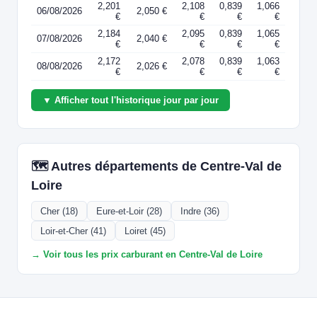
2,201
2,108
0,839
1,066
06/08/2026
2,050 €
€
€
€
€
2,184
2,095
0,839
1,065
07/08/2026
2,040 €
€
€
€
€
2,172
2,078
0,839
1,063
08/08/2026
2,026 €
€
€
€
€
▼ Afficher tout l'historique jour par jour
🗺️ Autres départements de Centre-Val de
Loire
Cher (18)
Eure-et-Loir (28)
Indre (36)
Loir-et-Cher (41)
Loiret (45)
→ Voir tous les prix carburant en Centre-Val de Loire