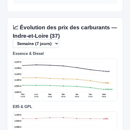
📈 Évolution des prix des carburants —
Indre-et-Loire (37)
Essence & Diesel
2,247 €
2,198 €
Diesel
2,149 €
2,100 €
SP98
2,051 €
SP95-E10
2,002 €
Dim
Lun
Mar
Mer
Jeu
Ven
Sam
02/08
03/08
04/08
05/08
06/08
07/08
08/08
E85 & GPL
1,102 €
GPL
1,044 €
0,985 €