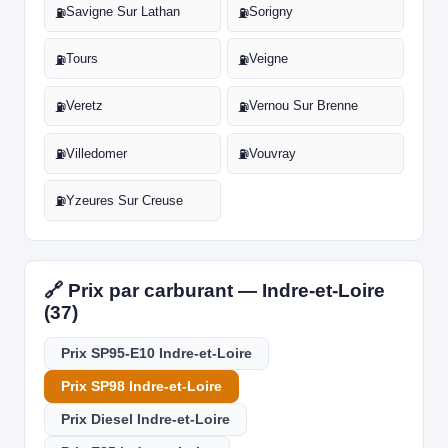
Savigne Sur Lathan
Sorigny
⛽
⛽
Tours
Veigne
⛽
⛽
Veretz
Vernou Sur Brenne
⛽
⛽
Villedomer
Vouvray
⛽
⛽
Yzeures Sur Creuse
⛽
🔗 Prix par carburant — Indre-et-Loire
(37)
Prix SP95-E10 Indre-et-Loire
Prix SP98 Indre-et-Loire
Prix Diesel Indre-et-Loire