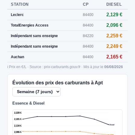
STATION
CP
DIESEL
2,129 €
Leclerc
84400
2,096 €
TotalEnergies Access
84400
2,259 €
Indépendant sans enseigne
84220
2,249 €
Indépendant sans enseigne
84400
2,165 €
Auchan
84400
ℹ️ Prix en €/L · Source : prix-carburants.gouv.fr · Mis à jour le
06/08/2026
Évolution des prix des carburants à Apt
Essence & Diesel
2,228 €
2,181 €
Diesel
2,134 €
2,086 €
SP98