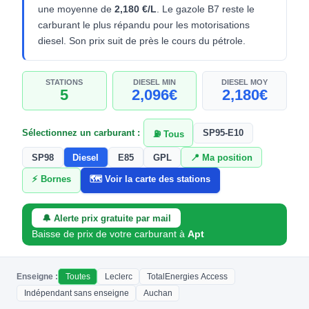
une moyenne de
2,180 €/L
. Le gazole B7 reste le
carburant le plus répandu pour les motorisations
diesel. Son prix suit de près le cours du pétrole.
STATIONS
DIESEL MIN
DIESEL MOY
5
2,096€
2,180€
Sélectionnez un carburant :
SP95-E10
⛽ Tous
SP98
Diesel
E85
GPL
📍 Ma position
⚡ Bornes
🗺️ Voir la carte des stations
🔔 Alerte prix gratuite par mail
Baisse de prix de votre carburant à
Apt
Enseigne :
Toutes
Leclerc
TotalEnergies Access
Indépendant sans enseigne
Auchan