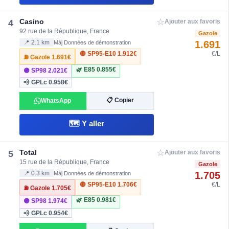
☆
Casino
4
Ajouter aux favoris
92 rue de la République, France
Gazole
1.691
📍 2.1 km
Màj Données de démonstration
🔴 SP95-E10
1.912€
€/L
⛽ Gazole
1.691€
🌿 E85
0.855€
🟣 SP98
2.021€
💨 GPLc
0.958€
📋 Copier
WhatsApp
🗺️ Y aller
☆
Total
5
Ajouter aux favoris
15 rue de la République, France
Gazole
1.705
📍 0.3 km
Màj Données de démonstration
🔴 SP95-E10
1.706€
€/L
⛽ Gazole
1.705€
🌿 E85
0.981€
🟣 SP98
1.974€
💨 GPLc
0.954€