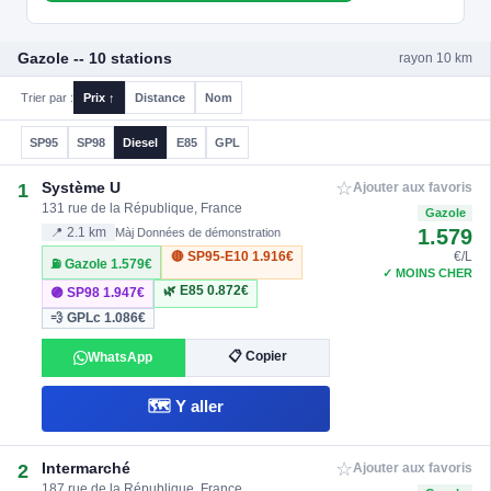
Gazole -- 10 stations
rayon 10 km
Trier par :
Prix ↑
Distance
Nom
SP95
SP98
Diesel
E85
GPL
☆
Système U
1
Ajouter aux favoris
131 rue de la République, France
Gazole
1.579
📍 2.1 km
Màj Données de démonstration
🔴 SP95-E10
1.916€
€/L
⛽ Gazole
1.579€
✓ MOINS CHER
🌿 E85
0.872€
🟣 SP98
1.947€
💨 GPLc
1.086€
📋 Copier
WhatsApp
🗺️ Y aller
☆
Intermarché
2
Ajouter aux favoris
187 rue de la République, France