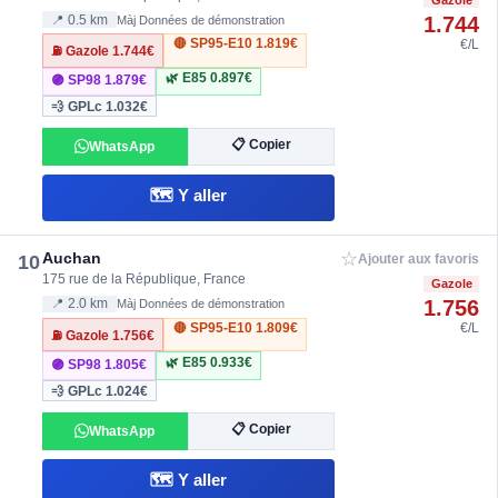
1.744
📍 0.5 km
Màj Données de démonstration
🔴 SP95-E10
1.819€
€/L
⛽ Gazole
1.744€
🌿 E85
0.897€
🟣 SP98
1.879€
💨 GPLc
1.032€
📋 Copier
WhatsApp
🗺️ Y aller
☆
Auchan
10
Ajouter aux favoris
175 rue de la République, France
Gazole
1.756
📍 2.0 km
Màj Données de démonstration
🔴 SP95-E10
1.809€
€/L
⛽ Gazole
1.756€
🌿 E85
0.933€
🟣 SP98
1.805€
💨 GPLc
1.024€
📋 Copier
WhatsApp
🗺️ Y aller