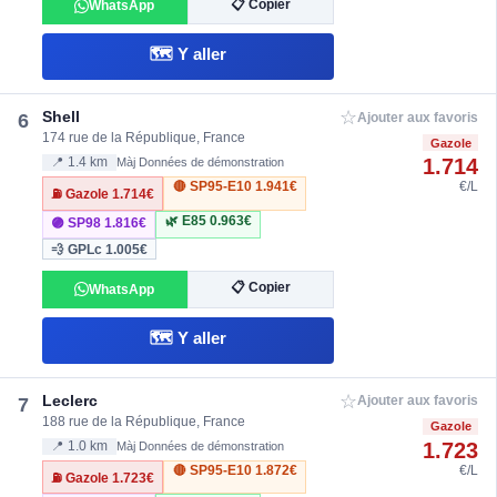
📋 Copier
WhatsApp
🗺️ Y aller
☆
Shell
6
Ajouter aux favoris
174 rue de la République, France
Gazole
1.714
📍 1.4 km
Màj Données de démonstration
🔴 SP95-E10
1.941€
€/L
⛽ Gazole
1.714€
🌿 E85
0.963€
🟣 SP98
1.816€
💨 GPLc
1.005€
📋 Copier
WhatsApp
🗺️ Y aller
☆
Leclerc
7
Ajouter aux favoris
188 rue de la République, France
Gazole
1.723
📍 1.0 km
Màj Données de démonstration
🔴 SP95-E10
1.872€
€/L
⛽ Gazole
1.723€