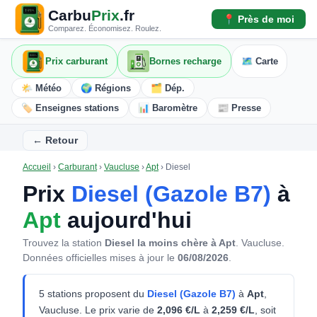
Carbu
Prix
.fr
📍 Près de moi
Comparez. Économisez. Roulez.
Prix carburant
Bornes recharge
🗺️ Carte
🌤️ Météo
🌍 Régions
🗂️ Dép.
🏷️ Enseignes stations
📊 Baromètre
📰 Presse
← Retour
Accueil
›
Carburant
›
Vaucluse
›
Apt
›
Diesel
Prix
Diesel (Gazole B7)
à
Apt
aujourd'hui
Trouvez la station
Diesel la moins chère à Apt
. Vaucluse.
Données officielles mises à jour le
06/08/2026
.
5 stations proposent du
Diesel (Gazole B7)
à
Apt
,
Vaucluse. Le prix varie de
2,096 €/L
à
2,259 €/L
, soit