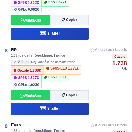
🌿 E85
0.877€
🟣 SP98
1.802€
💨 GPLc
0.982€
📋 Copier
WhatsApp
🗺️ Y aller
☆
BP
8
Ajouter aux favoris
123 rue de la République, France
Gazole
1.738
📍 2.4 km
Màj Données de démonstration
🔴 SP95-E10
1.771€
€/L
⛽ Gazole
1.738€
🌿 E85
0.991€
🟣 SP98
1.827€
💨 GPLc
1.023€
📋 Copier
WhatsApp
🗺️ Y aller
☆
Esso
9
Ajouter aux favoris
183 rue de la République, France
Gazole