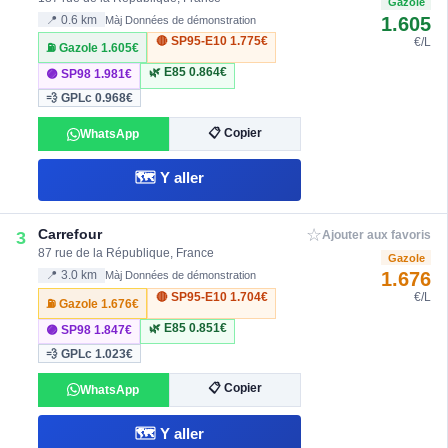
Gazole
1.605
📍 0.6 km
Màj Données de démonstration
🔴 SP95-E10
1.775€
€/L
⛽ Gazole
1.605€
🌿 E85
0.864€
🟣 SP98
1.981€
💨 GPLc
0.968€
📋 Copier
WhatsApp
🗺️ Y aller
☆
Carrefour
3
Ajouter aux favoris
87 rue de la République, France
Gazole
1.676
📍 3.0 km
Màj Données de démonstration
🔴 SP95-E10
1.704€
€/L
⛽ Gazole
1.676€
🌿 E85
0.851€
🟣 SP98
1.847€
💨 GPLc
1.023€
📋 Copier
WhatsApp
🗺️ Y aller