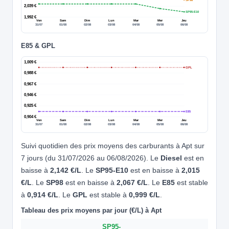
2,039 €
SP95-E10
1,992 €
Ven
Sam
Dim
Lun
Mar
Mer
Jeu
31/07
01/08
02/08
03/08
04/08
05/08
06/08
E85 & GPL
1,009 €
GPL
0,988 €
0,967 €
0,946 €
0,925 €
E85
0,904 €
Ven
Sam
Dim
Lun
Mar
Mer
Jeu
31/07
01/08
02/08
03/08
04/08
05/08
06/08
Suivi quotidien des prix moyens des carburants à Apt sur
7 jours (du 31/07/2026 au 06/08/2026). Le
Diesel
est en
baisse à
2,142 €/L
. Le
SP95-E10
est en baisse à
2,015
€/L
. Le
SP98
est en baisse à
2,067 €/L
. Le
E85
est stable
à
0,914 €/L
. Le
GPL
est stable à
0,999 €/L
.
Tableau des prix moyens par jour (€/L) à Apt
SP95-