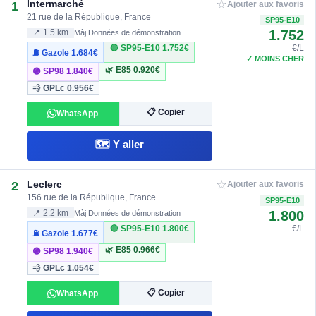
☆
Intermarché
1
Ajouter aux favoris
21 rue de la République, France
SP95-E10
1.752
📍 1.5 km
Màj Données de démonstration
🔴 SP95-E10
1.752€
€/L
⛽ Gazole
1.684€
✓ MOINS CHER
🌿 E85
0.920€
🟣 SP98
1.840€
💨 GPLc
0.956€
📋 Copier
WhatsApp
🗺️ Y aller
☆
Leclerc
2
Ajouter aux favoris
156 rue de la République, France
SP95-E10
1.800
📍 2.2 km
Màj Données de démonstration
🔴 SP95-E10
1.800€
€/L
⛽ Gazole
1.677€
🌿 E85
0.966€
🟣 SP98
1.940€
💨 GPLc
1.054€
📋 Copier
WhatsApp