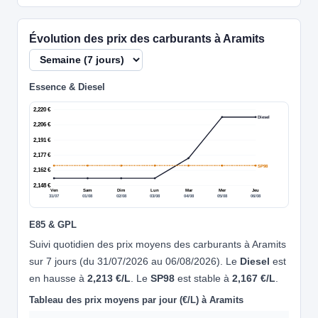
Évolution des prix des carburants à Aramits
Essence & Diesel
2,220 €
Diesel
2,206 €
2,191 €
2,177 €
SP98
2,162 €
2,148 €
Ven
Sam
Dim
Lun
Mar
Mer
Jeu
31/07
01/08
02/08
03/08
04/08
05/08
06/08
E85 & GPL
Suivi quotidien des prix moyens des carburants à Aramits
sur 7 jours (du 31/07/2026 au 06/08/2026). Le
Diesel
est
en hausse à
2,213 €/L
. Le
SP98
est stable à
2,167 €/L
.
Tableau des prix moyens par jour (€/L) à Aramits