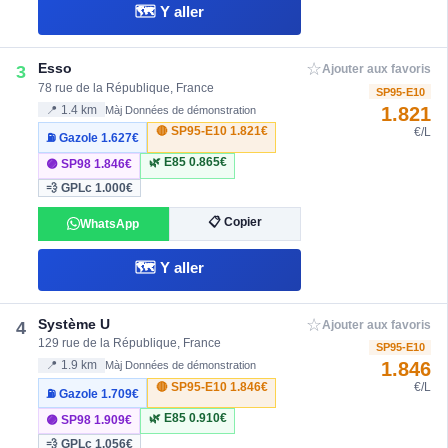
🗺️ Y aller
☆
Esso
3
Ajouter aux favoris
78 rue de la République, France
SP95-E10
1.821
📍 1.4 km
Màj Données de démonstration
🔴 SP95-E10
1.821€
€/L
⛽ Gazole
1.627€
🌿 E85
0.865€
🟣 SP98
1.846€
💨 GPLc
1.000€
📋 Copier
WhatsApp
🗺️ Y aller
☆
Système U
4
Ajouter aux favoris
129 rue de la République, France
SP95-E10
1.846
📍 1.9 km
Màj Données de démonstration
🔴 SP95-E10
1.846€
€/L
⛽ Gazole
1.709€
🌿 E85
0.910€
🟣 SP98
1.909€
💨 GPLc
1.056€