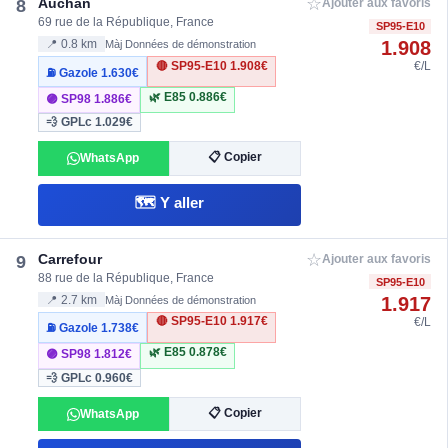
☆
Auchan
8
Ajouter aux favoris
69 rue de la République, France
SP95-E10
1.908
📍 0.8 km
Màj Données de démonstration
🔴 SP95-E10
1.908€
€/L
⛽ Gazole
1.630€
🌿 E85
0.886€
🟣 SP98
1.886€
💨 GPLc
1.029€
📋 Copier
WhatsApp
🗺️ Y aller
☆
Carrefour
9
Ajouter aux favoris
88 rue de la République, France
SP95-E10
1.917
📍 2.7 km
Màj Données de démonstration
🔴 SP95-E10
1.917€
€/L
⛽ Gazole
1.738€
🌿 E85
0.878€
🟣 SP98
1.812€
💨 GPLc
0.960€
📋 Copier
WhatsApp