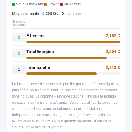
Sous la moyenne
Proche
Au-dessus
Moyenne locale :
2,203 €/L
· 3 enseignes
Nombre
stations
E.Leclerc
2,192 €
1
TotalEnergies
2,204 €
1
Intermarché
2,213 €
1
La barre représente l'économie par litre par rapport à l'enseigne la
plus chère pour ce carburant. Le prix réel et le nombre de stations
sont indiqués. La colonne « Nombre stations » indique le nombre
de stations de l'enseigne à Aramits. Ce comparatif est basé sur les
stations rattachées à une enseigne connue ; les stations
indépendantes ou sans enseigne renseignée restent visibles dans
la liste ci-dessus. Prix mis à jour quotidiennement · 07/08/2026 ·
Source : prix-carburants.gouv.fr