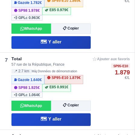
🔴 SP95-E10
1.865€
€/L
⛽ Gazole
1.782€
🌿 E85
0.979€
🟣 SP98
1.978€
💨 GPLc
0.963€
📋 Copier
WhatsApp
🗺️ Y aller
☆
Total
7
Ajouter aux favoris
57 rue de la République, France
SP95-E10
1.879
📍 2.7 km
Màj Données de démonstration
🔴 SP95-E10
1.879€
€/L
⛽ Gazole
1.640€
🌿 E85
0.991€
🟣 SP98
1.925€
💨 GPLc
1.064€
📋 Copier
WhatsApp
🗺️ Y aller