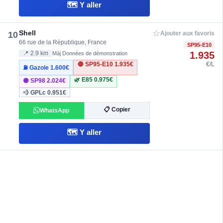
🗺️ Y aller
☆
Shell
10
Ajouter aux favoris
66 rue de la République, France
SP95-E10
1.935
📍 2.9 km
Màj Données de démonstration
🔴 SP95-E10
1.935€
€/L
⛽ Gazole
1.600€
🌿 E85
0.975€
🟣 SP98
2.024€
💨 GPLc
0.951€
📋 Copier
WhatsApp
🗺️ Y aller