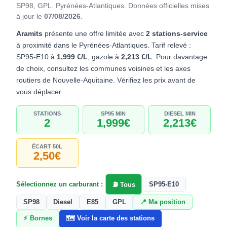
SP98, GPL. Pyrénées-Atlantiques.
Données officielles mises
à jour le
07/08/2026
.
Aramits
présente une offre limitée avec
2 stations-service
à proximité dans le Pyrénées-Atlantiques. Tarif relevé :
SP95-E10 à
1,999 €/L
, gazole à
2,213 €/L
. Pour davantage
de choix, consultez les communes voisines et les axes
routiers de Nouvelle-Aquitaine. Vérifiez les prix avant de
vous déplacer.
STATIONS
SP95 MIN
DIESEL MIN
2
1,999€
2,213€
ÉCART 50L
2,50€
Sélectionnez un carburant :
SP95-E10
⛽ Tous
SP98
Diesel
E85
GPL
📍 Ma position
⚡ Bornes
🗺️ Voir la carte des stations