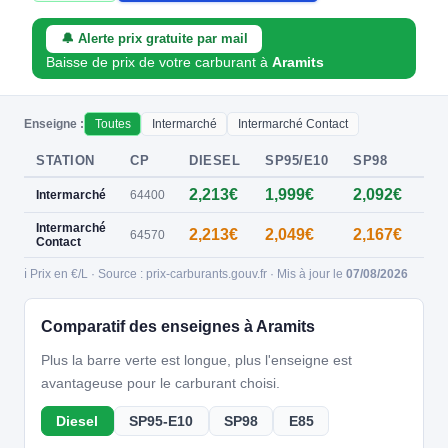
🔔 Alerte prix gratuite par mail
Baisse de prix de votre carburant à
Aramits
Enseigne :
Toutes
Intermarché
Intermarché Contact
STATION
CP
DIESEL
SP95/E10
SP98
E8
2,213€
1,999€
2,092€
—
Intermarché
64400
Intermarché
2,213€
2,049€
2,167€
—
64570
Contact
ℹ️ Prix en €/L · Source : prix-carburants.gouv.fr · Mis à jour le
07/08/2026
Comparatif des enseignes à Aramits
Plus la barre verte est longue, plus l'enseigne est
avantageuse pour le carburant choisi.
Diesel
SP95-E10
SP98
E85