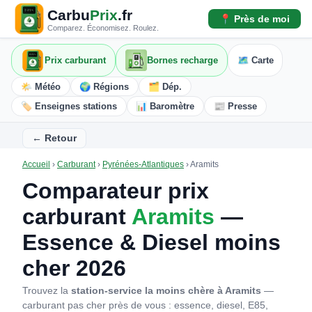
Carbu
Prix
.fr
📍 Près de moi
Comparez. Économisez. Roulez.
Prix carburant
Bornes recharge
🗺️ Carte
🌤️ Météo
🌍 Régions
🗂️ Dép.
🏷️ Enseignes stations
📊 Baromètre
📰 Presse
← Retour
Accueil
›
Carburant
›
Pyrénées-Atlantiques
›
Aramits
Comparateur prix
carburant
Aramits
—
Essence & Diesel moins
cher 2026
Trouvez la
station-service la moins chère à Aramits
—
carburant pas cher près de vous : essence, diesel, E85,