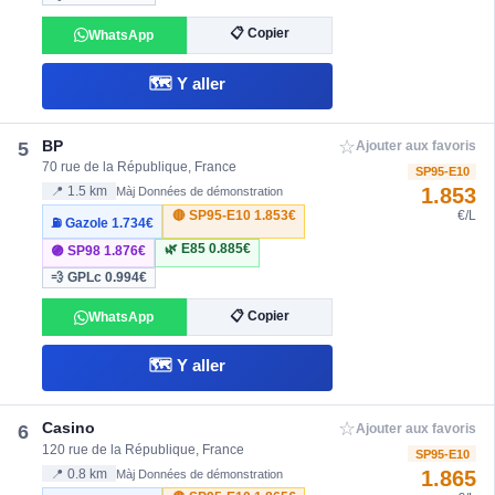
📋 Copier
WhatsApp
🗺️ Y aller
☆
BP
5
Ajouter aux favoris
70 rue de la République, France
SP95-E10
1.853
📍 1.5 km
Màj Données de démonstration
🔴 SP95-E10
1.853€
€/L
⛽ Gazole
1.734€
🌿 E85
0.885€
🟣 SP98
1.876€
💨 GPLc
0.994€
📋 Copier
WhatsApp
🗺️ Y aller
☆
Casino
6
Ajouter aux favoris
120 rue de la République, France
SP95-E10
1.865
📍 0.8 km
Màj Données de démonstration