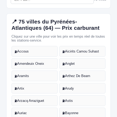
📍 75 villes du Pyrénées-
Atlantiques (64) — Prix carburant
Cliquez sur une ville pour voir les prix en temps réel de toutes
les stations-service.
Accous
Aicirits Camou Suhast
⛽
⛽
Amendeuix Oneix
Anglet
⛽
⛽
Aramits
Arthez De Bearn
⛽
⛽
Artix
Arudy
⛽
⛽
Arzacq Arraziguet
Astis
⛽
⛽
Auriac
Bayonne
⛽
⛽