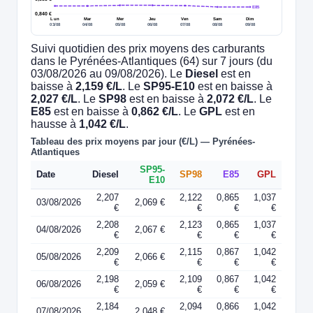
E85
0,840 €
Lun
Mar
Mer
Jeu
Ven
Sam
Dim
03/08
04/08
05/08
06/08
07/08
08/08
09/08
Suivi quotidien des prix moyens des carburants
dans le Pyrénées-Atlantiques (64) sur 7 jours (du
03/08/2026 au 09/08/2026). Le
Diesel
est en
baisse à
2,159 €/L
. Le
SP95-E10
est en baisse à
2,027 €/L
. Le
SP98
est en baisse à
2,072 €/L
. Le
E85
est en baisse à
0,862 €/L
. Le
GPL
est en
hausse à
1,042 €/L
.
Tableau des prix moyens par jour (€/L) — Pyrénées-
Atlantiques
SP95-
Date
Diesel
SP98
E85
GPL
E10
2,207
2,122
0,865
1,037
03/08/2026
2,069 €
€
€
€
€
2,208
2,123
0,865
1,037
04/08/2026
2,067 €
€
€
€
€
2,209
2,115
0,867
1,042
05/08/2026
2,066 €
€
€
€
€
2,198
2,109
0,867
1,042
06/08/2026
2,059 €
€
€
€
€
2,184
2,094
0,866
1,042
07/08/2026
2,048 €