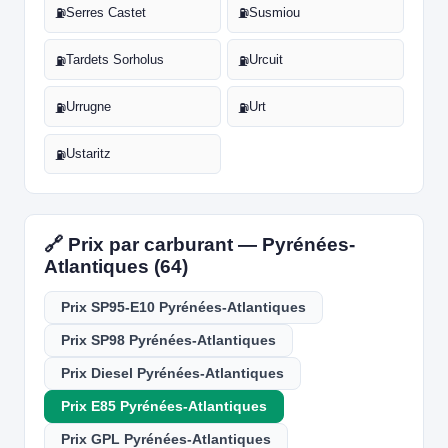
Serres Castet
Susmiou
⛽
⛽
Tardets Sorholus
Urcuit
⛽
⛽
Urrugne
Urt
⛽
⛽
Ustaritz
⛽
🔗 Prix par carburant — Pyrénées-
Atlantiques (64)
Prix SP95-E10 Pyrénées-Atlantiques
Prix SP98 Pyrénées-Atlantiques
Prix Diesel Pyrénées-Atlantiques
Prix E85 Pyrénées-Atlantiques
Prix GPL Pyrénées-Atlantiques