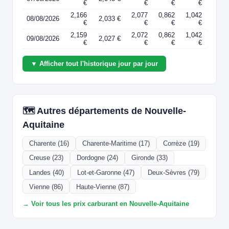
€
€
€
€
2,166
2,077
0,862
1,042
08/08/2026
2,033 €
€
€
€
€
2,159
2,072
0,862
1,042
09/08/2026
2,027 €
€
€
€
€
▼ Afficher tout l'historique jour par jour
🗺️ Autres départements de Nouvelle-
Aquitaine
Charente (16)
Charente-Maritime (17)
Corrèze (19)
Creuse (23)
Dordogne (24)
Gironde (33)
Landes (40)
Lot-et-Garonne (47)
Deux-Sèvres (79)
Vienne (86)
Haute-Vienne (87)
→ Voir tous les prix carburant en Nouvelle-Aquitaine