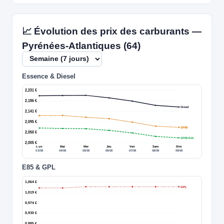
📈 Évolution des prix des carburants —
Pyrénées-Atlantiques (64)
Essence & Diesel
2,231 €
2,186 €
Diesel
2,141 €
2,095 €
SP98
2,050 €
SP95-E10
2,005 €
Lun
Mar
Mer
Jeu
Ven
Sam
Dim
03/08
04/08
05/08
06/08
07/08
08/08
09/08
E85 & GPL
1,064 €
GPL
1,019 €
0,974 €
0,930 €
0,885 €