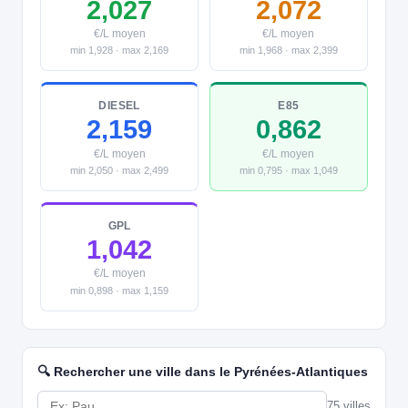
2,027
2,072
€/L moyen
€/L moyen
min 1,928 · max 2,169
min 1,968 · max 2,399
DIESEL
E85
2,159
0,862
€/L moyen
€/L moyen
min 2,050 · max 2,499
min 0,795 · max 1,049
GPL
1,042
€/L moyen
min 0,898 · max 1,159
🔍 Rechercher une ville dans le Pyrénées-Atlantiques
75 villes