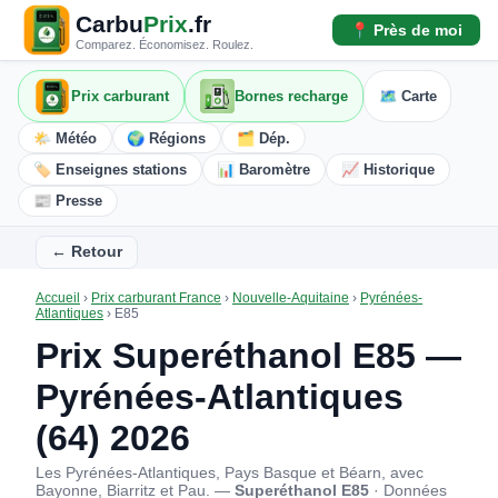
Carbu
Prix
.fr
📍 Près de moi
Comparez. Économisez. Roulez.
Prix carburant
Bornes recharge
🗺️ Carte
🌤️ Météo
🌍 Régions
🗂️ Dép.
🏷️ Enseignes stations
📊 Baromètre
📈 Historique
📰 Presse
← Retour
Accueil
›
Prix carburant France
›
Nouvelle-Aquitaine
›
Pyrénées-
Atlantiques
›
E85
Prix Superéthanol E85 —
Pyrénées-Atlantiques
(64) 2026
Les Pyrénées-Atlantiques, Pays Basque et Béarn, avec
Bayonne, Biarritz et Pau. —
Superéthanol E85
· Données