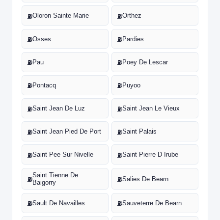
Oloron Sainte Marie
Orthez
⛽
⛽
Osses
Pardies
⛽
⛽
Pau
Poey De Lescar
⛽
⛽
Pontacq
Puyoo
⛽
⛽
Saint Jean De Luz
Saint Jean Le Vieux
⛽
⛽
Saint Jean Pied De Port
Saint Palais
⛽
⛽
Saint Pee Sur Nivelle
Saint Pierre D Irube
⛽
⛽
Saint Tienne De
Salies De Bearn
⛽
⛽
Baigorry
Sault De Navailles
Sauveterre De Bearn
⛽
⛽