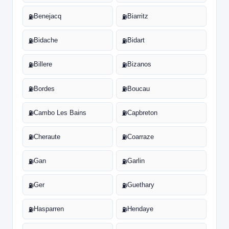
Benejacq
Biarritz
⛽
⛽
Bidache
Bidart
⛽
⛽
Billere
Bizanos
⛽
⛽
Bordes
Boucau
⛽
⛽
Cambo Les Bains
Capbreton
⛽
⛽
Cheraute
Coarraze
⛽
⛽
Gan
Garlin
⛽
⛽
Ger
Guethary
⛽
⛽
Hasparren
Hendaye
⛽
⛽