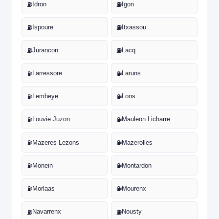
Idron
Igon
⛽
⛽
Ispoure
Itxassou
⛽
⛽
Jurancon
Lacq
⛽
⛽
Larressore
Laruns
⛽
⛽
Lembeye
Lons
⛽
⛽
Louvie Juzon
Mauleon Licharre
⛽
⛽
Mazeres Lezons
Mazerolles
⛽
⛽
Monein
Montardon
⛽
⛽
Morlaas
Mourenx
⛽
⛽
Navarrenx
Nousty
⛽
⛽