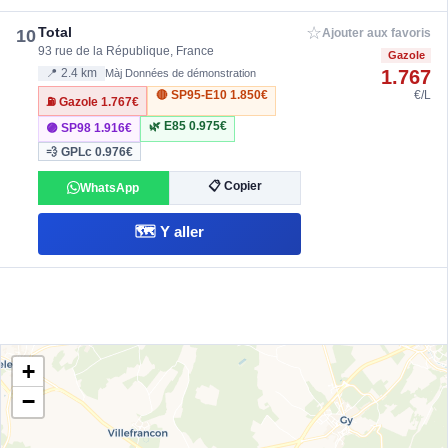
☆
Total
10
Ajouter aux favoris
93 rue de la République, France
Gazole
1.767
📍 2.4 km
Màj Données de démonstration
🔴 SP95-E10
1.850€
€/L
⛽ Gazole
1.767€
🌿 E85
0.975€
🟣 SP98
1.916€
💨 GPLc
0.976€
📋 Copier
WhatsApp
🗺️ Y aller
+
−