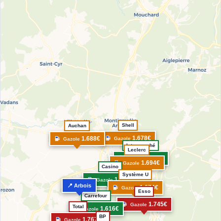
Shell
Auchan
1.678€
1.688€
Gazole
Gazole
Intermarché
Leclerc
1.642€
Gazole
1.694€
Gazole
Casino
Système U
1.631€
Gazole
📍 Arbois
1.674€
Gazole
Esso
Carrefour
1.745€
Gazole
Total
1.616€
Gazole
BP
1.767€
Gazole