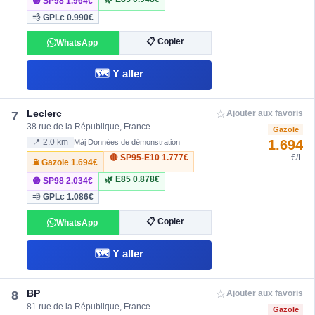
🟣 SP98
1.964€
💨 GPLc
0.990€
📋 Copier
WhatsApp
🗺️ Y aller
☆
Leclerc
7
Ajouter aux favoris
38 rue de la République, France
Gazole
1.694
📍 2.0 km
Màj Données de démonstration
🔴 SP95-E10
1.777€
€/L
⛽ Gazole
1.694€
🌿 E85
0.878€
🟣 SP98
2.034€
💨 GPLc
1.086€
📋 Copier
WhatsApp
🗺️ Y aller
☆
BP
8
Ajouter aux favoris
81 rue de la République, France
Gazole