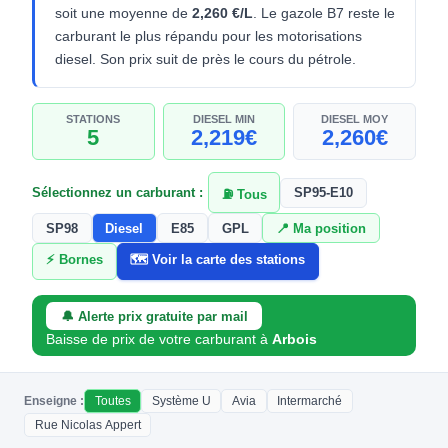
soit une moyenne de
2,260 €/L
. Le gazole B7 reste le
carburant le plus répandu pour les motorisations
diesel. Son prix suit de près le cours du pétrole.
STATIONS
DIESEL MIN
DIESEL MOY
5
2,219€
2,260€
Sélectionnez un carburant :
SP95-E10
⛽ Tous
SP98
Diesel
E85
GPL
📍 Ma position
⚡ Bornes
🗺️ Voir la carte des stations
🔔 Alerte prix gratuite par mail
Baisse de prix de votre carburant à
Arbois
Enseigne :
Toutes
Système U
Avia
Intermarché
Rue Nicolas Appert