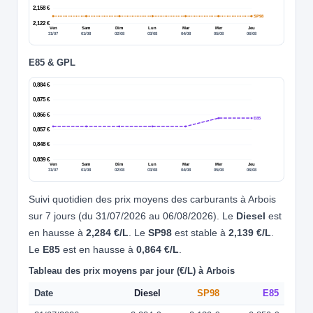
2,158 €
SP98
2,122 €
Ven
Sam
Dim
Lun
Mar
Mer
Jeu
31/07
01/08
02/08
03/08
04/08
05/08
06/08
E85 & GPL
0,884 €
0,875 €
0,866 €
E85
0,857 €
0,848 €
0,839 €
Ven
Sam
Dim
Lun
Mar
Mer
Jeu
31/07
01/08
02/08
03/08
04/08
05/08
06/08
Suivi quotidien des prix moyens des carburants à Arbois
sur 7 jours (du 31/07/2026 au 06/08/2026). Le
Diesel
est
en hausse à
2,284 €/L
. Le
SP98
est stable à
2,139 €/L
.
Le
E85
est en hausse à
0,864 €/L
.
Tableau des prix moyens par jour (€/L) à Arbois
Date
Diesel
SP98
E85