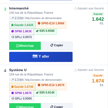
☆
Intermarché
3
Ajouter aux favoris
140 rue de la République, France
Gazole
1.642
📍 2.3 km
Màj Données de démonstration
🔴 SP95-E10
1.906€
€/L
⛽ Gazole
1.642€
🌿 E85
0.958€
🟣 SP98
1.963€
💨 GPLc
0.997€
📋 Copier
WhatsApp
🗺️ Y aller
☆
Système U
4
Ajouter aux favoris
194 rue de la République, France
Gazole
1.674
📍 1.3 km
Màj Données de démonstration
🔴 SP95-E10
1.807€
€/L
⛽ Gazole
1.674€
🌿 E85
0.914€
🟣 SP98
1.967€
💨 GPLc
0.999€
📋 Copier
WhatsApp