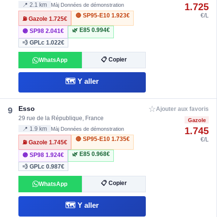
1.725
📍 2.1 km
Màj Données de démonstration
🔴 SP95-E10
1.923€
€/L
⛽ Gazole
1.725€
🌿 E85
0.994€
🟣 SP98
2.041€
💨 GPLc
1.022€
📋 Copier
WhatsApp
🗺️ Y aller
☆
Esso
9
Ajouter aux favoris
29 rue de la République, France
Gazole
1.745
📍 1.9 km
Màj Données de démonstration
🔴 SP95-E10
1.735€
€/L
⛽ Gazole
1.745€
🌿 E85
0.968€
🟣 SP98
1.924€
💨 GPLc
0.987€
📋 Copier
WhatsApp
🗺️ Y aller