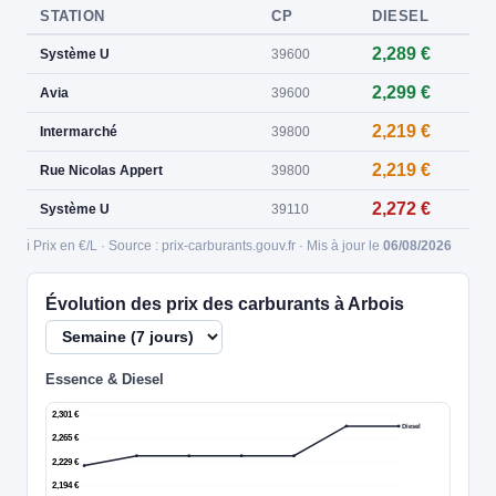
STATION
CP
DIESEL
2,289 €
Système U
39600
2,299 €
Avia
39600
2,219 €
Intermarché
39800
2,219 €
Rue Nicolas Appert
39800
2,272 €
Système U
39110
ℹ️ Prix en €/L · Source : prix-carburants.gouv.fr · Mis à jour le
06/08/2026
Évolution des prix des carburants à Arbois
Essence & Diesel
2,301 €
Diesel
2,265 €
2,229 €
2,194 €