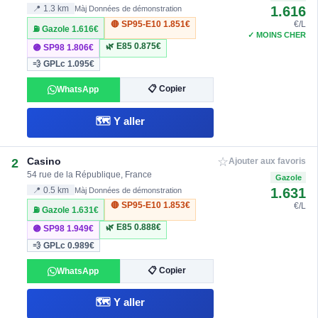
1.616
📍 1.3 km
Màj Données de démonstration
🔴 SP95-E10
1.851€
€/L
⛽ Gazole
1.616€
✓ MOINS CHER
🌿 E85
0.875€
🟣 SP98
1.806€
💨 GPLc
1.095€
📋 Copier
WhatsApp
🗺️ Y aller
☆
Casino
2
Ajouter aux favoris
54 rue de la République, France
Gazole
1.631
📍 0.5 km
Màj Données de démonstration
🔴 SP95-E10
1.853€
€/L
⛽ Gazole
1.631€
🌿 E85
0.888€
🟣 SP98
1.949€
💨 GPLc
0.989€
📋 Copier
WhatsApp
🗺️ Y aller