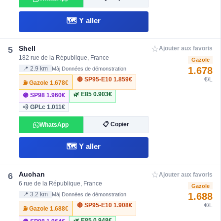
🗺️ Y aller
☆
Shell
5
Ajouter aux favoris
182 rue de la République, France
Gazole
1.678
📍 2.9 km
Màj Données de démonstration
🔴 SP95-E10
1.859€
€/L
⛽ Gazole
1.678€
🌿 E85
0.903€
🟣 SP98
1.960€
💨 GPLc
1.011€
📋 Copier
WhatsApp
🗺️ Y aller
☆
Auchan
6
Ajouter aux favoris
6 rue de la République, France
Gazole
1.688
📍 3.2 km
Màj Données de démonstration
🔴 SP95-E10
1.908€
€/L
⛽ Gazole
1.688€
🌿 E85
0.948€