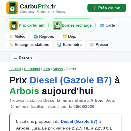
Carbu
Prix
.fr
📍 Près de moi
Comparez. Économisez. Roulez.
Prix carburant
Bornes recharge
🗺️ Carte
🌤️ Météo
🌍 Régions
🗂️ Dép.
🏷️ Enseignes stations
📊 Baromètre
📰 Presse
← Retour
Accueil
›
Carburant
›
Jura
›
Arbois
›
Diesel
Prix
Diesel (Gazole B7)
à
Arbois
aujourd'hui
Trouvez la station
Diesel la moins chère à Arbois
. Jura.
Données officielles mises à jour le
06/08/2026
.
5 stations proposent du
Diesel (Gazole B7)
à
Arbois
, Jura. Le prix varie de
2,219 €/L
à
2,299 €/L
,