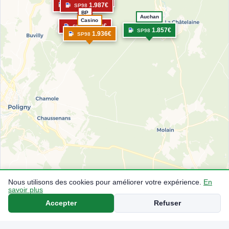
2.020€
1.987€
SP98
SP98
BP
Auchan
Casino
1.990€
SP98
1.857€
SP98
1.936€
SP98
Nous utilisons des cookies pour améliorer votre expérience.
En
savoir plus
Accepter
Refuser