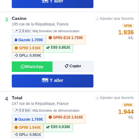
🗺️ Y aller
☆
Casino
3
Ajouter aux favoris
195 rue de la République, France
SP98
1.936
📍 2.9 km
Màj Données de démonstration
🔴 SP95-E10
1.759€
€/L
⛽ Gazole
1.709€
🌿 E85
0.862€
🟣 SP98
1.936€
💨 GPLc
0.959€
📋 Copier
WhatsApp
🗺️ Y aller
☆
Total
4
Ajouter aux favoris
147 rue de la République, France
SP98
1.944
📍 0.8 km
Màj Données de démonstration
🔴 SP95-E10
1.916€
€/L
⛽ Gazole
1.769€
🌿 E85
0.938€
🟣 SP98
1.944€
💨 GPLc
0.981€