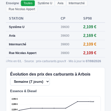
Enseigne :
Toutes
Système U
Avia
Intermarché
Rue Nicolas Appert
STATION
CP
SP98
2,109 €
Système U
39600
2,169 €
Avia
39600
2,109 €
Intermarché
39800
2,109 €
Rue Nicolas Appert
39800
ℹ️ Prix en €/L · Source : prix-carburants.gouv.fr · Mis à jour le
07/08/2026
Évolution des prix des carburants à Arbois
Essence & Diesel
2,301 €
Diesel
2,265 €
2,229 €