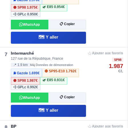
⛽ Gazole
1.576€
🌿 E85
0.954€
🟣 SP98
1.975€
💨 GPLc
0.950€
📋 Copier
WhatsApp
🗺️ Y aller
☆
Intermarché
7
Ajouter aux favoris
127 rue de la République, France
SP98
1.987
📍 1.9 km
Màj Données de démonstration
🔴 SP95-E10
1.792€
€/L
⛽ Gazole
1.699€
🌿 E85
0.931€
🟣 SP98
1.987€
💨 GPLc
0.992€
📋 Copier
WhatsApp
🗺️ Y aller
☆
BP
8
Ajouter aux favoris