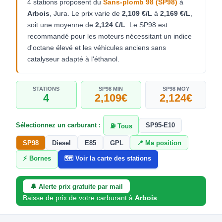
4 stations proposent du
Sans-plomb 98 (SP98)
à
Arbois
, Jura. Le prix varie de
2,109 €/L
à
2,169 €/L
,
soit une moyenne de
2,124 €/L
. Le SP98 est
recommandé pour les moteurs nécessitant un indice
d'octane élevé et les véhicules anciens sans
catalyseur adapté à l'éthanol.
STATIONS
SP98 MIN
SP98 MOY
4
2,109€
2,124€
Sélectionnez un carburant :
SP95-E10
⛽ Tous
SP98
Diesel
E85
GPL
📍 Ma position
⚡ Bornes
🗺️ Voir la carte des stations
🔔 Alerte prix gratuite par mail
Baisse de prix de votre carburant à
Arbois