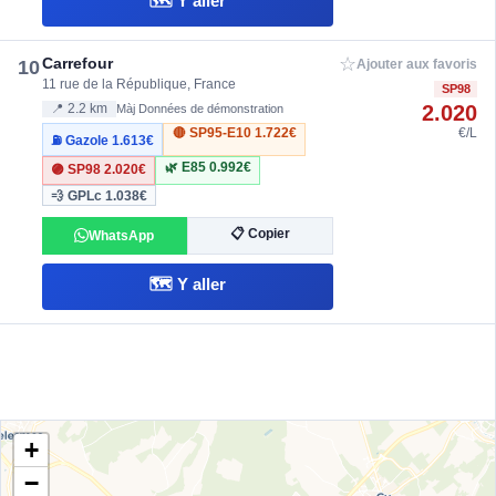
🗺️ Y aller
☆
Carrefour
10
Ajouter aux favoris
11 rue de la République, France
SP98
2.020
📍 2.2 km
Màj Données de démonstration
🔴 SP95-E10
1.722€
€/L
⛽ Gazole
1.613€
🌿 E85
0.992€
🟣 SP98
2.020€
💨 GPLc
1.038€
📋 Copier
WhatsApp
🗺️ Y aller
+
−