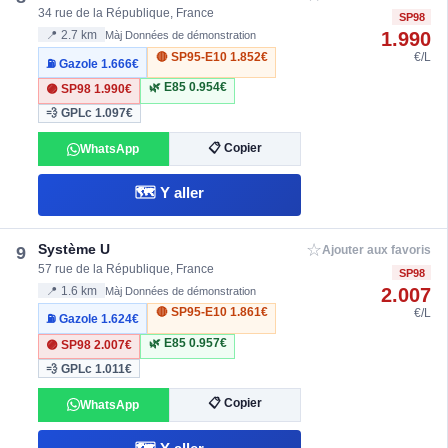
34 rue de la République, France
SP98
1.990
📍 2.7 km
Màj Données de démonstration
🔴 SP95-E10
1.852€
€/L
⛽ Gazole
1.666€
🌿 E85
0.954€
🟣 SP98
1.990€
💨 GPLc
1.097€
📋 Copier
WhatsApp
🗺️ Y aller
☆
Système U
9
Ajouter aux favoris
57 rue de la République, France
SP98
2.007
📍 1.6 km
Màj Données de démonstration
🔴 SP95-E10
1.861€
€/L
⛽ Gazole
1.624€
🌿 E85
0.957€
🟣 SP98
2.007€
💨 GPLc
1.011€
📋 Copier
WhatsApp