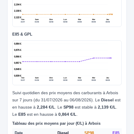
2,194 €
2,158 €
SP98
2,122 €
Ven
Sam
Dim
Lun
Mar
Mer
Jeu
31/07
01/08
02/08
03/08
04/08
05/08
06/08
E85 & GPL
0,884 €
0,875 €
0,866 €
E85
0,857 €
0,848 €
0,839 €
Ven
Sam
Dim
Lun
Mar
Mer
Jeu
31/07
01/08
02/08
03/08
04/08
05/08
06/08
Suivi quotidien des prix moyens des carburants à Arbois
sur 7 jours (du 31/07/2026 au 06/08/2026). Le
Diesel
est
en hausse à
2,284 €/L
. Le
SP98
est stable à
2,139 €/L
.
Le
E85
est en hausse à
0,864 €/L
.
Tableau des prix moyens par jour (€/L) à Arbois
Date
Diesel
SP98
E85