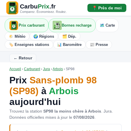
Carbu
Prix
.fr
📍 Près de moi
Comparez. Économisez. Roulez.
Prix carburant
Bornes recharge
🗺️ Carte
🌤️ Météo
🌍 Régions
🗂️ Dép.
🏷️ Enseignes stations
📊 Baromètre
📰 Presse
← Retour
Accueil
›
Carburant
›
Jura
›
Arbois
›
SP98
Prix
Sans-plomb 98
(SP98)
à
Arbois
aujourd'hui
Trouvez la station
SP98 la moins chère à Arbois
. Jura.
Données officielles mises à jour le
07/08/2026
.