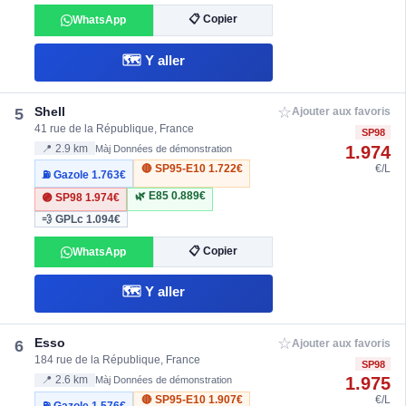
📋 Copier
WhatsApp
🗺️ Y aller
☆
Shell
5
Ajouter aux favoris
41 rue de la République, France
SP98
1.974
📍 2.9 km
Màj Données de démonstration
🔴 SP95-E10
1.722€
€/L
⛽ Gazole
1.763€
🌿 E85
0.889€
🟣 SP98
1.974€
💨 GPLc
1.094€
📋 Copier
WhatsApp
🗺️ Y aller
☆
Esso
6
Ajouter aux favoris
184 rue de la République, France
SP98
1.975
📍 2.6 km
Màj Données de démonstration
🔴 SP95-E10
1.907€
€/L