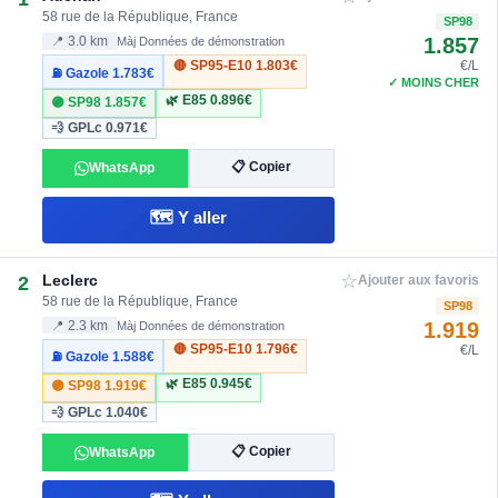
58 rue de la République, France
SP98
1.857
📍 3.0 km
Màj Données de démonstration
🔴 SP95-E10
1.803€
€/L
⛽ Gazole
1.783€
✓ MOINS CHER
🌿 E85
0.896€
🟣 SP98
1.857€
💨 GPLc
0.971€
📋 Copier
WhatsApp
🗺️ Y aller
☆
Leclerc
2
Ajouter aux favoris
58 rue de la République, France
SP98
1.919
📍 2.3 km
Màj Données de démonstration
🔴 SP95-E10
1.796€
€/L
⛽ Gazole
1.588€
🌿 E85
0.945€
🟣 SP98
1.919€
💨 GPLc
1.040€
📋 Copier
WhatsApp