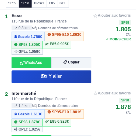
SP95
SP98
Diesel
E85
GPL
☆
Esso
1
Ajouter aux favoris
115 rue de la République, France
SP98
1.805
📍 0.8 km
Màj Données de démonstration
🔴 SP95-E10
1.863€
€/L
⛽ Gazole
1.756€
✓ MOINS CHER
🌿 E85
0.905€
🟣 SP98
1.805€
💨 GPLc
1.059€
📋 Copier
WhatsApp
🗺️ Y aller
☆
Intermarché
2
Ajouter aux favoris
110 rue de la République, France
SP98
1.878
📍 1.4 km
Màj Données de démonstration
🔴 SP95-E10
1.801€
€/L
⛽ Gazole
1.613€
🌿 E85
0.923€
🟣 SP98
1.878€
💨 GPLc
1.025€