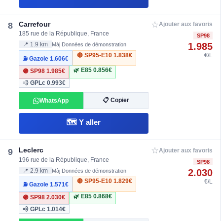
☆
Carrefour
8
Ajouter aux favoris
185 rue de la République, France
SP98
1.985
📍 1.9 km
Màj Données de démonstration
🔴 SP95-E10
1.838€
€/L
⛽ Gazole
1.606€
🌿 E85
0.856€
🟣 SP98
1.985€
💨 GPLc
0.993€
📋 Copier
WhatsApp
🗺️ Y aller
☆
Leclerc
9
Ajouter aux favoris
196 rue de la République, France
SP98
2.030
📍 2.9 km
Màj Données de démonstration
🔴 SP95-E10
1.829€
€/L
⛽ Gazole
1.571€
🌿 E85
0.868€
🟣 SP98
2.030€
💨 GPLc
1.014€