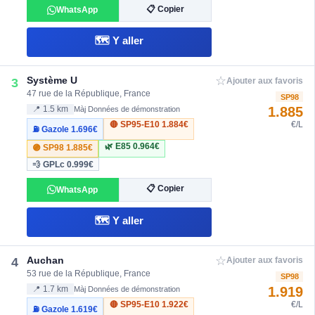
📋 Copier
WhatsApp
🗺️ Y aller
☆
Système U
3
Ajouter aux favoris
47 rue de la République, France
SP98
1.885
📍 1.5 km
Màj Données de démonstration
🔴 SP95-E10
1.884€
€/L
⛽ Gazole
1.696€
🌿 E85
0.964€
🟣 SP98
1.885€
💨 GPLc
0.999€
📋 Copier
WhatsApp
🗺️ Y aller
☆
Auchan
4
Ajouter aux favoris
53 rue de la République, France
SP98
1.919
📍 1.7 km
Màj Données de démonstration
🔴 SP95-E10
1.922€
€/L
⛽ Gazole
1.619€