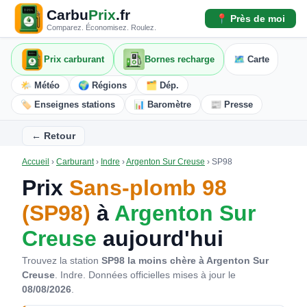
Carbu
Prix
.fr
📍 Près de moi
Comparez. Économisez. Roulez.
Prix carburant
Bornes recharge
🗺️ Carte
🌤️ Météo
🌍 Régions
🗂️ Dép.
🏷️ Enseignes stations
📊 Baromètre
📰 Presse
← Retour
Accueil
›
Carburant
›
Indre
›
Argenton Sur Creuse
›
SP98
Prix
Sans-plomb 98
(SP98)
à
Argenton Sur
Creuse
aujourd'hui
Trouvez la station
SP98 la moins chère à Argenton Sur
Creuse
. Indre.
Données officielles mises à jour le
08/08/2026
.