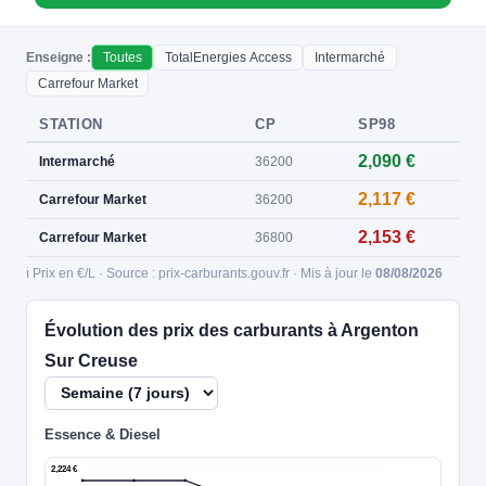
Enseigne :
Toutes
TotalEnergies Access
Intermarché
Carrefour Market
STATION
CP
SP98
2,090 €
Intermarché
36200
2,117 €
Carrefour Market
36200
2,153 €
Carrefour Market
36800
ℹ️ Prix en €/L · Source : prix-carburants.gouv.fr · Mis à jour le
08/08/2026
Évolution des prix des carburants à Argenton
Sur Creuse
Essence & Diesel
2,224 €