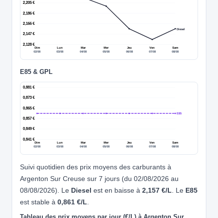
2,205 €
2,186 €
2,166 €
Diesel
2,147 €
2,128 €
Dim
Lun
Mar
Mer
Jeu
Ven
Sam
02/08
03/08
04/08
05/08
06/08
07/08
08/08
E85 & GPL
0,881 €
0,873 €
0,865 €
E85
0,857 €
0,849 €
0,841 €
Dim
Lun
Mar
Mer
Jeu
Ven
Sam
02/08
03/08
04/08
05/08
06/08
07/08
08/08
Suivi quotidien des prix moyens des carburants à
Argenton Sur Creuse sur 7 jours (du 02/08/2026 au
08/08/2026). Le
Diesel
est en baisse à
2,157 €/L
. Le
E85
est stable à
0,861 €/L
.
Tableau des prix moyens par jour (€/L) à Argenton Sur