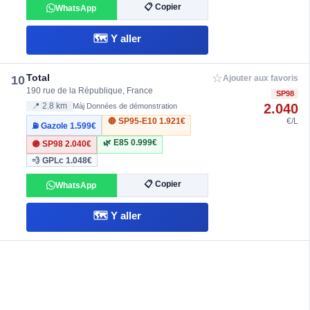
📋 Copier
WhatsApp
🗺️ Y aller
☆
Total
10
Ajouter aux favoris
190 rue de la République, France
SP98
2.040
📍 2.8 km
Màj Données de démonstration
🔴 SP95-E10
1.921€
€/L
⛽ Gazole
1.599€
🌿 E85
0.999€
🟣 SP98
2.040€
💨 GPLc
1.048€
📋 Copier
WhatsApp
🗺️ Y aller