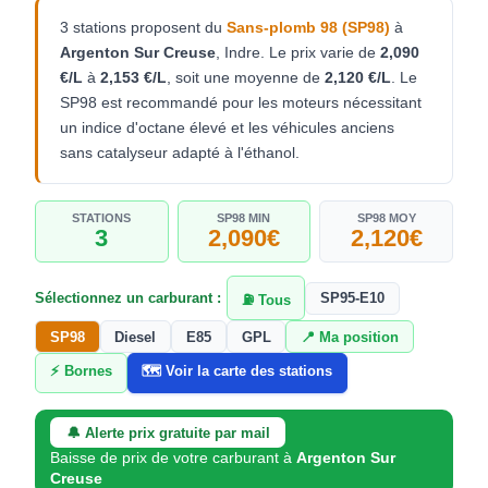
3 stations proposent du
Sans-plomb 98 (SP98)
à
Argenton Sur Creuse
, Indre. Le prix varie de
2,090
€/L
à
2,153 €/L
, soit une moyenne de
2,120 €/L
. Le
SP98 est recommandé pour les moteurs nécessitant
un indice d'octane élevé et les véhicules anciens
sans catalyseur adapté à l'éthanol.
STATIONS
SP98 MIN
SP98 MOY
3
2,090€
2,120€
Sélectionnez un carburant :
SP95-E10
⛽ Tous
SP98
Diesel
E85
GPL
📍 Ma position
⚡ Bornes
🗺️ Voir la carte des stations
🔔 Alerte prix gratuite par mail
Baisse de prix de votre carburant à
Argenton Sur
Creuse