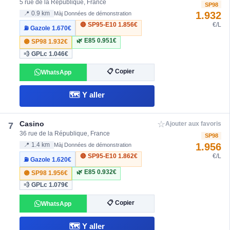
5 rue de la République, France
SP98
1.932
📍 0.9 km
Màj Données de démonstration
🔴 SP95-E10
1.856€
€/L
⛽ Gazole
1.670€
🌿 E85
0.951€
🟣 SP98
1.932€
💨 GPLc
1.046€
📋 Copier
WhatsApp
🗺️ Y aller
☆
Casino
7
Ajouter aux favoris
36 rue de la République, France
SP98
1.956
📍 1.4 km
Màj Données de démonstration
🔴 SP95-E10
1.862€
€/L
⛽ Gazole
1.620€
🌿 E85
0.932€
🟣 SP98
1.956€
💨 GPLc
1.079€
📋 Copier
WhatsApp
🗺️ Y aller