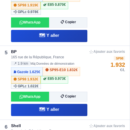
🌿 E85
0.870€
🟣 SP98
1.919€
💨 GPLc
0.978€
📋 Copier
WhatsApp
🗺️ Y aller
☆
BP
5
Ajouter aux favoris
165 rue de la République, France
SP98
1.932
📍 1.9 km
Màj Données de démonstration
🔴 SP95-E10
1.832€
€/L
⛽ Gazole
1.625€
🌿 E85
0.973€
🟣 SP98
1.932€
💨 GPLc
1.022€
📋 Copier
WhatsApp
🗺️ Y aller
☆
Shell
6
Ajouter aux favoris