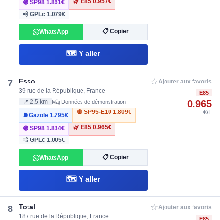
🌿 E85
0.957€
🟣 SP98
1.861€
💨 GPLc
1.079€
📋 Copier
WhatsApp
🗺️ Y aller
☆
Esso
7
Ajouter aux favoris
39 rue de la République, France
E85
0.965
📍 2.5 km
Màj Données de démonstration
🔴 SP95-E10
1.809€
€/L
⛽ Gazole
1.795€
🌿 E85
0.965€
🟣 SP98
1.834€
💨 GPLc
1.005€
📋 Copier
WhatsApp
🗺️ Y aller
☆
Total
8
Ajouter aux favoris
187 rue de la République, France
E85