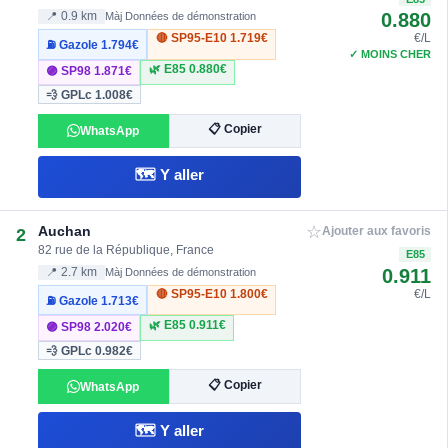
0.880
📍 0.9 km
Màj Données de démonstration
🔴 SP95-E10
1.719€
€/L
⛽ Gazole
1.794€
✓ MOINS CHER
🌿 E85
0.880€
🟣 SP98
1.871€
💨 GPLc
1.008€
📋 Copier
WhatsApp
🗺️ Y aller
☆
Auchan
2
Ajouter aux favoris
82 rue de la République, France
E85
0.911
📍 2.7 km
Màj Données de démonstration
🔴 SP95-E10
1.800€
€/L
⛽ Gazole
1.713€
🌿 E85
0.911€
🟣 SP98
2.020€
💨 GPLc
0.982€
📋 Copier
WhatsApp
🗺️ Y aller