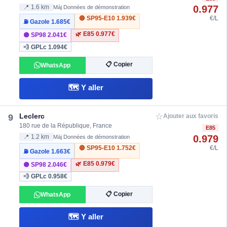
0.977
📍 1.6 km
Màj Données de démonstration
🔴 SP95-E10
1.939€
€/L
⛽ Gazole
1.685€
🌿 E85
0.977€
🟣 SP98
2.041€
💨 GPLc
1.094€
📋 Copier
WhatsApp
🗺️ Y aller
☆
Leclerc
9
Ajouter aux favoris
180 rue de la République, France
E85
0.979
📍 1.2 km
Màj Données de démonstration
🔴 SP95-E10
1.752€
€/L
⛽ Gazole
1.663€
🌿 E85
0.979€
🟣 SP98
2.046€
💨 GPLc
0.958€
📋 Copier
WhatsApp
🗺️ Y aller