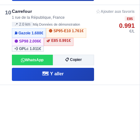
☆
Carrefour
10
Ajouter aux favoris
1 rue de la République, France
E85
0.991
📍 2.0 km
Màj Données de démonstration
🔴 SP95-E10
1.761€
€/L
⛽ Gazole
1.688€
🌿 E85
0.991€
🟣 SP98
2.006€
💨 GPLc
1.011€
📋 Copier
WhatsApp
🗺️ Y aller