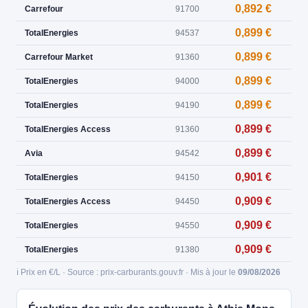
0,892 €
Carrefour
91700
0,899 €
TotalEnergies
94537
0,899 €
Carrefour Market
91360
0,899 €
TotalEnergies
94000
0,899 €
TotalEnergies
94190
0,899 €
TotalEnergies Access
91360
0,899 €
Avia
94542
0,901 €
TotalEnergies
94150
0,909 €
TotalEnergies Access
94450
0,909 €
TotalEnergies
94550
0,909 €
TotalEnergies
91380
ℹ️ Prix en €/L · Source : prix-carburants.gouv.fr · Mis à jour le
09/08/2026