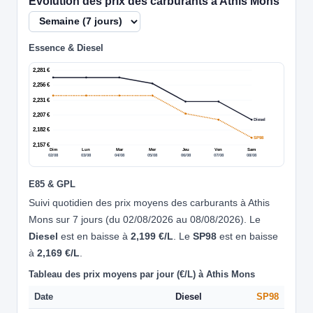
Évolution des prix des carburants à Athis Mons
Essence & Diesel
2,281 €
2,256 €
2,231 €
2,207 €
Diesel
2,182 €
SP98
2,157 €
Dim
Lun
Mar
Mer
Jeu
Ven
Sam
02/08
03/08
04/08
05/08
06/08
07/08
08/08
E85 & GPL
Suivi quotidien des prix moyens des carburants à Athis
Mons sur 7 jours (du 02/08/2026 au 08/08/2026). Le
Diesel
est en baisse à
2,199 €/L
. Le
SP98
est en baisse
à
2,169 €/L
.
Tableau des prix moyens par jour (€/L) à Athis Mons
Date
Diesel
SP98