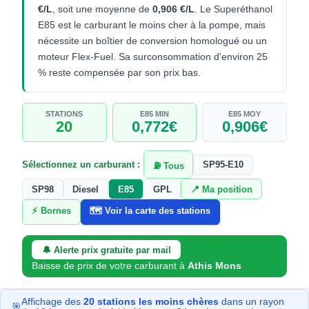
€/L
, soit une moyenne de
0,906 €/L
. Le Superéthanol
E85 est le carburant le moins cher à la pompe, mais
nécessite un boîtier de conversion homologué ou un
moteur Flex-Fuel. Sa surconsommation d'environ 25
% reste compensée par son prix bas.
STATIONS
E85 MIN
E85 MOY
20
0,772€
0,906€
Sélectionnez un carburant :
SP95-E10
⛽ Tous
SP98
Diesel
E85
GPL
📍 Ma position
⚡ Bornes
🗺️ Voir la carte des stations
🔔 Alerte prix gratuite par mail
Baisse de prix de votre carburant à
Athis Mons
Affichage des
20 stations les moins chères
dans un rayon
🎯