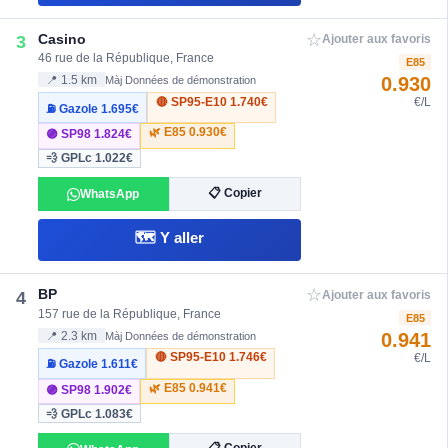
☆
Casino
3
Ajouter aux favoris
46 rue de la République, France
E85
0.930
📍 1.5 km
Màj Données de démonstration
🔴 SP95-E10
1.740€
€/L
⛽ Gazole
1.695€
🌿 E85
0.930€
🟣 SP98
1.824€
💨 GPLc
1.022€
📋 Copier
WhatsApp
🗺️ Y aller
☆
BP
4
Ajouter aux favoris
157 rue de la République, France
E85
0.941
📍 2.3 km
Màj Données de démonstration
🔴 SP95-E10
1.746€
€/L
⛽ Gazole
1.611€
🌿 E85
0.941€
🟣 SP98
1.902€
💨 GPLc
1.083€