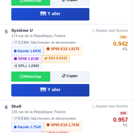
📋 Copier
WhatsApp
🗺️ Y aller
☆
Système U
5
Ajouter aux favoris
174 rue de la République, France
E85
0.942
📍 2.3 km
Màj Données de démonstration
🔴 SP95-E10
1.927€
€/L
⛽ Gazole
1.693€
🌿 E85
0.942€
🟣 SP98
1.818€
💨 GPLc
1.098€
📋 Copier
WhatsApp
🗺️ Y aller
☆
Shell
6
Ajouter aux favoris
135 rue de la République, France
E85
0.957
📍 0.9 km
Màj Données de démonstration
🔴 SP95-E10
1.703€
€/L
⛽ Gazole
1.752€