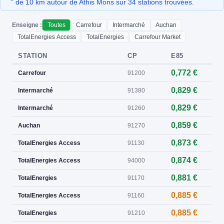
de 10 km autour de Athis Mons sur 34 stations trouvées.
Enseigne :
Toutes
Carrefour
Intermarché
Auchan
TotalEnergies Access
TotalEnergies
Carrefour Market
STATION
CP
E85
0,772 €
Carrefour
91200
0,829 €
Intermarché
91380
0,829 €
Intermarché
91260
0,859 €
Auchan
91270
0,873 €
TotalEnergies Access
91130
0,874 €
TotalEnergies Access
94000
0,881 €
TotalEnergies
91170
0,885 €
TotalEnergies Access
91160
0,885 €
TotalEnergies
91210