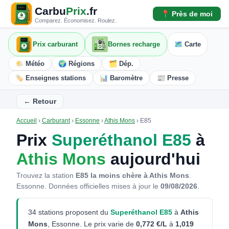
Carbu
Prix
.fr
📍 Près de moi
Comparez. Économisez. Roulez.
Prix carburant
Bornes recharge
🗺️ Carte
🌤️ Météo
🌍 Régions
🗂️ Dép.
🏷️ Enseignes stations
📊 Baromètre
📰 Presse
← Retour
Accueil
›
Carburant
›
Essonne
›
Athis Mons
›
E85
Prix
Superéthanol E85
à
Athis Mons
aujourd'hui
Trouvez la station
E85 la moins chère à Athis Mons
.
Essonne.
Données officielles mises à jour le
09/08/2026
.
34 stations proposent du
Superéthanol E85
à
Athis
Mons
, Essonne. Le prix varie de
0,772 €/L
à
1,019