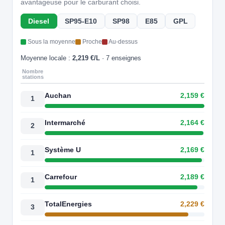
avantageuse pour le carburant choisi.
Diesel
SP95-E10
SP98
E85
GPL
Sous la moyenne
Proche
Au-dessus
Moyenne locale :
2,219 €/L
· 7 enseignes
Nombre
stations
Auchan
2,159 €
1
Intermarché
2,164 €
2
Système U
2,169 €
1
Carrefour
2,189 €
1
TotalEnergies
2,229 €
3