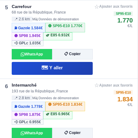
☆
Carrefour
5
Ajouter aux favoris
68 rue de la République, France
SP95-E10
1.770
📍 2.6 km
Màj Données de démonstration
🔴 SP95-E10
1.770€
€/L
⛽ Gazole
1.584€
🌿 E85
0.932€
🟣 SP98
1.945€
💨 GPLc
1.035€
📋 Copier
WhatsApp
🗺️ Y aller
☆
Intermarché
6
Ajouter aux favoris
193 rue de la République, France
SP95-E10
1.834
📍 2.8 km
Màj Données de démonstration
🔴 SP95-E10
1.834€
€/L
⛽ Gazole
1.778€
🌿 E85
0.965€
🟣 SP98
1.875€
💨 GPLc
0.955€
📋 Copier
WhatsApp