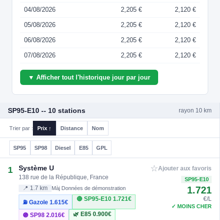
04/08/2026
2,205 €
2,120 €
05/08/2026
2,205 €
2,120 €
06/08/2026
2,205 €
2,120 €
07/08/2026
2,205 €
2,120 €
▼ Afficher tout l'historique jour par jour
SP95-E10 -- 10 stations
rayon 10 km
Trier par :
Prix ↑
Distance
Nom
SP95
SP98
Diesel
E85
GPL
☆
Système U
1
Ajouter aux favoris
138 rue de la République, France
SP95-E10
1.721
📍 1.7 km
Màj Données de démonstration
🔴 SP95-E10
1.721€
€/L
⛽ Gazole
1.615€
✓ MOINS CHER
🌿 E85
0.900€
🟣 SP98
2.016€