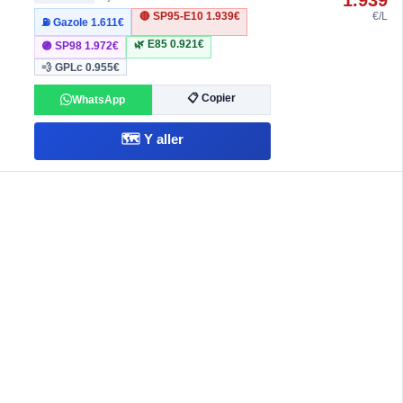
1.939
🔴 SP95-E10
1.939€
€/L
⛽ Gazole
1.611€
🌿 E85
0.921€
🟣 SP98
1.972€
💨 GPLc
0.955€
📋 Copier
WhatsApp
🗺️ Y aller