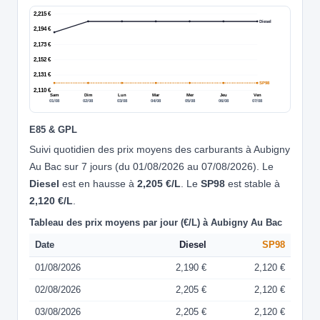
2,215 €
Diesel
2,194 €
2,173 €
2,152 €
2,131 €
SP98
2,110 €
Sam
Dim
Lun
Mar
Mer
Jeu
Ven
01/08
02/08
03/08
04/08
05/08
06/08
07/08
E85 & GPL
Suivi quotidien des prix moyens des carburants à Aubigny
Au Bac sur 7 jours (du 01/08/2026 au 07/08/2026). Le
Diesel
est en hausse à
2,205 €/L
. Le
SP98
est stable à
2,120 €/L
.
Tableau des prix moyens par jour (€/L) à Aubigny Au Bac
Date
Diesel
SP98
01/08/2026
2,190 €
2,120 €
02/08/2026
2,205 €
2,120 €
03/08/2026
2,205 €
2,120 €