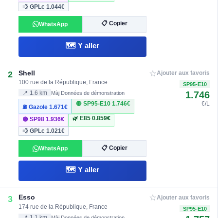
💨 GPLc
1.044€
📋 Copier
WhatsApp
🗺️ Y aller
☆
Shell
2
Ajouter aux favoris
100 rue de la République, France
SP95-E10
1.746
📍 1.6 km
Màj Données de démonstration
🔴 SP95-E10
1.746€
€/L
⛽ Gazole
1.671€
🌿 E85
0.859€
🟣 SP98
1.936€
💨 GPLc
1.021€
📋 Copier
WhatsApp
🗺️ Y aller
☆
Esso
3
Ajouter aux favoris
174 rue de la République, France
SP95-E10
📍 1.1 km
Màj Données de démonstration