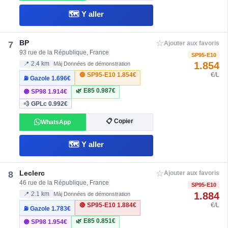
🗺️ Y aller
☆
BP
7
Ajouter aux favoris
93 rue de la République, France
SP95-E10
1.854
📍 2.4 km
Màj Données de démonstration
🔴 SP95-E10
1.854€
€/L
⛽ Gazole
1.696€
🌿 E85
0.987€
🟣 SP98
1.914€
💨 GPLc
0.992€
📋 Copier
WhatsApp
🗺️ Y aller
☆
Leclerc
8
Ajouter aux favoris
46 rue de la République, France
SP95-E10
1.884
📍 2.1 km
Màj Données de démonstration
🔴 SP95-E10
1.884€
€/L
⛽ Gazole
1.783€
🌿 E85
0.851€
🟣 SP98
1.954€