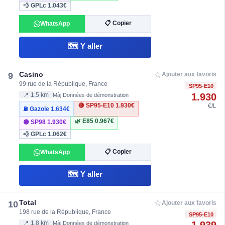
💨 GPLc
1.043€
📋 Copier
WhatsApp
🗺️ Y aller
☆
Casino
9
Ajouter aux favoris
99 rue de la République, France
SP95-E10
1.930
📍 1.5 km
Màj Données de démonstration
🔴 SP95-E10
1.930€
€/L
⛽ Gazole
1.634€
🌿 E85
0.967€
🟣 SP98
1.930€
💨 GPLc
1.062€
📋 Copier
WhatsApp
🗺️ Y aller
☆
Total
10
Ajouter aux favoris
198 rue de la République, France
SP95-E10
📍 1.8 km
Màj Données de démonstration