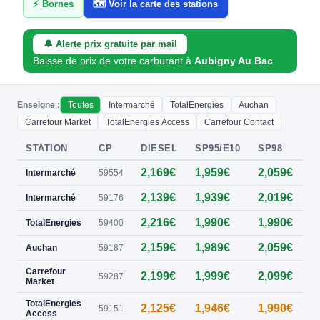
⚡ Bornes
🗺️ Voir la carte des stations
🔔 Alerte prix gratuite par mail
Baisse de prix de votre carburant à
Aubigny Au Bac
Enseigne :
Toutes
Intermarché
TotalEnergies
Auchan
Carrefour Market
TotalEnergies Access
Carrefour Contact
STATION
CP
DIESEL
SP95/E10
SP98
E
2,169€
1,959€
2,059€
0
Intermarché
59554
2,139€
1,939€
2,019€
0
Intermarché
59176
2,216€
1,990€
1,990€
0
TotalEnergies
59400
2,159€
1,989€
2,059€
0
Auchan
59187
Carrefour
2,199€
1,999€
2,099€
0
59287
Market
TotalEnergies
2,125€
1,946€
1,990€
59151
Access