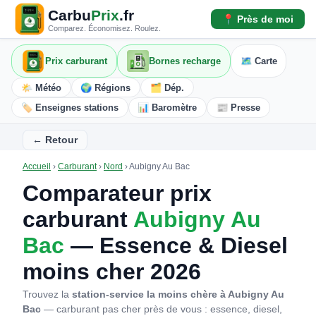
Carbu
Prix
.fr
📍 Près de moi
Comparez. Économisez. Roulez.
Prix carburant
Bornes recharge
🗺️ Carte
🌤️ Météo
🌍 Régions
🗂️ Dép.
🏷️ Enseignes stations
📊 Baromètre
📰 Presse
← Retour
Accueil
›
Carburant
›
Nord
›
Aubigny Au Bac
Comparateur prix
carburant
Aubigny Au
Bac
— Essence & Diesel
moins cher 2026
Trouvez la
station-service la moins chère à Aubigny Au
Bac
— carburant pas cher près de vous : essence, diesel,