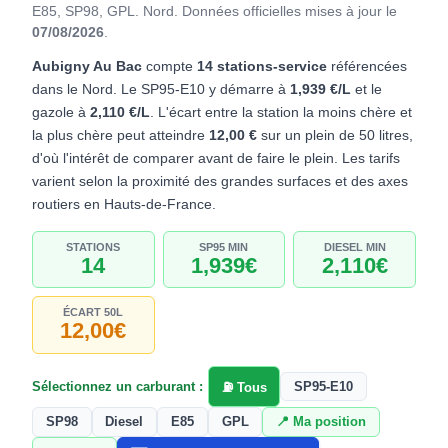
E85, SP98, GPL. Nord.
Données officielles mises à jour le
07/08/2026
.
Aubigny Au Bac
compte
14 stations-service
référencées
dans le Nord. Le SP95-E10 y démarre à
1,939 €/L
et le
gazole à
2,110 €/L
. L'écart entre la station la moins chère et
la plus chère peut atteindre
12,00 €
sur un plein de 50 litres,
d'où l'intérêt de comparer avant de faire le plein. Les tarifs
varient selon la proximité des grandes surfaces et des axes
routiers en Hauts-de-France.
STATIONS
SP95 MIN
DIESEL MIN
14
1,939€
2,110€
ÉCART 50L
12,00€
Sélectionnez un carburant :
SP95-E10
⛽ Tous
SP98
Diesel
E85
GPL
📍 Ma position