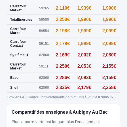
Carrefour
2,110€
1,939€
1,990€
59265
Market
2,250€
1,990€
1,990€
TotalEnergies
59580
Carrefour
2,198€
1,999€
2,099€
59554
Market
Carrefour
2,179€
1,999€
2,099€
59151
Contact
2,169€
2,002€
2,080€
Système U
62860
Carrefour
2,250€
2,053€
2,155€
59111
Market
2,286€
2,093€
2,159€
Esso
62860
2,335€
2,179€
2,258€
Shell
62860
ℹ️ Prix en €/L · Source : prix-carburants.gouv.fr · Mis à jour le
07/08/2026
Comparatif des enseignes à Aubigny Au Bac
Plus la barre verte est longue, plus l'enseigne est