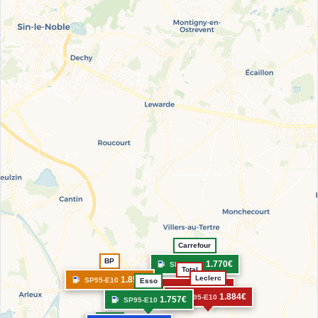
Carrefour
BP
1.770€
SP95-E10
Total
Leclerc
1.854€
SP95-E10
Esso
1.939€
SP95-E10
1.884€
SP95-E10
1.757€
SP95-E10