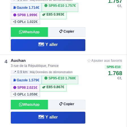
1.757
🔴 SP95-E10
1.757€
€/L
⛽ Gazole
1.714€
🌿 E85
0.993€
🟣 SP98
1.999€
💨 GPLc
1.022€
📋 Copier
WhatsApp
🗺️ Y aller
☆
Auchan
4
Ajouter aux favoris
3 rue de la République, France
SP95-E10
1.768
📍 0.9 km
Màj Données de démonstration
🔴 SP95-E10
1.768€
€/L
⛽ Gazole
1.579€
🌿 E85
0.867€
🟣 SP98
2.021€
💨 GPLc
1.059€
📋 Copier
WhatsApp
🗺️ Y aller