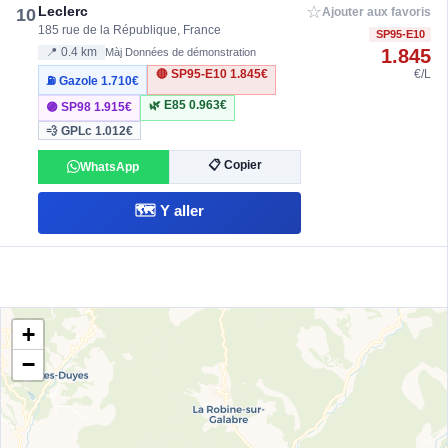
☆
Leclerc
10
Ajouter aux favoris
185 rue de la République, France
SP95-E10
1.845
📍 0.4 km
Màj Données de démonstration
🔴 SP95-E10
1.845€
€/L
⛽ Gazole
1.710€
🌿 E85
0.963€
🟣 SP98
1.915€
💨 GPLc
1.012€
📋 Copier
WhatsApp
🗺️ Y aller
+
−