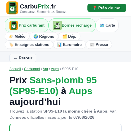
Carbu
Prix
.fr
📍 Près de moi
Comparez. Économisez. Roulez.
Prix carburant
Bornes recharge
🗺️ Carte
🌤️ Météo
🌍 Régions
🗂️ Dép.
🏷️ Enseignes stations
📊 Baromètre
📰 Presse
← Retour
Accueil
›
Carburant
›
Var
›
Aups
›
SP95-E10
Prix
Sans-plomb 95
(SP95-E10)
à
Aups
aujourd'hui
Trouvez la station
SP95-E10 la moins chère à Aups
. Var.
Données officielles mises à jour le
07/08/2026
.