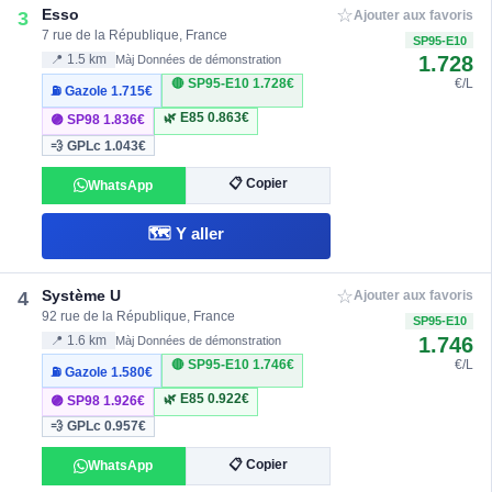
☆
Esso
3
Ajouter aux favoris
7 rue de la République, France
SP95-E10
1.728
📍 1.5 km
Màj Données de démonstration
🔴 SP95-E10
1.728€
€/L
⛽ Gazole
1.715€
🌿 E85
0.863€
🟣 SP98
1.836€
💨 GPLc
1.043€
📋 Copier
WhatsApp
🗺️ Y aller
☆
Système U
4
Ajouter aux favoris
92 rue de la République, France
SP95-E10
1.746
📍 1.6 km
Màj Données de démonstration
🔴 SP95-E10
1.746€
€/L
⛽ Gazole
1.580€
🌿 E85
0.922€
🟣 SP98
1.926€
💨 GPLc
0.957€
📋 Copier
WhatsApp