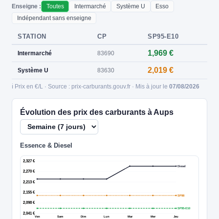
Enseigne :
Toutes
Intermarché
Système U
Esso
Indépendant sans enseigne
STATION
CP
SP95-E10
1,969 €
Intermarché
83690
2,019 €
Système U
83630
ℹ️ Prix en €/L · Source : prix-carburants.gouv.fr · Mis à jour le
07/08/2026
Évolution des prix des carburants à Aups
Essence & Diesel
2,327 €
Diesel
2,270 €
2,213 €
2,155 €
SP98
2,098 €
SP95-E10
2,041 €
Ven
Sam
Dim
Lun
Mar
Mer
Jeu