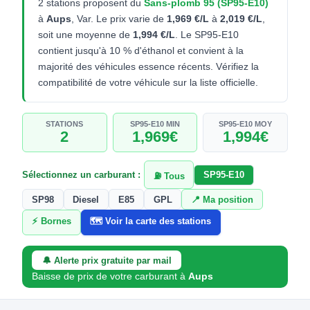
2 stations proposent du
Sans-plomb 95 (SP95-E10)
à
Aups
, Var. Le prix varie de
1,969 €/L
à
2,019 €/L
,
soit une moyenne de
1,994 €/L
. Le SP95-E10
contient jusqu'à 10 % d'éthanol et convient à la
majorité des véhicules essence récents. Vérifiez la
compatibilité de votre véhicule sur la liste officielle.
STATIONS
SP95-E10 MIN
SP95-E10 MOY
2
1,969€
1,994€
Sélectionnez un carburant :
SP95-E10
⛽ Tous
SP98
Diesel
E85
GPL
📍 Ma position
⚡ Bornes
🗺️ Voir la carte des stations
🔔 Alerte prix gratuite par mail
Baisse de prix de votre carburant à
Aups