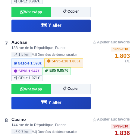
💨 GPLc
0.987€
📋 Copier
WhatsApp
🗺️ Y aller
☆
Auchan
7
Ajouter aux favoris
188 rue de la République, France
SP95-E10
1.803
📍 1.5 km
Màj Données de démonstration
🔴 SP95-E10
1.803€
€/L
⛽ Gazole
1.593€
🌿 E85
0.857€
🟣 SP98
1.947€
💨 GPLc
1.071€
📋 Copier
WhatsApp
🗺️ Y aller
☆
Casino
8
Ajouter aux favoris
144 rue de la République, France
SP95-E10
1.836
📍 0.7 km
Màj Données de démonstration