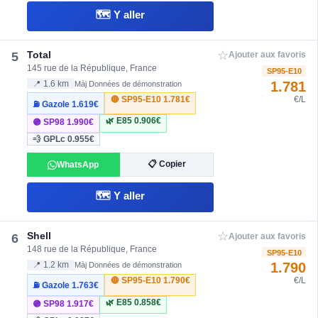
🗺️ Y aller
☆
Total
5
Ajouter aux favoris
145 rue de la République, France
SP95-E10
1.781
📍 1.6 km
Màj Données de démonstration
🔴 SP95-E10
1.781€
€/L
⛽ Gazole
1.619€
🌿 E85
0.906€
🟣 SP98
1.990€
💨 GPLc
0.955€
📋 Copier
WhatsApp
🗺️ Y aller
☆
Shell
6
Ajouter aux favoris
148 rue de la République, France
SP95-E10
1.790
📍 1.2 km
Màj Données de démonstration
🔴 SP95-E10
1.790€
€/L
⛽ Gazole
1.763€
🌿 E85
0.858€
🟣 SP98
1.917€