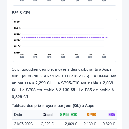
31/07
01/08
02/08
03/08
04/08
05/08
06/08
E85 & GPL
0,849 €
0,841 €
0,833 €
E85
0,825 €
0,817 €
0,809 €
Ven
Sam
Dim
Lun
Mar
Mer
Jeu
31/07
01/08
02/08
03/08
04/08
05/08
06/08
Suivi quotidien des prix moyens des carburants à Aups
sur 7 jours (du 31/07/2026 au 06/08/2026). Le
Diesel
est
en hausse à
2,299 €/L
. Le
SP95-E10
est stable à
2,069
€/L
. Le
SP98
est stable à
2,139 €/L
. Le
E85
est stable à
0,829 €/L
.
Tableau des prix moyens par jour (€/L) à Aups
Date
Diesel
SP95-E10
SP98
E85
31/07/2026
2,229 €
2,069 €
2,139 €
0,829 €