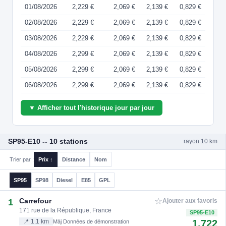
01/08/2026
2,229 €
2,069 €
2,139 €
0,829 €
02/08/2026
2,229 €
2,069 €
2,139 €
0,829 €
03/08/2026
2,229 €
2,069 €
2,139 €
0,829 €
04/08/2026
2,299 €
2,069 €
2,139 €
0,829 €
05/08/2026
2,299 €
2,069 €
2,139 €
0,829 €
06/08/2026
2,299 €
2,069 €
2,139 €
0,829 €
▼ Afficher tout l'historique jour par jour
SP95-E10 -- 10 stations
rayon 10 km
Trier par :
Prix ↑
Distance
Nom
SP95
SP98
Diesel
E85
GPL
☆
Carrefour
1
Ajouter aux favoris
171 rue de la République, France
SP95-E10
1.722
📍 1.1 km
Màj Données de démonstration