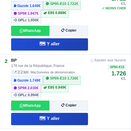
🔴 SP95-E10
1.722€
€/L
⛽ Gazole
1.649€
✓ MOINS CHER
🌿 E85
0.888€
🟣 SP98
1.947€
💨 GPLc
1.050€
📋 Copier
WhatsApp
🗺️ Y aller
☆
BP
2
Ajouter aux favoris
176 rue de la République, France
SP95-E10
1.726
📍 2.2 km
Màj Données de démonstration
🔴 SP95-E10
1.726€
€/L
⛽ Gazole
1.748€
🌿 E85
0.949€
🟣 SP98
2.030€
💨 GPLc
0.994€
📋 Copier
WhatsApp
🗺️ Y aller