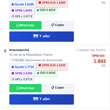
🔴 SP95-E10
1.836€
€/L
⛽ Gazole
1.628€
🌿 E85
0.865€
🟣 SP98
1.808€
💨 GPLc
0.977€
📋 Copier
WhatsApp
🗺️ Y aller
☆
Intermarché
9
Ajouter aux favoris
42 rue de la République, France
SP95-E10
1.843
📍 3.0 km
Màj Données de démonstration
🔴 SP95-E10
1.843€
€/L
⛽ Gazole
1.772€
🌿 E85
0.869€
🟣 SP98
2.039€
💨 GPLc
0.971€
📋 Copier
WhatsApp
🗺️ Y aller