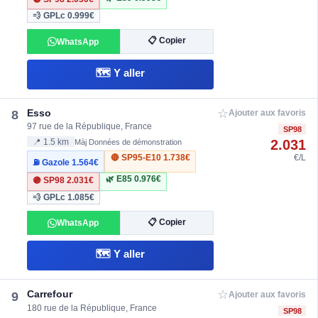
💨 GPLc
0.999€
📋 Copier
WhatsApp
🗺️ Y aller
☆
Esso
8
Ajouter aux favoris
97 rue de la République, France
SP98
2.031
📍 1.5 km
Màj Données de démonstration
🔴 SP95-E10
1.738€
€/L
⛽ Gazole
1.564€
🌿 E85
0.976€
🟣 SP98
2.031€
💨 GPLc
1.085€
📋 Copier
WhatsApp
🗺️ Y aller
☆
Carrefour
9
Ajouter aux favoris
180 rue de la République, France
SP98