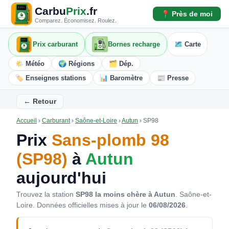
Carbu
Prix
.fr
📍 Près de moi
Comparez. Économisez. Roulez.
Prix carburant
Bornes recharge
🗺️ Carte
🌤️ Météo
🌍 Régions
🗂️ Dép.
🏷️ Enseignes stations
📊 Baromètre
📰 Presse
← Retour
Accueil
›
Carburant
›
Saône-et-Loire
›
Autun
›
SP98
Prix
Sans-plomb 98
(SP98)
à
Autun
aujourd'hui
Trouvez la station
SP98 la moins chère à Autun
. Saône-et-
Loire.
Données officielles mises à jour le
06/08/2026
.