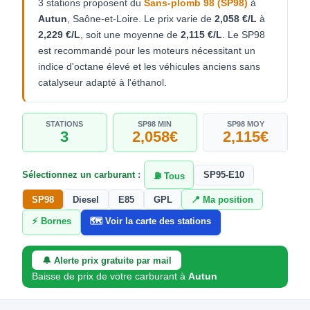
3 stations proposent du
Sans-plomb 98 (SP98)
à
Autun
, Saône-et-Loire. Le prix varie de
2,058 €/L
à
2,229 €/L
, soit une moyenne de
2,115 €/L
. Le SP98
est recommandé pour les moteurs nécessitant un
indice d'octane élevé et les véhicules anciens sans
catalyseur adapté à l'éthanol.
STATIONS
SP98 MIN
SP98 MOY
3
2,058€
2,115€
Sélectionnez un carburant :
SP95-E10
⛽ Tous
SP98
Diesel
E85
GPL
📍 Ma position
⚡ Bornes
🗺️ Voir la carte des stations
🔔 Alerte prix gratuite par mail
Baisse de prix de votre carburant à
Autun