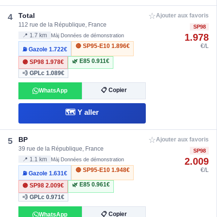
☆
Total
4
Ajouter aux favoris
112 rue de la République, France
SP98
1.978
📍 1.7 km
Màj Données de démonstration
🔴 SP95-E10
1.896€
€/L
⛽ Gazole
1.722€
🌿 E85
0.911€
🟣 SP98
1.978€
💨 GPLc
1.089€
📋 Copier
WhatsApp
🗺️ Y aller
☆
BP
5
Ajouter aux favoris
39 rue de la République, France
SP98
2.009
📍 1.1 km
Màj Données de démonstration
🔴 SP95-E10
1.948€
€/L
⛽ Gazole
1.631€
🌿 E85
0.961€
🟣 SP98
2.009€
💨 GPLc
0.971€
📋 Copier
WhatsApp