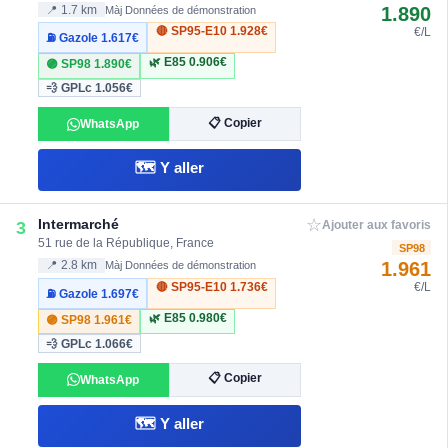
1.890
📍 1.7 km
Màj Données de démonstration
🔴 SP95-E10
1.928€
€/L
⛽ Gazole
1.617€
🌿 E85
0.906€
🟣 SP98
1.890€
💨 GPLc
1.056€
📋 Copier
WhatsApp
🗺️ Y aller
☆
Intermarché
3
Ajouter aux favoris
51 rue de la République, France
SP98
1.961
📍 2.8 km
Màj Données de démonstration
🔴 SP95-E10
1.736€
€/L
⛽ Gazole
1.697€
🌿 E85
0.980€
🟣 SP98
1.961€
💨 GPLc
1.066€
📋 Copier
WhatsApp
🗺️ Y aller