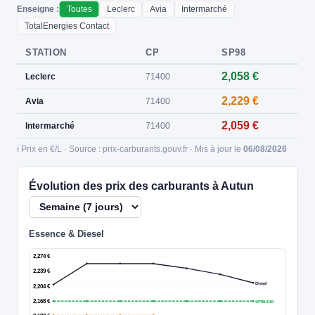
Enseigne :
Toutes
Leclerc
Avia
Intermarché
TotalEnergies Contact
STATION
CP
SP98
2,058 €
Leclerc
71400
2,229 €
Avia
71400
2,059 €
Intermarché
71400
ℹ️ Prix en €/L · Source : prix-carburants.gouv.fr · Mis à jour le
06/08/2026
Évolution des prix des carburants à Autun
Essence & Diesel
2,274 €
2,239 €
Diesel
2,204 €
2,168 €
SP95-E10