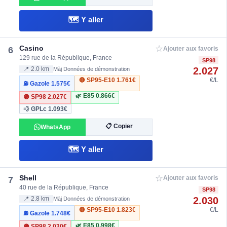
🗺️ Y aller
☆
Casino
6
Ajouter aux favoris
129 rue de la République, France
SP98
2.027
📍 2.0 km
Màj Données de démonstration
🔴 SP95-E10
1.761€
€/L
⛽ Gazole
1.575€
🌿 E85
0.866€
🟣 SP98
2.027€
💨 GPLc
1.093€
📋 Copier
WhatsApp
🗺️ Y aller
☆
Shell
7
Ajouter aux favoris
40 rue de la République, France
SP98
2.030
📍 2.8 km
Màj Données de démonstration
🔴 SP95-E10
1.823€
€/L
⛽ Gazole
1.748€
🌿 E85
0.998€
🟣 SP98
2.030€