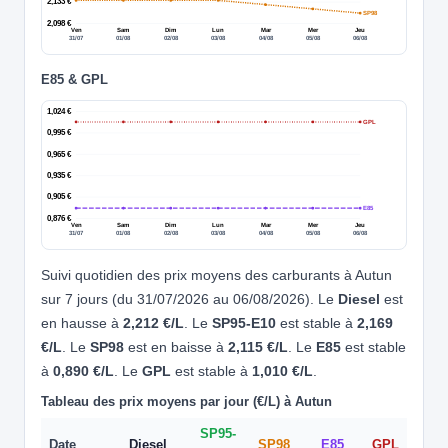
2,133 €
SP98
2,098 €
Ven
Sam
Dim
Lun
Mar
Mer
Jeu
31/07
01/08
02/08
03/08
04/08
05/08
06/08
E85 & GPL
1,024 €
GPL
0,995 €
0,965 €
0,935 €
0,905 €
E85
0,876 €
Ven
Sam
Dim
Lun
Mar
Mer
Jeu
31/07
01/08
02/08
03/08
04/08
05/08
06/08
Suivi quotidien des prix moyens des carburants à Autun
sur 7 jours (du 31/07/2026 au 06/08/2026). Le
Diesel
est
en hausse à
2,212 €/L
. Le
SP95-E10
est stable à
2,169
€/L
. Le
SP98
est en baisse à
2,115 €/L
. Le
E85
est stable
à
0,890 €/L
. Le
GPL
est stable à
1,010 €/L
.
Tableau des prix moyens par jour (€/L) à Autun
SP95-
Date
Diesel
SP98
E85
GPL