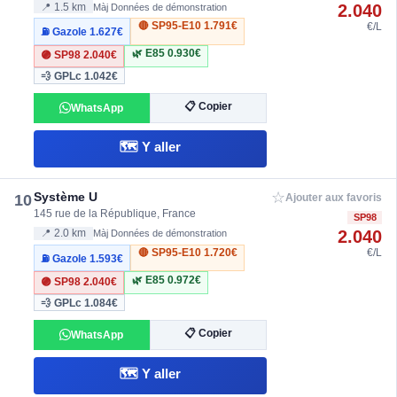
2.040
📍 1.5 km
Màj Données de démonstration
🔴 SP95-E10
1.791€
€/L
⛽ Gazole
1.627€
🌿 E85
0.930€
🟣 SP98
2.040€
💨 GPLc
1.042€
📋 Copier
WhatsApp
🗺️ Y aller
☆
Système U
10
Ajouter aux favoris
145 rue de la République, France
SP98
2.040
📍 2.0 km
Màj Données de démonstration
🔴 SP95-E10
1.720€
€/L
⛽ Gazole
1.593€
🌿 E85
0.972€
🟣 SP98
2.040€
💨 GPLc
1.084€
📋 Copier
WhatsApp
🗺️ Y aller