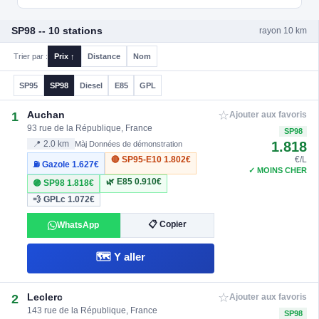
SP98 -- 10 stations
rayon 10 km
Trier par :
Prix ↑
Distance
Nom
SP95
SP98
Diesel
E85
GPL
☆
Auchan
1
Ajouter aux favoris
93 rue de la République, France
SP98
1.818
📍 2.0 km
Màj Données de démonstration
🔴 SP95-E10
1.802€
€/L
⛽ Gazole
1.627€
✓ MOINS CHER
🌿 E85
0.910€
🟣 SP98
1.818€
💨 GPLc
1.072€
📋 Copier
WhatsApp
🗺️ Y aller
☆
Leclerc
2
Ajouter aux favoris
143 rue de la République, France
SP98