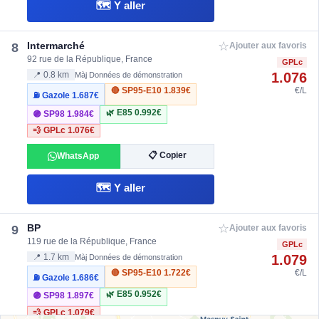
🗺️ Y aller
☆
Intermarché
8
Ajouter aux favoris
92 rue de la République, France
GPLc
1.076
📍 0.8 km
Màj Données de démonstration
🔴 SP95-E10
1.839€
€/L
⛽ Gazole
1.687€
🌿 E85
0.992€
🟣 SP98
1.984€
💨 GPLc
1.076€
📋 Copier
WhatsApp
🗺️ Y aller
☆
BP
9
Ajouter aux favoris
119 rue de la République, France
GPLc
1.079
📍 1.7 km
Màj Données de démonstration
🔴 SP95-E10
1.722€
€/L
⛽ Gazole
1.686€
🌿 E85
0.952€
🟣 SP98
1.897€
💨 GPLc
1.079€