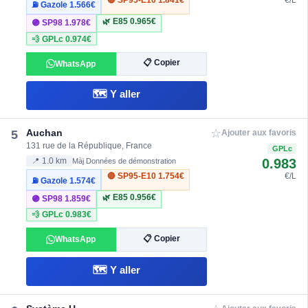
🔴 SP95-E10
1.841€
€/L
⛽ Gazole
1.566€
🌿 E85
0.965€
🟣 SP98
1.978€
💨 GPLc
0.974€
📋 Copier
WhatsApp
🗺️ Y aller
☆
Auchan
5
Ajouter aux favoris
131 rue de la République, France
GPLc
0.983
📍 1.0 km
Màj Données de démonstration
🔴 SP95-E10
1.754€
€/L
⛽ Gazole
1.574€
🌿 E85
0.956€
🟣 SP98
1.859€
💨 GPLc
0.983€
📋 Copier
WhatsApp
🗺️ Y aller