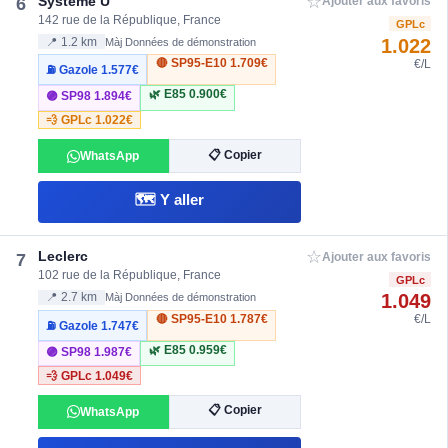
☆
Système U
6
Ajouter aux favoris
142 rue de la République, France
GPLc
1.022
📍 1.2 km
Màj Données de démonstration
🔴 SP95-E10
1.709€
€/L
⛽ Gazole
1.577€
🌿 E85
0.900€
🟣 SP98
1.894€
💨 GPLc
1.022€
📋 Copier
WhatsApp
🗺️ Y aller
☆
Leclerc
7
Ajouter aux favoris
102 rue de la République, France
GPLc
1.049
📍 2.7 km
Màj Données de démonstration
🔴 SP95-E10
1.787€
€/L
⛽ Gazole
1.747€
🌿 E85
0.959€
🟣 SP98
1.987€
💨 GPLc
1.049€
📋 Copier
WhatsApp