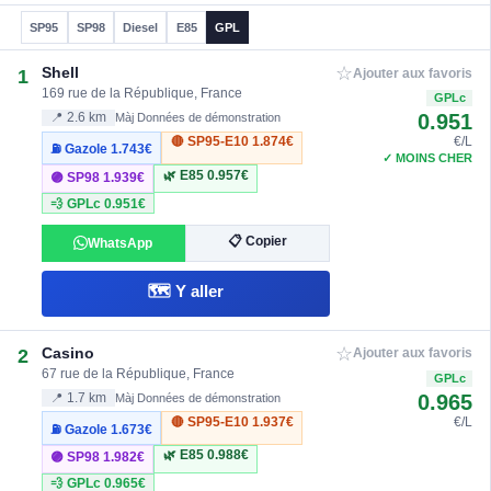
SP95
SP98
Diesel
E85
GPL
☆
Shell
1
Ajouter aux favoris
169 rue de la République, France
GPLc
0.951
📍 2.6 km
Màj Données de démonstration
🔴 SP95-E10
1.874€
€/L
⛽ Gazole
1.743€
✓ MOINS CHER
🌿 E85
0.957€
🟣 SP98
1.939€
💨 GPLc
0.951€
📋 Copier
WhatsApp
🗺️ Y aller
☆
Casino
2
Ajouter aux favoris
67 rue de la République, France
GPLc
0.965
📍 1.7 km
Màj Données de démonstration
🔴 SP95-E10
1.937€
€/L
⛽ Gazole
1.673€
🌿 E85
0.988€
🟣 SP98
1.982€
💨 GPLc
0.965€