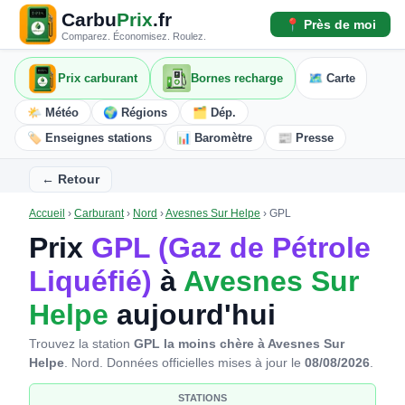
Carbu
Prix
.fr
📍 Près de moi
Comparez. Économisez. Roulez.
Prix carburant
Bornes recharge
🗺️ Carte
🌤️ Météo
🌍 Régions
🗂️ Dép.
🏷️ Enseignes stations
📊 Baromètre
📰 Presse
← Retour
Accueil
›
Carburant
›
Nord
›
Avesnes Sur Helpe
›
GPL
Prix
GPL (Gaz de Pétrole
Liquéfié)
à
Avesnes Sur
Helpe
aujourd'hui
Trouvez la station
GPL la moins chère à Avesnes Sur
Helpe
. Nord.
Données officielles mises à jour le
08/08/2026
.
STATIONS