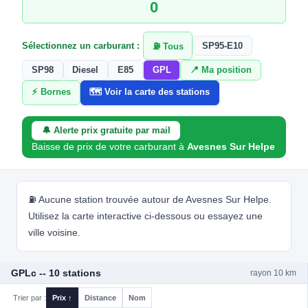
0
Sélectionnez un carburant :
SP95-E10
⛽ Tous
SP98
Diesel
E85
GPL
📍 Ma position
⚡ Bornes
🗺️ Voir la carte des stations
🔔 Alerte prix gratuite par mail
Baisse de prix de votre carburant à
Avesnes Sur Helpe
⛽ Aucune station trouvée autour de Avesnes Sur Helpe.
Utilisez la carte interactive ci-dessous ou essayez une
ville voisine.
GPLc -- 10 stations
rayon 10 km
Trier par :
Prix ↑
Distance
Nom