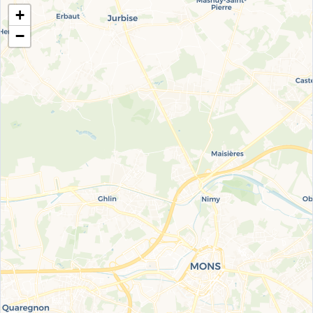
+
📋 Copier
WhatsApp
−
🗺️ Y aller
☆
Carrefour
10
Ajouter aux favoris
42 rue de la République, France
GPLc
1.099
📍 1.5 km
Màj Données de démonstration
🔴 SP95-E10
1.915€
€/L
⛽ Gazole
1.738€
🌿 E85
0.865€
🟣 SP98
1.922€
💨 GPLc
1.099€
📋 Copier
WhatsApp
🗺️ Y aller