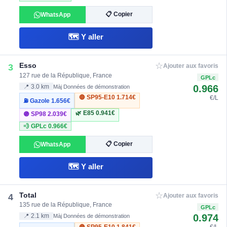
📋 Copier
WhatsApp
🗺️ Y aller
☆
Esso
3
Ajouter aux favoris
127 rue de la République, France
GPLc
0.966
📍 3.0 km
Màj Données de démonstration
🔴 SP95-E10
1.714€
€/L
⛽ Gazole
1.656€
🌿 E85
0.941€
🟣 SP98
2.039€
💨 GPLc
0.966€
📋 Copier
WhatsApp
🗺️ Y aller
☆
Total
4
Ajouter aux favoris
135 rue de la République, France
GPLc
0.974
📍 2.1 km
Màj Données de démonstration