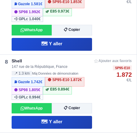
🔴 SP95-E10
1.853€
€/L
⛽ Gazole
1.581€
🌿 E85
0.973€
🟣 SP98
1.992€
💨 GPLc
1.040€
📋 Copier
WhatsApp
🗺️ Y aller
☆
Shell
8
Ajouter aux favoris
147 rue de la République, France
SP95-E10
1.872
📍 1.3 km
Màj Données de démonstration
🔴 SP95-E10
1.872€
€/L
⛽ Gazole
1.742€
🌿 E85
0.894€
🟣 SP98
1.805€
💨 GPLc
0.994€
📋 Copier
WhatsApp
🗺️ Y aller