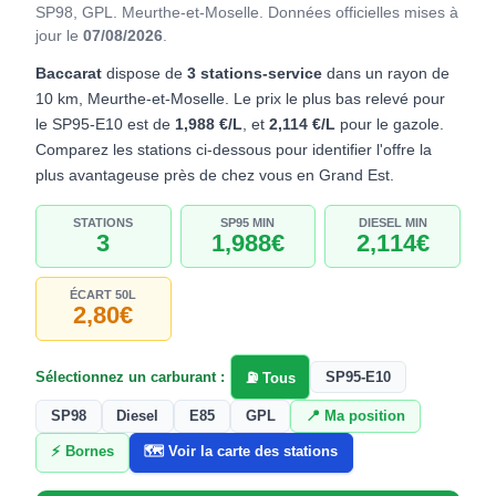
SP98, GPL. Meurthe-et-Moselle.
Données officielles mises à
jour le
07/08/2026
.
Baccarat
dispose de
3 stations-service
dans un rayon de
10 km, Meurthe-et-Moselle. Le prix le plus bas relevé pour
le SP95-E10 est de
1,988 €/L
, et
2,114 €/L
pour le gazole.
Comparez les stations ci-dessous pour identifier l'offre la
plus avantageuse près de chez vous en Grand Est.
STATIONS
SP95 MIN
DIESEL MIN
3
1,988€
2,114€
ÉCART 50L
2,80€
Sélectionnez un carburant :
SP95-E10
⛽ Tous
SP98
Diesel
E85
GPL
📍 Ma position
⚡ Bornes
🗺️ Voir la carte des stations