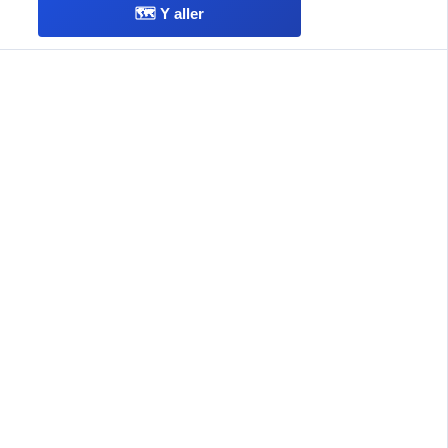
🗺️ Y aller