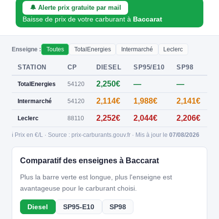
🔔 Alerte prix gratuite par mail
Baisse de prix de votre carburant à
Baccarat
Enseigne :
Toutes
TotalEnergies
Intermarché
Leclerc
STATION
CP
DIESEL
SP95/E10
SP98
E
2,250€
—
—
0
TotalEnergies
54120
2,114€
1,988€
2,141€
Intermarché
54120
2,252€
2,044€
2,206€
Leclerc
88110
ℹ️ Prix en €/L · Source : prix-carburants.gouv.fr · Mis à jour le
07/08/2026
Comparatif des enseignes à Baccarat
Plus la barre verte est longue, plus l'enseigne est
avantageuse pour le carburant choisi.
Diesel
SP95-E10
SP98