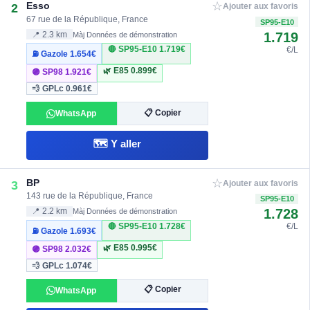
☆
Esso
2
Ajouter aux favoris
67 rue de la République, France
SP95-E10
1.719
📍 2.3 km
Màj Données de démonstration
🔴 SP95-E10
1.719€
€/L
⛽ Gazole
1.654€
🌿 E85
0.899€
🟣 SP98
1.921€
💨 GPLc
0.961€
📋 Copier
WhatsApp
🗺️ Y aller
☆
BP
3
Ajouter aux favoris
143 rue de la République, France
SP95-E10
1.728
📍 2.2 km
Màj Données de démonstration
🔴 SP95-E10
1.728€
€/L
⛽ Gazole
1.693€
🌿 E85
0.995€
🟣 SP98
2.032€
💨 GPLc
1.074€
📋 Copier
WhatsApp