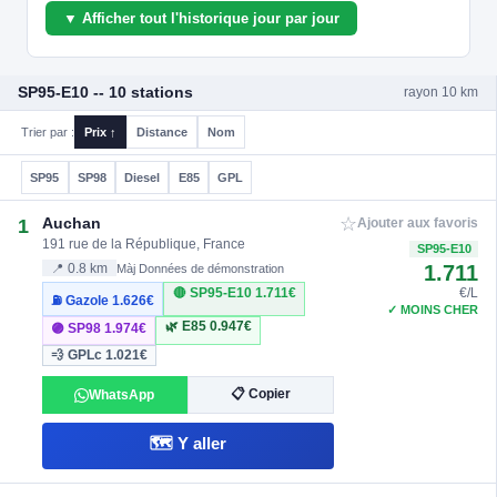
▼ Afficher tout l'historique jour par jour
SP95-E10 -- 10 stations
rayon 10 km
Trier par :
Prix ↑
Distance
Nom
SP95
SP98
Diesel
E85
GPL
☆
Auchan
1
Ajouter aux favoris
191 rue de la République, France
SP95-E10
1.711
📍 0.8 km
Màj Données de démonstration
🔴 SP95-E10
1.711€
€/L
⛽ Gazole
1.626€
✓ MOINS CHER
🌿 E85
0.947€
🟣 SP98
1.974€
💨 GPLc
1.021€
📋 Copier
WhatsApp
🗺️ Y aller