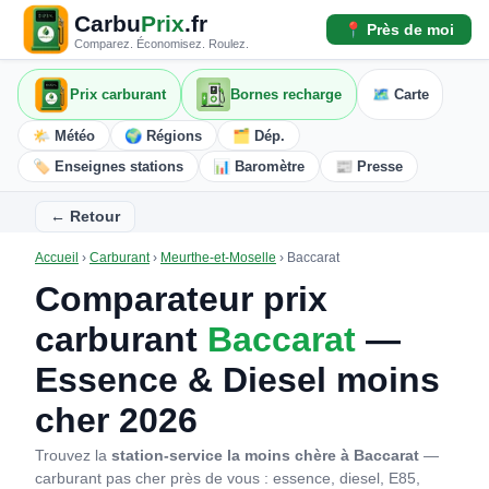
Carbu
Prix
.fr
📍 Près de moi
Comparez. Économisez. Roulez.
Prix carburant
Bornes recharge
🗺️ Carte
🌤️ Météo
🌍 Régions
🗂️ Dép.
🏷️ Enseignes stations
📊 Baromètre
📰 Presse
← Retour
Accueil
›
Carburant
›
Meurthe-et-Moselle
›
Baccarat
Comparateur prix
carburant
Baccarat
—
Essence & Diesel moins
cher 2026
Trouvez la
station-service la moins chère à Baccarat
—
carburant pas cher près de vous : essence, diesel, E85,