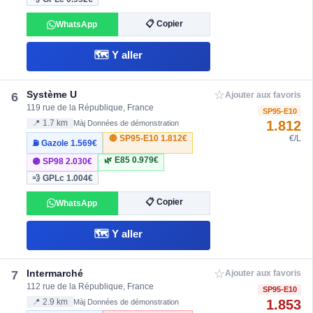
📋 Copier
WhatsApp
🗺️ Y aller
☆
Système U
6
Ajouter aux favoris
119 rue de la République, France
SP95-E10
1.812
📍 1.7 km
Màj Données de démonstration
🔴 SP95-E10
1.812€
€/L
⛽ Gazole
1.569€
🌿 E85
0.979€
🟣 SP98
2.030€
💨 GPLc
1.004€
📋 Copier
WhatsApp
🗺️ Y aller
☆
Intermarché
7
Ajouter aux favoris
112 rue de la République, France
SP95-E10
1.853
📍 2.9 km
Màj Données de démonstration