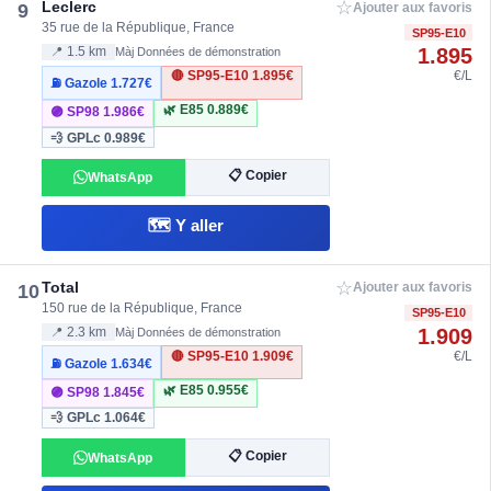
☆
Leclerc
9
Ajouter aux favoris
35 rue de la République, France
SP95-E10
1.895
📍 1.5 km
Màj Données de démonstration
🔴 SP95-E10
1.895€
€/L
⛽ Gazole
1.727€
🌿 E85
0.889€
🟣 SP98
1.986€
💨 GPLc
0.989€
📋 Copier
WhatsApp
🗺️ Y aller
☆
Total
10
Ajouter aux favoris
150 rue de la République, France
SP95-E10
1.909
📍 2.3 km
Màj Données de démonstration
🔴 SP95-E10
1.909€
€/L
⛽ Gazole
1.634€
🌿 E85
0.955€
🟣 SP98
1.845€
💨 GPLc
1.064€
📋 Copier
WhatsApp