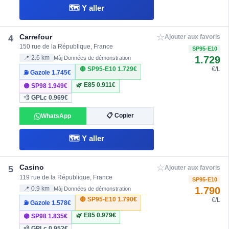
🗺️ Y aller
☆
Carrefour
4
Ajouter aux favoris
150 rue de la République, France
SP95-E10
1.729
📍 2.6 km
Màj Données de démonstration
🔴 SP95-E10
1.729€
€/L
⛽ Gazole
1.745€
🌿 E85
0.911€
🟣 SP98
1.949€
💨 GPLc
0.969€
📋 Copier
WhatsApp
🗺️ Y aller
☆
Casino
5
Ajouter aux favoris
119 rue de la République, France
SP95-E10
1.790
📍 0.9 km
Màj Données de démonstration
🔴 SP95-E10
1.790€
€/L
⛽ Gazole
1.578€
🌿 E85
0.979€
🟣 SP98
1.835€
💨 GPLc
0.952€