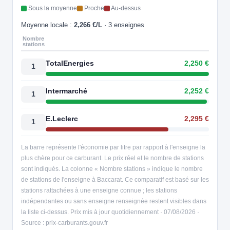
Sous la moyenne
Proche
Au-dessus
Moyenne locale :
2,266 €/L
· 3 enseignes
Nombre
stations
TotalEnergies
2,250 €
1
Intermarché
2,252 €
1
E.Leclerc
2,295 €
1
La barre représente l'économie par litre par rapport à l'enseigne la
plus chère pour ce carburant. Le prix réel et le nombre de stations
sont indiqués. La colonne « Nombre stations » indique le nombre
de stations de l'enseigne à Baccarat. Ce comparatif est basé sur les
stations rattachées à une enseigne connue ; les stations
indépendantes ou sans enseigne renseignée restent visibles dans
la liste ci-dessus. Prix mis à jour quotidiennement · 07/08/2026 ·
Source : prix-carburants.gouv.fr