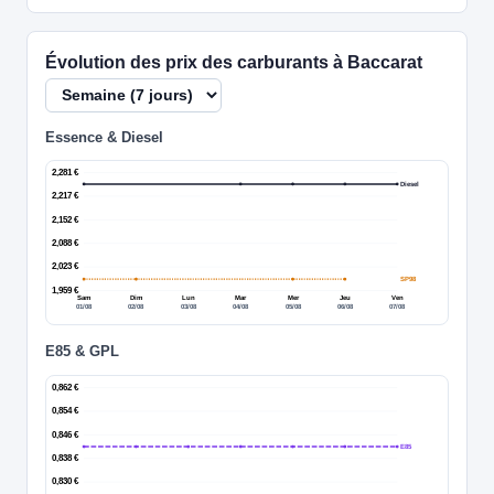
Évolution des prix des carburants à Baccarat
Essence & Diesel
2,281 €
Diesel
2,217 €
2,152 €
2,088 €
2,023 €
SP98
1,959 €
Sam
Dim
Lun
Mar
Mer
Jeu
Ven
01/08
02/08
03/08
04/08
05/08
06/08
07/08
E85 & GPL
0,862 €
0,854 €
0,846 €
E85
0,838 €
0,830 €