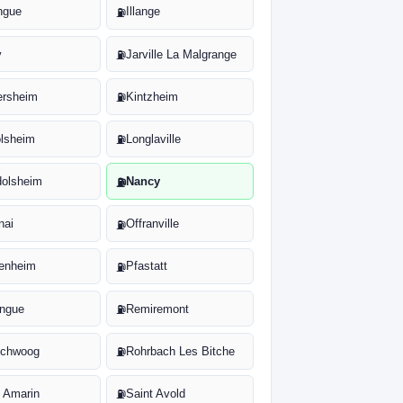
ngue
Illange
⛽
y
Jarville La Malgrange
⛽
ersheim
Kintzheim
⛽
olsheim
Longlaville
⛽
olsheim
Nancy
⛽
nai
Offranville
⛽
fenheim
Pfastatt
⛽
ingue
Remiremont
⛽
schwoog
Rohrbach Les Bitche
⛽
t Amarin
Saint Avold
⛽