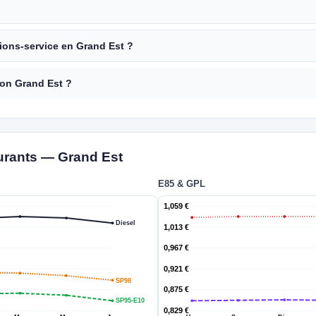
tions-service en Grand Est ?
on Grand Est ?
burants — Grand Est
E85 & GPL
1,059 €
Diesel
1,013 €
0,967 €
0,921 €
SP98
0,875 €
SP95-E10
0,829 €