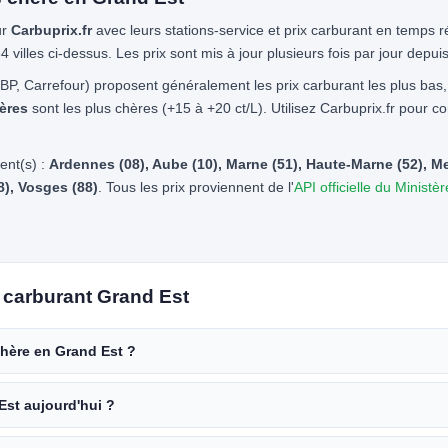
ur
Carbuprix.fr
avec leurs stations-service et prix carburant en temps r
 villes ci-dessus. Les prix sont mis à jour plusieurs fois par jour depui
 BP, Carrefour) proposent généralement les prix carburant les plus bas
ières
sont les plus chères (+15 à +20 ct/L). Utilisez Carbuprix.fr pour c
ent(s) :
Ardennes (08), Aube (10), Marne (51), Haute-Marne (52), Me
8), Vosges (88)
. Tous les prix proviennent de l'
API officielle du Ministè
 carburant Grand Est
 chère en Grand Est ?
Est aujourd'hui ?