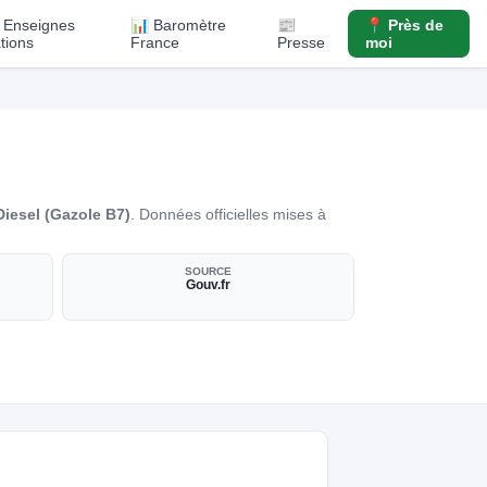
️ Enseignes
📊 Baromètre
📰
📍 Près de
ations
France
Presse
moi
Diesel (Gazole B7)
. Données officielles mises à
SOURCE
Gouv.fr