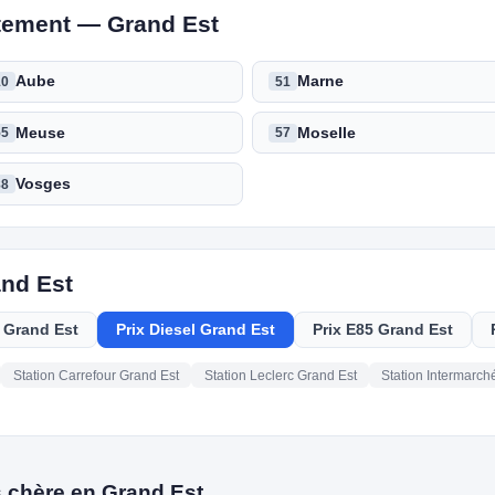
rtement — Grand Est
Aube
Marne
10
51
Meuse
Moselle
55
57
Vosges
88
and Est
 Grand Est
Prix Diesel Grand Est
Prix E85 Grand Est
Station Carrefour Grand Est
Station Leclerc Grand Est
Station Intermarch
s chère en Grand Est