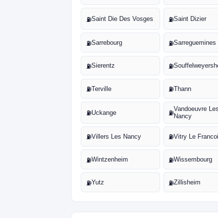
Saint Die Des Vosges
Saint Dizier
⛽
⛽
Sarrebourg
Sarreguemines
⛽
⛽
Sierentz
Souffelweyers
⛽
⛽
Terville
Thann
⛽
⛽
Vandoeuvre Le
Uckange
⛽
⛽
Nancy
Villers Les Nancy
Vitry Le Franco
⛽
⛽
Wintzenheim
Wissembourg
⛽
⛽
Yutz
Zillisheim
⛽
⛽