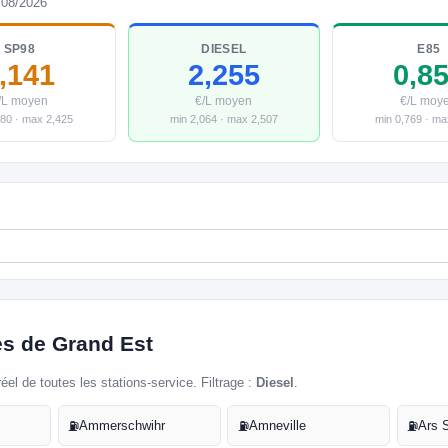
/08/2026
SP98
DIESEL
E85
,141
2,255
0,8
/L moyen
€/L moyen
€/L moy
980 · max 2,425
min 2,064 · max 2,507
min 0,769 · ma
es de Grand Est
réel de toutes les stations-service. Filtrage :
Diesel
.
Ammerschwihr
Amneville
Ars 
⛽
⛽
⛽