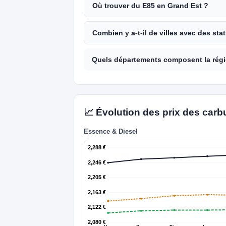
Où trouver du E85 en Grand Est ?
Combien y a-t-il de villes avec des sta
Quels départements composent la régi
📈 Évolution des prix des car
Essence & Diesel
2,288 €
2,246 €
2,205 €
2,163 €
2,122 €
2,080 €