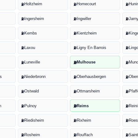
Holtzheim
Homecourt
Huni
⛽
⛽
⛽
Ingersheim
Ingwiller
Jarn
⛽
⛽
⛽
Kembs
Kientzheim
King
⛽
⛽
⛽
Laxou
Ligny En Barrois
Ling
⛽
⛽
⛽
Luneville
Mulhouse
Mund
⛽
⛽
⛽
s
Niederbronn
Oberhausbergen
Ober
⛽
⛽
⛽
Ostwald
Ottmarsheim
Pfaf
⛽
⛽
⛽
n
Pulnoy
Reims
Rein
⛽
⛽
⛽
Riedisheim
Rixheim
Roe
⛽
⛽
⛽
Rosheim
Rouffach
Sain
⛽
⛽
⛽