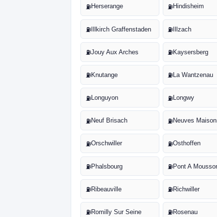
Herserange
Hindisheim
⛽
⛽
Illkirch Graffenstaden
Illzach
⛽
⛽
Jouy Aux Arches
Kaysersberg
⛽
⛽
Knutange
La Wantzenau
⛽
⛽
Longuyon
Longwy
⛽
⛽
Neuf Brisach
Neuves Maison
⛽
⛽
Orschwiller
Osthoffen
⛽
⛽
Phalsbourg
Pont A Mousso
⛽
⛽
Ribeauville
Richwiller
⛽
⛽
Romilly Sur Seine
Rosenau
⛽
⛽