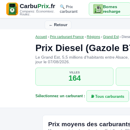
Carbu
Prix
.fr
🔍 Prix
Bornes
carburant
recharge
Comparez. Économisez.
Roulez.
← Retour
Accueil
›
Prix carburant France
›
Régions
›
Grand Est
›
Dies
Prix Diesel (Gazole 
Le Grand Est, 5,5 millions d'habitants entre Alsace
jour le 07/08/2026.
VILLES
164
Sélectionnez un carburant :
⛽ Tous carburants
Prix moyens des carburant