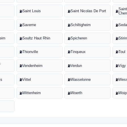
Sain
Saint Louis
Saint Nicolas De Port
⛽
⛽
⛽
Chen
Saverne
Schiltigheim
Sed
⛽
⛽
⛽
heim
Soultz Haut Rhin
Spicheren
Stir
⛽
⛽
⛽
Thionville
Tinqueux
Toul
⛽
⛽
⛽
s
Vendenheim
Verdun
Vigy
⛽
⛽
⛽
is
Vittel
Wasselonne
Wess
⛽
⛽
⛽
Wittenheim
Woerth
Woip
⛽
⛽
⛽