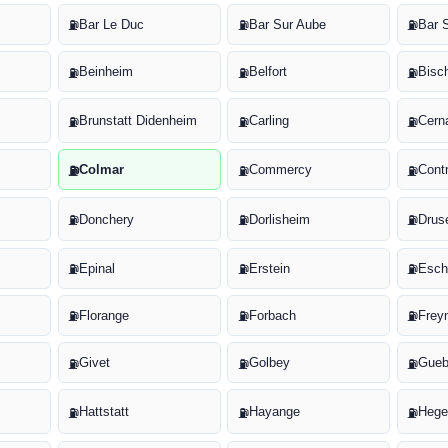
Bar Le Duc
Bar Sur Aube
Bar 
⛽
⛽
⛽
Beinheim
Belfort
Bisc
⛽
⛽
⛽
Brunstatt Didenheim
Carling
Cern
⛽
⛽
⛽
Colmar
Commercy
Contr
⛽
⛽
⛽
Donchery
Dorlisheim
Drus
⛽
⛽
⛽
Epinal
Erstein
Esch
⛽
⛽
⛽
Florange
Forbach
Frey
⛽
⛽
⛽
Givet
Golbey
Gueb
⛽
⛽
⛽
Hattstatt
Hayange
Hege
⛽
⛽
⛽