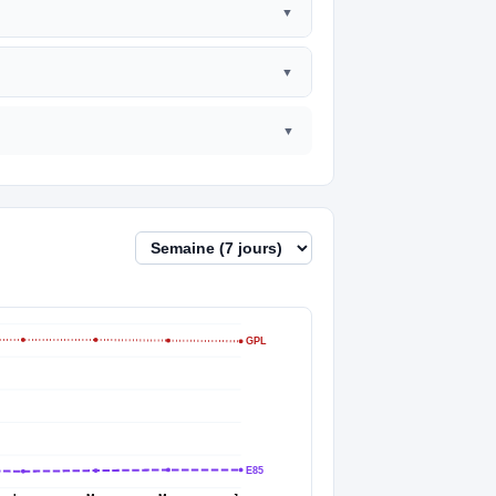
GPL
E85