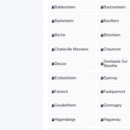
Baldersheim
Bantzenheim
⛽
⛽
Bartenheim
Bavilliers
⛽
⛽
Bitche
Blotzheim
⛽
⛽
Charleville Mezieres
Chaumont
⛽
⛽
Dombasle Sur
Dieuze
⛽
⛽
Meurthe
Eckbolsheim
Epernay
⛽
⛽
Fameck
Faulquemont
⛽
⛽
Geudertheim
Giromagny
⛽
⛽
Hagondange
Haguenau
⛽
⛽