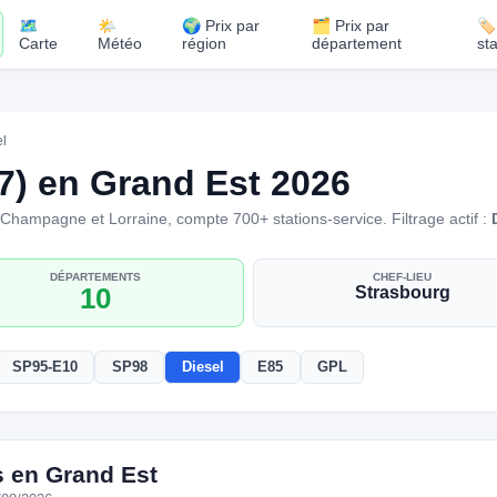
🗺️
🌤️
🌍 Prix par
🗂️ Prix par
🏷
Carte
Météo
région
département
st
el
B7) en Grand Est 2026
, Champagne et Lorraine, compte 700+ stations-service. Filtrage actif :
DÉPARTEMENTS
CHEF-LIEU
10
Strasbourg
SP95-E10
SP98
Diesel
E85
GPL
s en Grand Est