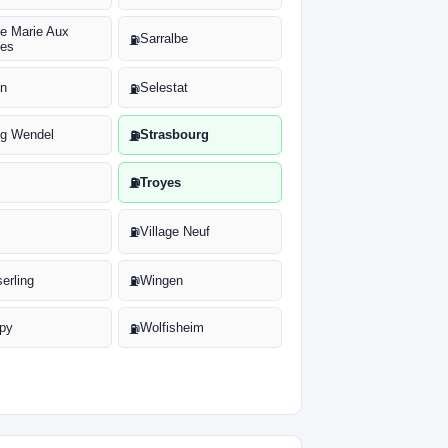
te Marie Aux
Sarralbe
⛽
es
an
Selestat
⛽
ing Wendel
Strasbourg
⛽
Troyes
⛽
Village Neuf
⛽
erling
Wingen
⛽
py
Wolfisheim
⛽