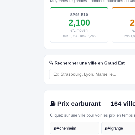
Moyennes régionales · données officielles du 06
SP95-E10
2,100
2
€/L moyen
€
min 1,954 · max 2,286
min 1,
🔍 Rechercher une ville en Grand Est
⛽ Prix carburant — 164 vill
Cliquez sur une ville pour voir les prix en temps 
Achenheim
Algrange
⛽
⛽