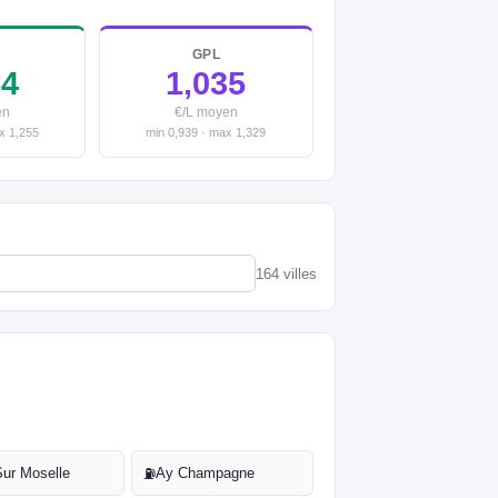
GPL
54
1,035
en
€/L moyen
x 1,255
min 0,939 · max 1,329
164 villes
Sur Moselle
Ay Champagne
⛽