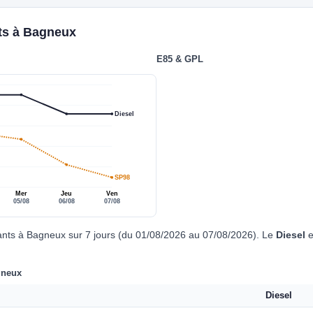
nts à Bagneux
E85 & GPL
Diesel
SP98
Mer
Jeu
Ven
05/08
06/08
07/08
ants à Bagneux sur 7 jours (du 01/08/2026 au 07/08/2026). Le
Diesel
e
gneux
Diesel