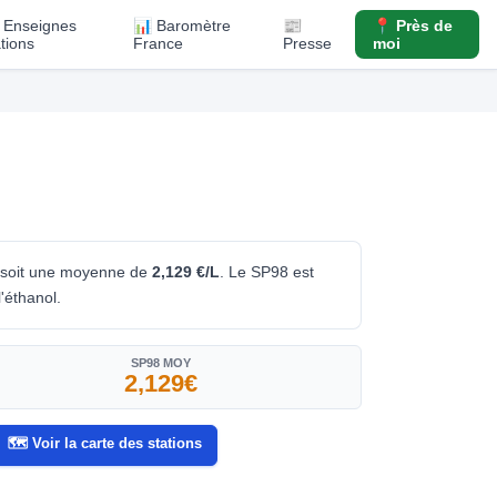
️ Enseignes
📊 Baromètre
📰
📍 Près de
ations
France
Presse
moi
 soit une moyenne de
2,129 €/L
. Le SP98 est
'éthanol.
SP98 MOY
2,129€
🗺️ Voir la carte des stations