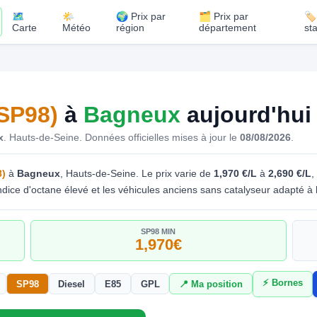
🗺️
🌤️
🌍 Prix par
🗂️ Prix par
🏷
Carte
Météo
région
département
st
SP98)
à
Bagneux
aujourd'hui
x
. Hauts-de-Seine.
Données officielles mises à jour le
08/08/2026
.
8)
à
Bagneux
, Hauts-de-Seine. Le prix varie de
1,970 €/L
à
2,690 €/L
,
ice d'octane élevé et les véhicules anciens sans catalyseur adapté à l
SP98 MIN
1,970€
⚡ Bornes
SP98
Diesel
E85
GPL
📍 Ma position