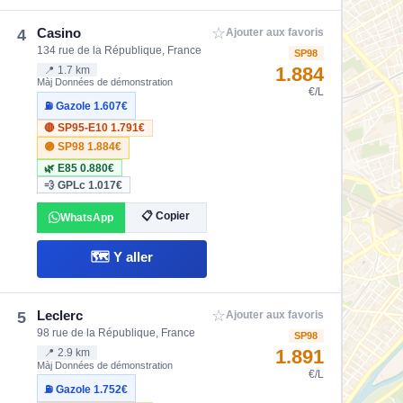
☆
Casino
4
Ajouter aux favoris
134 rue de la République, France
SP98
1.884
📍 1.7 km
Màj Données de démonstration
€/L
⛽ Gazole
1.607€
🔴 SP95-E10
1.791€
🟣 SP98
1.884€
🌿 E85
0.880€
💨 GPLc
1.017€
📋 Copier
WhatsApp
🗺️ Y aller
☆
Leclerc
5
Ajouter aux favoris
98 rue de la République, France
SP98
1.891
📍 2.9 km
Màj Données de démonstration
€/L
⛽ Gazole
1.752€