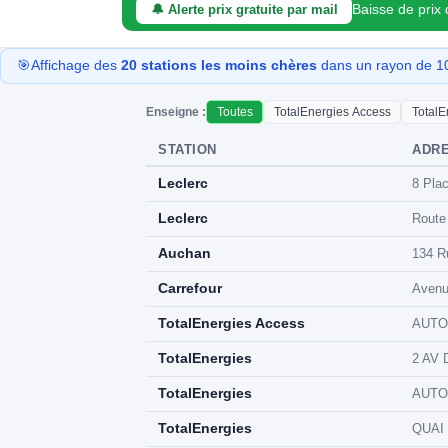
Baisse de prix
🔔 Alerte prix gratuite par mail
🎯
Affichage des
20 stations les moins chères
dans un rayon de 10
Enseigne :
Toutes
TotalEnergies Access
TotalE
STATION
ADR
Leclerc
8 Pla
Leclerc
Route
Auchan
134 R
Carrefour
Avenu
TotalEnergies Access
AUTO
TotalEnergies
2 AV 
TotalEnergies
AUTO
TotalEnergies
QUAI