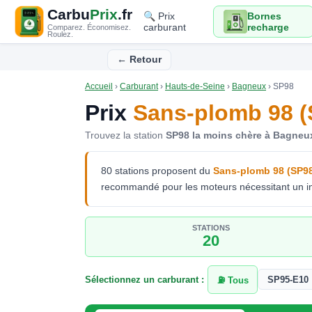
Carbu
Prix
.fr
🔍 Prix
Bornes
carburant
recharge
Comparez. Économisez.
Roulez.
← Retour
Accueil
›
Carburant
›
Hauts-de-Seine
›
Bagneux
›
SP98
Prix
Sans-plomb 98 (
Trouvez la station
SP98 la moins chère à Bagneu
80 stations proposent du
Sans-plomb 98 (SP9
recommandé pour les moteurs nécessitant un ind
STATIONS
20
Sélectionnez un carburant :
SP95-E10
⛽ Tous