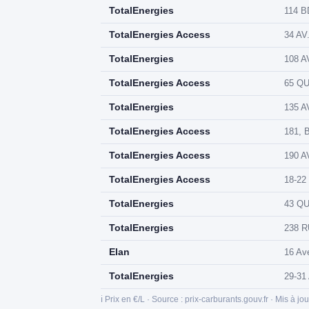
TotalEnergies
114 B
TotalEnergies Access
34 AV
TotalEnergies
108 A
TotalEnergies Access
65 QU
TotalEnergies
135 A
TotalEnergies Access
181,
TotalEnergies Access
190 
TotalEnergies Access
18-22
TotalEnergies
43 QU
TotalEnergies
238 
Elan
16 Av
TotalEnergies
29-31
ℹ️ Prix en €/L · Source : prix-carburants.gouv.fr · Mis à jo