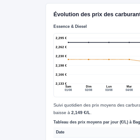
Évolution des prix des carbura
Essence & Diesel
2,295 €
2,262 €
2,230 €
2,198 €
2,166 €
2,133 €
Sam
Dim
Lun
Mar
01/08
02/08
03/08
04/08
Suivi quotidien des prix moyens des carbur
baisse à
2,149 €/L
.
Tableau des prix moyens par jour (€/L) à Ba
Date