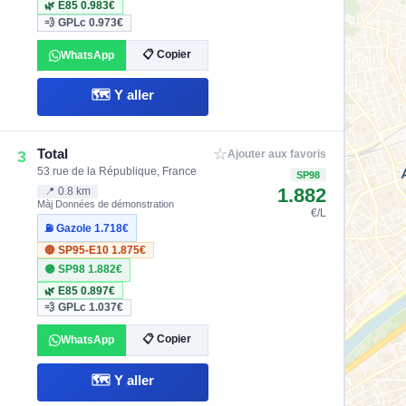
🌿 E85
0.983€
💨 GPLc
0.973€
📋 Copier
WhatsApp
🗺️ Y aller
☆
Total
3
Ajouter aux favoris
53 rue de la République, France
SP98
1.882
📍 0.8 km
Màj Données de démonstration
€/L
⛽ Gazole
1.718€
🔴 SP95-E10
1.875€
🟣 SP98
1.882€
🌿 E85
0.897€
💨 GPLc
1.037€
📋 Copier
WhatsApp
🗺️ Y aller