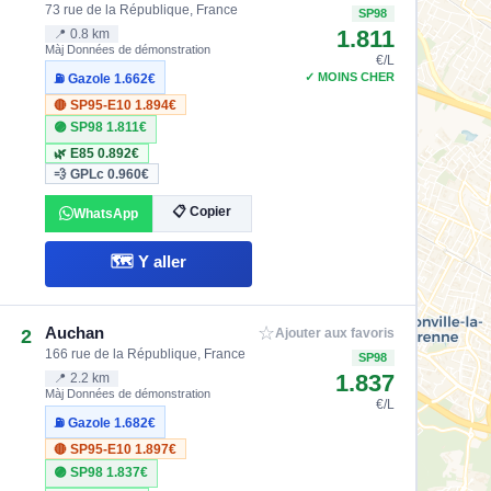
73 rue de la République, France
SP98
1.811
📍 0.8 km
Màj Données de démonstration
€/L
✓ MOINS CHER
⛽ Gazole
1.662€
🔴 SP95-E10
1.894€
🟣 SP98
1.811€
🌿 E85
0.892€
💨 GPLc
0.960€
📋 Copier
WhatsApp
🗺️ Y aller
☆
Auchan
2
Ajouter aux favoris
166 rue de la République, France
SP98
1.837
📍 2.2 km
Màj Données de démonstration
€/L
⛽ Gazole
1.682€
🔴 SP95-E10
1.897€
🟣 SP98
1.837€